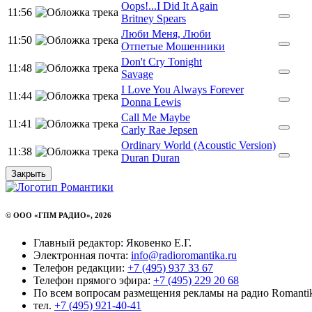
Oops!...I Did It Again
11:56
Britney Spears
Люби Меня, Люби
11:50
Отпетые Мошенники
Don't Cry Tonight
11:48
Savage
I Love You Always Forever
11:44
Donna Lewis
Call Me Maybe
11:41
Carly Rae Jepsen
Ordinary World (Acoustic Version)
11:38
Duran Duran
Закрыть
© ООО «ГПМ РАДИО», 2026
Главный редактор: Яковенко Е.Г.
Электронная почта:
info@radioromantika.ru
Телефон редакции:
+7 (495) 937 33 67
Телефон прямого эфира:
+7 (495) 229 20 68
По всем вопросам размещения рекламы на радио Romanti
тел.
+7 (495) 921-40-41