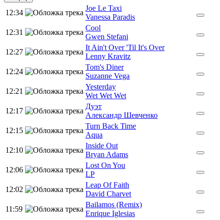
Joe Le Taxi
12:34
Vanessa Paradis
Cool
12:31
Gwen Stefani
It Ain't Over 'Til It's Over
12:27
Lenny Kravitz
Tom's Diner
12:24
Suzanne Vega
Yesterday
12:21
Wet Wet Wet
Дуэт
12:17
Александр Шевченко
Turn Back Time
12:15
Aqua
Inside Out
12:10
Bryan Adams
Lost On You
12:06
LP
Leap Of Faith
12:02
David Charvet
Bailamos (Remix)
11:59
Enrique Iglesias