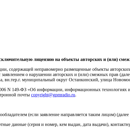
ключительную лицензию на объекты авторских и (или) смеж
ации, содержащей неправомерно размещенные объекты авторских
с заявлением о нарушении авторских и (или) смежных прав (да
а, вн.тер.г. муниципальный округ Останкинский, улица Новомоск
.2006 N 149-ФЗ «Об информации, информационных технологиях 
ектронной почты
copyright@gpmradio.ru
.
обладателем (если заявление направляется таким лицом) (далее -
ортные данные (серия и номер, кем выдан, дата выдачи), контакт