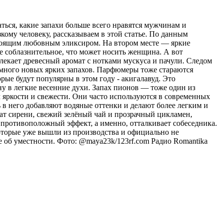
ться, какие запахи больше всего нравятся мужчинам и
ому человеку, рассказываем в этой статье. По данным
тоящим любовным эликсиром. На втором месте — яркие
 соблазнительное, что может носить женщина. А вот
лекает древесный аромат с нотками мускуса и пачули. Следом
я много новых ярких запахов. Парфюмеры тоже стараются
рые будут популярны в этом году - акигалавуд. Это
у в легкие весенние духи. Запах пионов — тоже один из
яркости и свежести. Они часто используются в современных
в него добавляют водяные оттенки и делают более легким и
мат сирени, свежий зелёный чай и прозрачный цикламен,
противоположный эффект, а именно, отталкивает собеседника.
оторые уже вышли из производства и официально не
е об уместности. Фото: @maya23k/123rf.com
Радио Romantika