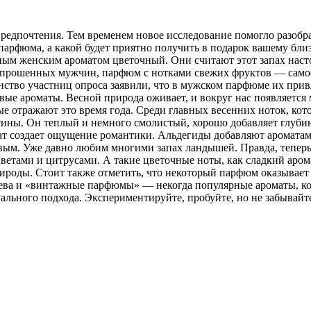
редпочтения. Тем временем новое исследование помогло разобра
фюма, а какой будет приятно получить в подарок вашему близк
ным женским ароматом цветочный. Они считают этот запах нас
 опрошенных мужчин, парфюм с нотками свежих фруктов — самое
ство участниц опроса заявили, что в мужском парфюме их прив
овые ароматы. Весной природа оживает, и вокруг нас появляетс
е отражают это время года. Среди главных весенних ноток, кото
сины. Он теплый и немного смолистый, хорошо добавляет глубин
ат создает ощущение романтики. Альдегиды добавляют ароматам 
вым. Уже давно любим многими запах ландышей. Правда, теперь 
цветами и цитрусами. А такие цветочные ноты, как сладкий аро
роды. Стоит также отметить, что некоторый парфюм оказывает 
дерева и «винтажные парфюмы» — некогда популярные ароматы, к
ального подхода. Экспериментируйте, пробуйте, но не забывайт