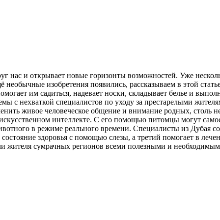
уг нас и открывает новые горизонты возможностей. Уже нескольк
щё необычные изобретения появились, рассказываем в этой стат
омогает им садиться, надевает носки, складывает белье и выпол
мы с нехваткой специалистов по уходу за престарелыми жителям
аменить живое человеческое общение и внимание родных, столь 
скусственном интеллекте. С его помощью питомцы могут самост
ивотного в режиме реального времени. Специалисты из Дубая с
 состояние здоровья с помощью слезы, а третий помогает в леч
 или жителя сумрачных регионов всеми полезными и необходимы