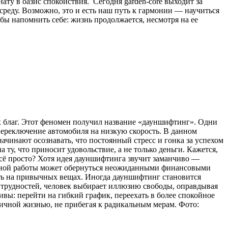
ту в оазис спокойствия. Сегодня garden-core выходит за
среду. Возможно, это и есть наш путь к гармонии — научиться
бы напомнить себе: жизнь продолжается, несмотря на ее
х благ. Этот феномен получил название «дауншифтинг». Одни
 переключение автомобиля на низкую скорость. В данном
ачинают осознавать, что постоянный стресс и гонка за успехом
у, что приносит удовольствие, а не только деньги. Кажется,
всё просто? Хотя идея дауншифтинга звучит заманчиво —
бильной работы может обернуться неожиданными финансовыми
ить на привычных вещах. Иногда дауншифтинг становится
я трудностей, человек выбирает иллюзию свободы, оправдывая
вы: перейти на гибкий график, переехать в более спокойное
 личной жизнью, не прибегая к радикальным мерам. Фото: