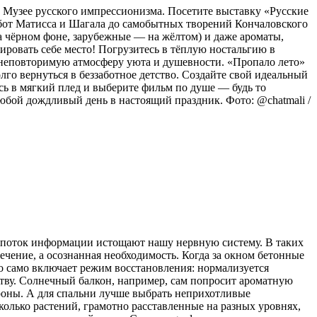
в Музее русского импрессионизма. Посетите выставку «Русские
бот Матисса и Шагала до самобытных творений Кончаловского
а чёрном фоне, зарубежные — на жёлтом) и даже ароматы,
ировать себе место! Погрузитесь в тёплую ностальгию в
 неповторимую атмосферу уюта и душевности. «Пропало лето»
о вернуться в беззаботное детство. Создайте свой идеальный
сь в мягкий плед и выберите фильм по душе — будь то
любой дождливый день в настоящий праздник. Фото: @chatmali /
 поток информации истощают нашу нервную систему. В таких
ечение, а осознанная необходимость. Когда за окном бетонные
о само включает режим восстановления: нормализуется
нству. Солнечный балкон, например, сам попросит ароматную
дроны. А для спальни лучше выбрать неприхотливые
колько растений, грамотно расставленные на разных уровнях,