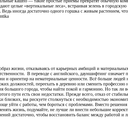
ральные кашпо — такие простые приемы превратят обычную комна
ают целые «вертикальные леса», встраивая зелень в городскую 
. Ведь иногда достаточно одного горшка с живым растением, что
ntika
образ жизни, отказываясь от карьерных амбиций и материальны
етственности. В переводе с английского, дауншифтинг означает
зни и ориентир на нематериальные ценности. Всё больше людей н
их должностей, переехать в деревню или сменить профессию на т
я большого города, чтобы найти покой и гармонию. Но так ли 
этого пути есть свои недостатки. Прежде всего, отказ от ста
ки близких, вы рискуете столкнуться с необходимостью эконом
роще уйти с работы, чем бороться с проблемами. Вместо решени
енять жизнь, подумайте, не лучше ли внести небольшие корректи
енений достаточно, чтобы восстановить баланс между работой и