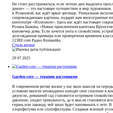
Не стоит расстраиваться, если летние дни выдались про
дикие» — это настоящее путешествие в мир художников,
и Розановой, вас ждёт яркое зрелище. Уникальная экспо
сопровождающие картины, подарят вам многогранные впеч
кинотеатре «Иллюзион». Здесь вас ждёт настоящее сокр
Ролана Быкова, «Новые приключения капитана Врунгеля»
киновечер дома. Если хочется уюта и спокойствия, устро
долгожданная премьера или проверенная временем класси
123RF.com
Радио Romantika
Стиль жизни
29 07 2025
Garden-core — терапия растениями
В современном ритме жизни у нас мало шансов на пере
условиях многие неожиданно находят свое спасение в ком
джунгли, домашний сад становится островком спокойстви
давление, уходит тревожность, да и мысли становятся яс
герань или лаванду, чей запах будет напоминать о лете
хлорофитумы или спатифиллумы. Создавая зеленый уголок,