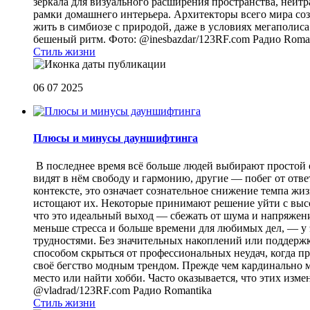
зеркала для визуального расширения пространства, нейт
рамки домашнего интерьера. Архитекторы всего мира созд
жить в симбиозе с природой, даже в условиях мегаполиса
бешеный ритм. Фото: @inesbazdar/123RF.com
Радио Roma
Стиль жизни
06 07 2025
Плюсы и минусы дауншифтинга
В последнее время всё больше людей выбирают простой 
видят в нём свободу и гармонию, другие — побег от отв
контексте, это означает сознательное снижение темпа жи
истощают их. Некоторые принимают решение уйти с высок
что это идеальный выход — сбежать от шума и напряжени
меньше стресса и больше времени для любимых дел, — у 
трудностями. Без значительных накоплений или поддерж
способом скрыться от профессиональных неудач, когда п
своё бегство модным трендом. Прежде чем кардинально м
место или найти хобби. Часто оказывается, что этих изм
@vladrad/123RF.com
Радио Romantika
Стиль жизни