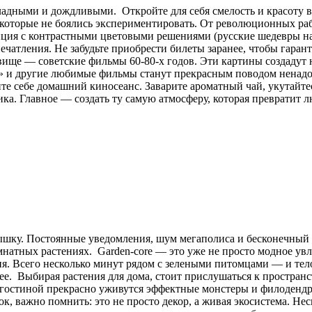
хладными и дождливыми. Откройте для себя смелость и красоту 
 которые не боялись экспериментировать. От революционных ра
зиция с контрастными цветовыми решениями (русские шедевры н
атления. Не забудьте приобрести билеты заранее, чтобы гарант
овище — советские фильмы 60-80-х годов. Эти картины создадут
 и другие любимые фильмы станут прекрасным поводом ненадолг
йте себе домашний киносеанс. Заварите ароматный чай, укутайте
ка. Главное — создать ту самую атмосферу, которая превратит 
дышку. Постоянные уведомления, шум мегаполиса и бесконечный
натных растениях. Garden-core — это уже не просто модное увл
я. Всего несколько минут рядом с зелеными питомцами — и тел
нее. Выбирая растения для дома, стоит прислушаться к простра
. В гостиной прекрасно уживутся эффектные монстеры и филоден
 важно помнить: это не просто декор, а живая экосистема. Нес