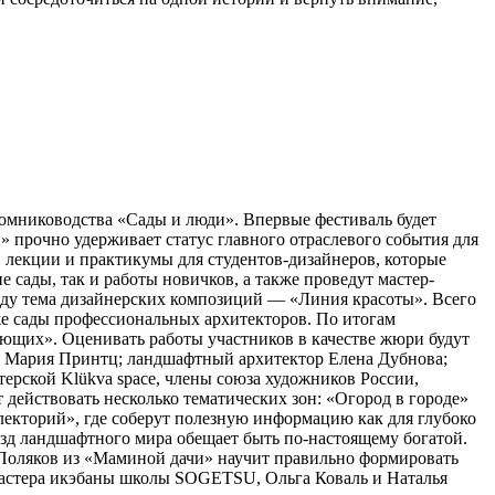
томниководства «Сады и люди». Впервые фестиваль будет
 прочно удерживает статус главного отраслевого события для
 лекции и практикумы для студентов-дизайнеров, которые
сады, так и работы новичков, а также проведут мастер-
оду тема дизайнерских композиций — «Линия красоты». Всего
кже сады профессиональных архитекторов. По итогам
ющих». Оценивать работы участников в качестве жюри будут
а Мария Принтц; ландшафтный архитектор Елена Дубнова;
рской Klükva space, члены союза художников России,
действовать несколько тематических зон: «Огород в городе»
лекторий», где соберут полезную информацию как для глубоко
ёзд ландшафтного мира обещает быть по-настоящему богатой.
с Поляков из «Маминой дачи» научит правильно формировать
Мастера икэбаны школы SOGETSU, Ольга Коваль и Наталья