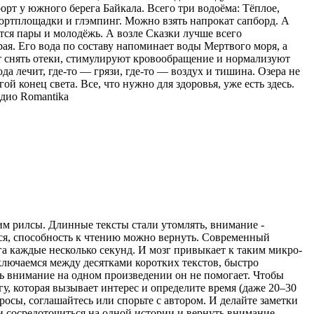
орт у южного берега Байкала. Всего три водоёма: Тёплое,
спортплощадки и глэмпинг. Можно взять напрокат сапборд. А
тся пары и молодёжь. А возле Сказки лучше всего
ая. Его вода по составу напоминает воды Мертвого моря, а
ют снять отеки, стимулируют кровообращение и нормализуют
ода лечит, где-то — грязи, где-то — воздух и тишина. Озера не
ой конец света. Все, что нужно для здоровья, уже есть здесь.
дио Romantika
рим рилсы. Длинные тексты стали утомлять, внимание -
ться, способность к чтению можно вернуть. Современный
а каждые несколько секунд. И мозг привыкает к таким микро-
ключаемся между десятками коротких текстов, быстро
ь внимание на одном произведении он не помогает. Чтобы
гу, которая вызывает интерес и определите время (даже 20–30
просы, соглашайтесь или спорьте с автором. И делайте заметки
ти сосредоточиться на одной истории и вернуть внимание,