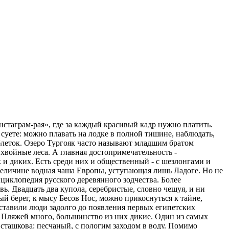
нстаграм-рая», где за каждый красивый кадр нужно платить.
 суете: можно плавать на лодке в полной тишине, наблюдать,
таблеток. Озеро Тургояк часто называют младшим братом
хвойные леса. А главная достопримечательность -
к и диких. Есть среди них и общественный - с шезлонгами и
о величине водная чаша Европы, уступающая лишь Ладоге. Но не
циклопедия русского деревянного зодчества. Более
. Двадцать два купола, серебристые, словно чешуя, и ни
ый берег, к мысу Бесов Нос, можно прикоснуться к тайне,
оставили люди задолго до появления первых египетских
 Пляжей много, большинство из них дикие. Один из самых
сташкова: песчаный, с пологим заходом в воду. Помимо