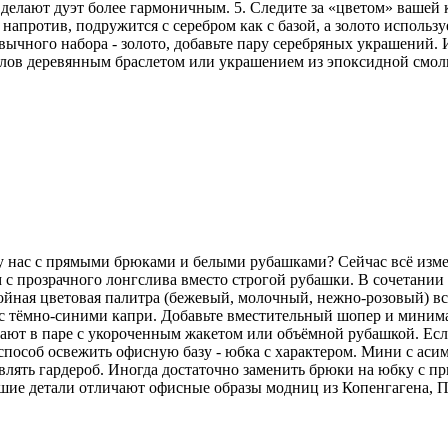
делают дуэт более гармоничным. 5. Следите за «цветом» вашей
напротив, подружится с серебром как с базой, а золото использу
ычного набора - золото, добавьте пару серебряных украшений. И
аллов деревянным браслетом или украшением из эпоксидной смо
 у нас с прямыми брюками и белыми рубашками? Сейчас всё изм
 с прозрачного лонгслива вместо строгой рубашки. В сочетани
койная цветовая палитра (бежевый, молочный, нежно-розовый) вс
но с тёмно-синими капри. Добавьте вместительный шопер и мини
ют в паре с укороченным жакетом или объёмной рубашкой. Если 
особ освежить офисную базу - юбка с характером. Мини с аси
лять гардероб. Иногда достаточно заменить брюки на юбку с пр
ьшие детали отличают офисные образы модниц из Копенгагена, 