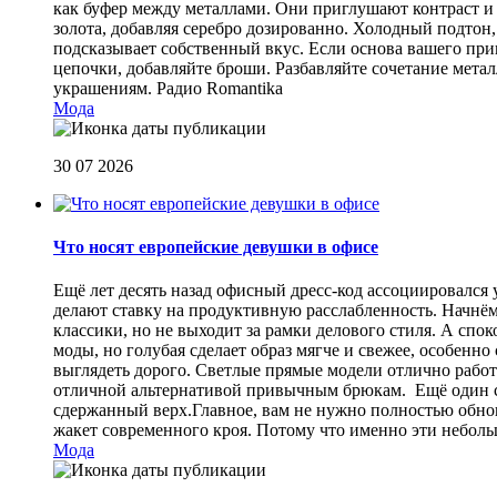
как буфер между металлами. Они приглушают контраст и 
золота, добавляя серебро дозированно. Холодный подтон, 
подсказывает собственный вкус. Если основа вашего прив
цепочки, добавляйте броши. Разбавляйте сочетание мет
украшениям.
Радио Romantika
Мода
30 07 2026
Что носят европейские девушки в офисе
Ещё лет десять назад офисный дресс-код ассоциировался
делают ставку на продуктивную расслабленность. Начнём
классики, но не выходит за рамки делового стиля. А спо
моды, но голубая сделает образ мягче и свежее, особен
выглядеть дорого. Светлые прямые модели отлично работа
отличной альтернативой привычным брюкам. Ещё один сп
сдержанный верх.Главное, вам не нужно полностью обнов
жакет современного кроя. Потому что именно эти небол
Мода