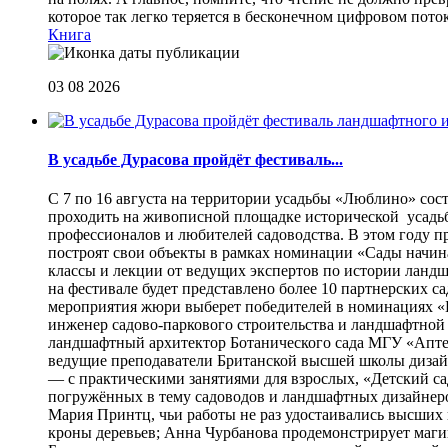
которое так легко теряется в бесконечном цифровом пот
Книга
03 08 2026
В усадьбе Дурасова пройдёт фестиваль...
С 7 по 16 августа на территории усадьбы «Люблино» сос
проходить на живописной площадке исторической усадьбы
профессионалов и любителей садоводства. В этом году п
построят свои объекты в рамках номинации «Сады начина
классы и лекции от ведущих экспертов по истории ланд
на фестивале будет представлено более 10 партнерских с
мероприятия жюри выберет победителей в номинациях «Б
инженер садово-паркового строительства и ландшафтной
ландшафтный архитектор Ботанического сада МГУ «Аптек
ведущие преподаватели Британской высшей школы дизайна
— с практическими занятиями для взрослых, «Детский са
погружённых в тему садоводов и ландшафтных дизайнеров
Мария Принтц, чьи работы не раз удостаивались высших 
кроны деревьев; Анна Чурбанова продемонстрирует маг