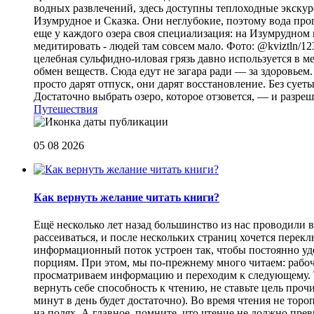
водных развлечений, здесь доступны теплоходные экскурс
Изумрудное и Сказка. Они неглубокие, поэтому вода прог
еще у каждого озера своя специализация: на Изумрудном 
медитировать - людей там совсем мало. Фото: @kviztln/1
целебная сульфидно-иловая грязь давно используется в 
обмен веществ. Сюда едут не загара ради — за здоровьем. 
просто дарят отпуск, они дарят восстановление. Без суеты 
Достаточно выбрать озеро, которое отзовется, — и разреш
Путешествия
05 08 2026
Как вернуть желание читать книги?
Eщё несколько лет назад большинство из нас проводили в
рассеиваться, и после нескольких страниц хочется перек
информационный поток устроен так, чтобы постоянно уде
порциям. При этом, мы по-прежнему много читаем: рабоч
просматриваем информацию и переходим к следующему. Т
вернуть себе способность к чтению, не ставьте цель проч
минут в день будет достаточно). Во время чтения не торо
на полях. А главное, помните, что чтение не должно пре