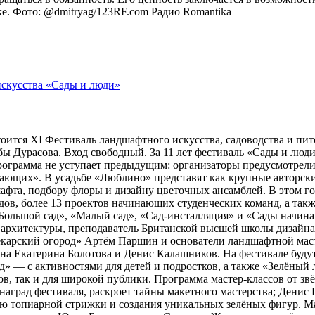
оке. Фото: @dmitryag/123RF.com
Радио Romantika
тоится XI Фестиваль ландшафтного искусства, садоводства и пи
 Дурасова. Вход свободный. За 11 лет фестиваль «Сады и люди»
рограмма не уступает предыдущим: организаторы предусмотрели
ющих». В усадьбе «Люблино» представят как крупные авторские 
шафта, подбору флоры и дизайну цветочных ансамблей. В этом г
адов, более 13 проектов начинающих студенческих команд, а та
ольшой сад», «Малый сад», «Сад-инсталляция» и «Сады начина
 архитектуры, преподаватель Британской высшей школы дизайн
арский огород» Артём Паршин и основатели ландшафтной масте
 Екатерина Болотова и Денис Калашников. На фестивале будут 
д» — с активностями для детей и подростков, а также «Зелёный 
, так и для широкой публики. Программа мастер-классов от зв
наград фестиваля, раскроет тайны макетного мастерства; Дени
ию топиарной стрижки и создания уникальных зелёных фигур. 