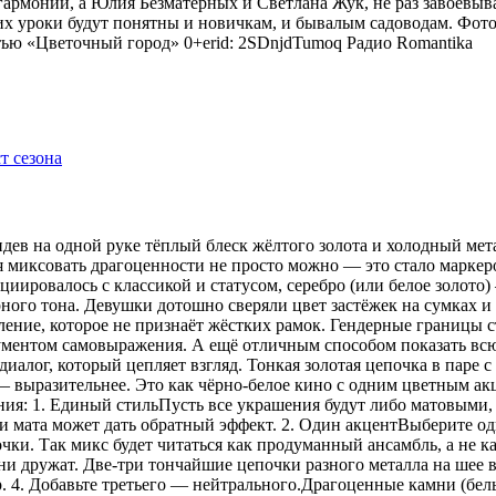
гармонии, а Юлия Безматерных и Светлана Жук, не раз завоёвыв
 уроки будут понятны и новичкам, и бывалым садоводам. Фото
тью «Цветочный город» 0+erid: 2SDnjdTumoq
Радио Romantika
видев на одной руке тёплый блеск жёлтого золота и холодный мет
я миксовать драгоценности не просто можно — это стало маркер
оциировалось с классикой и статусом, серебро (или белое золот
рного тона. Девушки дотошно сверяли цвет застёжек на сумках 
ение, которое не признаёт жёстких рамок. Гендерные границы 
рументом самовыражения. А ещё отличным способом показать всю
иалог, который цепляет взгляд. Тонкая золотая цепочка в паре 
 — выразительнее. Это как чёрно-белое кино с одним цветным 
ения: 1. Единый стильПусть все украшения будут либо матовыми,
 мата может дать обратный эффект. 2. Один акцентВыберите одн
ки. Так микс будет читаться как продуманный ансамбль, а не ка
 дружат. Две-три тончайшие цепочки разного металла на шее в
р. 4. Добавьте третьего — нейтрального.Драгоценные камни (бе