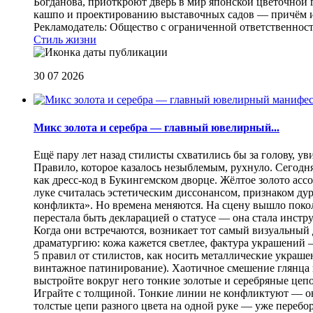
Богданова, приоткроют дверь в мир японской цветочной 
кашпо и проектированию выставочных садов — причём их
Рекламодатель: Общество с ограниченной ответственнос
Стиль жизни
30 07 2026
Микс золота и серебра — главный ювелирный...
Ещё пару лет назад стилисты схватились бы за голову, у
Правило, которое казалось незыблемым, рухнуло. Сегодн
как дресс-код в Букингемском дворце. Жёлтое золото асс
луке считалась эстетическим диссонансом, признаком ду
конфликта». Но времена меняются. На сцену вышло покол
перестала быть декларацией о статусе — она стала инст
Когда они встречаются, возникает тот самый визуальный д
драматургию: кожа кажется светлее, фактура украшений
5 правил от стилистов, как носить металлические украш
винтажное патинирование). Хаотичное смешение глянца и
выстройте вокруг него тонкие золотые и серебряные цепоч
Играйте с толщиной. Тонкие линии не конфликтуют — они
толстые цепи разного цвета на одной руке — уже перебо