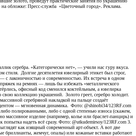
авшие золото, проведут практические занятия по украшению
 на обложке: Пресс-служба «Цветочный город». Реклама.
аллик серебра. «Категорически нет», — учили нас гуру вкуса.
ом стиля. Долгие десятилетия ювелирный этикет был строг,
о) — с лаконичностью и современностью. Их встреча в одном
и пряжек на ремнях — лишь бы избежать «металлического
стёрлись, офисный код сменился коктейльным, а ювелирка
 свою коллекцию украшений. Золото греет, серебро холодит.
с массивной серебряной накладкой на пальце создаёт
акцентом — мгновенная динамика. Фото: @shinobi34/123RF.com
 либо полированными, либо с одной степенью износа (скажем,
о массивное изделие (например, колье или браслет-панцирь) и
к попытка надеть всё сразу. Фото: @utkudemirsoy/123RF.com 3.
ыглядят как изящный современный арт-объект. А вот две
лые бриллианты, жемчуг, опалы) или кожаные вставки работают