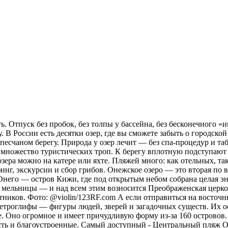
. Отпуск без пробок, без толпы у бассейна, без бесконечного «и
 В России есть десятки озер, где вы сможете забыть о городской
а песчаном берегу. Природа у озер лечит — без спа-процедур и 
х множество туристических троп. К берегу вплотную подступают 
зера можно на катере или яхте. Пляжей много: как отельных, та
рфинг, экскурсии и сбор грибов. Онежское озеро — это вторая п
 Онего — остров Кижи, где под открытым небом собрана целая эн
 мельницы — и над всем этим возносится Преображенская церковь
тников. Фото: @violin/123RF.com А если отправиться на восточн
ы петроглифы — фигуры людей, зверей и загадочных существ. Их 
. Оно огромное и имеет причудливую форму из-за 160 островов.
сть и благоустроенные. Самый доступный - Центральный пляж О