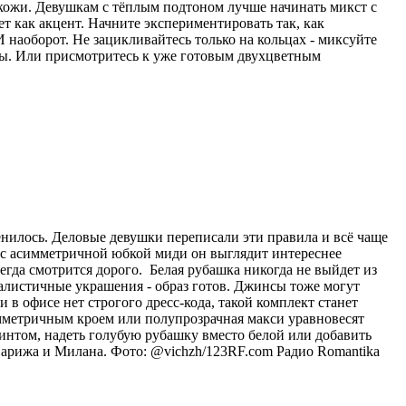
 кожи. Девушкам с тёплым подтоном лучше начинать микст с
ет как акцент. Начните экспериментировать так, как
 наоборот. Не зацикливайтесь только на кольцах - миксуйте
лы. Или присмотритесь к уже готовым двухцветным
енилось. Деловые девушки переписали эти правила и всё чаще
и с асимметричной юбкой миди он выглядит интереснее
егда смотрится дорого. Белая рубашка никогда не выйдет из
малистичные украшения - образ готов. Джинсы тоже могут
в офисе нет строгого дресс-кода, такой комплект станет
мметричным кроем или полупрозрачная макси уравновесят
интом, надеть голубую рубашку вместо белой или добавить
Парижа и Милана. Фото: @vichzh/123RF.com
Радио Romantika