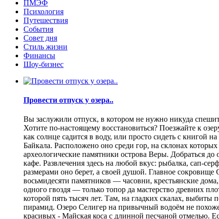
ПМЭФ
Психология
Путешествия
События
Совет дня
Стиль жизни
Финансы
Шоу-бизнес
Провести отпуск у озера..
Вы заслужили отпуск, в котором не нужно никуда спешить
Хотите по-настоящему восстановиться? Поезжайте к озеру.
как солнце садится в воду, или просто сидеть с книгой н
Байкала. Расположено оно среди гор, на склонах которы
археологические памятники острова Веры. Добраться до о
кафе. Развлечения здесь на любой вкус: рыбалка, сап-се
размерами оно берет, а своей душой. Главное сокровище
восьмидесяти памятников — часовни, крестьянские дома,
одного гвоздя — только топор да мастерство древних пло
которой пять тысяч лет. Там, на гладких скалах, выбит
пирамид. Озеро Селигер на привычный водоём не похоже
красивых - Майская коса с длинной песчаной отмелью. Е