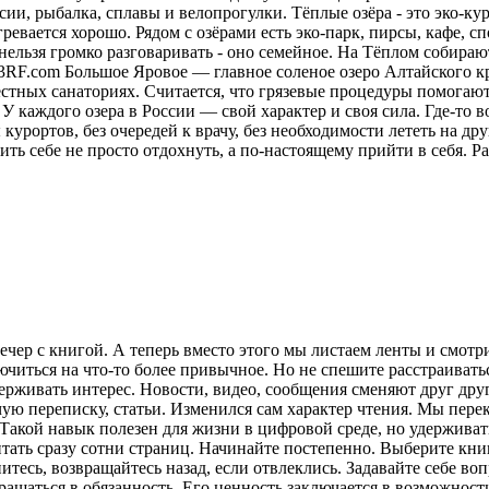
ии, рыбалка, сплавы и велопрогулки. Тёплые озёра - это эко-кур
ревается хорошо. Рядом с озёрами есть эко-парк, пирсы, кафе, 
нельзя громко разговаривать - оно семейное. На Тёплом собираю
23RF.com Большое Яровое — главное соленое озеро Алтайского кр
местных санаториях. Считается, что грязевые процедуры помога
У каждого озера в России — свой характер и своя сила. Где-то в
курортов, без очередей к врачу, без необходимости лететь на друг
ить себе не просто отдохнуть, а по-настоящему прийти в себя.
Ра
ечер с книгой. А теперь вместо этого мы листаем ленты и смот
лючиться на что-то более привычное. Но не спешите расстраива
рживать интерес. Новости, видео, сообщения сменяют друг друг
ую переписку, статьи. Изменился сам характер чтения. Мы пере
акой навык полезен для жизни в цифровой среде, но удерживат
итать сразу сотни страниц. Начинайте постепенно. Выберите кни
питесь, возвращайтесь назад, если отвлеклись. Задавайте себе во
вращаться в обязанность. Его ценность заключается в возможнос