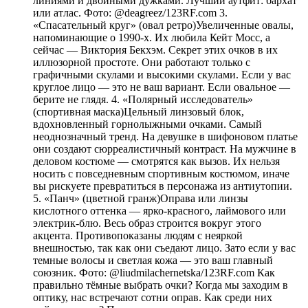
линиями и двойными дужками. Лучший аутфит: бархат
или атлас. Фото: @deagreez/123RF.com 3.
«Спасательный круг» (овал ретро)Увеличенные овалы,
напоминающие о 1990-х. Их любила Кейт Мосс, а
сейчас — Виктория Бекхэм. Секрет этих очков в их
иллюзорной простоте. Они работают только с
графичными скулами и высокими скулами. Если у вас
круглое лицо — это не ваш вариант. Если овальное —
берите не глядя. 4. «Полярный исследователь»
(спортивная маска)Цельный линзовый блок,
вдохновленный горнолыжными очками. Самый
неоднозначный тренд. На девушке в шифоновом платье
они создают сюрреалистичный контраст. На мужчине в
деловом костюме — смотрятся как вызов. Их нельзя
носить с повседневным спортивным костюмом, иначе
вы рискуете превратиться в персонажа из антиутопии.
5. «Панч» (цветной гранж)Оправа или линзы
кислотного оттенка — ярко-красного, лаймового или
электрик-блю. Весь образ строится вокруг этого
акцента. Противопоказаны людям с неяркой
внешностью, так как они съедают лицо. Зато если у вас
темные волосы и светлая кожа — это ваш главный
союзник. Фото: @liudmilachernetska/123RF.com Как
правильно тёмные выбрать очки? Когда мы заходим в
оптику, нас встречают сотни оправ. Как среди них