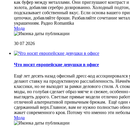
как буфер между металлами. Они приглушают контраст и 
золота, добавляя серебро дозированно. Холодный подтон, 
подсказывает собственный вкус. Если основа вашего прив
цепочки, добавляйте броши. Разбавляйте сочетание мет
украшениям.
Радио Romantika
Мода
30 07 2026
Что носят европейские девушки в офисе
Ещё лет десять назад офисный дресс-код ассоциировался
делают ставку на продуктивную расслабленность. Начнём
классики, но не выходит за рамки делового стиля. А спо
моды, но голубая сделает образ мягче и свежее, особен
выглядеть дорого. Светлые прямые модели отлично работа
отличной альтернативой привычным брюкам. Ещё один сп
сдержанный верх.Главное, вам не нужно полностью обнов
жакет современного кроя. Потому что именно эти небол
Мода