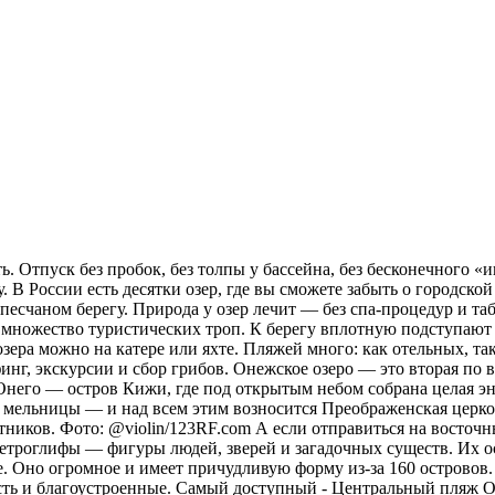
. Отпуск без пробок, без толпы у бассейна, без бесконечного «и
 В России есть десятки озер, где вы сможете забыть о городской
а песчаном берегу. Природа у озер лечит — без спа-процедур и 
х множество туристических троп. К берегу вплотную подступают 
зера можно на катере или яхте. Пляжей много: как отельных, та
рфинг, экскурсии и сбор грибов. Онежское озеро — это вторая п
 Онего — остров Кижи, где под открытым небом собрана целая эн
 мельницы — и над всем этим возносится Преображенская церковь
тников. Фото: @violin/123RF.com А если отправиться на восточн
ы петроглифы — фигуры людей, зверей и загадочных существ. Их 
. Оно огромное и имеет причудливую форму из-за 160 островов.
сть и благоустроенные. Самый доступный - Центральный пляж О