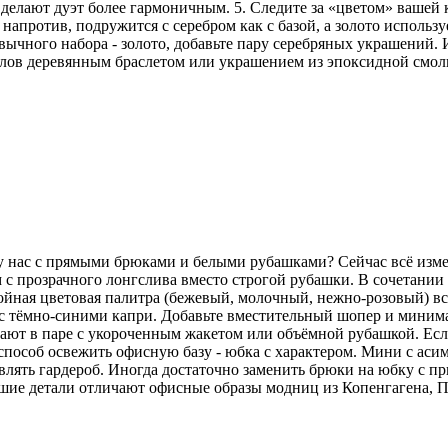
делают дуэт более гармоничным. 5. Следите за «цветом» вашей
напротив, подружится с серебром как с базой, а золото использу
ычного набора - золото, добавьте пару серебряных украшений. И
аллов деревянным браслетом или украшением из эпоксидной смо
 у нас с прямыми брюками и белыми рубашками? Сейчас всё изм
 с прозрачного лонгслива вместо строгой рубашки. В сочетани
койная цветовая палитра (бежевый, молочный, нежно-розовый) вс
но с тёмно-синими капри. Добавьте вместительный шопер и мини
ют в паре с укороченным жакетом или объёмной рубашкой. Если 
особ освежить офисную базу - юбка с характером. Мини с аси
лять гардероб. Иногда достаточно заменить брюки на юбку с пр
ьшие детали отличают офисные образы модниц из Копенгагена, 