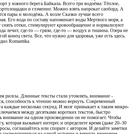
орт у южного берега Байкала. Всего три водоёма: Тёплое,
спортплощадки и глэмпинг. Можно взять напрокат сапборд. А
тся пары и молодёжь. А возле Сказки лучше всего
ая. Его вода по составу напоминает воды Мертвого моря, а
ют снять отеки, стимулируют кровообращение и нормализуют
ода лечит, где-то — грязи, где-то — воздух и тишина. Озера не
ой конец света. Все, что нужно для здоровья, уже есть здесь.
дио Romantika
рим рилсы. Длинные тексты стали утомлять, внимание -
ться, способность к чтению можно вернуть. Современный
а каждые несколько секунд. И мозг привыкает к таким микро-
ключаемся между десятками коротких текстов, быстро
ь внимание на одном произведении он не помогает. Чтобы
гу, которая вызывает интерес и определите время (даже 20–30
просы, соглашайтесь или спорьте с автором. И делайте заметки
ти сосредоточиться на одной истории и вернуть внимание,