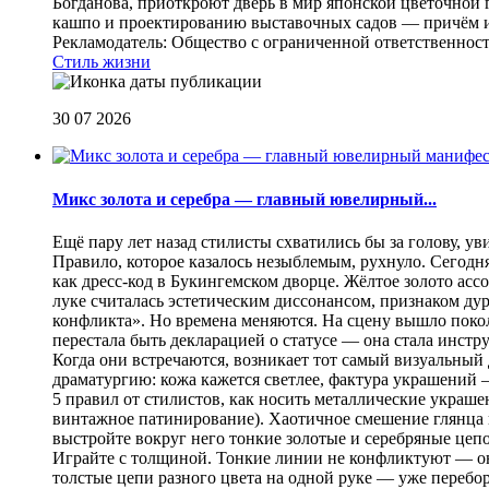
Богданова, приоткроют дверь в мир японской цветочной 
кашпо и проектированию выставочных садов — причём их
Рекламодатель: Общество с ограниченной ответственнос
Стиль жизни
30 07 2026
Микс золота и серебра — главный ювелирный...
Ещё пару лет назад стилисты схватились бы за голову, у
Правило, которое казалось незыблемым, рухнуло. Сегодн
как дресс-код в Букингемском дворце. Жёлтое золото асс
луке считалась эстетическим диссонансом, признаком ду
конфликта». Но времена меняются. На сцену вышло покол
перестала быть декларацией о статусе — она стала инст
Когда они встречаются, возникает тот самый визуальный д
драматургию: кожа кажется светлее, фактура украшений
5 правил от стилистов, как носить металлические украш
винтажное патинирование). Хаотичное смешение глянца и
выстройте вокруг него тонкие золотые и серебряные цепоч
Играйте с толщиной. Тонкие линии не конфликтуют — они
толстые цепи разного цвета на одной руке — уже перебо