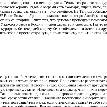
ии, рыбалка, сплавы и велопрогулки. Тёплые озёра - это эко-кур
ревается хорошо. Рядом с озёрами есть эко-парк, пирсы, кафе, 
нельзя громко разговаривать - оно семейное. На Тёплом собираю
23RF.com Большое Яровое — главное соленое озеро Алтайского кр
местных санаториях. Считается, что грязевые процедуры помога
У каждого озера в России — свой характер и своя сила. Где-то в
курортов, без очередей к врачу, без необходимости лететь на друг
ить себе не просто отдохнуть, а по-настоящему прийти в себя.
Ра
ечер с книгой. А теперь вместо этого мы листаем ленты и смот
лючиться на что-то более привычное. Но не спешите расстраива
рживать интерес. Новости, видео, сообщения сменяют друг друг
ую переписку, статьи. Изменился сам характер чтения. Мы пере
акой навык полезен для жизни в цифровой среде, но удерживат
итать сразу сотни страниц. Начинайте постепенно. Выберите кни
питесь, возвращайтесь назад, если отвлеклись. Задавайте себе во
вращаться в обязанность. Его ценность заключается в возможнос