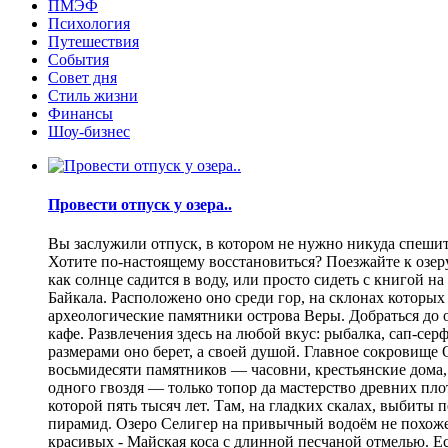
ПМЭФ
Психология
Путешествия
События
Совет дня
Стиль жизни
Финансы
Шоу-бизнес
Провести отпуск у озера..
Вы заслужили отпуск, в котором не нужно никуда спешить
Хотите по-настоящему восстановиться? Поезжайте к озеру.
как солнце садится в воду, или просто сидеть с книгой н
Байкала. Расположено оно среди гор, на склонах которы
археологические памятники острова Веры. Добраться до о
кафе. Развлечения здесь на любой вкус: рыбалка, сап-се
размерами оно берет, а своей душой. Главное сокровище
восьмидесяти памятников — часовни, крестьянские дома,
одного гвоздя — только топор да мастерство древних пло
которой пять тысяч лет. Там, на гладких скалах, выбит
пирамид. Озеро Селигер на привычный водоём не похоже
красивых - Майская коса с длинной песчаной отмелью. Е