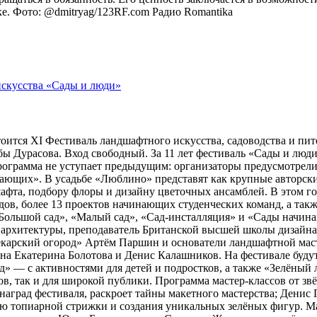
оке. Фото: @dmitryag/123RF.com
Радио Romantika
тоится XI Фестиваль ландшафтного искусства, садоводства и пи
 Дурасова. Вход свободный. За 11 лет фестиваль «Сады и люди»
рограмма не уступает предыдущим: организаторы предусмотрели
ющих». В усадьбе «Люблино» представят как крупные авторские 
шафта, подбору флоры и дизайну цветочных ансамблей. В этом г
адов, более 13 проектов начинающих студенческих команд, а та
ольшой сад», «Малый сад», «Сад-инсталляция» и «Сады начина
 архитектуры, преподаватель Британской высшей школы дизайн
арский огород» Артём Паршин и основатели ландшафтной масте
 Екатерина Болотова и Денис Калашников. На фестивале будут 
д» — с активностями для детей и подростков, а также «Зелёный 
, так и для широкой публики. Программа мастер-классов от зв
наград фестиваля, раскроет тайны макетного мастерства; Дени
ию топиарной стрижки и создания уникальных зелёных фигур. 