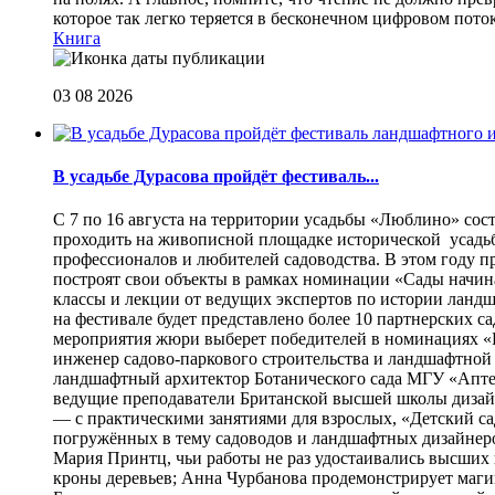
которое так легко теряется в бесконечном цифровом пот
Книга
03 08 2026
В усадьбе Дурасова пройдёт фестиваль...
С 7 по 16 августа на территории усадьбы «Люблино» сос
проходить на живописной площадке исторической усадьбы
профессионалов и любителей садоводства. В этом году п
построят свои объекты в рамках номинации «Сады начина
классы и лекции от ведущих экспертов по истории ланд
на фестивале будет представлено более 10 партнерских с
мероприятия жюри выберет победителей в номинациях «Б
инженер садово-паркового строительства и ландшафтной
ландшафтный архитектор Ботанического сада МГУ «Аптек
ведущие преподаватели Британской высшей школы дизайна
— с практическими занятиями для взрослых, «Детский са
погружённых в тему садоводов и ландшафтных дизайнеров
Мария Принтц, чьи работы не раз удостаивались высших 
кроны деревьев; Анна Чурбанова продемонстрирует маг