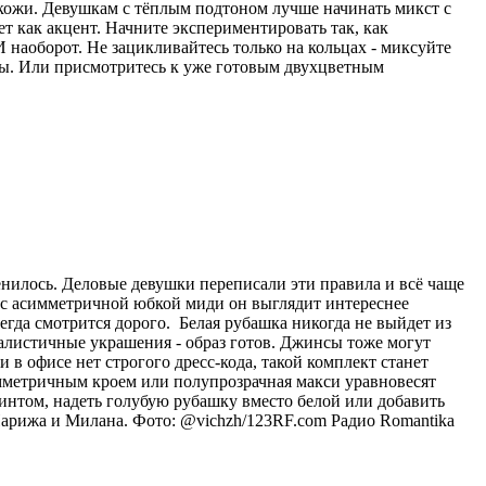
 кожи. Девушкам с тёплым подтоном лучше начинать микст с
ет как акцент. Начните экспериментировать так, как
 наоборот. Не зацикливайтесь только на кольцах - миксуйте
лы. Или присмотритесь к уже готовым двухцветным
енилось. Деловые девушки переписали эти правила и всё чаще
и с асимметричной юбкой миди он выглядит интереснее
егда смотрится дорого. Белая рубашка никогда не выйдет из
малистичные украшения - образ готов. Джинсы тоже могут
в офисе нет строгого дресс-кода, такой комплект станет
мметричным кроем или полупрозрачная макси уравновесят
интом, надеть голубую рубашку вместо белой или добавить
Парижа и Милана. Фото: @vichzh/123RF.com
Радио Romantika