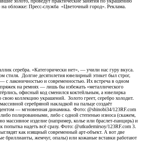
авшие золото, проведут практические занятия по украшению
 на обложке: Пресс-служба «Цветочный город». Реклама.
аллик серебра. «Категорически нет», — учили нас гуру вкуса.
ом стиля. Долгие десятилетия ювелирный этикет был строг,
о) — с лаконичностью и современностью. Их встреча в одном
и пряжек на ремнях — лишь бы избежать «металлического
стёрлись, офисный код сменился коктейльным, а ювелирка
 свою коллекцию украшений. Золото греет, серебро холодит.
с массивной серебряной накладкой на пальце создаёт
акцентом — мгновенная динамика. Фото: @shinobi34/123RF.com
 либо полированными, либо с одной степенью износа (скажем,
о массивное изделие (например, колье или браслет-панцирь) и
к попытка надеть всё сразу. Фото: @utkudemirsoy/123RF.com 3.
ыглядят как изящный современный арт-объект. А вот две
лые бриллианты, жемчуг, опалы) или кожаные вставки работают