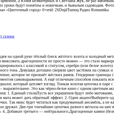
гармонии, а Юлия Безматерных и Светлана Жук, не раз завоёвыв
 уроки будут понятны и новичкам, и бывалым садоводам. Фото
тью «Цветочный город» 0+erid: 2SDnjdTumoq
Радио Romantika
видев на одной руке тёплый блеск жёлтого золота и холодный мет
я миксовать драгоценности не просто можно — это стало маркер
оциировалось с классикой и статусом, серебро (или белое золот
рного тона. Девушки дотошно сверяли цвет застёжек на сумках 
ение, которое не признаёт жёстких рамок. Гендерные границы 
рументом самовыражения. А ещё отличным способом показать всю
иалог, который цепляет взгляд. Тонкая золотая цепочка в паре 
 — выразительнее. Это как чёрно-белое кино с одним цветным 
ения: 1. Единый стильПусть все украшения будут либо матовыми,
 мата может дать обратный эффект. 2. Один акцентВыберите одн
ки. Так микс будет читаться как продуманный ансамбль, а не ка
 дружат. Две-три тончайшие цепочки разного металла на шее в
р. 4. Добавьте третьего — нейтрального.Драгоценные камни (бе