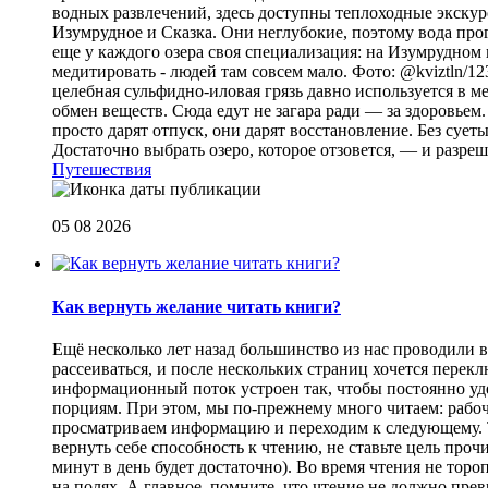
водных развлечений, здесь доступны теплоходные экскурс
Изумрудное и Сказка. Они неглубокие, поэтому вода прог
еще у каждого озера своя специализация: на Изумрудном 
медитировать - людей там совсем мало. Фото: @kviztln/1
целебная сульфидно-иловая грязь давно используется в 
обмен веществ. Сюда едут не загара ради — за здоровьем. 
просто дарят отпуск, они дарят восстановление. Без суеты 
Достаточно выбрать озеро, которое отзовется, — и разреш
Путешествия
05 08 2026
Как вернуть желание читать книги?
Eщё несколько лет назад большинство из нас проводили в
рассеиваться, и после нескольких страниц хочется перек
информационный поток устроен так, чтобы постоянно уде
порциям. При этом, мы по-прежнему много читаем: рабоч
просматриваем информацию и переходим к следующему. Т
вернуть себе способность к чтению, не ставьте цель проч
минут в день будет достаточно). Во время чтения не торо
на полях. А главное, помните, что чтение не должно пре