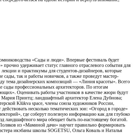
томниководства «Сады и люди». Впервые фестиваль будет
 прочно удерживает статус главного отраслевого события для
 лекции и практикумы для студентов-дизайнеров, которые
сады, так и работы новичков, а также проведут мастер-
оду тема дизайнерских композиций — «Линия красоты». Всего
кже сады профессиональных архитекторов. По итогам
ющих». Оценивать работы участников в качестве жюри будут
а Мария Принтц; ландшафтный архитектор Елена Дубнова;
рской Klükva space, члены союза художников России,
действовать несколько тематических зон: «Огород в городе»
лекторий», где соберут полезную информацию как для глубоко
ёзд ландшафтного мира обещает быть по-настоящему богатой.
с Поляков из «Маминой дачи» научит правильно формировать
Мастера икэбаны школы SOGETSU, Ольга Коваль и Наталья