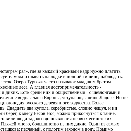
нстаграм-рая», где за каждый красивый кадр нужно платить.
 суете: можно плавать на лодке в полной тишине, наблюдать,
таблеток. Озеро Тургояк часто называют младшим братом
хвойные леса. А главная достопримечательность -
к и диких. Есть среди них и общественный - с шезлонгами и
о величине водная чаша Европы, уступающая лишь Ладоге. Но не
циклопедия русского деревянного зодчества. Более
. Двадцать два купола, серебристые, словно чешуя, и ни
ый берег, к мысу Бесов Нос, можно прикоснуться к тайне,
оставили люди задолго до появления первых египетских
 Пляжей много, большинство из них дикие. Один из самых
сташкова: песчаный, с пологим заходом в воду. Помимо