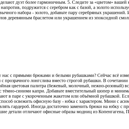
делают дуэт более гармоничным. 5. Следите за «цветом» вашей
напротив, подружится с серебром как с базой, а золото использу
ычного набора - золото, добавьте пару серебряных украшений. И
аллов деревянным браслетом или украшением из эпоксидной смо
 у нас с прямыми брюками и белыми рубашками? Сейчас всё изм
 с прозрачного лонгслива вместо строгой рубашки. В сочетани
койная цветовая палитра (бежевый, молочный, нежно-розовый) вс
но с тёмно-синими капри. Добавьте вместительный шопер и мини
ют в паре с укороченным жакетом или объёмной рубашкой. Если 
особ освежить офисную базу - юбка с характером. Мини с аси
лять гардероб. Иногда достаточно заменить брюки на юбку с пр
ьшие детали отличают офисные образы модниц из Копенгагена, 