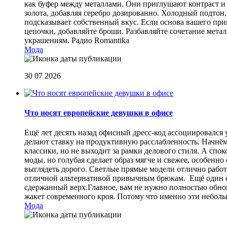
как буфер между металлами. Они приглушают контраст и 
золота, добавляя серебро дозированно. Холодный подтон, 
подсказывает собственный вкус. Если основа вашего прив
цепочки, добавляйте броши. Разбавляйте сочетание мет
украшениям.
Радио Romantika
Мода
30 07 2026
Что носят европейские девушки в офисе
Ещё лет десять назад офисный дресс-код ассоциировался
делают ставку на продуктивную расслабленность. Начнём
классики, но не выходит за рамки делового стиля. А спо
моды, но голубая сделает образ мягче и свежее, особен
выглядеть дорого. Светлые прямые модели отлично работа
отличной альтернативой привычным брюкам. Ещё один сп
сдержанный верх.Главное, вам не нужно полностью обнов
жакет современного кроя. Потому что именно эти небол
Мода