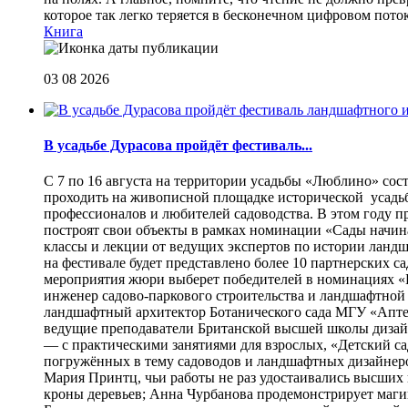
которое так легко теряется в бесконечном цифровом пот
Книга
03 08 2026
В усадьбе Дурасова пройдёт фестиваль...
С 7 по 16 августа на территории усадьбы «Люблино» сос
проходить на живописной площадке исторической усадьбы
профессионалов и любителей садоводства. В этом году п
построят свои объекты в рамках номинации «Сады начина
классы и лекции от ведущих экспертов по истории ланд
на фестивале будет представлено более 10 партнерских с
мероприятия жюри выберет победителей в номинациях «Б
инженер садово-паркового строительства и ландшафтной
ландшафтный архитектор Ботанического сада МГУ «Аптек
ведущие преподаватели Британской высшей школы дизайна
— с практическими занятиями для взрослых, «Детский са
погружённых в тему садоводов и ландшафтных дизайнеров
Мария Принтц, чьи работы не раз удостаивались высших 
кроны деревьев; Анна Чурбанова продемонстрирует маг