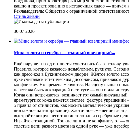
Богданова, приоткроют дверь в мир японской цветочной 
кашпо и проектированию выставочных садов — причём их
Рекламодатель: Общество с ограниченной ответственнос
Стиль жизни
30 07 2026
Микс золота и серебра — главный ювелирный...
Ещё пару лет назад стилисты схватились бы за голову, у
Правило, которое казалось незыблемым, рухнуло. Сегодн
как дресс-код в Букингемском дворце. Жёлтое золото асс
луке считалась эстетическим диссонансом, признаком ду
конфликта». Но времена меняются. На сцену вышло покол
перестала быть декларацией о статусе — она стала инст
Когда они встречаются, возникает тот самый визуальный д
драматургию: кожа кажется светлее, фактура украшений
5 правил от стилистов, как носить металлические украш
винтажное патинирование). Хаотичное смешение глянца и
выстройте вокруг него тонкие золотые и серебряные цепоч
Играйте с толщиной. Тонкие линии не конфликтуют — они
толстые цепи разного цвета на одной руке — уже перебо