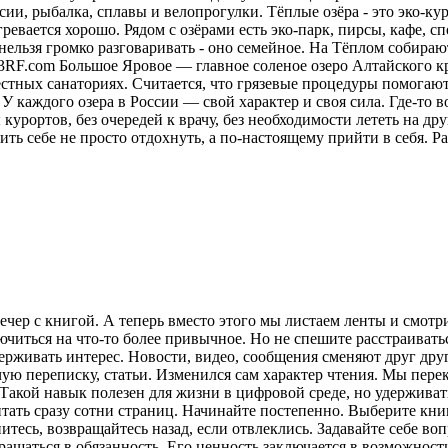
ии, рыбалка, сплавы и велопрогулки. Тёплые озёра - это эко-кур
ревается хорошо. Рядом с озёрами есть эко-парк, пирсы, кафе, 
нельзя громко разговаривать - оно семейное. На Тёплом собираю
23RF.com Большое Яровое — главное соленое озеро Алтайского кр
местных санаториях. Считается, что грязевые процедуры помога
У каждого озера в России — свой характер и своя сила. Где-то в
курортов, без очередей к врачу, без необходимости лететь на друг
ить себе не просто отдохнуть, а по-настоящему прийти в себя.
Ра
ечер с книгой. А теперь вместо этого мы листаем ленты и смот
лючиться на что-то более привычное. Но не спешите расстраива
рживать интерес. Новости, видео, сообщения сменяют друг друг
ую переписку, статьи. Изменился сам характер чтения. Мы пере
акой навык полезен для жизни в цифровой среде, но удерживат
итать сразу сотни страниц. Начинайте постепенно. Выберите кни
питесь, возвращайтесь назад, если отвлеклись. Задавайте себе во
вращаться в обязанность. Его ценность заключается в возможнос