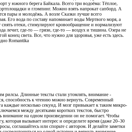
орт у южного берега Байкала. Всего три водоёма: Тёплое,
спортплощадки и глэмпинг. Можно взять напрокат сапборд. А
тся пары и молодёжь. А возле Сказки лучше всего
ая. Его вода по составу напоминает воды Мертвого моря, а
ют снять отеки, стимулируют кровообращение и нормализуют
ода лечит, где-то — грязи, где-то — воздух и тишина. Озера не
ой конец света. Все, что нужно для здоровья, уже есть здесь.
дио Romantika
рим рилсы. Длинные тексты стали утомлять, внимание -
ться, способность к чтению можно вернуть. Современный
а каждые несколько секунд. И мозг привыкает к таким микро-
ключаемся между десятками коротких текстов, быстро
ь внимание на одном произведении он не помогает. Чтобы
гу, которая вызывает интерес и определите время (даже 20–30
просы, соглашайтесь или спорьте с автором. И делайте заметки
ти сосредоточиться на одной истории и вернуть внимание,