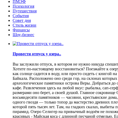
ПМЭФ
Психология
Путешествия
События
Совет дня
Стиль жизни
Финансы
Шоу-бизнес
Провести отпуск у озера..
Вы заслужили отпуск, в котором не нужно никуда спешить
Хотите по-настоящему восстановиться? Поезжайте к озеру.
как солнце садится в воду, или просто сидеть с книгой н
Байкала. Расположено оно среди гор, на склонах которы
археологические памятники острова Веры. Добраться до о
кафе. Развлечения здесь на любой вкус: рыбалка, сап-се
размерами оно берет, а своей душой. Главное сокровище
восьмидесяти памятников — часовни, крестьянские дома,
одного гвоздя — только топор да мастерство древних пло
которой пять тысяч лет. Там, на гладких скалах, выбит
пирамид. Озеро Селигер на привычный водоём не похоже
красивых - Майская коса с длинной песчаной отмелью. Е