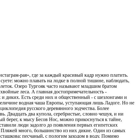
нстаграм-рая», где за каждый красивый кадр нужно платить.
 суете: можно плавать на лодке в полной тишине, наблюдать,
таблеток. Озеро Тургояк часто называют младшим братом
хвойные леса. А главная достопримечательность -
к и диких. Есть среди них и общественный - с шезлонгами и
о величине водная чаша Европы, уступающая лишь Ладоге. Но не
циклопедия русского деревянного зодчества. Более
. Двадцать два купола, серебристые, словно чешуя, и ни
ый берег, к мысу Бесов Нос, можно прикоснуться к тайне,
оставили люди задолго до появления первых египетских
 Пляжей много, большинство из них дикие. Один из самых
сташкова: песчаный, с пологим заходом в воду. Помимо