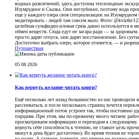
водных развлечений, здесь доступны теплоходные экскурс
Изумрудное и Сказка. Они неглубокие, поэтому вода прог
еще у каждого озера своя специализация: на Изумрудном 
медитировать - людей там совсем мало. Фото: @kviztln/1
целебная сульфидно-иловая грязь давно используется в 
обмен веществ. Сюда едут не загара ради — за здоровьем. 
просто дарят отпуск, они дарят восстановление. Без суеты 
Достаточно выбрать озеро, которое отзовется, — и разреш
Путешествия
05 08 2026
Как вернуть желание читать книги?
Eщё несколько лет назад большинство из нас проводили в
рассеиваться, и после нескольких страниц хочется перек
информационный поток устроен так, чтобы постоянно уде
порциям. При этом, мы по-прежнему много читаем: рабоч
просматриваем информацию и переходим к следующему. Т
вернуть себе способность к чтению, не ставьте цель проч
минут в день будет достаточно). Во время чтения не торо
на полях. А главное, помните, что чтение не должно пре