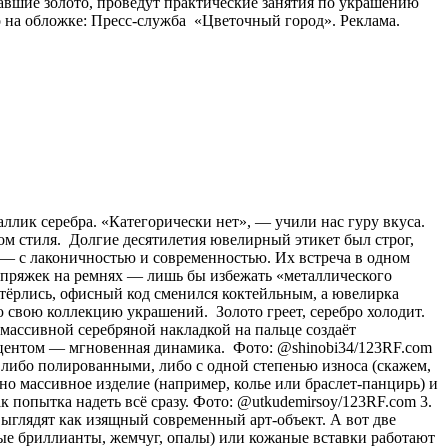
авшие золото, проведут практические занятия по украшению
 на обложке: Пресс-служба «Цветочный город». Реклама.
аллик серебра. «Категорически нет», — учили нас гуру вкуса.
ом стиля. Долгие десятилетия ювелирный этикет был строг,
о) — с лаконичностью и современностью. Их встреча в одном
и пряжек на ремнях — лишь бы избежать «металлического
стёрлись, офисный код сменился коктейльным, а ювелирка
 свою коллекцию украшений. Золото греет, серебро холодит.
с массивной серебряной накладкой на пальце создаёт
акцентом — мгновенная динамика. Фото: @shinobi34/123RF.com
 либо полированными, либо с одной степенью износа (скажем,
о массивное изделие (например, колье или браслет-панцирь) и
к попытка надеть всё сразу. Фото: @utkudemirsoy/123RF.com 3.
ыглядят как изящный современный арт-объект. А вот две
лые бриллианты, жемчуг, опалы) или кожаные вставки работают