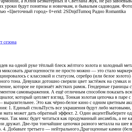
гармонии, а Юлия Безматерных и Светлана Жук, не раз завоёвыв
 уроки будут понятны и новичкам, и бывалым садоводам. Фото
тью «Цветочный город» 0+erid: 2SDnjdTumoq
Радио Romantika
видев на одной руке тёплый блеск жёлтого золота и холодный мет
я миксовать драгоценности не просто можно — это стало маркер
оциировалось с классикой и статусом, серебро (или белое золот
рного тона. Девушки дотошно сверяли цвет застёжек на сумках 
ение, которое не признаёт жёстких рамок. Гендерные границы 
рументом самовыражения. А ещё отличным способом показать всю
иалог, который цепляет взгляд. Тонкая золотая цепочка в паре 
 — выразительнее. Это как чёрно-белое кино с одним цветным 
ения: 1. Единый стильПусть все украшения будут либо матовыми,
 мата может дать обратный эффект. 2. Один акцентВыберите одн
ки. Так микс будет читаться как продуманный ансамбль, а не ка
 дружат. Две-три тончайшие цепочки разного металла на шее в
р. 4. Добавьте третьего — нейтрального.Драгоценные камни (бе