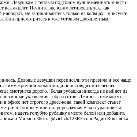
 кожи. Девушкам с тёплым подтоном лучше начинать микст с
ет как акцент. Начните экспериментировать так, как
 наоборот. Не зацикливайтесь только на кольцах - миксуйте
лы. Или присмотритесь к уже готовым двухцветным
енилось. Деловые девушки переписали эти правила и всё чаще
и с асимметричной юбкой миди он выглядит интереснее
егда смотрится дорого. Белая рубашка никогда не выйдет из
малистичные украшения - образ готов. Джинсы тоже могут
в офисе нет строгого дресс-кода, такой комплект станет
мметричным кроем или полупрозрачная макси уравновесят
интом, надеть голубую рубашку вместо белой или добавить
Парижа и Милана. Фото: @vichzh/123RF.com
Радио Romantika