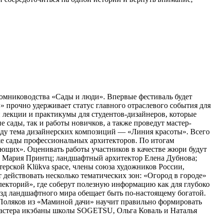
томниководства «Сады и люди». Впервые фестиваль будет
 прочно удерживает статус главного отраслевого события для
 лекции и практикумы для студентов-дизайнеров, которые
сады, так и работы новичков, а также проведут мастер-
оду тема дизайнерских композиций — «Линия красоты». Всего
кже сады профессиональных архитекторов. По итогам
ющих». Оценивать работы участников в качестве жюри будут
а Мария Принтц; ландшафтный архитектор Елена Дубнова;
рской Klükva space, члены союза художников России,
действовать несколько тематических зон: «Огород в городе»
лекторий», где соберут полезную информацию как для глубоко
ёзд ландшафтного мира обещает быть по-настоящему богатой.
с Поляков из «Маминой дачи» научит правильно формировать
Мастера икэбаны школы SOGETSU, Ольга Коваль и Наталья