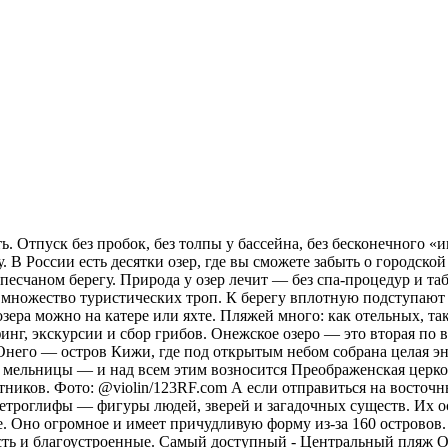
. Отпуск без пробок, без толпы у бассейна, без бесконечного «и
 В России есть десятки озер, где вы сможете забыть о городской
а песчаном берегу. Природа у озер лечит — без спа-процедур и 
х множество туристических троп. К берегу вплотную подступают 
зера можно на катере или яхте. Пляжей много: как отельных, та
рфинг, экскурсии и сбор грибов. Онежское озеро — это вторая п
 Онего — остров Кижи, где под открытым небом собрана целая эн
 мельницы — и над всем этим возносится Преображенская церковь
тников. Фото: @violin/123RF.com А если отправиться на восточн
ы петроглифы — фигуры людей, зверей и загадочных существ. Их 
. Оно огромное и имеет причудливую форму из-за 160 островов.
сть и благоустроенные. Самый доступный - Центральный пляж О