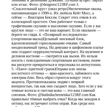
линиями и двойными дужками. Лучший аутфит: бархат
или атлас. Фото: @deagreez/123RF.com 3.
«Спасательный круг» (овал ретро)Увеличенные овалы,
напоминающие о 1990-х. Их любила Кейт Мосс, а
сейчас — Виктория Бекхэм. Секрет этих очков в их
иллюзорной простоте. Они работают только с
графичными скулами и высокими скулами. Если у вас
круглое лицо — это не ваш вариант. Если овальное —
берите не глядя. 4. «Полярный исследователь»
(спортивная маска)Цельный линзовый блок,
вдохновленный горнолыжными очками. Самый
неоднозначный тренд. На девушке в шифоновом платье
они создают сюрреалистичный контраст. На мужчине в
деловом костюме — смотрятся как вызов. Их нельзя
носить с повседневным спортивным костюмом, иначе
вы рискуете превратиться в персонажа из антиутопии.
5. «Панч» (цветной гранж)Оправа или линзы
кислотного оттенка — ярко-красного, лаймового или
электрик-блю. Весь образ строится вокруг этого
акцента. Противопоказаны людям с неяркой
внешностью, так как они съедают лицо. Зато если у вас
темные волосы и светлая кожа — это ваш главный
союзник. Фото: @liudmilachernetska/123RF.com Как
правильно тёмные выбрать очки? Когда мы заходим в
оптику, нас встречают сотни оправ. Как среди них