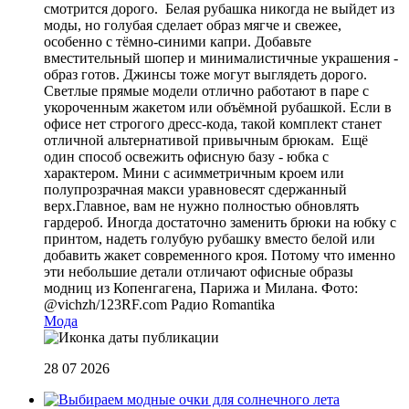
смотрится дорого. Белая рубашка никогда не выйдет из
моды, но голубая сделает образ мягче и свежее,
особенно с тёмно-синими капри. Добавьте
вместительный шопер и минималистичные украшения -
образ готов. Джинсы тоже могут выглядеть дорого.
Светлые прямые модели отлично работают в паре с
укороченным жакетом или объёмной рубашкой. Если в
офисе нет строгого дресс-кода, такой комплект станет
отличной альтернативой привычным брюкам. Ещё
один способ освежить офисную базу - юбка с
характером. Мини с асимметричным кроем или
полупрозрачная макси уравновесят сдержанный
верх.Главное, вам не нужно полностью обновлять
гардероб. Иногда достаточно заменить брюки на юбку с
принтом, надеть голубую рубашку вместо белой или
добавить жакет современного кроя. Потому что именно
эти небольшие детали отличают офисные образы
модниц из Копенгагена, Парижа и Милана. Фото:
@vichzh/123RF.com
Радио Romantika
Мода
28 07 2026