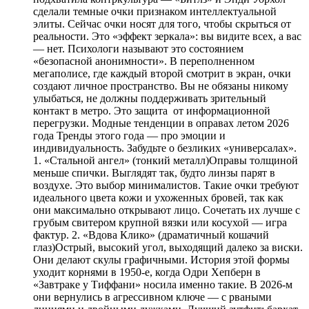
сделали темные очки признаком интеллектуальной
элиты. Сейчас очки носят для того, чтобы скрыться от
реальности. Это «эффект зеркала»: вы видите всех, а вас
— нет. Психологи называют это состоянием
«безопасной анонимности». В переполненном
мегаполисе, где каждый второй смотрит в экран, очки
создают личное пространство. Вы не обязаны никому
улыбаться, не должны поддерживать зрительный
контакт в метро. Это защита от информационной
перегрузки. Модные тенденции в оправах летом 2026
года Тренды этого года — про эмоции и
индивидуальность. Забудьте о безликих «универсалах».
1. «Стальной ангел» (тонкий металл)Оправы толщиной
меньше спички. Выглядят так, будто линзы парят в
воздухе. Это выбор минималистов. Такие очки требуют
идеального цвета кожи и ухоженных бровей, так как
они максимально открывают лицо. Сочетать их лучше с
грубым свитером крупной вязки или косухой — игра
фактур. 2. «Вдова Клико» (драматичный кошачий
глаз)Острый, высокий угол, выходящий далеко за виски.
Они делают скулы графичными. История этой формы
уходит корнями в 1950-е, когда Одри Хепберн в
«Завтраке у Тиффани» носила именно такие. В 2026-м
они вернулись в агрессивном ключе — с рваными