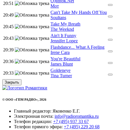
Одинок.Net
20:51
Мот
Can't Take My Hands Off You
20:49
Soultans
Take My Breath
20:45
The Weeknd
Ain't It Funny
20:43
Jennifer Lopez
Flashdance... What A Feeling
20:39
Irene Cara
You're Beautiful
20:36
James Blunt
Goldeneye
20:33
Tina Turner
Закрыть
© ООО «ГПМ РАДИО», 2026
Главный редактор: Яковенко Е.Г.
Электронная почта:
info@radioromantika.ru
Телефон редакции:
+7 (495) 937 33 67
Телефон прямого эфира:
+7 (495) 229 20 68