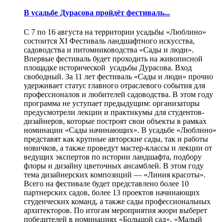
В усадьбе Дурасова пройдёт фестиваль...
С 7 по 16 августа на территории усадьбы «Люблино»
состоится XI Фестиваль ландшафтного искусства,
садоводства и питомниководства «Сады и люди».
Впервые фестиваль будет проходить на живописной
площадке исторической усадьбы Дурасова. Вход
свободный. За 11 лет фестиваль «Сады и люди» прочно
удерживает статус главного отраслевого события для
профессионалов и любителей садоводства. В этом году
программа не уступает предыдущим: организаторы
предусмотрели лекции и практикумы для студентов-
дизайнеров, которые построят свои объекты в рамках
номинации «Сады начинающих». В усадьбе «Люблино»
представят как крупные авторские сады, так и работы
новичков, а также проведут мастер-классы и лекции от
ведущих экспертов по истории ландшафта, подбору
флоры и дизайну цветочных ансамблей. В этом году
тема дизайнерских композиций — «Линия красоты».
Всего на фестивале будет представлено более 10
партнерских садов, более 13 проектов начинающих
студенческих команд, а также сады профессиональных
архитекторов. По итогам мероприятия жюри выберет
победителей в номинациях «Большой сад», «Малый