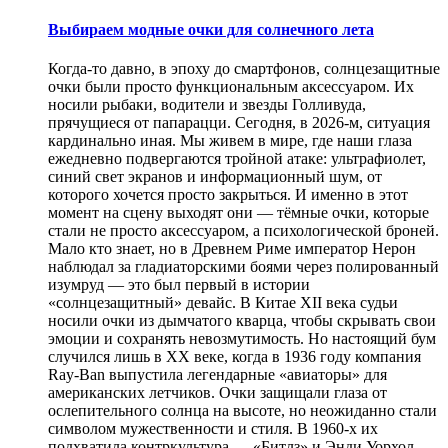
Выбираем модные очки для солнечного лета
Когда-то давно, в эпоху до смартфонов, солнцезащитные
очки были просто функциональным аксессуаром. Их
носили рыбаки, водители и звезды Голливуда,
прячущиеся от папарацци. Сегодня, в 2026-м, ситуация
кардинально иная. Мы живем в мире, где наши глаза
ежедневно подвергаются тройной атаке: ультрафиолет,
синий свет экранов и информационный шум, от
которого хочется просто закрыться. И именно в этот
момент на сцену выходят они — тёмные очки, которые
стали не просто аксессуаром, а психологической броней.
Мало кто знает, но в Древнем Риме император Нерон
наблюдал за гладиаторскими боями через полированный
изумруд — это был первый в истории
«солнцезащитный» девайс. В Китае XII века судьи
носили очки из дымчатого кварца, чтобы скрывать свои
эмоции и сохранять невозмутимость. Но настоящий бум
случился лишь в XX веке, когда в 1936 году компания
Ray-Ban выпустила легендарные «авиаторы» для
американских летчиков. Очки защищали глаза от
ослепительного солнца на высоте, но неожиданно стали
символом мужественности и стиля. В 1960-х их
подхватила контркультура — «Битлз» и Энди Уорхол