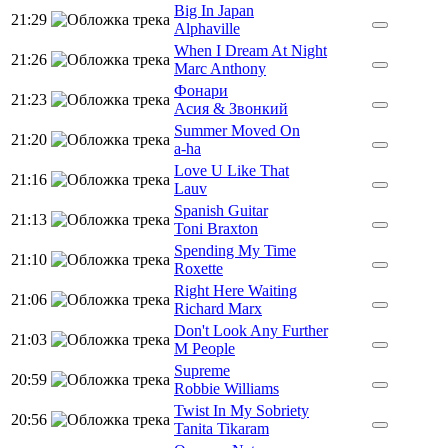
Big In Japan
21:29
Alphaville
When I Dream At Night
21:26
Marc Anthony
Фонари
21:23
Асия & Звонкий
Summer Moved On
21:20
a-ha
Love U Like That
21:16
Lauv
Spanish Guitar
21:13
Toni Braxton
Spending My Time
21:10
Roxette
Right Here Waiting
21:06
Richard Marx
Don't Look Any Further
21:03
M People
Supreme
20:59
Robbie Williams
Twist In My Sobriety
20:56
Tanita Tikaram