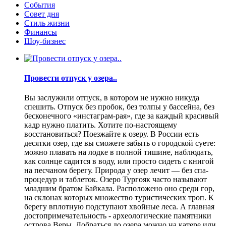
События
Совет дня
Стиль жизни
Финансы
Шоу-бизнес
Провести отпуск у озера..
Вы заслужили отпуск, в котором не нужно никуда
спешить. Отпуск без пробок, без толпы у бассейна, без
бесконечного «инстаграм-рая», где за каждый красивый
кадр нужно платить. Хотите по-настоящему
восстановиться? Поезжайте к озеру. В России есть
десятки озер, где вы сможете забыть о городской суете:
можно плавать на лодке в полной тишине, наблюдать,
как солнце садится в воду, или просто сидеть с книгой
на песчаном берегу. Природа у озер лечит — без спа-
процедур и таблеток. Озеро Тургояк часто называют
младшим братом Байкала. Расположено оно среди гор,
на склонах которых множество туристических троп. К
берегу вплотную подступают хвойные леса. А главная
достопримечательность - археологические памятники
острова Веры. Добраться до озера можно на катере или