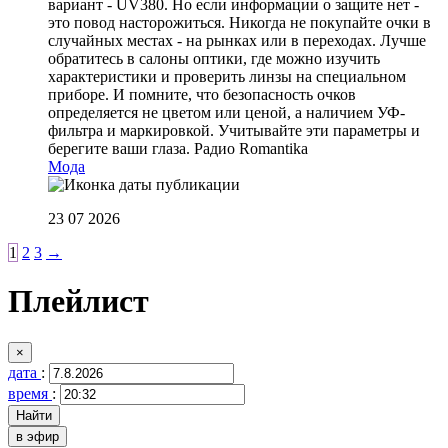
вариант - UV380. Но если информации о защите нет -
это повод насторожиться. Никогда не покупайте очки в
случайных местах - на рынках или в переходах. Лучше
обратитесь в салоны оптики, где можно изучить
характеристики и проверить линзы на специальном
приборе. И помните, что безопасность очков
определяется не цветом или ценой, а наличием УФ-
фильтра и маркировкой. Учитывайте эти параметры и
берегите ваши глаза.
Радио Romantika
Мода
23 07 2026
1
2
3
→
Плейлист
×
дата
:
время
:
в эфир