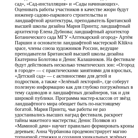
сад», «Сад-инсталляция» и «Сады начинающих».
Оценивать работы участников в качестве жюри будут
инженер садово-паркового строительства и
ландшафтной архитектуры, преподаватель Британской
высшей школы дизайна Мария Принтц; ландшафтный
архитектор Елена Дубнова; ландшафтный архитектор
Ботанического сада МГУ «Аптекарский огород» Артём
Паршин и основатели ландшафтной мастерской Klükva
space, члены союза художников России, ведущие
преподаватели Британской высшей школы дизайна
Екатерина Болотова и Денис Калашников. На фестивале
будут действовать несколько тематических зон: «Огород
в городе» — с практическими занятиями для взрослых,
«Детский сад» — с активностями для детей и
подростков, а также «Зелёный лекторий», где соберут
полезную информацию как для глубоко погружённых в
тему садоводов и ландшафтных дизайнеров, так и для
широкой публики. Программа мастер-классов от звёзд
ландшафтного мира обещает быть по-настоящему
богатой. Мария Принтц, чьи работы не раз
удостаивались высших наград фестиваля, раскроет
тайны макетного мастерства; Денис Поляков из
«Маминой дачи» научит правильно формировать кроны
деревьев; Анна Чурбанова продемонстрирует магию
топиарной стрижки и создания уникальных зелёных