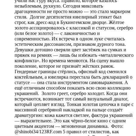
учили нас гуру вкуса. Правило, которое казалось
незыблемым, рухнуло. Сегодня миксовать
драгоценности не просто можно — это стало маркером
стиля. Долгие десятилетия ювелирный этикет был
строг, как дресс-код в Букингемском дворце. Жёлтое
золото ассоциировалось с классикой и статусом, серебро
(или белое золото) — с лаконичностью и
современностью. Их встреча в одном луке считалась
эстетическим диссонансом, признаком дурного тона.
Девушки дотошно сверяли цвет застёжек на сумках и
пряжек на ремнях — лишь бы избежать «металлического
конфликта». Но времена меняются. На сцену вышло
поколение, которое не признаёт жёстких рамок.
Гендерные границы стёрлись, офисный код сменился
коктейльным, а ювелирка перестала быть декларацией о
статусе — она стала инструментом самовыражения. А
ещё отличным способом показать всю свою коллекцию
украшений. Золото греет, серебро холодит. Когда они
встречаются, возникает тот самый визуальный диалог,
который цепляет взгляд. Тонкая золотая цепочка в паре с
массивной серебряной накладкой на пальце создаёт
драматургию: кожа кажется светлее, фактура украшений
— выразительнее. Это как чёрно-белое кино с одним
цветным акцентом — мгновенная динамика. Фото:
@shinobi34/123RF.com 5 правил от стилистов, как