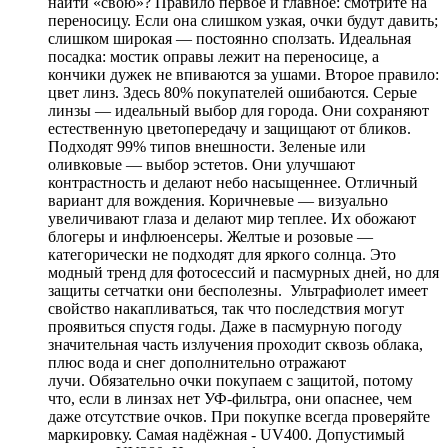
найти «свою»? Правило первое и главное: смотрите на
переносицу. Если она слишком узкая, очки будут давить;
слишком широкая — постоянно сползать. Идеальная
посадка: мостик оправы лежит на переносице, а
кончики дужек не впиваются за ушами. Второе правило:
цвет линз. Здесь 80% покупателей ошибаются. Серые
линзы — идеальный выбор для города. Они сохраняют
естественную цветопередачу и защищают от бликов.
Подходят 99% типов внешности. Зеленые или
оливковые — выбор эстетов. Они улучшают
контрастность и делают небо насыщеннее. Отличный
вариант для вождения. Коричневые — визуально
увеличивают глаза и делают мир теплее. Их обожают
блогеры и инфлюенсеры. Желтые и розовые —
категорически не подходят для яркого солнца. Это
модный тренд для фотосессий и пасмурных дней, но для
защиты сетчатки они бесполезны. Ультрафиолет имеет
свойство накапливаться, так что последствия могут
проявиться спустя годы. Даже в пасмурную погоду
значительная часть излучения проходит сквозь облака,
плюс вода и снег дополнительно отражают
лучи. Обязательно очки покупаем с защитой, потому
что, если в линзах нет УФ-фильтра, они опаснее, чем
даже отсутствие очков. При покупке всегда проверяйте
маркировку. Самая надёжная - UV400. Допустимый