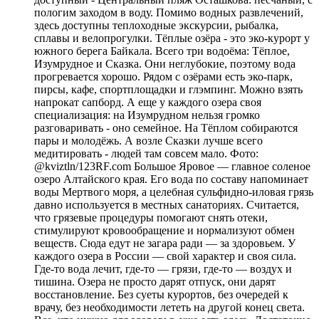
пологим заходом в воду. Помимо водных развлечений,
здесь доступны теплоходные экскурсии, рыбалка,
сплавы и велопрогулки. Тёплые озёра - это эко-курорт у
южного берега Байкала. Всего три водоёма: Тёплое,
Изумрудное и Сказка. Они неглубокие, поэтому вода
прогревается хорошо. Рядом с озёрами есть эко-парк,
пирсы, кафе, спортплощадки и глэмпинг. Можно взять
напрокат сапборд. А еще у каждого озера своя
специализация: на Изумрудном нельзя громко
разговаривать - оно семейное. На Тёплом собираются
пары и молодёжь. А возле Сказки лучше всего
медитировать - людей там совсем мало. Фото:
@kviztln/123RF.com Большое Яровое — главное соленое
озеро Алтайского края. Его вода по составу напоминает
воды Мертвого моря, а целебная сульфидно-иловая грязь
давно используется в местных санаториях. Считается,
что грязевые процедуры помогают снять отеки,
стимулируют кровообращение и нормализуют обмен
веществ. Сюда едут не загара ради — за здоровьем. У
каждого озера в России — свой характер и своя сила.
Где-то вода лечит, где-то — грязи, где-то — воздух и
тишина. Озера не просто дарят отпуск, они дарят
восстановление. Без суеты курортов, без очередей к
врачу, без необходимости лететь на другой конец света.