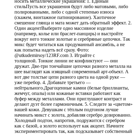
носить металлические украшения: 1. Единый
стильПусть все украшения будут либо матовыми, либо
полированными, либо с одной степенью износа
(скажем, винтажное патинирование). Хаотичное
смешение глянца и мата может дать обратный эффект. 2.
Один акцентВыберите одно массивное изделие
(например, колье или браслет-панцирь) и выстройте
вокруг него тонкие золотые и серебряные цепочки. Так
микс будет читаться как продуманный ансамбль, а не
как попытка надеть всё сразу. Фото:
@utkudemirsoy/123RF.com 3. Играйте с
толщиной. Тонкие линии не конфликтуют — они
дружат. Две-три тончайшие цепочки разного металла на
шее выглядят как изящный современный арт-объект. А
вот две толстые цепи разного цвета на одной руке —
уже перебор. 4. Добавьте третьего —
нейтрального.Драгоценные камни (белые бриллианты,
жемчуг, опалы) или кожаные вставки работают как
буфер между металлами. Они приглушают контраст и
делают дуэт более гармоничным. 5. Следите за «цветом»
вашей кожи. Девушкам с тёплым подтоном лучше
начинать микст с золота, добавляя серебро дозированно.
Холодный подтон, напротив, подружится с серебром
как с базой, а золото использует как акцент. Начните
экспериментировать так, как подсказывает собственный