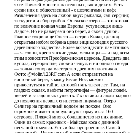
яхте. Пляжей много: как отельных, так и диких. Есть
среди них и общественный - с шезлонгами и кафе.
Развлечения здесь на любой вкус: рыбалка, сап-серфинг,
экскурсии и сбор грибов. Онежское озеро — это вторая
по величине водная чаша Европы, уступающая лишь
Ладоге. Но не размерами оно берет, а своей душой.
Главное сокровище Онего — остров Кижи, где под
открытым небом собрана целая энциклопедия русского
деревянного зодчества. Более восьмидесяти памятников
— часовни, крестьянские дома, мельницы — и над всем
этим возносится Преображенская церковь. Двадцать два
купола, серебристые, словно чешуя, и ни одного гвоздя
— только топор да мастерство древних плотников.
Фото: @violin/123RF.com А если отправиться на
восточный берег, к мысу Бесов Нос, можно
прикоснуться к тайне, которой пять тысяч лет. Там, на
гладких скалах, выбиты петроглифы — фигуры людей,
зверей и загадочных существ. Их оставили люди задолго
до появления первых египетских пирамид. Озеро
Селигер на привычный водоём не похоже. Оно
огромное и имеет причудливую форму из-за 160
островов. Пляжей много, большинство из них дикие.
Один из самых красивых - Майская коса с длинной
песчаной отмелью. Есть и благоустроенные. Самый
доступный - Центральный пляж Осташкова: песчаный, с