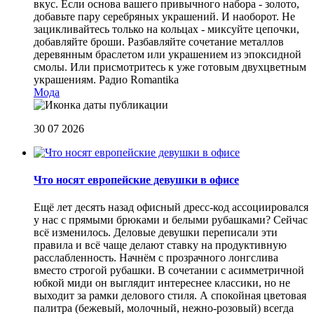
вкус. Если основа вашего привычного набора - золото,
добавьте пару серебряных украшений. И наоборот. Не
зацикливайтесь только на кольцах - миксуйте цепочки,
добавляйте броши. Разбавляйте сочетание металлов
деревянным браслетом или украшением из эпоксидной
смолы. Или присмотритесь к уже готовым двухцветным
украшениям.
Радио Romantika
Мода
30 07 2026
Что носят европейские девушки в офисе
Ещё лет десять назад офисный дресс-код ассоциировался
у нас с прямыми брюками и белыми рубашками? Сейчас
всё изменилось. Деловые девушки переписали эти
правила и всё чаще делают ставку на продуктивную
расслабленность. Начнём с прозрачного лонгслива
вместо строгой рубашки. В сочетании с асимметричной
юбкой миди он выглядит интереснее классики, но не
выходит за рамки делового стиля. А спокойная цветовая
палитра (бежевый, молочный, нежно-розовый) всегда