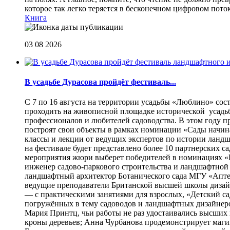
которое так легко теряется в бесконечном цифровом пот
Книга
03 08 2026
В усадьбе Дурасова пройдёт фестиваль...
С 7 по 16 августа на территории усадьбы «Люблино» сос
проходить на живописной площадке исторической усадьбы
профессионалов и любителей садоводства. В этом году п
построят свои объекты в рамках номинации «Сады начина
классы и лекции от ведущих экспертов по истории ланд
на фестивале будет представлено более 10 партнерских с
мероприятия жюри выберет победителей в номинациях «Б
инженер садово-паркового строительства и ландшафтной
ландшафтный архитектор Ботанического сада МГУ «Аптек
ведущие преподаватели Британской высшей школы дизайна
— с практическими занятиями для взрослых, «Детский са
погружённых в тему садоводов и ландшафтных дизайнеров
Мария Принтц, чьи работы не раз удостаивались высших 
кроны деревьев; Анна Чурбанова продемонстрирует маг