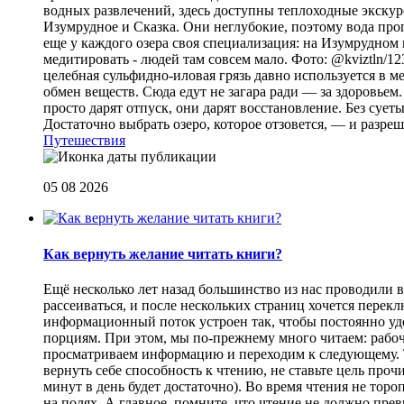
водных развлечений, здесь доступны теплоходные экскурс
Изумрудное и Сказка. Они неглубокие, поэтому вода прог
еще у каждого озера своя специализация: на Изумрудном 
медитировать - людей там совсем мало. Фото: @kviztln/1
целебная сульфидно-иловая грязь давно используется в 
обмен веществ. Сюда едут не загара ради — за здоровьем. 
просто дарят отпуск, они дарят восстановление. Без суеты 
Достаточно выбрать озеро, которое отзовется, — и разреш
Путешествия
05 08 2026
Как вернуть желание читать книги?
Eщё несколько лет назад большинство из нас проводили в
рассеиваться, и после нескольких страниц хочется перек
информационный поток устроен так, чтобы постоянно уде
порциям. При этом, мы по-прежнему много читаем: рабоч
просматриваем информацию и переходим к следующему. Т
вернуть себе способность к чтению, не ставьте цель проч
минут в день будет достаточно). Во время чтения не торо
на полях. А главное, помните, что чтение не должно пре