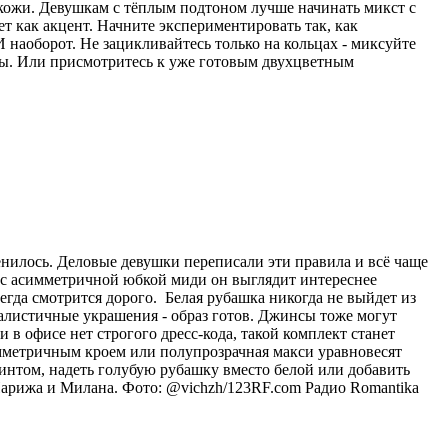
 кожи. Девушкам с тёплым подтоном лучше начинать микст с
ет как акцент. Начните экспериментировать так, как
 наоборот. Не зацикливайтесь только на кольцах - миксуйте
лы. Или присмотритесь к уже готовым двухцветным
енилось. Деловые девушки переписали эти правила и всё чаще
и с асимметричной юбкой миди он выглядит интереснее
егда смотрится дорого. Белая рубашка никогда не выйдет из
малистичные украшения - образ готов. Джинсы тоже могут
в офисе нет строгого дресс-кода, такой комплект станет
мметричным кроем или полупрозрачная макси уравновесят
интом, надеть голубую рубашку вместо белой или добавить
Парижа и Милана. Фото: @vichzh/123RF.com
Радио Romantika