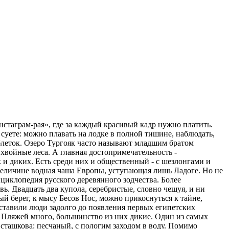
нстаграм-рая», где за каждый красивый кадр нужно платить.
 суете: можно плавать на лодке в полной тишине, наблюдать,
таблеток. Озеро Тургояк часто называют младшим братом
хвойные леса. А главная достопримечательность -
к и диких. Есть среди них и общественный - с шезлонгами и
о величине водная чаша Европы, уступающая лишь Ладоге. Но не
циклопедия русского деревянного зодчества. Более
. Двадцать два купола, серебристые, словно чешуя, и ни
ый берег, к мысу Бесов Нос, можно прикоснуться к тайне,
оставили люди задолго до появления первых египетских
 Пляжей много, большинство из них дикие. Один из самых
сташкова: песчаный, с пологим заходом в воду. Помимо