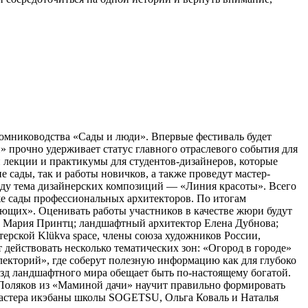
томниководства «Сады и люди». Впервые фестиваль будет
 прочно удерживает статус главного отраслевого события для
 лекции и практикумы для студентов-дизайнеров, которые
сады, так и работы новичков, а также проведут мастер-
оду тема дизайнерских композиций — «Линия красоты». Всего
кже сады профессиональных архитекторов. По итогам
ющих». Оценивать работы участников в качестве жюри будут
а Мария Принтц; ландшафтный архитектор Елена Дубнова;
рской Klükva space, члены союза художников России,
действовать несколько тематических зон: «Огород в городе»
лекторий», где соберут полезную информацию как для глубоко
ёзд ландшафтного мира обещает быть по-настоящему богатой.
с Поляков из «Маминой дачи» научит правильно формировать
Мастера икэбаны школы SOGETSU, Ольга Коваль и Наталья