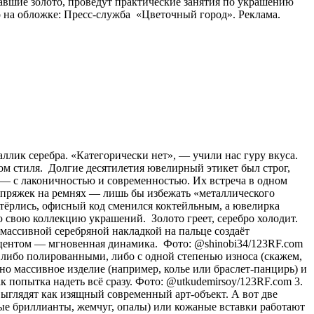
авшие золото, проведут практические занятия по украшению
 на обложке: Пресс-служба «Цветочный город». Реклама.
аллик серебра. «Категорически нет», — учили нас гуру вкуса.
ом стиля. Долгие десятилетия ювелирный этикет был строг,
о) — с лаконичностью и современностью. Их встреча в одном
и пряжек на ремнях — лишь бы избежать «металлического
стёрлись, офисный код сменился коктейльным, а ювелирка
 свою коллекцию украшений. Золото греет, серебро холодит.
с массивной серебряной накладкой на пальце создаёт
акцентом — мгновенная динамика. Фото: @shinobi34/123RF.com
 либо полированными, либо с одной степенью износа (скажем,
о массивное изделие (например, колье или браслет-панцирь) и
к попытка надеть всё сразу. Фото: @utkudemirsoy/123RF.com 3.
ыглядят как изящный современный арт-объект. А вот две
лые бриллианты, жемчуг, опалы) или кожаные вставки работают