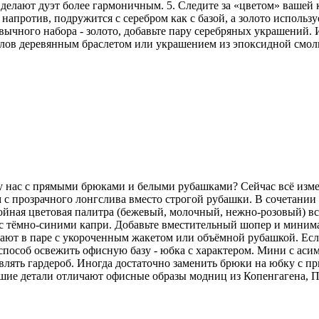
делают дуэт более гармоничным. 5. Следите за «цветом» вашей
напротив, подружится с серебром как с базой, а золото использу
ычного набора - золото, добавьте пару серебряных украшений. И
аллов деревянным браслетом или украшением из эпоксидной смо
 у нас с прямыми брюками и белыми рубашками? Сейчас всё изм
 с прозрачного лонгслива вместо строгой рубашки. В сочетани
койная цветовая палитра (бежевый, молочный, нежно-розовый) вс
но с тёмно-синими капри. Добавьте вместительный шопер и мини
ют в паре с укороченным жакетом или объёмной рубашкой. Если 
особ освежить офисную базу - юбка с характером. Мини с аси
лять гардероб. Иногда достаточно заменить брюки на юбку с пр
ьшие детали отличают офисные образы модниц из Копенгагена, 