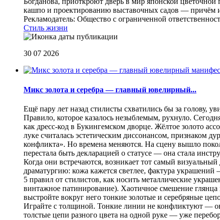
Богданова, приоткроют дверь в мир японской цветочной 
кашпо и проектированию выставочных садов — причём их
Рекламодатель: Общество с ограниченной ответственнос
Стиль жизни
30 07 2026
Микс золота и серебра — главный ювелирный...
Ещё пару лет назад стилисты схватились бы за голову, у
Правило, которое казалось незыблемым, рухнуло. Сегодн
как дресс-код в Букингемском дворце. Жёлтое золото асс
луке считалась эстетическим диссонансом, признаком ду
конфликта». Но времена меняются. На сцену вышло покол
перестала быть декларацией о статусе — она стала инст
Когда они встречаются, возникает тот самый визуальный д
драматургию: кожа кажется светлее, фактура украшений
5 правил от стилистов, как носить металлические украш
винтажное патинирование). Хаотичное смешение глянца и
выстройте вокруг него тонкие золотые и серебряные цепоч
Играйте с толщиной. Тонкие линии не конфликтуют — они
толстые цепи разного цвета на одной руке — уже перебо