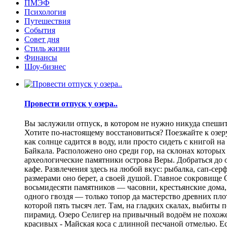
ПМЭФ
Психология
Путешествия
События
Совет дня
Стиль жизни
Финансы
Шоу-бизнес
Провести отпуск у озера..
Вы заслужили отпуск, в котором не нужно никуда спешить
Хотите по-настоящему восстановиться? Поезжайте к озеру.
как солнце садится в воду, или просто сидеть с книгой н
Байкала. Расположено оно среди гор, на склонах которы
археологические памятники острова Веры. Добраться до о
кафе. Развлечения здесь на любой вкус: рыбалка, сап-се
размерами оно берет, а своей душой. Главное сокровище
восьмидесяти памятников — часовни, крестьянские дома,
одного гвоздя — только топор да мастерство древних пло
которой пять тысяч лет. Там, на гладких скалах, выбит
пирамид. Озеро Селигер на привычный водоём не похоже
красивых - Майская коса с длинной песчаной отмелью. Е