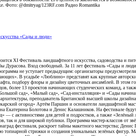
оке. Фото: @dmitryag/123RF.com
Радио Romantika
тоится XI Фестиваль ландшафтного искусства, садоводства и пи
 Дурасова. Вход свободный. За 11 лет фестиваль «Сады и люди»
рограмма не уступает предыдущим: организаторы предусмотрели
ющих». В усадьбе «Люблино» представят как крупные авторские 
шафта, подбору флоры и дизайну цветочных ансамблей. В этом г
адов, более 13 проектов начинающих студенческих команд, а та
ольшой сад», «Малый сад», «Сад-инсталляция» и «Сады начина
 архитектуры, преподаватель Британской высшей школы дизайн
арский огород» Артём Паршин и основатели ландшафтной масте
 Екатерина Болотова и Денис Калашников. На фестивале будут 
д» — с активностями для детей и подростков, а также «Зелёный 
, так и для широкой публики. Программа мастер-классов от зв
наград фестиваля, раскроет тайны макетного мастерства; Дени
ию топиарной стрижки и создания уникальных зелёных фигур. 