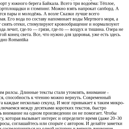
орт у южного берега Байкала. Всего три водоёма: Тёплое,
спортплощадки и глэмпинг. Можно взять напрокат сапборд. А
тся пары и молодёжь. А возле Сказки лучше всего
ая. Его вода по составу напоминает воды Мертвого моря, а
ют снять отеки, стимулируют кровообращение и нормализуют
ода лечит, где-то — грязи, где-то — воздух и тишина. Озера не
ой конец света. Все, что нужно для здоровья, уже есть здесь.
дио Romantika
рим рилсы. Длинные тексты стали утомлять, внимание -
ться, способность к чтению можно вернуть. Современный
а каждые несколько секунд. И мозг привыкает к таким микро-
ключаемся между десятками коротких текстов, быстро
ь внимание на одном произведении он не помогает. Чтобы
гу, которая вызывает интерес и определите время (даже 20–30
просы, соглашайтесь или спорьте с автором. И делайте заметки
ти сосредоточиться на одной истории и вернуть внимание,