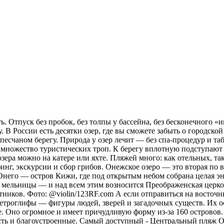
. Отпуск без пробок, без толпы у бассейна, без бесконечного «и
 В России есть десятки озер, где вы сможете забыть о городской
а песчаном берегу. Природа у озер лечит — без спа-процедур и 
х множество туристических троп. К берегу вплотную подступают 
зера можно на катере или яхте. Пляжей много: как отельных, та
рфинг, экскурсии и сбор грибов. Онежское озеро — это вторая п
 Онего — остров Кижи, где под открытым небом собрана целая эн
 мельницы — и над всем этим возносится Преображенская церковь
тников. Фото: @violin/123RF.com А если отправиться на восточн
ы петроглифы — фигуры людей, зверей и загадочных существ. Их 
. Оно огромное и имеет причудливую форму из-за 160 островов.
сть и благоустроенные. Самый доступный - Центральный пляж О