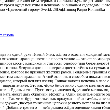
гармонии, а Юлия Безматерных и Светлана Жук, не раз завоёвыв
 уроки будут понятны и новичкам, и бывалым садоводам. Фото
тью «Цветочный город» 0+erid: 2SDnjdTumoq
Радио Romantika
видев на одной руке тёплый блеск жёлтого золота и холодный мет
я миксовать драгоценности не просто можно — это стало маркер
оциировалось с классикой и статусом, серебро (или белое золот
рного тона. Девушки дотошно сверяли цвет застёжек на сумках 
ение, которое не признаёт жёстких рамок. Гендерные границы 
рументом самовыражения. А ещё отличным способом показать всю
иалог, который цепляет взгляд. Тонкая золотая цепочка в паре 
 — выразительнее. Это как чёрно-белое кино с одним цветным 
ения: 1. Единый стильПусть все украшения будут либо матовыми,
 мата может дать обратный эффект. 2. Один акцентВыберите одн
ки. Так микс будет читаться как продуманный ансамбль, а не ка
 дружат. Две-три тончайшие цепочки разного металла на шее в
р. 4. Добавьте третьего — нейтрального.Драгоценные камни (бе