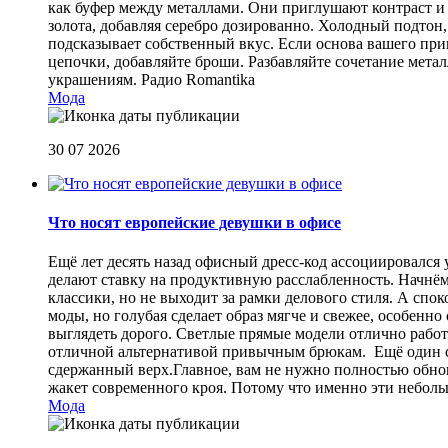
как буфер между металлами. Они приглушают контраст и 
золота, добавляя серебро дозированно. Холодный подтон, 
подсказывает собственный вкус. Если основа вашего прив
цепочки, добавляйте броши. Разбавляйте сочетание мет
украшениям.
Радио Romantika
Мода
30 07 2026
Что носят европейские девушки в офисе
Ещё лет десять назад офисный дресс-код ассоциировался
делают ставку на продуктивную расслабленность. Начнём
классики, но не выходит за рамки делового стиля. А спо
моды, но голубая сделает образ мягче и свежее, особен
выглядеть дорого. Светлые прямые модели отлично работа
отличной альтернативой привычным брюкам. Ещё один сп
сдержанный верх.Главное, вам не нужно полностью обнов
жакет современного кроя. Потому что именно эти небол
Мода