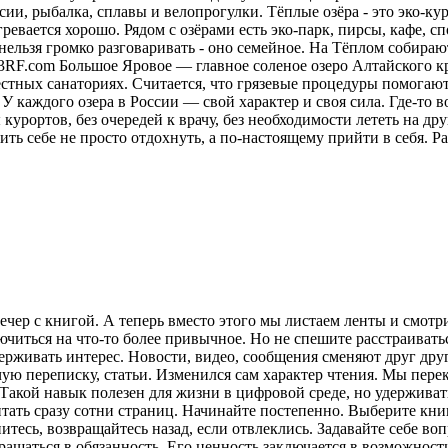
ии, рыбалка, сплавы и велопрогулки. Тёплые озёра - это эко-кур
ревается хорошо. Рядом с озёрами есть эко-парк, пирсы, кафе, 
нельзя громко разговаривать - оно семейное. На Тёплом собираю
23RF.com Большое Яровое — главное соленое озеро Алтайского кр
местных санаториях. Считается, что грязевые процедуры помога
У каждого озера в России — свой характер и своя сила. Где-то в
курортов, без очередей к врачу, без необходимости лететь на друг
ить себе не просто отдохнуть, а по-настоящему прийти в себя.
Ра
ечер с книгой. А теперь вместо этого мы листаем ленты и смот
лючиться на что-то более привычное. Но не спешите расстраива
рживать интерес. Новости, видео, сообщения сменяют друг друг
ую переписку, статьи. Изменился сам характер чтения. Мы пере
акой навык полезен для жизни в цифровой среде, но удерживат
итать сразу сотни страниц. Начинайте постепенно. Выберите кни
питесь, возвращайтесь назад, если отвлеклись. Задавайте себе во
вращаться в обязанность. Его ценность заключается в возможнос