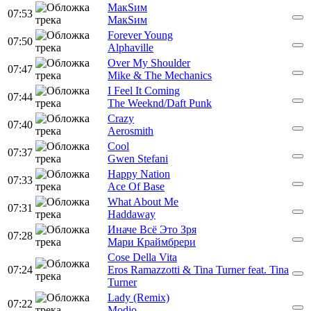
МакSим
07:53
МакSим
Forever Young
07:50
Alphaville
Over My Shoulder
07:47
Mike & The Mechanics
I Feel It Coming
07:44
The Weeknd/Daft Punk
Crazy
07:40
Aerosmith
Cool
07:37
Gwen Stefani
Happy Nation
07:33
Ace Of Base
What About Me
07:31
Haddaway
Иначе Всё Это Зря
07:28
Мари Краймбрери
Cose Della Vita
07:24
Eros Ramazzotti & Tina Turner feat. Tina
Turner
Lady (Remix)
07:22
Modjo