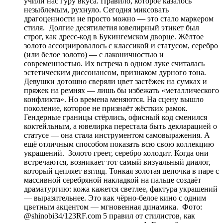
учили нас гуру вкуса. Правило, которое казалось
незыблемым, рухнуло. Сегодня миксовать
драгоценности не просто можно — это стало маркером
стиля. Долгие десятилетия ювелирный этикет был
строг, как дресс-код в Букингемском дворце. Жёлтое
золото ассоциировалось с классикой и статусом, серебро
(или белое золото) — с лаконичностью и
современностью. Их встреча в одном луке считалась
эстетическим диссонансом, признаком дурного тона.
Девушки дотошно сверяли цвет застёжек на сумках и
пряжек на ремнях — лишь бы избежать «металлического
конфликта». Но времена меняются. На сцену вышло
поколение, которое не признаёт жёстких рамок.
Гендерные границы стёрлись, офисный код сменился
коктейльным, а ювелирка перестала быть декларацией о
статусе — она стала инструментом самовыражения. А
ещё отличным способом показать всю свою коллекцию
украшений. Золото греет, серебро холодит. Когда они
встречаются, возникает тот самый визуальный диалог,
который цепляет взгляд. Тонкая золотая цепочка в паре с
массивной серебряной накладкой на пальце создаёт
драматургию: кожа кажется светлее, фактура украшений
— выразительнее. Это как чёрно-белое кино с одним
цветным акцентом — мгновенная динамика. Фото:
@shinobi34/123RF.com 5 правил от стилистов, как