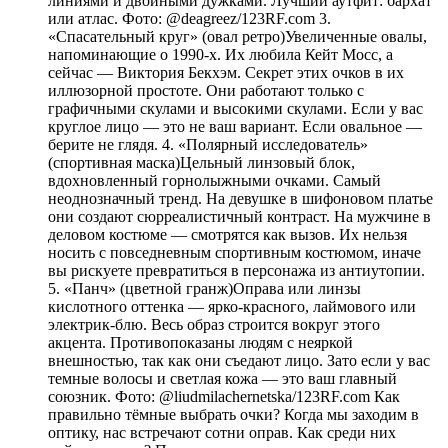
линиями и двойными дужками. Лучший аутфит: бархат
или атлас. Фото: @deagreez/123RF.com 3.
«Спасательный круг» (овал ретро)Увеличенные овалы,
напоминающие о 1990-х. Их любила Кейт Мосс, а
сейчас — Виктория Бекхэм. Секрет этих очков в их
иллюзорной простоте. Они работают только с
графичными скулами и высокими скулами. Если у вас
круглое лицо — это не ваш вариант. Если овальное —
берите не глядя. 4. «Полярный исследователь»
(спортивная маска)Цельный линзовый блок,
вдохновленный горнолыжными очками. Самый
неоднозначный тренд. На девушке в шифоновом платье
они создают сюрреалистичный контраст. На мужчине в
деловом костюме — смотрятся как вызов. Их нельзя
носить с повседневным спортивным костюмом, иначе
вы рискуете превратиться в персонажа из антиутопии.
5. «Панч» (цветной гранж)Оправа или линзы
кислотного оттенка — ярко-красного, лаймового или
электрик-блю. Весь образ строится вокруг этого
акцента. Противопоказаны людям с неяркой
внешностью, так как они съедают лицо. Зато если у вас
темные волосы и светлая кожа — это ваш главный
союзник. Фото: @liudmilachernetska/123RF.com Как
правильно тёмные выбрать очки? Когда мы заходим в
оптику, нас встречают сотни оправ. Как среди них