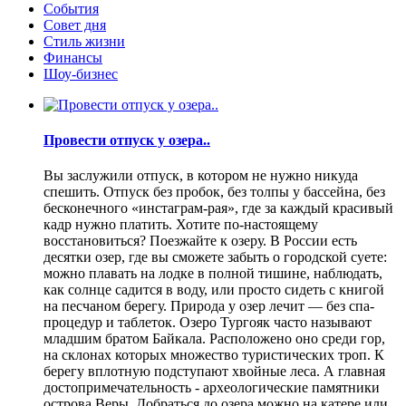
События
Совет дня
Стиль жизни
Финансы
Шоу-бизнес
Провести отпуск у озера..
Вы заслужили отпуск, в котором не нужно никуда
спешить. Отпуск без пробок, без толпы у бассейна, без
бесконечного «инстаграм-рая», где за каждый красивый
кадр нужно платить. Хотите по-настоящему
восстановиться? Поезжайте к озеру. В России есть
десятки озер, где вы сможете забыть о городской суете:
можно плавать на лодке в полной тишине, наблюдать,
как солнце садится в воду, или просто сидеть с книгой
на песчаном берегу. Природа у озер лечит — без спа-
процедур и таблеток. Озеро Тургояк часто называют
младшим братом Байкала. Расположено оно среди гор,
на склонах которых множество туристических троп. К
берегу вплотную подступают хвойные леса. А главная
достопримечательность - археологические памятники
острова Веры. Добраться до озера можно на катере или