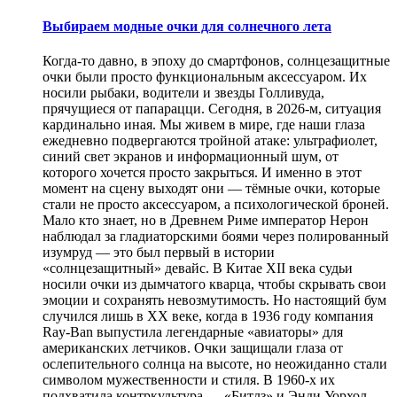
Выбираем модные очки для солнечного лета
Когда-то давно, в эпоху до смартфонов, солнцезащитные
очки были просто функциональным аксессуаром. Их
носили рыбаки, водители и звезды Голливуда,
прячущиеся от папарацци. Сегодня, в 2026-м, ситуация
кардинально иная. Мы живем в мире, где наши глаза
ежедневно подвергаются тройной атаке: ультрафиолет,
синий свет экранов и информационный шум, от
которого хочется просто закрыться. И именно в этот
момент на сцену выходят они — тёмные очки, которые
стали не просто аксессуаром, а психологической броней.
Мало кто знает, но в Древнем Риме император Нерон
наблюдал за гладиаторскими боями через полированный
изумруд — это был первый в истории
«солнцезащитный» девайс. В Китае XII века судьи
носили очки из дымчатого кварца, чтобы скрывать свои
эмоции и сохранять невозмутимость. Но настоящий бум
случился лишь в XX веке, когда в 1936 году компания
Ray-Ban выпустила легендарные «авиаторы» для
американских летчиков. Очки защищали глаза от
ослепительного солнца на высоте, но неожиданно стали
символом мужественности и стиля. В 1960-х их
подхватила контркультура — «Битлз» и Энди Уорхол