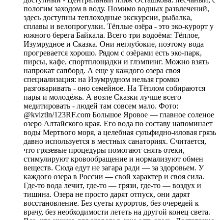
пологим заходом в воду. Помимо водных развлечений,
здесь доступны теплоходные экскурсии, рыбалка,
сплавы и велопрогулки. Тёплые озёра - это эко-курорт у
южного берега Байкала. Всего три водоёма: Тёплое,
Изумрудное и Сказка. Они неглубокие, поэтому вода
прогревается хорошо. Рядом с озёрами есть эко-парк,
пирсы, кафе, спортплощадки и глэмпинг. Можно взять
напрокат сапборд. А еще у каждого озера своя
специализация: на Изумрудном нельзя громко
разговаривать - оно семейное. На Тёплом собираются
пары и молодёжь. А возле Сказки лучше всего
медитировать - людей там совсем мало. Фото:
@kviztln/123RF.com Большое Яровое — главное соленое
озеро Алтайского края. Его вода по составу напоминает
воды Мертвого моря, а целебная сульфидно-иловая грязь
давно используется в местных санаториях. Считается,
что грязевые процедуры помогают снять отеки,
стимулируют кровообращение и нормализуют обмен
веществ. Сюда едут не загара ради — за здоровьем. У
каждого озера в России — свой характер и своя сила.
Где-то вода лечит, где-то — грязи, где-то — воздух и
тишина. Озера не просто дарят отпуск, они дарят
восстановление. Без суеты курортов, без очередей к
врачу, без необходимости лететь на другой конец света.