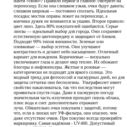
найти «свою»? Правило первое и главное: смотрите на
переносицу. Если она слишком узкая, очки будут давить;
слишком широкая — постоянно сползать. Идеальная
посадка: мостик оправы лежит на переносице, а
кончики дужек не впиваются за ушами. Второе правило:
цвет линз. Здесь 80% покупателей ошибаются. Серые
линзы — идеальный выбор для города. Они сохраняют
естественную цветопередачу и защищают от бликов.
Подходят 99% типов внешности. Зеленые или
оливковые — выбор эстетов. Они улучшают
контрастность и делают небо насыщеннее. Отличный
вариант для вождения. Коричневые — визуально
увеличивают глаза и делают мир теплее. Их обожают
блогеры и инфлюенсеры. Желтые и розовые —
категорически не подходят для яркого солнца. Это
модный тренд для фотосессий и пасмурных дней, но для
защиты сетчатки они бесполезны. Ультрафиолет имеет
свойство накапливаться, так что последствия могут
проявиться спустя годы. Даже в пасмурную погоду
значительная часть излучения проходит сквозь облака,
плюс вода и снег дополнительно отражают
лучи. Обязательно очки покупаем с защитой, потому
что, если в линзах нет УФ-фильтра, они опаснее, чем
даже отсутствие очков. При покупке всегда проверяйте
маркировку. Самая надёжная - UV400. Допустимый