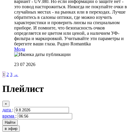
вариант - UV380. Но если информации о защите нет -
это повод насторожиться. Никогда не покупайте очки в
случайных местах - на рынках или в переходах. Лучше
обратитесь в салоны оптики, где можно изучить
характеристики и проверить линзы на специальном
приборе. И помните, что безопасность очков
определяется не цветом или ценой, а наличием УФ-
фильтра и маркировкой. Учитывайте эти параметры и
берегите ваши глаза.
Радио Romantika
Мода
23 07 2026
1
2
3
→
Плейлист
×
дата
:
время
:
в эфир