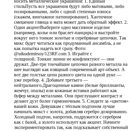
носить металлические украшения: 1. Единый
стильПусть все украшения будут либо матовыми, либо
полированными, либо с одной степенью износа
(скажем, винтажное патинирование). Хаотичное
смешение глянца и мата может дать обратный эффект. 2.
Один акцентВыберите одно массивное изделие
(например, колье или браслет-панцирь) и выстройте
вокруг него тонкие золотые и серебряные цепочки. Так
микс будет читаться как продуманный ансамбль, а не
как попытка надеть всё сразу. Фото:
@utkudemirsoy/123RF.com 3. Играйте с
толщиной. Тонкие линии не конфликтуют — они
дружат. Две-три тончайшие цепочки разного металла на
шее выглядят как изящный современный арт-объект. А
вот две толстые цепи разного цвета на одной руке —
уже перебор. 4. Добавьте третьего —
нейтрального.Драгоценные камни (белые бриллианты,
жемчуг, опалы) или кожаные вставки работают как
буфер между металлами. Они приглушают контраст и
делают дуэт более гармоничным. 5. Следите за «цветом»
вашей кожи. Девушкам с тёплым подтоном лучше
начинать микст с золота, добавляя серебро дозированно.
Холодный подтон, напротив, подружится с серебром
как с базой, а золото использует как акцент. Начните
экспериментировать так, как подсказывает собственный