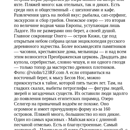
яхте. Пляжей много: как отельных, так и диких. Есть
среди них и общественный - с шезлонгами и кафе.
Развлечения здесь на любой вкус: рыбалка, сап-серфинг,
экскурсии и сбор грибов. Онежское озеро — это вторая
по величине водная чаша Европы, уступающая лишь
Ладоге. Но не размерами оно берет, а своей душой.
Главное сокровище Онего — остров Кижи, где под
открытым небом собрана целая энциклопедия русского
деревянного зодчества. Более восьмидесяти памятников
— часовни, крестьянские дома, мельницы — и над всем
этим возносится Преображенская церковь. Двадцать два
купола, серебристые, словно чешуя, и ни одного гвоздя
— только топор да мастерство древних плотников.
Фото: @violin/123RF.com А если отправиться на
восточный берег, к мысу Бесов Нос, можно
прикоснуться к тайне, которой пять тысяч лет. Там, на
гладких скалах, выбиты петроглифы — фигуры людей,
зверей и загадочных существ. Их оставили люди задолго
до появления первых египетских пирамид. Озеро
Селигер на привычный водоём не похоже. Оно
огромное и имеет причудливую форму из-за 160
островов. Пляжей много, большинство из них дикие.
Один из самых красивых - Майская коса с длинной
песчаной отмелью. Есть и благоустроенные. Самый
доступный - Центральный пляж Осташкова: песчаный, с