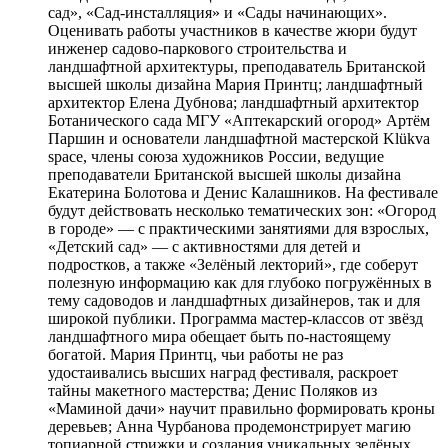
сад», «Сад-инсталляция» и «Сады начинающих».
Оценивать работы участников в качестве жюри будут
инженер садово-паркового строительства и
ландшафтной архитектуры, преподаватель Британской
высшей школы дизайна Мария Принтц; ландшафтный
архитектор Елена Дубнова; ландшафтный архитектор
Ботанического сада МГУ «Аптекарский огород» Артём
Паршин и основатели ландшафтной мастерской Klükva
space, члены союза художников России, ведущие
преподаватели Британской высшей школы дизайна
Екатерина Болотова и Денис Калашников. На фестивале
будут действовать несколько тематических зон: «Огород
в городе» — с практическими занятиями для взрослых,
«Детский сад» — с активностями для детей и
подростков, а также «Зелёный лекторий», где соберут
полезную информацию как для глубоко погружённых в
тему садоводов и ландшафтных дизайнеров, так и для
широкой публики. Программа мастер-классов от звёзд
ландшафтного мира обещает быть по-настоящему
богатой. Мария Принтц, чьи работы не раз
удостаивались высших наград фестиваля, раскроет
тайны макетного мастерства; Денис Поляков из
«Маминой дачи» научит правильно формировать кроны
деревьев; Анна Чурбанова продемонстрирует магию
топиарной стрижки и создания уникальных зелёных