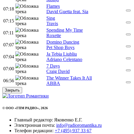
Flames
07:18
David Guetta feat. Sia
Sing
07:15
Travis
Spending My Time
07:11
Roxette
Domino Dancing
07:07
Pet Shop Boys
Ja Tebia Liubliu
07:04
Adriano Celentano
7 Days
07:00
Craig David
The Winner Takes It All
06:56
ABBA
Закрыть
© ООО «ГПМ РАДИО», 2026
Главный редактор: Яковенко Е.Г.
Электронная почта:
info@radioromantika.ru
Телефон редакции:
+7 (495) 937 33 67