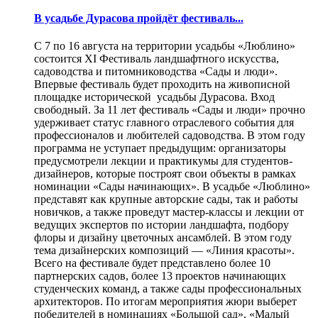
В усадьбе Дурасова пройдёт фестиваль...
С 7 по 16 августа на территории усадьбы «Люблино»
состоится XI Фестиваль ландшафтного искусства,
садоводства и питомниководства «Сады и люди».
Впервые фестиваль будет проходить на живописной
площадке исторической усадьбы Дурасова. Вход
свободный. За 11 лет фестиваль «Сады и люди» прочно
удерживает статус главного отраслевого события для
профессионалов и любителей садоводства. В этом году
программа не уступает предыдущим: организаторы
предусмотрели лекции и практикумы для студентов-
дизайнеров, которые построят свои объекты в рамках
номинации «Сады начинающих». В усадьбе «Люблино»
представят как крупные авторские сады, так и работы
новичков, а также проведут мастер-классы и лекции от
ведущих экспертов по истории ландшафта, подбору
флоры и дизайну цветочных ансамблей. В этом году
тема дизайнерских композиций — «Линия красоты».
Всего на фестивале будет представлено более 10
партнерских садов, более 13 проектов начинающих
студенческих команд, а также сады профессиональных
архитекторов. По итогам мероприятия жюри выберет
победителей в номинациях «Большой сад», «Малый