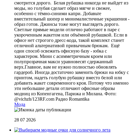
смотрится дорого. Белая рубашка никогда не выйдет из
моды, но голубая сделает образ мягче и свежее,
особенно с тёмно-синими капри. Добавьте
вместительный шопер и минималистичные украшения -
образ готов. Джинсы тоже могут выглядеть дорого.
Светлые прямые модели отлично работают в паре с
укороченным жакетом или объёмной рубашкой. Если в
офисе нет строгого дресс-кода, такой комплект станет
отличной альтернативой привычным брюкам. Ещё
один способ освежить офисную базу - юбка с
характером. Мини с асимметричным кроем или
полупрозрачная макси уравновесят сдержанный
верх.Главное, вам не нужно полностью обновлять
гардероб. Иногда достаточно заменить брюки на юбку с
принтом, надеть голубую рубашку вместо белой или
добавить жакет современного кроя. Потому что именно
эти небольшие детали отличают офисные образы
модниц из Копенгагена, Парижа и Милана. Фото:
@vichzh/123RF.com
Радио Romantika
Мода
28 07 2026