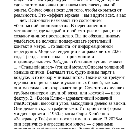
сделали темные очки признаком интеллектуальной
элиты. Сейчас очки носят для того, чтобы скрыться от
реальности. Это «эффект зеркала»: вы видите всех, а вас
— нет. Психологи называют это состоянием
«безопасной анонимности». В переполненном
мегаполисе, где каждый второй смотрит в экран, очки
создают личное пространство. Вы не обязаны никому
улыбаться, не должны поддерживать зрительный
контакт в метро. Это защита от информационной
перегрузки. Модные тенденции в оправах летом 2026
года Тренды этого года — про эмоции и
индивидуальность. Забудьте о безликих «универсалах».
1. «Стальной ангел» (тонкий металл)Оправы толщиной
меньше спички. Выглядят так, будто линзы парят в
воздухе. Это выбор минималистов. Такие очки требуют
идеального цвета кожи и ухоженных бровей, так как
они максимально открывают лицо. Сочетать их лучше с
грубым свитером крупной вязки или косухой — игра
фактур. 2. «Вдова Клико» (драматичный кошачий
глаз)Острый, высокий угол, выходящий далеко за виски.
Они делают скулы графичными. История этой формы
уходит корнями в 1950-е, когда Одри Хепберн в
«Завтраке у Тиффани» носила именно такие. В 2026-м
они вернулись в агрессивном ключе — с рваными