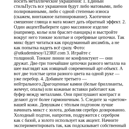
носить металлические украшения: 1. Единый
стильПусть все украшения будут либо матовыми, либо
полированными, либо с одной степенью износа
(скажем, винтажное патинирование). Хаотичное
смешение глянца и мата может дать обратный эффект. 2.
Один акцентВыберите одно массивное изделие
(например, колье или браслет-панцирь) и выстройте
вокруг него тонкие золотые и серебряные цепочки. Так
микс будет читаться как продуманный ансамбль, а не
как попытка надеть всё сразу. Фото:
@utkudemirsoy/123RF.com 3. Играйте с
толщиной. Тонкие линии не конфликтуют — они
дружат. Две-три тончайшие цепочки разного металла на
шее выглядят как изящный современный арт-объект. А
вот две толстые цепи разного цвета на одной руке —
уже перебор. 4. Добавьте третьего —
нейтрального.Драгоценные камни (белые бриллианты,
жемчуг, опалы) или кожаные вставки работают как
буфер между металлами. Они приглушают контраст и
делают дуэт более гармоничным. 5. Следите за «цветом»
вашей кожи. Девушкам с тёплым подтоном лучше
начинать микст с золота, добавляя серебро дозированно.
Холодный подтон, напротив, подружится с серебром
как с базой, а золото использует как акцент. Начните
экспериментировать так, как подсказывает собственный