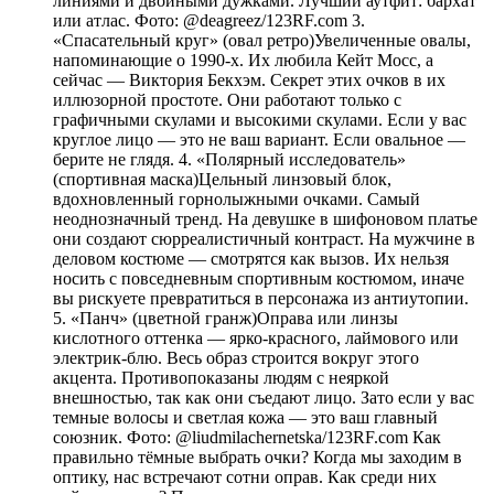
линиями и двойными дужками. Лучший аутфит: бархат
или атлас. Фото: @deagreez/123RF.com 3.
«Спасательный круг» (овал ретро)Увеличенные овалы,
напоминающие о 1990-х. Их любила Кейт Мосс, а
сейчас — Виктория Бекхэм. Секрет этих очков в их
иллюзорной простоте. Они работают только с
графичными скулами и высокими скулами. Если у вас
круглое лицо — это не ваш вариант. Если овальное —
берите не глядя. 4. «Полярный исследователь»
(спортивная маска)Цельный линзовый блок,
вдохновленный горнолыжными очками. Самый
неоднозначный тренд. На девушке в шифоновом платье
они создают сюрреалистичный контраст. На мужчине в
деловом костюме — смотрятся как вызов. Их нельзя
носить с повседневным спортивным костюмом, иначе
вы рискуете превратиться в персонажа из антиутопии.
5. «Панч» (цветной гранж)Оправа или линзы
кислотного оттенка — ярко-красного, лаймового или
электрик-блю. Весь образ строится вокруг этого
акцента. Противопоказаны людям с неяркой
внешностью, так как они съедают лицо. Зато если у вас
темные волосы и светлая кожа — это ваш главный
союзник. Фото: @liudmilachernetska/123RF.com Как
правильно тёмные выбрать очки? Когда мы заходим в
оптику, нас встречают сотни оправ. Как среди них