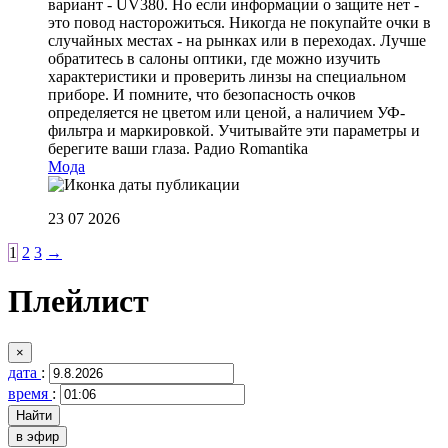
вариант - UV380. Но если информации о защите нет -
это повод насторожиться. Никогда не покупайте очки в
случайных местах - на рынках или в переходах. Лучше
обратитесь в салоны оптики, где можно изучить
характеристики и проверить линзы на специальном
приборе. И помните, что безопасность очков
определяется не цветом или ценой, а наличием УФ-
фильтра и маркировкой. Учитывайте эти параметры и
берегите ваши глаза.
Радио Romantika
Мода
23 07 2026
1
2
3
→
Плейлист
×
дата
:
время
:
в эфир