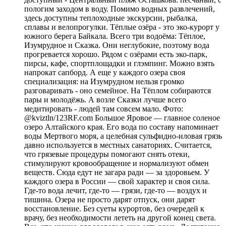
пологим заходом в воду. Помимо водных развлечений,
здесь доступны теплоходные экскурсии, рыбалка,
сплавы и велопрогулки. Тёплые озёра - это эко-курорт у
южного берега Байкала. Всего три водоёма: Тёплое,
Изумрудное и Сказка. Они неглубокие, поэтому вода
прогревается хорошо. Рядом с озёрами есть эко-парк,
пирсы, кафе, спортплощадки и глэмпинг. Можно взять
напрокат сапборд. А еще у каждого озера своя
специализация: на Изумрудном нельзя громко
разговаривать - оно семейное. На Тёплом собираются
пары и молодёжь. А возле Сказки лучше всего
медитировать - людей там совсем мало. Фото:
@kviztln/123RF.com Большое Яровое — главное соленое
озеро Алтайского края. Его вода по составу напоминает
воды Мертвого моря, а целебная сульфидно-иловая грязь
давно используется в местных санаториях. Считается,
что грязевые процедуры помогают снять отеки,
стимулируют кровообращение и нормализуют обмен
веществ. Сюда едут не загара ради — за здоровьем. У
каждого озера в России — свой характер и своя сила.
Где-то вода лечит, где-то — грязи, где-то — воздух и
тишина. Озера не просто дарят отпуск, они дарят
восстановление. Без суеты курортов, без очередей к
врачу, без необходимости лететь на другой конец света.