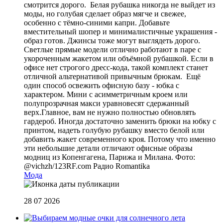
смотрится дорого. Белая рубашка никогда не выйдет из
моды, но голубая сделает образ мягче и свежее,
особенно с тёмно-синими капри. Добавьте
вместительный шопер и минималистичные украшения -
образ готов. Джинсы тоже могут выглядеть дорого.
Светлые прямые модели отлично работают в паре с
укороченным жакетом или объёмной рубашкой. Если в
офисе нет строгого дресс-кода, такой комплект станет
отличной альтернативой привычным брюкам. Ещё
один способ освежить офисную базу - юбка с
характером. Мини с асимметричным кроем или
полупрозрачная макси уравновесят сдержанный
верх.Главное, вам не нужно полностью обновлять
гардероб. Иногда достаточно заменить брюки на юбку с
принтом, надеть голубую рубашку вместо белой или
добавить жакет современного кроя. Потому что именно
эти небольшие детали отличают офисные образы
модниц из Копенгагена, Парижа и Милана. Фото:
@vichzh/123RF.com
Радио Romantika
Мода
28 07 2026