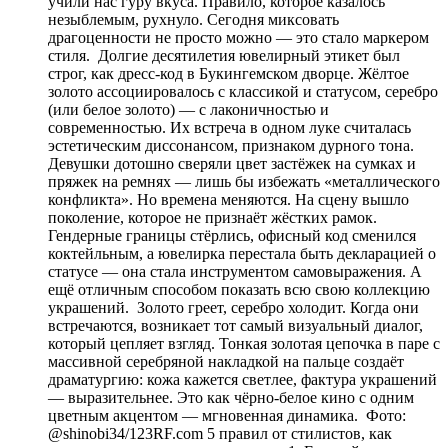
учили нас гуру вкуса. Правило, которое казалось
незыблемым, рухнуло. Сегодня миксовать
драгоценности не просто можно — это стало маркером
стиля. Долгие десятилетия ювелирный этикет был
строг, как дресс-код в Букингемском дворце. Жёлтое
золото ассоциировалось с классикой и статусом, серебро
(или белое золото) — с лаконичностью и
современностью. Их встреча в одном луке считалась
эстетическим диссонансом, признаком дурного тона.
Девушки дотошно сверяли цвет застёжек на сумках и
пряжек на ремнях — лишь бы избежать «металлического
конфликта». Но времена меняются. На сцену вышло
поколение, которое не признаёт жёстких рамок.
Гендерные границы стёрлись, офисный код сменился
коктейльным, а ювелирка перестала быть декларацией о
статусе — она стала инструментом самовыражения. А
ещё отличным способом показать всю свою коллекцию
украшений. Золото греет, серебро холодит. Когда они
встречаются, возникает тот самый визуальный диалог,
который цепляет взгляд. Тонкая золотая цепочка в паре с
массивной серебряной накладкой на пальце создаёт
драматургию: кожа кажется светлее, фактура украшений
— выразительнее. Это как чёрно-белое кино с одним
цветным акцентом — мгновенная динамика. Фото:
@shinobi34/123RF.com 5 правил от стилистов, как