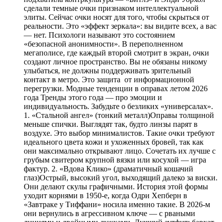
сделали темные очки признаком интеллектуальной
элиты. Сейчас очки носят для того, чтобы скрыться от
реальности. Это «эффект зеркала»: вы видите всех, а вас
— нет. Психологи называют это состоянием
«безопасной анонимности». В переполненном
мегаполисе, где каждый второй смотрит в экран, очки
создают личное пространство. Вы не обязаны никому
улыбаться, не должны поддерживать зрительный
контакт в метро. Это защита от информационной
перегрузки. Модные тенденции в оправах летом 2026
года Тренды этого года — про эмоции и
индивидуальность. Забудьте о безликих «универсалах».
1. «Стальной ангел» (тонкий металл)Оправы толщиной
меньше спички. Выглядят так, будто линзы парят в
воздухе. Это выбор минималистов. Такие очки требуют
идеального цвета кожи и ухоженных бровей, так как
они максимально открывают лицо. Сочетать их лучше с
грубым свитером крупной вязки или косухой — игра
фактур. 2. «Вдова Клико» (драматичный кошачий
глаз)Острый, высокий угол, выходящий далеко за виски.
Они делают скулы графичными. История этой формы
уходит корнями в 1950-е, когда Одри Хепберн в
«Завтраке у Тиффани» носила именно такие. В 2026-м
они вернулись в агрессивном ключе — с рваными