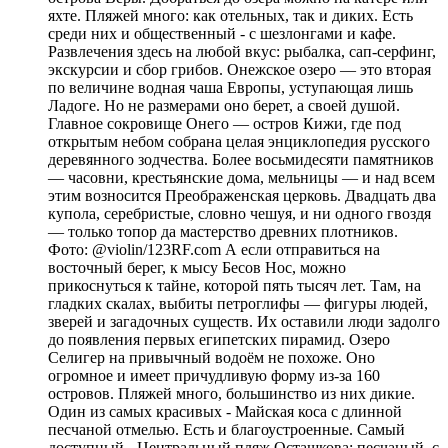
яхте. Пляжей много: как отельных, так и диких. Есть
среди них и общественный - с шезлонгами и кафе.
Развлечения здесь на любой вкус: рыбалка, сап-серфинг,
экскурсии и сбор грибов. Онежское озеро — это вторая
по величине водная чаша Европы, уступающая лишь
Ладоге. Но не размерами оно берет, а своей душой.
Главное сокровище Онего — остров Кижи, где под
открытым небом собрана целая энциклопедия русского
деревянного зодчества. Более восьмидесяти памятников
— часовни, крестьянские дома, мельницы — и над всем
этим возносится Преображенская церковь. Двадцать два
купола, серебристые, словно чешуя, и ни одного гвоздя
— только топор да мастерство древних плотников.
Фото: @violin/123RF.com А если отправиться на
восточный берег, к мысу Бесов Нос, можно
прикоснуться к тайне, которой пять тысяч лет. Там, на
гладких скалах, выбиты петроглифы — фигуры людей,
зверей и загадочных существ. Их оставили люди задолго
до появления первых египетских пирамид. Озеро
Селигер на привычный водоём не похоже. Оно
огромное и имеет причудливую форму из-за 160
островов. Пляжей много, большинство из них дикие.
Один из самых красивых - Майская коса с длинной
песчаной отмелью. Есть и благоустроенные. Самый
доступный - Центральный пляж Осташкова: песчаный, с