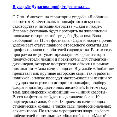
В усадьбе Дурасова пройдёт фестиваль...
С 7 по 16 августа на территории усадьбы «Люблино»
состоится XI Фестиваль ландшафтного искусства,
садоводства и питомниководства «Сады и люди».
Впервые фестиваль будет проходить на живописной
площадке исторической усадьбы Дурасова. Вход
свободный. За 11 лет фестиваль «Сады и люди» прочно
удерживает статус главного отраслевого события для
профессионалов и любителей садоводства. В этом году
программа не уступает предыдущим: организаторы
предусмотрели лекции и практикумы для студентов-
дизайнеров, которые построят свои объекты в рамках
номинации «Сады начинающих». В усадьбе «Люблино»
представят как крупные авторские сады, так и работы
новичков, а также проведут мастер-классы и лекции от
ведущих экспертов по истории ландшафта, подбору
флоры и дизайну цветочных ансамблей. В этом году
тема дизайнерских композиций — «Линия красоты».
Всего на фестивале будет представлено более 10
партнерских садов, более 13 проектов начинающих
студенческих команд, а также сады профессиональных
архитекторов. По итогам мероприятия жюри выберет
победителей в номинациях «Большой сад», «Малый