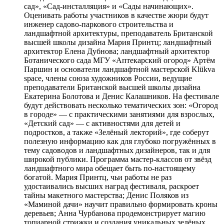
сад», «Сад-инсталляция» и «Сады начинающих».
Оценивать работы участников в качестве жюри будут
инженер садово-паркового строительства и
ландшафтной архитектуры, преподаватель Британской
высшей школы дизайна Мария Принтц; ландшафтный
архитектор Елена Дубнова; ландшафтный архитектор
Ботанического сада МГУ «Аптекарский огород» Артём
Паршин и основатели ландшафтной мастерской Klükva
space, члены союза художников России, ведущие
преподаватели Британской высшей школы дизайна
Екатерина Болотова и Денис Калашников. На фестивале
будут действовать несколько тематических зон: «Огород
в городе» — с практическими занятиями для взрослых,
«Детский сад» — с активностями для детей и
подростков, а также «Зелёный лекторий», где соберут
полезную информацию как для глубоко погружённых в
тему садоводов и ландшафтных дизайнеров, так и для
широкой публики. Программа мастер-классов от звёзд
ландшафтного мира обещает быть по-настоящему
богатой. Мария Принтц, чьи работы не раз
удостаивались высших наград фестиваля, раскроет
тайны макетного мастерства; Денис Поляков из
«Маминой дачи» научит правильно формировать кроны
деревьев; Анна Чурбанова продемонстрирует магию
топиарной стрижки и создания уникальных зелёных