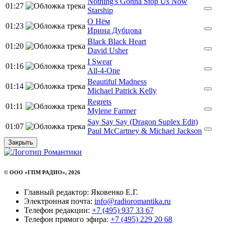
Nothing's Gonna Stop Us Now
01:27
Starship
О Нём
01:23
Ирина Дубцова
Black Black Heart
01:20
David Usher
I Swear
01:16
All-4-One
Beautiful Madness
01:14
Michael Patrick Kelly
Regrets
01:11
Mylene Farmer
Say Say Say (Dragon Suplex Edit)
01:07
Paul McCartney & Michael Jackson
Закрыть
© ООО «ГПМ РАДИО», 2026
Главный редактор: Яковенко Е.Г.
Электронная почта:
info@radioromantika.ru
Телефон редакции:
+7 (495) 937 33 67
Телефон прямого эфира:
+7 (495) 229 20 68