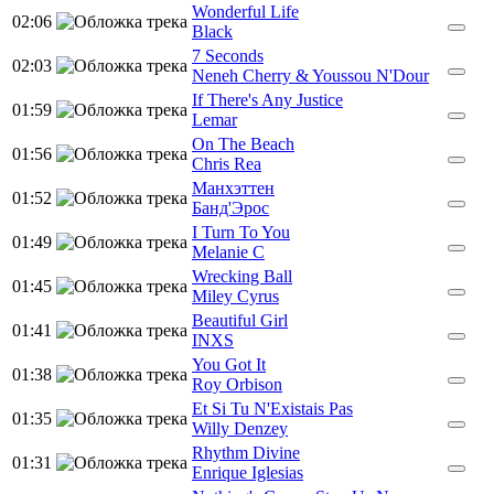
Wonderful Life
02:06
Black
7 Seconds
02:03
Neneh Cherry & Youssou N'Dour
If There's Any Justice
01:59
Lemar
On The Beach
01:56
Chris Rea
Манхэттен
01:52
Банд'Эрос
I Turn To You
01:49
Melanie C
Wrecking Ball
01:45
Miley Cyrus
Beautiful Girl
01:41
INXS
You Got It
01:38
Roy Orbison
Et Si Tu N'Existais Pas
01:35
Willy Denzey
Rhythm Divine
01:31
Enrique Iglesias