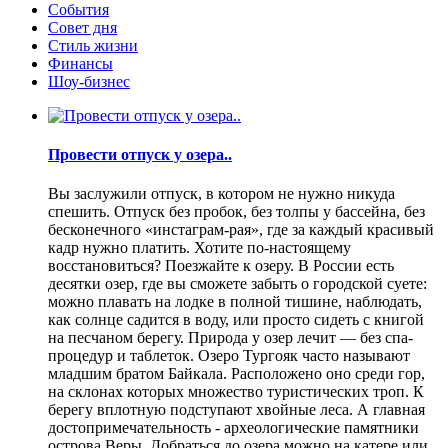
События
Совет дня
Стиль жизни
Финансы
Шоу-бизнес
Провести отпуск у озера..
Вы заслужили отпуск, в котором не нужно никуда
спешить. Отпуск без пробок, без толпы у бассейна, без
бесконечного «инстаграм-рая», где за каждый красивый
кадр нужно платить. Хотите по-настоящему
восстановиться? Поезжайте к озеру. В России есть
десятки озер, где вы сможете забыть о городской суете:
можно плавать на лодке в полной тишине, наблюдать,
как солнце садится в воду, или просто сидеть с книгой
на песчаном берегу. Природа у озер лечит — без спа-
процедур и таблеток. Озеро Тургояк часто называют
младшим братом Байкала. Расположено оно среди гор,
на склонах которых множество туристических троп. К
берегу вплотную подступают хвойные леса. А главная
достопримечательность - археологические памятники
острова Веры. Добраться до озера можно на катере или