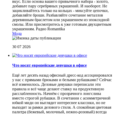
вкус. Если основа вашего привычного набора - золото,
добавьте пару серебряных украшений. И наоборот. Не
зацикливайтесь только на кольцах - миксуйте цепочки,
добавляйте броши. Разбавляйте сочетание металлов
деревянным браслетом или украшением из эпоксидной
смолы. Или присмотритесь к уже готовым двухцветным
украшениям.
Радио Romantika
Мода
30 07 2026
Что носят европейские девушки в офисе
Ещё лет десять назад офисный дресс-код ассоциировался
у нас с прямыми брюками и белыми рубашками? Сейчас
всё изменилось. Деловые девушки переписали эти
правила и всё чаще делают ставку на продуктивную
расслабленность. Начнём с прозрачного лонгслива
вместо строгой рубашки. В сочетании с асимметричной
юбкой миди он выглядит интереснее классики, но не
выходит за рамки делового стиля. А спокойная цветовая
палитра (бежевый, молочный, нежно-розовый) всегда