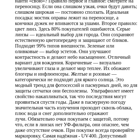
найти «свою»? Правило первое и главное: смотрите на
переносицу. Если она слишком узкая, очки будут давить;
слишком широкая — постоянно сползать. Идеальная
посадка: мостик оправы лежит на переносице, а
кончики дужек не впиваются за ушами. Второе правило:
цвет линз. Здесь 80% покупателей ошибаются. Серые
линзы — идеальный выбор для города. Они сохраняют
естественную цветопередачу и защищают от бликов.
Подходят 99% типов внешности. Зеленые или
оливковые — выбор эстетов. Они улучшают
контрастность и делают небо насыщеннее. Отличный
вариант для вождения. Коричневые — визуально
увеличивают глаза и делают мир теплее. Их обожают
блогеры и инфлюенсеры. Желтые и розовые —
категорически не подходят для яркого солнца. Это
модный тренд для фотосессий и пасмурных дней, но для
защиты сетчатки они бесполезны. Ультрафиолет имеет
свойство накапливаться, так что последствия могут
проявиться спустя годы. Даже в пасмурную погоду
значительная часть излучения проходит сквозь облака,
плюс вода и снег дополнительно отражают
лучи. Обязательно очки покупаем с защитой, потому
что, если в линзах нет УФ-фильтра, они опаснее, чем
даже отсутствие очков. При покупке всегда проверяйте
маркировку. Самая надёжная - UV400. Допустимый