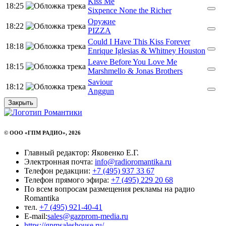
Kiss Me
18:25
Sixpence None the Richer
Оружие
18:22
PIZZA
Could I Have This Kiss Forever
18:18
Enrique Iglesias & Whitney Houston
Leave Before You Love Me
18:15
Marshmello & Jonas Brothers
Saviour
18:12
Anggun
Закрыть
© ООО «ГПМ РАДИО», 2026
Главный редактор: Яковенко Е.Г.
Электронная почта:
info@radioromantika.ru
Телефон редакции:
+7 (495) 937 33 67
Телефон прямого эфира:
+7 (495) 229 20 68
По всем вопросам размещения рекламы на радио
Romantika
тел.
+7 (495) 921-40-41
E-mail:
sales@gazprom-media.ru
https://gpmsaleshouse.ru/