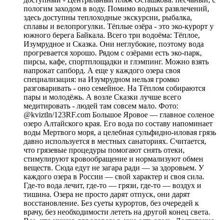
пологим заходом в воду. Помимо водных развлечений,
здесь доступны теплоходные экскурсии, рыбалка,
сплавы и велопрогулки. Тёплые озёра - это эко-курорт у
южного берега Байкала. Всего три водоёма: Тёплое,
Изумрудное и Сказка. Они неглубокие, поэтому вода
прогревается хорошо. Рядом с озёрами есть эко-парк,
пирсы, кафе, спортплощадки и глэмпинг. Можно взять
напрокат сапборд. А еще у каждого озера своя
специализация: на Изумрудном нельзя громко
разговаривать - оно семейное. На Тёплом собираются
пары и молодёжь. А возле Сказки лучше всего
медитировать - людей там совсем мало. Фото:
@kviztln/123RF.com Большое Яровое — главное соленое
озеро Алтайского края. Его вода по составу напоминает
воды Мертвого моря, а целебная сульфидно-иловая грязь
давно используется в местных санаториях. Считается,
что грязевые процедуры помогают снять отеки,
стимулируют кровообращение и нормализуют обмен
веществ. Сюда едут не загара ради — за здоровьем. У
каждого озера в России — свой характер и своя сила.
Где-то вода лечит, где-то — грязи, где-то — воздух и
тишина. Озера не просто дарят отпуск, они дарят
восстановление. Без суеты курортов, без очередей к
врачу, без необходимости лететь на другой конец света.