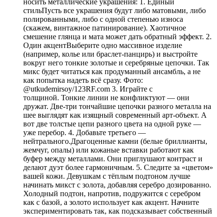
носить металлические украшения: 1. Единый
стильПусть все украшения будут либо матовыми, либо
полированными, либо с одной степенью износа
(скажем, винтажное патинирование). Хаотичное
смешение глянца и мата может дать обратный эффект. 2.
Один акцентВыберите одно массивное изделие
(например, колье или браслет-панцирь) и выстройте
вокруг него тонкие золотые и серебряные цепочки. Так
микс будет читаться как продуманный ансамбль, а не
как попытка надеть всё сразу. Фото:
@utkudemirsoy/123RF.com 3. Играйте с
толщиной. Тонкие линии не конфликтуют — они
дружат. Две-три тончайшие цепочки разного металла на
шее выглядят как изящный современный арт-объект. А
вот две толстые цепи разного цвета на одной руке —
уже перебор. 4. Добавьте третьего —
нейтрального.Драгоценные камни (белые бриллианты,
жемчуг, опалы) или кожаные вставки работают как
буфер между металлами. Они приглушают контраст и
делают дуэт более гармоничным. 5. Следите за «цветом»
вашей кожи. Девушкам с тёплым подтоном лучше
начинать микст с золота, добавляя серебро дозированно.
Холодный подтон, напротив, подружится с серебром
как с базой, а золото использует как акцент. Начните
экспериментировать так, как подсказывает собственный