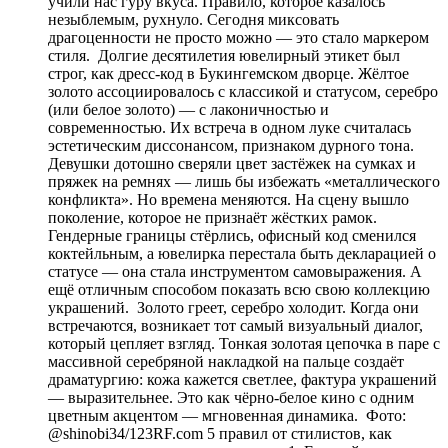
учили нас гуру вкуса. Правило, которое казалось
незыблемым, рухнуло. Сегодня миксовать
драгоценности не просто можно — это стало маркером
стиля. Долгие десятилетия ювелирный этикет был
строг, как дресс-код в Букингемском дворце. Жёлтое
золото ассоциировалось с классикой и статусом, серебро
(или белое золото) — с лаконичностью и
современностью. Их встреча в одном луке считалась
эстетическим диссонансом, признаком дурного тона.
Девушки дотошно сверяли цвет застёжек на сумках и
пряжек на ремнях — лишь бы избежать «металлического
конфликта». Но времена меняются. На сцену вышло
поколение, которое не признаёт жёстких рамок.
Гендерные границы стёрлись, офисный код сменился
коктейльным, а ювелирка перестала быть декларацией о
статусе — она стала инструментом самовыражения. А
ещё отличным способом показать всю свою коллекцию
украшений. Золото греет, серебро холодит. Когда они
встречаются, возникает тот самый визуальный диалог,
который цепляет взгляд. Тонкая золотая цепочка в паре с
массивной серебряной накладкой на пальце создаёт
драматургию: кожа кажется светлее, фактура украшений
— выразительнее. Это как чёрно-белое кино с одним
цветным акцентом — мгновенная динамика. Фото:
@shinobi34/123RF.com 5 правил от стилистов, как