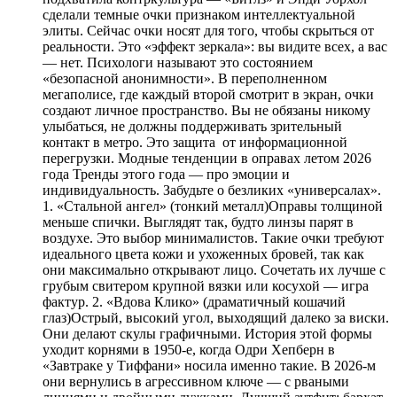
сделали темные очки признаком интеллектуальной
элиты. Сейчас очки носят для того, чтобы скрыться от
реальности. Это «эффект зеркала»: вы видите всех, а вас
— нет. Психологи называют это состоянием
«безопасной анонимности». В переполненном
мегаполисе, где каждый второй смотрит в экран, очки
создают личное пространство. Вы не обязаны никому
улыбаться, не должны поддерживать зрительный
контакт в метро. Это защита от информационной
перегрузки. Модные тенденции в оправах летом 2026
года Тренды этого года — про эмоции и
индивидуальность. Забудьте о безликих «универсалах».
1. «Стальной ангел» (тонкий металл)Оправы толщиной
меньше спички. Выглядят так, будто линзы парят в
воздухе. Это выбор минималистов. Такие очки требуют
идеального цвета кожи и ухоженных бровей, так как
они максимально открывают лицо. Сочетать их лучше с
грубым свитером крупной вязки или косухой — игра
фактур. 2. «Вдова Клико» (драматичный кошачий
глаз)Острый, высокий угол, выходящий далеко за виски.
Они делают скулы графичными. История этой формы
уходит корнями в 1950-е, когда Одри Хепберн в
«Завтраке у Тиффани» носила именно такие. В 2026-м
они вернулись в агрессивном ключе — с рваными