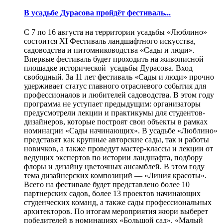
В усадьбе Дурасова пройдёт фестиваль...
С 7 по 16 августа на территории усадьбы «Люблино»
состоится XI Фестиваль ландшафтного искусства,
садоводства и питомниководства «Сады и люди».
Впервые фестиваль будет проходить на живописной
площадке исторической усадьбы Дурасова. Вход
свободный. За 11 лет фестиваль «Сады и люди» прочно
удерживает статус главного отраслевого события для
профессионалов и любителей садоводства. В этом году
программа не уступает предыдущим: организаторы
предусмотрели лекции и практикумы для студентов-
дизайнеров, которые построят свои объекты в рамках
номинации «Сады начинающих». В усадьбе «Люблино»
представят как крупные авторские сады, так и работы
новичков, а также проведут мастер-классы и лекции от
ведущих экспертов по истории ландшафта, подбору
флоры и дизайну цветочных ансамблей. В этом году
тема дизайнерских композиций — «Линия красоты».
Всего на фестивале будет представлено более 10
партнерских садов, более 13 проектов начинающих
студенческих команд, а также сады профессиональных
архитекторов. По итогам мероприятия жюри выберет
победителей в номинациях «Большой сад», «Малый