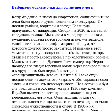
Выбираем модные очки для солнечного лета
Когда-то давно, в эпоху до смартфонов, солнцезащитные
очки были просто функциональным аксессуаром. Их
носили рыбаки, водители и звезды Голливуда,
прячущиеся от папарацци. Сегодня, в 2026-м, ситуация
кардинально иная. Мы живем в мире, где наши глаза
ежедневно подвергаются тройной атаке: ультрафиолет,
синий свет экранов и информационный шум, от
которого хочется просто закрыться. И именно в этот
момент на сцену выходят они — тёмные очки, которые
стали не просто аксессуаром, а психологической броней.
Мало кто знает, но в Древнем Риме император Нерон
наблюдал за гладиаторскими боями через полированный
изумруд — это был первый в истории
«солнцезащитный» девайс. В Китае XII века судьи
носили очки из дымчатого кварца, чтобы скрывать свои
эмоции и сохранять невозмутимость. Но настоящий бум
случился лишь в XX веке, когда в 1936 году компания
Ray-Ban выпустила легендарные «авиаторы» для
американских летчиков. Очки защищали глаза от
ослепительного солнца на высоте, но неожиданно стали
символом мужественности и стиля. В 1960-х их
подхватила контркультура — «Битлз» и Энди Уорхол