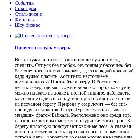
События
Совет дня
Стиль жизни
Финансы
Шоу-бизнес
Провести отпуск у озера..
Вы заслужили отпуск, в котором не нужно никуда
спешить. Отпуск без пробок, без толпы у бассейна, без
бесконечного «инстаграм-рая», где за каждый красивый
кадр нужно платить. Хотите по-настоящему
восстановиться? Поезжайте к озеру. В России есть
десятки озер, где вы сможете забыть о городской суете:
можно плавать на лодке в полной тишине, наблюдать,
как солнце садится в воду, или просто сидеть с книгой
на песчаном берегу. Природа у озер лечит — без спа-
процедур и таблеток. Озеро Тургояк часто называют
младшим братом Байкала. Расположено оно среди гор,
на склонах которых множество туристических троп. К
берегу вплотную подступают хвойные леса. А главная
достопримечательность - археологические памятники
острова Веры. Добраться до озера можно на катере или