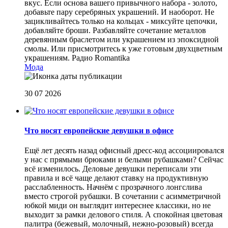
вкус. Если основа вашего привычного набора - золото,
добавьте пару серебряных украшений. И наоборот. Не
зацикливайтесь только на кольцах - миксуйте цепочки,
добавляйте броши. Разбавляйте сочетание металлов
деревянным браслетом или украшением из эпоксидной
смолы. Или присмотритесь к уже готовым двухцветным
украшениям.
Радио Romantika
Мода
30 07 2026
Что носят европейские девушки в офисе
Ещё лет десять назад офисный дресс-код ассоциировался
у нас с прямыми брюками и белыми рубашками? Сейчас
всё изменилось. Деловые девушки переписали эти
правила и всё чаще делают ставку на продуктивную
расслабленность. Начнём с прозрачного лонгслива
вместо строгой рубашки. В сочетании с асимметричной
юбкой миди он выглядит интереснее классики, но не
выходит за рамки делового стиля. А спокойная цветовая
палитра (бежевый, молочный, нежно-розовый) всегда