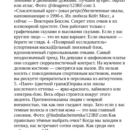
линиями и двойными дужками. Лучший аутфит: бархат
или атлас. Фото: @deagreez/123RF.com 3.
«Спасательный круг» (овал ретро)Увеличенные овалы,
напоминающие о 1990-х. Их любила Кейт Мосс, а
сейчас — Виктория Бекхэм. Секрет этих очков в их
иллюзорной простоте. Они работают только с
графичными скулами и высокими скулами. Если у вас
круглое лицо — это не ваш вариант. Если овальное —
берите не глядя. 4. «Полярный исследователь»
(спортивная маска)Цельный линзовый блок,
вдохновленный горнолыжными очками. Самый
неоднозначный тренд. На девушке в шифоновом платье
они создают сюрреалистичный контраст. На мужчине в
деловом костюме — смотрятся как вызов. Их нельзя
носить с повседневным спортивным костюмом, иначе
вы рискуете превратиться в персонажа из антиутопии.
5. «Панч» (цветной гранж)Оправа или линзы
кислотного оттенка — ярко-красного, лаймового или
электрик-блю. Весь образ строится вокруг этого
акцента. Противопоказаны людям с неяркой
внешностью, так как они съедают лицо. Зато если у вас
темные волосы и светлая кожа — это ваш главный
союзник. Фото: @liudmilachernetska/123RF.com Как
правильно тёмные выбрать очки? Когда мы заходим в
оптику, нас встречают сотни оправ. Как среди них