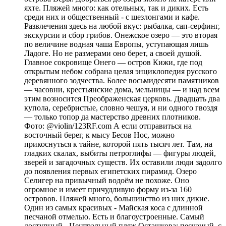
яхте. Пляжей много: как отельных, так и диких. Есть
среди них и общественный - с шезлонгами и кафе.
Развлечения здесь на любой вкус: рыбалка, сап-серфинг,
экскурсии и сбор грибов. Онежское озеро — это вторая
по величине водная чаша Европы, уступающая лишь
Ладоге. Но не размерами оно берет, а своей душой.
Главное сокровище Онего — остров Кижи, где под
открытым небом собрана целая энциклопедия русского
деревянного зодчества. Более восьмидесяти памятников
— часовни, крестьянские дома, мельницы — и над всем
этим возносится Преображенская церковь. Двадцать два
купола, серебристые, словно чешуя, и ни одного гвоздя
— только топор да мастерство древних плотников.
Фото: @violin/123RF.com А если отправиться на
восточный берег, к мысу Бесов Нос, можно
прикоснуться к тайне, которой пять тысяч лет. Там, на
гладких скалах, выбиты петроглифы — фигуры людей,
зверей и загадочных существ. Их оставили люди задолго
до появления первых египетских пирамид. Озеро
Селигер на привычный водоём не похоже. Оно
огромное и имеет причудливую форму из-за 160
островов. Пляжей много, большинство из них дикие.
Один из самых красивых - Майская коса с длинной
песчаной отмелью. Есть и благоустроенные. Самый
доступный - Центральный пляж Осташкова: песчаный, с