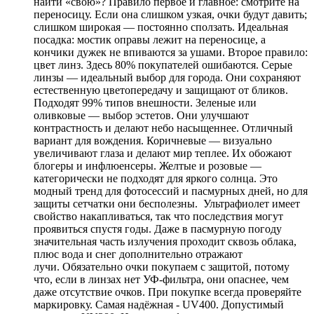
найти «свою»? Правило первое и главное: смотрите на
переносицу. Если она слишком узкая, очки будут давить;
слишком широкая — постоянно сползать. Идеальная
посадка: мостик оправы лежит на переносице, а
кончики дужек не впиваются за ушами. Второе правило:
цвет линз. Здесь 80% покупателей ошибаются. Серые
линзы — идеальный выбор для города. Они сохраняют
естественную цветопередачу и защищают от бликов.
Подходят 99% типов внешности. Зеленые или
оливковые — выбор эстетов. Они улучшают
контрастность и делают небо насыщеннее. Отличный
вариант для вождения. Коричневые — визуально
увеличивают глаза и делают мир теплее. Их обожают
блогеры и инфлюенсеры. Желтые и розовые —
категорически не подходят для яркого солнца. Это
модный тренд для фотосессий и пасмурных дней, но для
защиты сетчатки они бесполезны. Ультрафиолет имеет
свойство накапливаться, так что последствия могут
проявиться спустя годы. Даже в пасмурную погоду
значительная часть излучения проходит сквозь облака,
плюс вода и снег дополнительно отражают
лучи. Обязательно очки покупаем с защитой, потому
что, если в линзах нет УФ-фильтра, они опаснее, чем
даже отсутствие очков. При покупке всегда проверяйте
маркировку. Самая надёжная - UV400. Допустимый