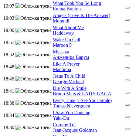
What Took You So Long
19:07
Emma Bunton
Angels (Love Is The Answer)
19:03
Morandi
What About Me
19:00
Haddaway
Wake Up Call
18:57
Maroon 5
Музыка
18:52
Анжелика Варум
Like A Prayer
18:48
Madonna
Jesus To A Child
18:45
George Michael
Die With A Smile
18:41
Bruno Mars & LADY GAGA
Every Time (I See Your Smile)
18:38
Tomas N'evergreen
I Saw You Dancing
18:34
Yaki-Da
Comme Toi
18:30
Jean-Jacques Goldman