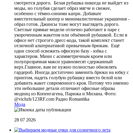
смотрится дорого. Белая рубашка никогда не выйдет из
моды, но голубая сделает образ мягче и свежее,
особенно с тёмно-синими капри. Добавьте
вместительный шопер и минималистичные украшения -
образ готов. Джинсы тоже могут выглядеть дорого.
Светлые прямые модели отлично работают в паре с
укороченным жакетом или объёмной рубашкой. Если в
офисе нет строгого дресс-кода, такой комплект станет
отличной альтернативой привычным брюкам. Ещё
один способ освежить офисную базу - юбка с
характером. Мини с асимметричным кроем или
полупрозрачная макси уравновесят сдержанный
верх.Главное, вам не нужно полностью обновлять
гардероб. Иногда достаточно заменить брюки на юбку с
принтом, надеть голубую рубашку вместо белой или
добавить жакет современного кроя. Потому что именно
эти небольшие детали отличают офисные образы
модниц из Копенгагена, Парижа и Милана. Фото:
@vichzh/123RF.com
Радио Romantika
Мода
28 07 2026