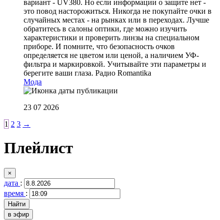
вариант - UV380. Но если информации о защите нет -
это повод насторожиться. Никогда не покупайте очки в
случайных местах - на рынках или в переходах. Лучше
обратитесь в салоны оптики, где можно изучить
характеристики и проверить линзы на специальном
приборе. И помните, что безопасность очков
определяется не цветом или ценой, а наличием УФ-
фильтра и маркировкой. Учитывайте эти параметры и
берегите ваши глаза.
Радио Romantika
Мода
23 07 2026
1
2
3
→
Плейлист
×
дата
:
время
:
в эфир