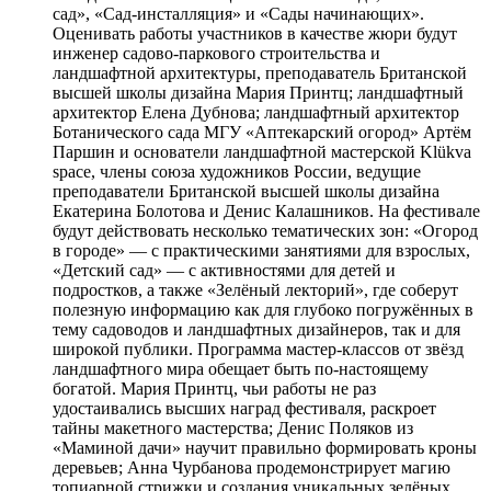
сад», «Сад-инсталляция» и «Сады начинающих».
Оценивать работы участников в качестве жюри будут
инженер садово-паркового строительства и
ландшафтной архитектуры, преподаватель Британской
высшей школы дизайна Мария Принтц; ландшафтный
архитектор Елена Дубнова; ландшафтный архитектор
Ботанического сада МГУ «Аптекарский огород» Артём
Паршин и основатели ландшафтной мастерской Klükva
space, члены союза художников России, ведущие
преподаватели Британской высшей школы дизайна
Екатерина Болотова и Денис Калашников. На фестивале
будут действовать несколько тематических зон: «Огород
в городе» — с практическими занятиями для взрослых,
«Детский сад» — с активностями для детей и
подростков, а также «Зелёный лекторий», где соберут
полезную информацию как для глубоко погружённых в
тему садоводов и ландшафтных дизайнеров, так и для
широкой публики. Программа мастер-классов от звёзд
ландшафтного мира обещает быть по-настоящему
богатой. Мария Принтц, чьи работы не раз
удостаивались высших наград фестиваля, раскроет
тайны макетного мастерства; Денис Поляков из
«Маминой дачи» научит правильно формировать кроны
деревьев; Анна Чурбанова продемонстрирует магию
топиарной стрижки и создания уникальных зелёных