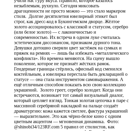
учили нас гуру вкуса. Правило, которое казалось
незыблемым, рухнуло. Сегодня миксовать
драгоценности не просто можно — это стало маркером
стиля. Долгие десятилетия ювелирный этикет был
строг, как дресс-код в Букингемском дворце. Жёлтое
золото ассоциировалось с классикой и статусом, серебро
(или белое золото) — с лаконичностью и
современностью. Их встреча в одном луке считалась
эстетическим диссонансом, признаком дурного тона.
Девушки дотошно сверяли цвет застёжек на сумках и
пряжек на ремнях — лишь бы избежать «металлического
конфликта». Но времена меняются. На сцену вышло
поколение, которое не признаёт жёстких рамок.
Гендерные границы стёрлись, офисный код сменился
коктейльным, а ювелирка перестала быть декларацией о
статусе — она стала инструментом самовыражения. А
ещё отличным способом показать всю свою коллекцию
украшений. Золото греет, серебро холодит. Когда они
встречаются, возникает тот самый визуальный диалог,
который цепляет взгляд. Тонкая золотая цепочка в паре с
массивной серебряной накладкой на пальце создаёт
драматургию: кожа кажется светлее, фактура украшений
— выразительнее. Это как чёрно-белое кино с одним
цветным акцентом — мгновенная динамика. Фото:
@shinobi34/123RF.com 5 правил от стилистов, как