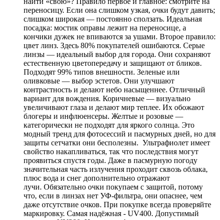
найти «свою»? Правило первое и главное: смотрите на
переносицу. Если она слишком узкая, очки будут давить;
слишком широкая — постоянно сползать. Идеальная
посадка: мостик оправы лежит на переносице, а
кончики дужек не впиваются за ушами. Второе правило:
цвет линз. Здесь 80% покупателей ошибаются. Серые
линзы — идеальный выбор для города. Они сохраняют
естественную цветопередачу и защищают от бликов.
Подходят 99% типов внешности. Зеленые или
оливковые — выбор эстетов. Они улучшают
контрастность и делают небо насыщеннее. Отличный
вариант для вождения. Коричневые — визуально
увеличивают глаза и делают мир теплее. Их обожают
блогеры и инфлюенсеры. Желтые и розовые —
категорически не подходят для яркого солнца. Это
модный тренд для фотосессий и пасмурных дней, но для
защиты сетчатки они бесполезны. Ультрафиолет имеет
свойство накапливаться, так что последствия могут
проявиться спустя годы. Даже в пасмурную погоду
значительная часть излучения проходит сквозь облака,
плюс вода и снег дополнительно отражают
лучи. Обязательно очки покупаем с защитой, потому
что, если в линзах нет УФ-фильтра, они опаснее, чем
даже отсутствие очков. При покупке всегда проверяйте
маркировку. Самая надёжная - UV400. Допустимый