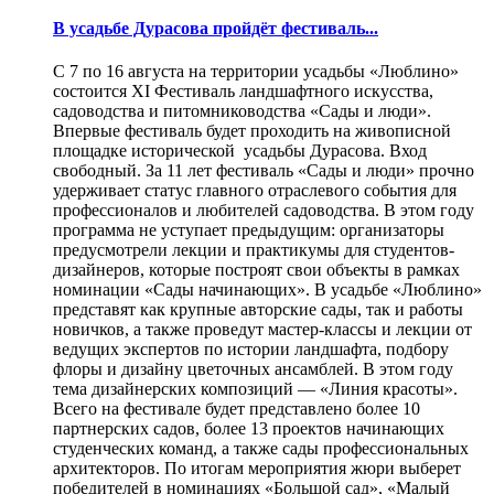
В усадьбе Дурасова пройдёт фестиваль...
С 7 по 16 августа на территории усадьбы «Люблино»
состоится XI Фестиваль ландшафтного искусства,
садоводства и питомниководства «Сады и люди».
Впервые фестиваль будет проходить на живописной
площадке исторической усадьбы Дурасова. Вход
свободный. За 11 лет фестиваль «Сады и люди» прочно
удерживает статус главного отраслевого события для
профессионалов и любителей садоводства. В этом году
программа не уступает предыдущим: организаторы
предусмотрели лекции и практикумы для студентов-
дизайнеров, которые построят свои объекты в рамках
номинации «Сады начинающих». В усадьбе «Люблино»
представят как крупные авторские сады, так и работы
новичков, а также проведут мастер-классы и лекции от
ведущих экспертов по истории ландшафта, подбору
флоры и дизайну цветочных ансамблей. В этом году
тема дизайнерских композиций — «Линия красоты».
Всего на фестивале будет представлено более 10
партнерских садов, более 13 проектов начинающих
студенческих команд, а также сады профессиональных
архитекторов. По итогам мероприятия жюри выберет
победителей в номинациях «Большой сад», «Малый