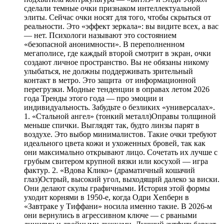
сделали темные очки признаком интеллектуальной
элиты. Сейчас очки носят для того, чтобы скрыться от
реальности. Это «эффект зеркала»: вы видите всех, а вас
— нет. Психологи называют это состоянием
«безопасной анонимности». В переполненном
мегаполисе, где каждый второй смотрит в экран, очки
создают личное пространство. Вы не обязаны никому
улыбаться, не должны поддерживать зрительный
контакт в метро. Это защита от информационной
перегрузки. Модные тенденции в оправах летом 2026
года Тренды этого года — про эмоции и
индивидуальность. Забудьте о безликих «универсалах».
1. «Стальной ангел» (тонкий металл)Оправы толщиной
меньше спички. Выглядят так, будто линзы парят в
воздухе. Это выбор минималистов. Такие очки требуют
идеального цвета кожи и ухоженных бровей, так как
они максимально открывают лицо. Сочетать их лучше с
грубым свитером крупной вязки или косухой — игра
фактур. 2. «Вдова Клико» (драматичный кошачий
глаз)Острый, высокий угол, выходящий далеко за виски.
Они делают скулы графичными. История этой формы
уходит корнями в 1950-е, когда Одри Хепберн в
«Завтраке у Тиффани» носила именно такие. В 2026-м
они вернулись в агрессивном ключе — с рваными