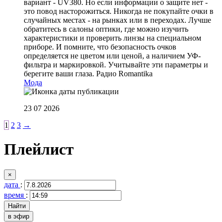
вариант - UV380. Но если информации о защите нет -
это повод насторожиться. Никогда не покупайте очки в
случайных местах - на рынках или в переходах. Лучше
обратитесь в салоны оптики, где можно изучить
характеристики и проверить линзы на специальном
приборе. И помните, что безопасность очков
определяется не цветом или ценой, а наличием УФ-
фильтра и маркировкой. Учитывайте эти параметры и
берегите ваши глаза.
Радио Romantika
Мода
23 07 2026
1
2
3
→
Плейлист
×
дата
:
время
:
в эфир