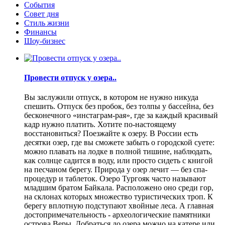
События
Совет дня
Стиль жизни
Финансы
Шоу-бизнес
Провести отпуск у озера..
Вы заслужили отпуск, в котором не нужно никуда
спешить. Отпуск без пробок, без толпы у бассейна, без
бесконечного «инстаграм-рая», где за каждый красивый
кадр нужно платить. Хотите по-настоящему
восстановиться? Поезжайте к озеру. В России есть
десятки озер, где вы сможете забыть о городской суете:
можно плавать на лодке в полной тишине, наблюдать,
как солнце садится в воду, или просто сидеть с книгой
на песчаном берегу. Природа у озер лечит — без спа-
процедур и таблеток. Озеро Тургояк часто называют
младшим братом Байкала. Расположено оно среди гор,
на склонах которых множество туристических троп. К
берегу вплотную подступают хвойные леса. А главная
достопримечательность - археологические памятники
острова Веры. Добраться до озера можно на катере или