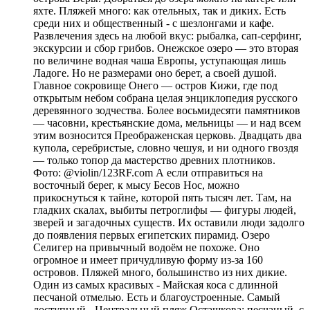
яхте. Пляжей много: как отельных, так и диких. Есть
среди них и общественный - с шезлонгами и кафе.
Развлечения здесь на любой вкус: рыбалка, сап-серфинг,
экскурсии и сбор грибов. Онежское озеро — это вторая
по величине водная чаша Европы, уступающая лишь
Ладоге. Но не размерами оно берет, а своей душой.
Главное сокровище Онего — остров Кижи, где под
открытым небом собрана целая энциклопедия русского
деревянного зодчества. Более восьмидесяти памятников
— часовни, крестьянские дома, мельницы — и над всем
этим возносится Преображенская церковь. Двадцать два
купола, серебристые, словно чешуя, и ни одного гвоздя
— только топор да мастерство древних плотников.
Фото: @violin/123RF.com А если отправиться на
восточный берег, к мысу Бесов Нос, можно
прикоснуться к тайне, которой пять тысяч лет. Там, на
гладких скалах, выбиты петроглифы — фигуры людей,
зверей и загадочных существ. Их оставили люди задолго
до появления первых египетских пирамид. Озеро
Селигер на привычный водоём не похоже. Оно
огромное и имеет причудливую форму из-за 160
островов. Пляжей много, большинство из них дикие.
Один из самых красивых - Майская коса с длинной
песчаной отмелью. Есть и благоустроенные. Самый
доступный - Центральный пляж Осташкова: песчаный, с