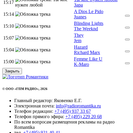
15:17
Зара
A Dios Le Pido
15:14
Juanes
Blinding Lights
15:10
The Weeknd
They
15:07
Jem
Hazard
15:04
Richard Marx
Femme Like U
15:00
K-Maro
Закрыть
© ООО «ГПМ РАДИО», 2026
Главный редактор: Яковенко Е.Г.
Электронная почта:
info@radioromantika.ru
Телефон редакции:
+7 (495) 937 33 67
Телефон прямого эфира:
+7 (495) 229 20 68
По всем вопросам размещения рекламы на радио
Romantika
тел.
+7 (495) 921-40-41