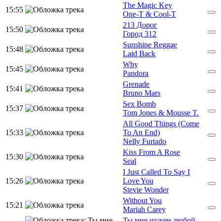
The Magic Key
15:55
One-T & Cool-T
213 Дорог
15:50
Город 312
Sunshine Reggae
15:48
Laid Back
Why
15:45
Pandora
Grenade
15:41
Bruno Mars
Sex Bomb
15:37
Tom Jones & Mousse T.
All Good Things (Come
15:33
To An End)
Nelly Furtado
Kiss From A Rose
15:30
Seal
I Just Called To Say I
15:26
Love You
Stevie Wonder
Without You
15:21
Mariah Carey
Ты мне нужен любой