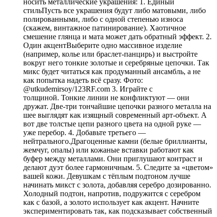
носить металлические украшения: 1. Единый
стильПусть все украшения будут либо матовыми, либо
полированными, либо с одной степенью износа
(скажем, винтажное патинирование). Хаотичное
смешение глянца и мата может дать обратный эффект. 2.
Один акцентВыберите одно массивное изделие
(например, колье или браслет-панцирь) и выстройте
вокруг него тонкие золотые и серебряные цепочки. Так
микс будет читаться как продуманный ансамбль, а не
как попытка надеть всё сразу. Фото:
@utkudemirsoy/123RF.com 3. Играйте с
толщиной. Тонкие линии не конфликтуют — они
дружат. Две-три тончайшие цепочки разного металла на
шее выглядят как изящный современный арт-объект. А
вот две толстые цепи разного цвета на одной руке —
уже перебор. 4. Добавьте третьего —
нейтрального.Драгоценные камни (белые бриллианты,
жемчуг, опалы) или кожаные вставки работают как
буфер между металлами. Они приглушают контраст и
делают дуэт более гармоничным. 5. Следите за «цветом»
вашей кожи. Девушкам с тёплым подтоном лучше
начинать микст с золота, добавляя серебро дозированно.
Холодный подтон, напротив, подружится с серебром
как с базой, а золото использует как акцент. Начните
экспериментировать так, как подсказывает собственный