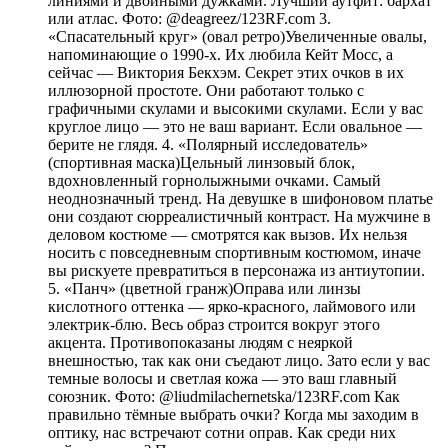
линиями и двойными дужками. Лучший аутфит: бархат
или атлас. Фото: @deagreez/123RF.com 3.
«Спасательный круг» (овал ретро)Увеличенные овалы,
напоминающие о 1990-х. Их любила Кейт Мосс, а
сейчас — Виктория Бекхэм. Секрет этих очков в их
иллюзорной простоте. Они работают только с
графичными скулами и высокими скулами. Если у вас
круглое лицо — это не ваш вариант. Если овальное —
берите не глядя. 4. «Полярный исследователь»
(спортивная маска)Цельный линзовый блок,
вдохновленный горнолыжными очками. Самый
неоднозначный тренд. На девушке в шифоновом платье
они создают сюрреалистичный контраст. На мужчине в
деловом костюме — смотрятся как вызов. Их нельзя
носить с повседневным спортивным костюмом, иначе
вы рискуете превратиться в персонажа из антиутопии.
5. «Панч» (цветной гранж)Оправа или линзы
кислотного оттенка — ярко-красного, лаймового или
электрик-блю. Весь образ строится вокруг этого
акцента. Противопоказаны людям с неяркой
внешностью, так как они съедают лицо. Зато если у вас
темные волосы и светлая кожа — это ваш главный
союзник. Фото: @liudmilachernetska/123RF.com Как
правильно тёмные выбрать очки? Когда мы заходим в
оптику, нас встречают сотни оправ. Как среди них