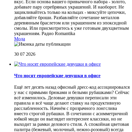
вкус. Если основа вашего привычного набора - золото,
добавьте пару серебряных украшений. И наоборот. Не
зацикливайтесь только на кольцах - миксуйте цепочки,
добавляйте броши. Разбавляйте сочетание металлов
деревянным браслетом или украшением из эпоксидной
смолы. Или присмотритесь к уже готовым двухцветным
украшениям.
Радио Romantika
Мода
30 07 2026
Что носят европейские девушки в офисе
Ещё лет десять назад офисный дресс-код ассоциировался
у нас с прямыми брюками и белыми рубашками? Сейчас
всё изменилось. Деловые девушки переписали эти
правила и всё чаще делают ставку на продуктивную
расслабленность. Начнём с прозрачного лонгслива
вместо строгой рубашки. В сочетании с асимметричной
юбкой миди он выглядит интереснее классики, но не
выходит за рамки делового стиля. А спокойная цветовая
палитра (бежевый, молочный, нежно-розовый) всегда