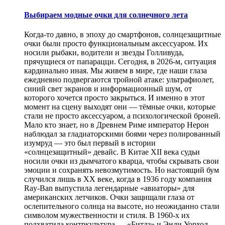
Выбираем модные очки для солнечного лета
Когда-то давно, в эпоху до смартфонов, солнцезащитные
очки были просто функциональным аксессуаром. Их
носили рыбаки, водители и звезды Голливуда,
прячущиеся от папарацци. Сегодня, в 2026-м, ситуация
кардинально иная. Мы живем в мире, где наши глаза
ежедневно подвергаются тройной атаке: ультрафиолет,
синий свет экранов и информационный шум, от
которого хочется просто закрыться. И именно в этот
момент на сцену выходят они — тёмные очки, которые
стали не просто аксессуаром, а психологической броней.
Мало кто знает, но в Древнем Риме император Нерон
наблюдал за гладиаторскими боями через полированный
изумруд — это был первый в истории
«солнцезащитный» девайс. В Китае XII века судьи
носили очки из дымчатого кварца, чтобы скрывать свои
эмоции и сохранять невозмутимость. Но настоящий бум
случился лишь в XX веке, когда в 1936 году компания
Ray-Ban выпустила легендарные «авиаторы» для
американских летчиков. Очки защищали глаза от
ослепительного солнца на высоте, но неожиданно стали
символом мужественности и стиля. В 1960-х их
подхватила контркультура — «Битлз» и Энди Уорхол