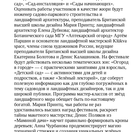
сад», «Сад-инсталляция» и «Сады начинающих».
Оценивать работы участников в качестве жюри будут
инженер садово-паркового строительства и
ландшафтной архитектуры, преподаватель Британской
высшей школы дизайна Мария Принтц; ландшафтный
архитектор Елена Дубнова; ландшафтный архитектор
Ботанического сада МГУ «Аптекарский огород» Артём
Паршин и основатели ландшафтной мастерской Klükva
space, члены союза художников России, ведущие
преподаватели Британской высшей школы дизайна
Екатерина Болотова и Денис Калашников. На фестивале
будут действовать несколько тематических зон: «Огород
в городе» — с практическими занятиями для взрослых,
«Детский сад» — с активностями для детей и
подростков, а также «Зелёный лекторий», где соберут
полезную информацию как для глубоко погружённых в
тему садоводов и ландшафтных дизайнеров, так и для
широкой публики. Программа мастер-классов от звёзд
ландшафтного мира обещает быть по-настоящему
богатой. Мария Принтц, чьи работы не раз
удостаивались высших наград фестиваля, раскроет
тайны макетного мастерства; Денис Поляков из
«Маминой дачи» научит правильно формировать кроны
деревьев; Анна Чурбанова продемонстрирует магию
топиарной стрижки и создания уникальных зелёных