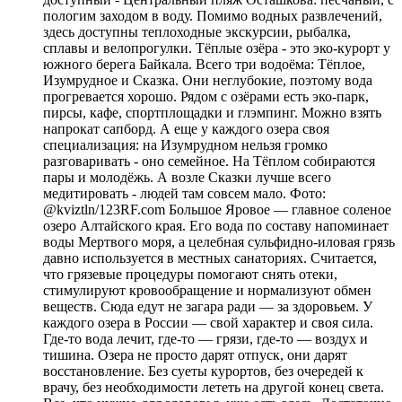
пологим заходом в воду. Помимо водных развлечений,
здесь доступны теплоходные экскурсии, рыбалка,
сплавы и велопрогулки. Тёплые озёра - это эко-курорт у
южного берега Байкала. Всего три водоёма: Тёплое,
Изумрудное и Сказка. Они неглубокие, поэтому вода
прогревается хорошо. Рядом с озёрами есть эко-парк,
пирсы, кафе, спортплощадки и глэмпинг. Можно взять
напрокат сапборд. А еще у каждого озера своя
специализация: на Изумрудном нельзя громко
разговаривать - оно семейное. На Тёплом собираются
пары и молодёжь. А возле Сказки лучше всего
медитировать - людей там совсем мало. Фото:
@kviztln/123RF.com Большое Яровое — главное соленое
озеро Алтайского края. Его вода по составу напоминает
воды Мертвого моря, а целебная сульфидно-иловая грязь
давно используется в местных санаториях. Считается,
что грязевые процедуры помогают снять отеки,
стимулируют кровообращение и нормализуют обмен
веществ. Сюда едут не загара ради — за здоровьем. У
каждого озера в России — свой характер и своя сила.
Где-то вода лечит, где-то — грязи, где-то — воздух и
тишина. Озера не просто дарят отпуск, они дарят
восстановление. Без суеты курортов, без очередей к
врачу, без необходимости лететь на другой конец света.