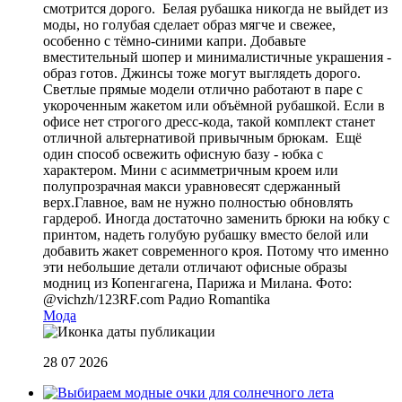
смотрится дорого. Белая рубашка никогда не выйдет из
моды, но голубая сделает образ мягче и свежее,
особенно с тёмно-синими капри. Добавьте
вместительный шопер и минималистичные украшения -
образ готов. Джинсы тоже могут выглядеть дорого.
Светлые прямые модели отлично работают в паре с
укороченным жакетом или объёмной рубашкой. Если в
офисе нет строгого дресс-кода, такой комплект станет
отличной альтернативой привычным брюкам. Ещё
один способ освежить офисную базу - юбка с
характером. Мини с асимметричным кроем или
полупрозрачная макси уравновесят сдержанный
верх.Главное, вам не нужно полностью обновлять
гардероб. Иногда достаточно заменить брюки на юбку с
принтом, надеть голубую рубашку вместо белой или
добавить жакет современного кроя. Потому что именно
эти небольшие детали отличают офисные образы
модниц из Копенгагена, Парижа и Милана. Фото:
@vichzh/123RF.com
Радио Romantika
Мода
28 07 2026