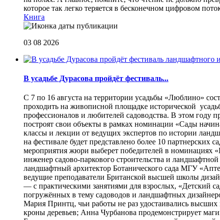
которое так легко теряется в бесконечном цифровом пот
Книга
03 08 2026
В усадьбе Дурасова пройдёт фестиваль...
С 7 по 16 августа на территории усадьбы «Люблино» сос
проходить на живописной площадке исторической усадьбы
профессионалов и любителей садоводства. В этом году п
построят свои объекты в рамках номинации «Сады начина
классы и лекции от ведущих экспертов по истории ланд
на фестивале будет представлено более 10 партнерских с
мероприятия жюри выберет победителей в номинациях «Б
инженер садово-паркового строительства и ландшафтной
ландшафтный архитектор Ботанического сада МГУ «Аптек
ведущие преподаватели Британской высшей школы дизайна
— с практическими занятиями для взрослых, «Детский са
погружённых в тему садоводов и ландшафтных дизайнеров
Мария Принтц, чьи работы не раз удостаивались высших 
кроны деревьев; Анна Чурбанова продемонстрирует маг