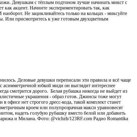
 кожи. Девушкам с тёплым подтоном лучше начинать микст с
ет как акцент. Начните экспериментировать так, как
 наоборот. Не зацикливайтесь только на кольцах - миксуйте
лы. Или присмотритесь к уже готовым двухцветным
енилось. Деловые девушки переписали эти правила и всё чаще
и с асимметричной юбкой миди он выглядит интереснее
егда смотрится дорого. Белая рубашка никогда не выйдет из
малистичные украшения - образ готов. Джинсы тоже могут
в офисе нет строгого дресс-кода, такой комплект станет
мметричным кроем или полупрозрачная макси уравновесят
интом, надеть голубую рубашку вместо белой или добавить
Парижа и Милана. Фото: @vichzh/123RF.com
Радио Romantika