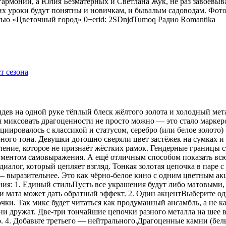
гармонии, а Юлия Безматерных и Светлана Жук, не раз завоёвыв
 уроки будут понятны и новичкам, и бывалым садоводам. Фото
тью «Цветочный город» 0+erid: 2SDnjdTumoq
Радио Romantika
видев на одной руке тёплый блеск жёлтого золота и холодный мет
я миксовать драгоценности не просто можно — это стало маркер
оциировалось с классикой и статусом, серебро (или белое золот
рного тона. Девушки дотошно сверяли цвет застёжек на сумках 
ение, которое не признаёт жёстких рамок. Гендерные границы 
рументом самовыражения. А ещё отличным способом показать всю
иалог, который цепляет взгляд. Тонкая золотая цепочка в паре 
 — выразительнее. Это как чёрно-белое кино с одним цветным 
ения: 1. Единый стильПусть все украшения будут либо матовыми,
 мата может дать обратный эффект. 2. Один акцентВыберите одн
ки. Так микс будет читаться как продуманный ансамбль, а не ка
 дружат. Две-три тончайшие цепочки разного металла на шее в
р. 4. Добавьте третьего — нейтрального.Драгоценные камни (бе