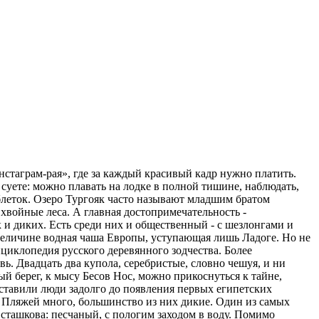
нстаграм-рая», где за каждый красивый кадр нужно платить.
 суете: можно плавать на лодке в полной тишине, наблюдать,
таблеток. Озеро Тургояк часто называют младшим братом
хвойные леса. А главная достопримечательность -
к и диких. Есть среди них и общественный - с шезлонгами и
о величине водная чаша Европы, уступающая лишь Ладоге. Но не
циклопедия русского деревянного зодчества. Более
. Двадцать два купола, серебристые, словно чешуя, и ни
ый берег, к мысу Бесов Нос, можно прикоснуться к тайне,
оставили люди задолго до появления первых египетских
 Пляжей много, большинство из них дикие. Один из самых
сташкова: песчаный, с пологим заходом в воду. Помимо