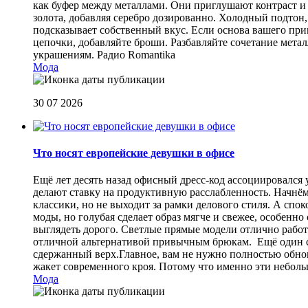
как буфер между металлами. Они приглушают контраст и 
золота, добавляя серебро дозированно. Холодный подтон, 
подсказывает собственный вкус. Если основа вашего прив
цепочки, добавляйте броши. Разбавляйте сочетание мет
украшениям.
Радио Romantika
Мода
30 07 2026
Что носят европейские девушки в офисе
Ещё лет десять назад офисный дресс-код ассоциировался
делают ставку на продуктивную расслабленность. Начнём
классики, но не выходит за рамки делового стиля. А спо
моды, но голубая сделает образ мягче и свежее, особен
выглядеть дорого. Светлые прямые модели отлично работа
отличной альтернативой привычным брюкам. Ещё один сп
сдержанный верх.Главное, вам не нужно полностью обнов
жакет современного кроя. Потому что именно эти небол
Мода