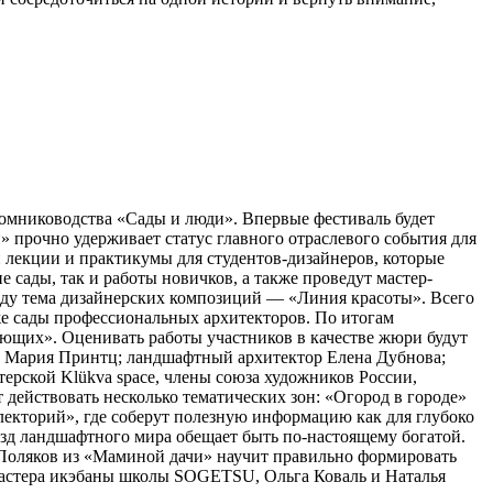
томниководства «Сады и люди». Впервые фестиваль будет
 прочно удерживает статус главного отраслевого события для
 лекции и практикумы для студентов-дизайнеров, которые
сады, так и работы новичков, а также проведут мастер-
оду тема дизайнерских композиций — «Линия красоты». Всего
кже сады профессиональных архитекторов. По итогам
ющих». Оценивать работы участников в качестве жюри будут
а Мария Принтц; ландшафтный архитектор Елена Дубнова;
рской Klükva space, члены союза художников России,
действовать несколько тематических зон: «Огород в городе»
лекторий», где соберут полезную информацию как для глубоко
ёзд ландшафтного мира обещает быть по-настоящему богатой.
с Поляков из «Маминой дачи» научит правильно формировать
Мастера икэбаны школы SOGETSU, Ольга Коваль и Наталья