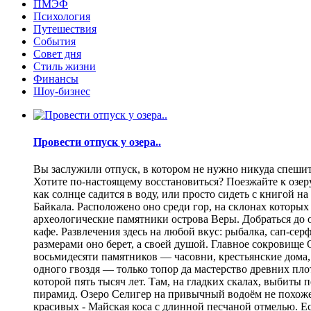
ПМЭФ
Психология
Путешествия
События
Совет дня
Стиль жизни
Финансы
Шоу-бизнес
Провести отпуск у озера..
Вы заслужили отпуск, в котором не нужно никуда спешить
Хотите по-настоящему восстановиться? Поезжайте к озеру.
как солнце садится в воду, или просто сидеть с книгой н
Байкала. Расположено оно среди гор, на склонах которы
археологические памятники острова Веры. Добраться до о
кафе. Развлечения здесь на любой вкус: рыбалка, сап-се
размерами оно берет, а своей душой. Главное сокровище
восьмидесяти памятников — часовни, крестьянские дома,
одного гвоздя — только топор да мастерство древних пло
которой пять тысяч лет. Там, на гладких скалах, выбит
пирамид. Озеро Селигер на привычный водоём не похоже
красивых - Майская коса с длинной песчаной отмелью. Е