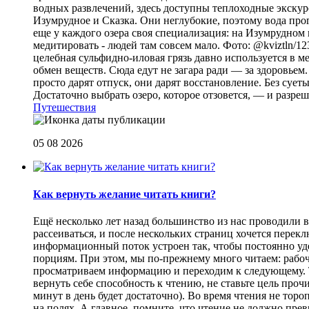
водных развлечений, здесь доступны теплоходные экскурс
Изумрудное и Сказка. Они неглубокие, поэтому вода прог
еще у каждого озера своя специализация: на Изумрудном 
медитировать - людей там совсем мало. Фото: @kviztln/1
целебная сульфидно-иловая грязь давно используется в 
обмен веществ. Сюда едут не загара ради — за здоровьем. 
просто дарят отпуск, они дарят восстановление. Без суеты 
Достаточно выбрать озеро, которое отзовется, — и разреш
Путешествия
05 08 2026
Как вернуть желание читать книги?
Eщё несколько лет назад большинство из нас проводили в
рассеиваться, и после нескольких страниц хочется перек
информационный поток устроен так, чтобы постоянно уде
порциям. При этом, мы по-прежнему много читаем: рабоч
просматриваем информацию и переходим к следующему. Т
вернуть себе способность к чтению, не ставьте цель проч
минут в день будет достаточно). Во время чтения не торо
на полях. А главное, помните, что чтение не должно пре