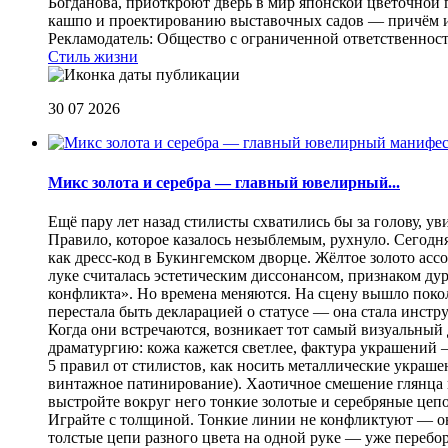
Богданова, приоткроют дверь в мир японской цветочной 
кашпо и проектированию выставочных садов — причём их
Рекламодатель: Общество с ограниченной ответственнос
Стиль жизни
30 07 2026
Микс золота и серебра — главный ювелирный...
Ещё пару лет назад стилисты схватились бы за голову, у
Правило, которое казалось незыблемым, рухнуло. Сегодн
как дресс-код в Букингемском дворце. Жёлтое золото асс
луке считалась эстетическим диссонансом, признаком ду
конфликта». Но времена меняются. На сцену вышло покол
перестала быть декларацией о статусе — она стала инст
Когда они встречаются, возникает тот самый визуальный д
драматургию: кожа кажется светлее, фактура украшений
5 правил от стилистов, как носить металлические украш
винтажное патинирование). Хаотичное смешение глянца и
выстройте вокруг него тонкие золотые и серебряные цепоч
Играйте с толщиной. Тонкие линии не конфликтуют — они
толстые цепи разного цвета на одной руке — уже перебо