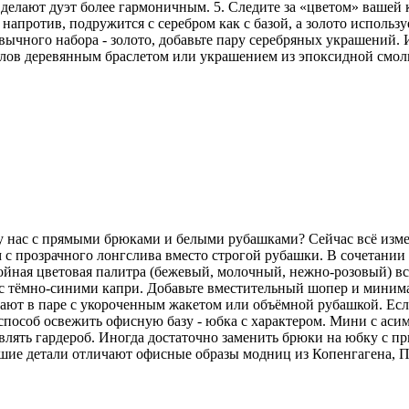
делают дуэт более гармоничным. 5. Следите за «цветом» вашей
напротив, подружится с серебром как с базой, а золото использу
ычного набора - золото, добавьте пару серебряных украшений. И
аллов деревянным браслетом или украшением из эпоксидной смо
 у нас с прямыми брюками и белыми рубашками? Сейчас всё изм
 с прозрачного лонгслива вместо строгой рубашки. В сочетани
койная цветовая палитра (бежевый, молочный, нежно-розовый) вс
но с тёмно-синими капри. Добавьте вместительный шопер и мини
ют в паре с укороченным жакетом или объёмной рубашкой. Если 
особ освежить офисную базу - юбка с характером. Мини с аси
лять гардероб. Иногда достаточно заменить брюки на юбку с пр
ьшие детали отличают офисные образы модниц из Копенгагена, 