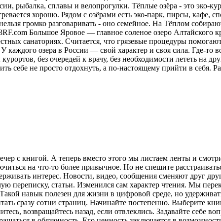
ии, рыбалка, сплавы и велопрогулки. Тёплые озёра - это эко-кур
ревается хорошо. Рядом с озёрами есть эко-парк, пирсы, кафе, 
нельзя громко разговаривать - оно семейное. На Тёплом собираю
23RF.com Большое Яровое — главное соленое озеро Алтайского кр
местных санаториях. Считается, что грязевые процедуры помога
У каждого озера в России — свой характер и своя сила. Где-то в
курортов, без очередей к врачу, без необходимости лететь на друг
ить себе не просто отдохнуть, а по-настоящему прийти в себя.
Ра
ечер с книгой. А теперь вместо этого мы листаем ленты и смот
лючиться на что-то более привычное. Но не спешите расстраива
рживать интерес. Новости, видео, сообщения сменяют друг друг
ую переписку, статьи. Изменился сам характер чтения. Мы пере
акой навык полезен для жизни в цифровой среде, но удерживат
итать сразу сотни страниц. Начинайте постепенно. Выберите кни
питесь, возвращайтесь назад, если отвлеклись. Задавайте себе во
вращаться в обязанность. Его ценность заключается в возможнос