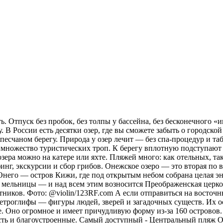
. Отпуск без пробок, без толпы у бассейна, без бесконечного «и
 В России есть десятки озер, где вы сможете забыть о городской
а песчаном берегу. Природа у озер лечит — без спа-процедур и 
х множество туристических троп. К берегу вплотную подступают 
зера можно на катере или яхте. Пляжей много: как отельных, та
рфинг, экскурсии и сбор грибов. Онежское озеро — это вторая п
 Онего — остров Кижи, где под открытым небом собрана целая эн
 мельницы — и над всем этим возносится Преображенская церковь
тников. Фото: @violin/123RF.com А если отправиться на восточн
ы петроглифы — фигуры людей, зверей и загадочных существ. Их 
. Оно огромное и имеет причудливую форму из-за 160 островов.
сть и благоустроенные. Самый доступный - Центральный пляж О