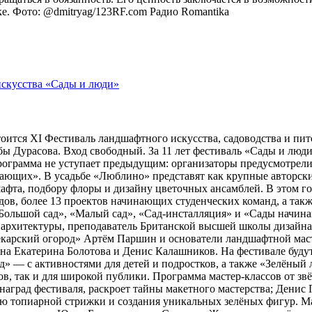
оке. Фото: @dmitryag/123RF.com
Радио Romantika
тоится XI Фестиваль ландшафтного искусства, садоводства и пи
 Дурасова. Вход свободный. За 11 лет фестиваль «Сады и люди»
рограмма не уступает предыдущим: организаторы предусмотрели
ющих». В усадьбе «Люблино» представят как крупные авторские 
шафта, подбору флоры и дизайну цветочных ансамблей. В этом г
адов, более 13 проектов начинающих студенческих команд, а та
ольшой сад», «Малый сад», «Сад-инсталляция» и «Сады начина
 архитектуры, преподаватель Британской высшей школы дизайн
арский огород» Артём Паршин и основатели ландшафтной масте
 Екатерина Болотова и Денис Калашников. На фестивале будут 
д» — с активностями для детей и подростков, а также «Зелёный 
, так и для широкой публики. Программа мастер-классов от зв
наград фестиваля, раскроет тайны макетного мастерства; Дени
ию топиарной стрижки и создания уникальных зелёных фигур. 