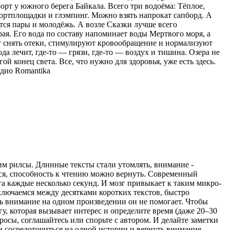
орт у южного берега Байкала. Всего три водоёма: Тёплое,
спортплощадки и глэмпинг. Можно взять напрокат сапборд. А
тся пары и молодёжь. А возле Сказки лучше всего
ая. Его вода по составу напоминает воды Мертвого моря, а
ют снять отеки, стимулируют кровообращение и нормализуют
ода лечит, где-то — грязи, где-то — воздух и тишина. Озера не
ой конец света. Все, что нужно для здоровья, уже есть здесь.
дио Romantika
рим рилсы. Длинные тексты стали утомлять, внимание -
ться, способность к чтению можно вернуть. Современный
а каждые несколько секунд. И мозг привыкает к таким микро-
ключаемся между десятками коротких текстов, быстро
ь внимание на одном произведении он не помогает. Чтобы
гу, которая вызывает интерес и определите время (даже 20–30
просы, соглашайтесь или спорьте с автором. И делайте заметки
ти сосредоточиться на одной истории и вернуть внимание,