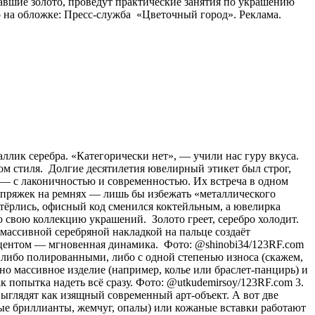
авшие золото, проведут практические занятия по украшению
 на обложке: Пресс-служба «Цветочный город». Реклама.
аллик серебра. «Категорически нет», — учили нас гуру вкуса.
ом стиля. Долгие десятилетия ювелирный этикет был строг,
о) — с лаконичностью и современностью. Их встреча в одном
и пряжек на ремнях — лишь бы избежать «металлического
стёрлись, офисный код сменился коктейльным, а ювелирка
 свою коллекцию украшений. Золото греет, серебро холодит.
с массивной серебряной накладкой на пальце создаёт
акцентом — мгновенная динамика. Фото: @shinobi34/123RF.com
 либо полированными, либо с одной степенью износа (скажем,
о массивное изделие (например, колье или браслет-панцирь) и
к попытка надеть всё сразу. Фото: @utkudemirsoy/123RF.com 3.
ыглядят как изящный современный арт-объект. А вот две
лые бриллианты, жемчуг, опалы) или кожаные вставки работают