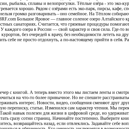
ии, рыбалка, сплавы и велопрогулки. Тёплые озёра - это эко-кур
ревается хорошо. Рядом с озёрами есть эко-парк, пирсы, кафе, 
нельзя громко разговаривать - оно семейное. На Тёплом собираю
23RF.com Большое Яровое — главное соленое озеро Алтайского кр
местных санаториях. Считается, что грязевые процедуры помога
У каждого озера в России — свой характер и своя сила. Где-то в
курортов, без очередей к врачу, без необходимости лететь на друг
ить себе не просто отдохнуть, а по-настоящему прийти в себя.
Ра
ечер с книгой. А теперь вместо этого мы листаем ленты и смот
лючиться на что-то более привычное. Но не спешите расстраива
рживать интерес. Новости, видео, сообщения сменяют друг друг
ую переписку, статьи. Изменился сам характер чтения. Мы пере
акой навык полезен для жизни в цифровой среде, но удерживат
итать сразу сотни страниц. Начинайте постепенно. Выберите кни
питесь, возвращайтесь назад, если отвлеклись. Задавайте себе во
вращаться в обязанность. Его ценность заключается в возможнос