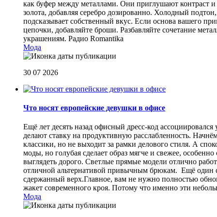
как буфер между металлами. Они приглушают контраст и 
золота, добавляя серебро дозированно. Холодный подтон, 
подсказывает собственный вкус. Если основа вашего прив
цепочки, добавляйте броши. Разбавляйте сочетание мет
украшениям.
Радио Romantika
Мода
30 07 2026
Что носят европейские девушки в офисе
Ещё лет десять назад офисный дресс-код ассоциировался
делают ставку на продуктивную расслабленность. Начнём
классики, но не выходит за рамки делового стиля. А спо
моды, но голубая сделает образ мягче и свежее, особен
выглядеть дорого. Светлые прямые модели отлично работа
отличной альтернативой привычным брюкам. Ещё один сп
сдержанный верх.Главное, вам не нужно полностью обнов
жакет современного кроя. Потому что именно эти небол
Мода