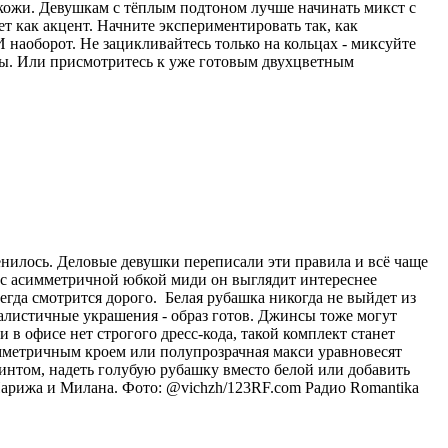
 кожи. Девушкам с тёплым подтоном лучше начинать микст с
ет как акцент. Начните экспериментировать так, как
 наоборот. Не зацикливайтесь только на кольцах - миксуйте
лы. Или присмотритесь к уже готовым двухцветным
енилось. Деловые девушки переписали эти правила и всё чаще
и с асимметричной юбкой миди он выглядит интереснее
егда смотрится дорого. Белая рубашка никогда не выйдет из
малистичные украшения - образ готов. Джинсы тоже могут
в офисе нет строгого дресс-кода, такой комплект станет
мметричным кроем или полупрозрачная макси уравновесят
интом, надеть голубую рубашку вместо белой или добавить
Парижа и Милана. Фото: @vichzh/123RF.com
Радио Romantika