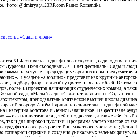
оке. Фото: @dmitryag/123RF.com
Радио Romantika
тоится XI Фестиваль ландшафтного искусства, садоводства и пи
 Дурасова. Вход свободный. За 11 лет фестиваль «Сады и люди»
рограмма не уступает предыдущим: организаторы предусмотрели
ющих». В усадьбе «Люблино» представят как крупные авторские 
шафта, подбору флоры и дизайну цветочных ансамблей. В этом г
адов, более 13 проектов начинающих студенческих команд, а та
ольшой сад», «Малый сад», «Сад-инсталляция» и «Сады начина
 архитектуры, преподаватель Британской высшей школы дизайн
арский огород» Артём Паршин и основатели ландшафтной масте
 Екатерина Болотова и Денис Калашников. На фестивале будут 
д» — с активностями для детей и подростков, а также «Зелёный 
, так и для широкой публики. Программа мастер-классов от зв
наград фестиваля, раскроет тайны макетного мастерства; Дени
ию топиарной стрижки и создания уникальных зелёных фигур. 