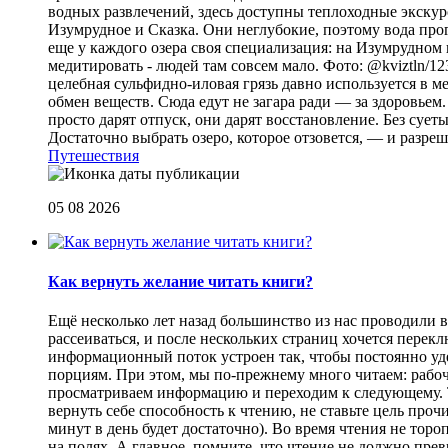
водных развлечений, здесь доступны теплоходные экскурс
Изумрудное и Сказка. Они неглубокие, поэтому вода прог
еще у каждого озера своя специализация: на Изумрудном 
медитировать - людей там совсем мало. Фото: @kviztln/1
целебная сульфидно-иловая грязь давно используется в 
обмен веществ. Сюда едут не загара ради — за здоровьем. 
просто дарят отпуск, они дарят восстановление. Без суеты 
Достаточно выбрать озеро, которое отзовется, — и разреш
Путешествия
05 08 2026
Как вернуть желание читать книги?
Eщё несколько лет назад большинство из нас проводили в
рассеиваться, и после нескольких страниц хочется перек
информационный поток устроен так, чтобы постоянно уде
порциям. При этом, мы по-прежнему много читаем: рабоч
просматриваем информацию и переходим к следующему. Т
вернуть себе способность к чтению, не ставьте цель проч
минут в день будет достаточно). Во время чтения не торо
на полях. А главное, помните, что чтение не должно пре