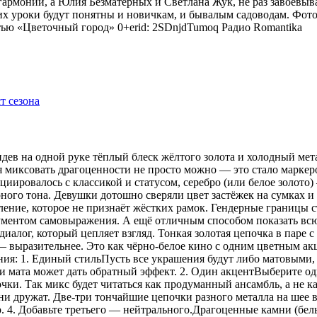
гармонии, а Юлия Безматерных и Светлана Жук, не раз завоёвыв
 уроки будут понятны и новичкам, и бывалым садоводам. Фото
тью «Цветочный город» 0+erid: 2SDnjdTumoq
Радио Romantika
видев на одной руке тёплый блеск жёлтого золота и холодный мет
я миксовать драгоценности не просто можно — это стало маркер
оциировалось с классикой и статусом, серебро (или белое золот
рного тона. Девушки дотошно сверяли цвет застёжек на сумках 
ение, которое не признаёт жёстких рамок. Гендерные границы 
рументом самовыражения. А ещё отличным способом показать всю
иалог, который цепляет взгляд. Тонкая золотая цепочка в паре 
 — выразительнее. Это как чёрно-белое кино с одним цветным 
ения: 1. Единый стильПусть все украшения будут либо матовыми,
 мата может дать обратный эффект. 2. Один акцентВыберите одн
ки. Так микс будет читаться как продуманный ансамбль, а не ка
 дружат. Две-три тончайшие цепочки разного металла на шее в
р. 4. Добавьте третьего — нейтрального.Драгоценные камни (бе