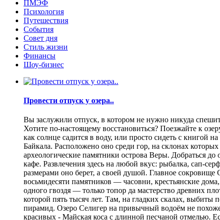
ПМЭФ
Психология
Путешествия
События
Совет дня
Стиль жизни
Финансы
Шоу-бизнес
Провести отпуск у озера..
Вы заслужили отпуск, в котором не нужно никуда спешить
Хотите по-настоящему восстановиться? Поезжайте к озеру.
как солнце садится в воду, или просто сидеть с книгой н
Байкала. Расположено оно среди гор, на склонах которы
археологические памятники острова Веры. Добраться до о
кафе. Развлечения здесь на любой вкус: рыбалка, сап-се
размерами оно берет, а своей душой. Главное сокровище
восьмидесяти памятников — часовни, крестьянские дома,
одного гвоздя — только топор да мастерство древних пло
которой пять тысяч лет. Там, на гладких скалах, выбит
пирамид. Озеро Селигер на привычный водоём не похоже
красивых - Майская коса с длинной песчаной отмелью. Е