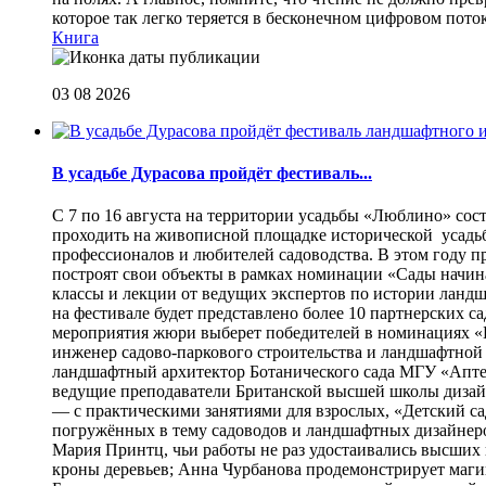
которое так легко теряется в бесконечном цифровом пот
Книга
03 08 2026
В усадьбе Дурасова пройдёт фестиваль...
С 7 по 16 августа на территории усадьбы «Люблино» сос
проходить на живописной площадке исторической усадьбы
профессионалов и любителей садоводства. В этом году п
построят свои объекты в рамках номинации «Сады начина
классы и лекции от ведущих экспертов по истории ланд
на фестивале будет представлено более 10 партнерских с
мероприятия жюри выберет победителей в номинациях «Б
инженер садово-паркового строительства и ландшафтной
ландшафтный архитектор Ботанического сада МГУ «Аптек
ведущие преподаватели Британской высшей школы дизайна
— с практическими занятиями для взрослых, «Детский са
погружённых в тему садоводов и ландшафтных дизайнеров
Мария Принтц, чьи работы не раз удостаивались высших 
кроны деревьев; Анна Чурбанова продемонстрирует маг