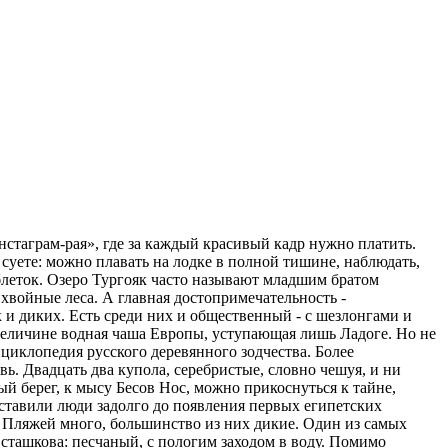
нстаграм-рая», где за каждый красивый кадр нужно платить.
 суете: можно плавать на лодке в полной тишине, наблюдать,
таблеток. Озеро Тургояк часто называют младшим братом
хвойные леса. А главная достопримечательность -
к и диких. Есть среди них и общественный - с шезлонгами и
о величине водная чаша Европы, уступающая лишь Ладоге. Но не
циклопедия русского деревянного зодчества. Более
. Двадцать два купола, серебристые, словно чешуя, и ни
ый берег, к мысу Бесов Нос, можно прикоснуться к тайне,
оставили люди задолго до появления первых египетских
 Пляжей много, большинство из них дикие. Один из самых
сташкова: песчаный, с пологим заходом в воду. Помимо