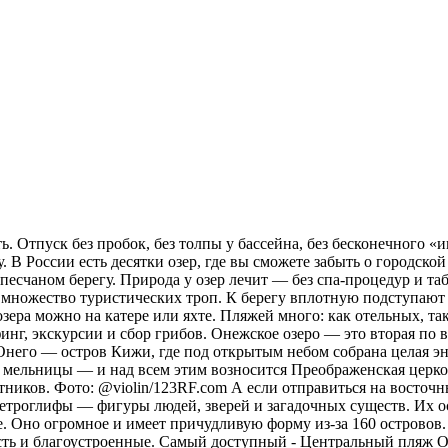
. Отпуск без пробок, без толпы у бассейна, без бесконечного «и
 В России есть десятки озер, где вы сможете забыть о городской
а песчаном берегу. Природа у озер лечит — без спа-процедур и 
х множество туристических троп. К берегу вплотную подступают 
зера можно на катере или яхте. Пляжей много: как отельных, та
рфинг, экскурсии и сбор грибов. Онежское озеро — это вторая п
 Онего — остров Кижи, где под открытым небом собрана целая эн
 мельницы — и над всем этим возносится Преображенская церковь
тников. Фото: @violin/123RF.com А если отправиться на восточн
ы петроглифы — фигуры людей, зверей и загадочных существ. Их 
. Оно огромное и имеет причудливую форму из-за 160 островов.
сть и благоустроенные. Самый доступный - Центральный пляж О