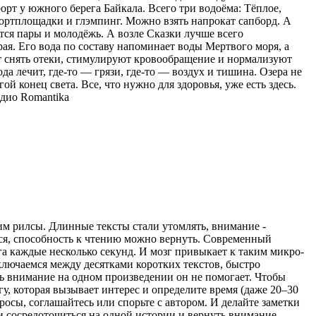
орт у южного берега Байкала. Всего три водоёма: Тёплое,
спортплощадки и глэмпинг. Можно взять напрокат сапборд. А
тся пары и молодёжь. А возле Сказки лучше всего
ая. Его вода по составу напоминает воды Мертвого моря, а
ют снять отеки, стимулируют кровообращение и нормализуют
ода лечит, где-то — грязи, где-то — воздух и тишина. Озера не
ой конец света. Все, что нужно для здоровья, уже есть здесь.
дио Romantika
рим рилсы. Длинные тексты стали утомлять, внимание -
ться, способность к чтению можно вернуть. Современный
а каждые несколько секунд. И мозг привыкает к таким микро-
ключаемся между десятками коротких текстов, быстро
ь внимание на одном произведении он не помогает. Чтобы
гу, которая вызывает интерес и определите время (даже 20–30
просы, соглашайтесь или спорьте с автором. И делайте заметки
ти сосредоточиться на одной истории и вернуть внимание,