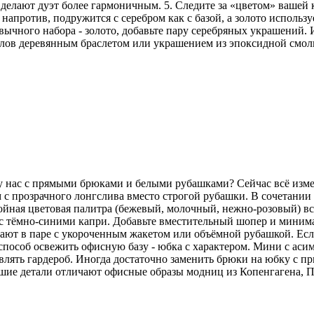
делают дуэт более гармоничным. 5. Следите за «цветом» вашей
напротив, подружится с серебром как с базой, а золото использу
ычного набора - золото, добавьте пару серебряных украшений. И
аллов деревянным браслетом или украшением из эпоксидной смо
 у нас с прямыми брюками и белыми рубашками? Сейчас всё изм
 с прозрачного лонгслива вместо строгой рубашки. В сочетани
койная цветовая палитра (бежевый, молочный, нежно-розовый) вс
но с тёмно-синими капри. Добавьте вместительный шопер и мини
ют в паре с укороченным жакетом или объёмной рубашкой. Если 
особ освежить офисную базу - юбка с характером. Мини с аси
лять гардероб. Иногда достаточно заменить брюки на юбку с пр
ьшие детали отличают офисные образы модниц из Копенгагена, 