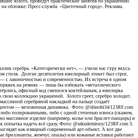
авшие золото, проведут практические занятия по украшению
 на обложке: Пресс-служба «Цветочный город». Реклама.
аллик серебра. «Категорически нет», — учили нас гуру вкуса.
ом стиля. Долгие десятилетия ювелирный этикет был строг,
о) — с лаконичностью и современностью. Их встреча в одном
и пряжек на ремнях — лишь бы избежать «металлического
стёрлись, офисный код сменился коктейльным, а ювелирка
 свою коллекцию украшений. Золото греет, серебро холодит.
с массивной серебряной накладкой на пальце создаёт
акцентом — мгновенная динамика. Фото: @shinobi34/123RF.com
 либо полированными, либо с одной степенью износа (скажем,
о массивное изделие (например, колье или браслет-панцирь) и
к попытка надеть всё сразу. Фото: @utkudemirsoy/123RF.com 3.
ыглядят как изящный современный арт-объект. А вот две
лые бриллианты, жемчуг, опалы) или кожаные вставки работают