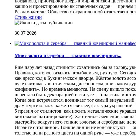
Богданова, приоткроют дверь в мир японской цветочной 
кашпо и проектированию выставочных садов — причём их
Рекламодатель: Общество с ограниченной ответственнос
Стиль жизни
30 07 2026
Микс золота и серебра — главный ювелирный...
Ещё пару лет назад стилисты схватились бы за голову, у
Правило, которое казалось незыблемым, рухнуло. Сегодн
как дресс-код в Букингемском дворце. Жёлтое золото асс
луке считалась эстетическим диссонансом, признаком ду
конфликта». Но времена меняются. На сцену вышло покол
перестала быть декларацией о статусе — она стала инст
Когда они встречаются, возникает тот самый визуальный д
драматургию: кожа кажется светлее, фактура украшений
5 правил от стилистов, как носить металлические украш
винтажное патинирование). Хаотичное смешение глянца и
выстройте вокруг него тонкие золотые и серебряные цепоч
Играйте с толщиной. Тонкие линии не конфликтуют — они
толстые цепи разного цвета на одной руке — уже перебо