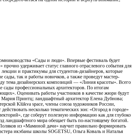
томниководства «Сады и люди». Впервые фестиваль будет
 прочно удерживает статус главного отраслевого события для
 лекции и практикумы для студентов-дизайнеров, которые
сады, так и работы новичков, а также проведут мастер-
оду тема дизайнерских композиций — «Линия красоты». Всего
кже сады профессиональных архитекторов. По итогам
ющих». Оценивать работы участников в качестве жюри будут
а Мария Принтц; ландшафтный архитектор Елена Дубнова;
рской Klükva space, члены союза художников России,
действовать несколько тематических зон: «Огород в городе»
лекторий», где соберут полезную информацию как для глубоко
ёзд ландшафтного мира обещает быть по-настоящему богатой.
с Поляков из «Маминой дачи» научит правильно формировать
Мастера икэбаны школы SOGETSU, Ольга Коваль и Наталья