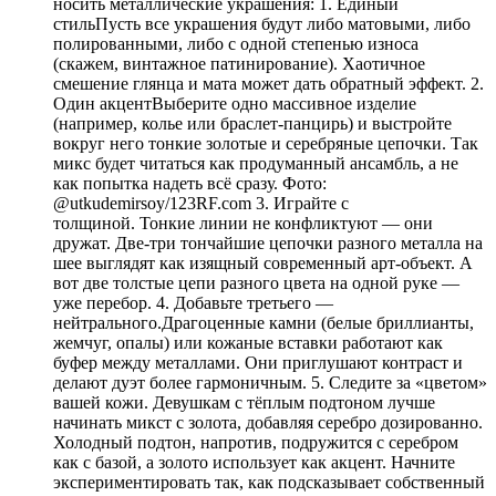
носить металлические украшения: 1. Единый
стильПусть все украшения будут либо матовыми, либо
полированными, либо с одной степенью износа
(скажем, винтажное патинирование). Хаотичное
смешение глянца и мата может дать обратный эффект. 2.
Один акцентВыберите одно массивное изделие
(например, колье или браслет-панцирь) и выстройте
вокруг него тонкие золотые и серебряные цепочки. Так
микс будет читаться как продуманный ансамбль, а не
как попытка надеть всё сразу. Фото:
@utkudemirsoy/123RF.com 3. Играйте с
толщиной. Тонкие линии не конфликтуют — они
дружат. Две-три тончайшие цепочки разного металла на
шее выглядят как изящный современный арт-объект. А
вот две толстые цепи разного цвета на одной руке —
уже перебор. 4. Добавьте третьего —
нейтрального.Драгоценные камни (белые бриллианты,
жемчуг, опалы) или кожаные вставки работают как
буфер между металлами. Они приглушают контраст и
делают дуэт более гармоничным. 5. Следите за «цветом»
вашей кожи. Девушкам с тёплым подтоном лучше
начинать микст с золота, добавляя серебро дозированно.
Холодный подтон, напротив, подружится с серебром
как с базой, а золото использует как акцент. Начните
экспериментировать так, как подсказывает собственный