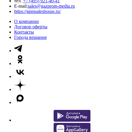
тел.
+7 (495) 921-40-41
E-mail:
sales@gazprom-media.ru
https://gpmsaleshouse.ru/
О компании
Договор оферты
Контакты
Города вещания