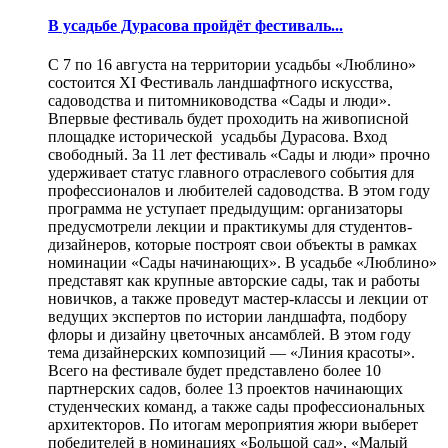
В усадьбе Дурасова пройдёт фестиваль...
С 7 по 16 августа на территории усадьбы «Люблино»
состоится XI Фестиваль ландшафтного искусства,
садоводства и питомниководства «Сады и люди».
Впервые фестиваль будет проходить на живописной
площадке исторической усадьбы Дурасова. Вход
свободный. За 11 лет фестиваль «Сады и люди» прочно
удерживает статус главного отраслевого события для
профессионалов и любителей садоводства. В этом году
программа не уступает предыдущим: организаторы
предусмотрели лекции и практикумы для студентов-
дизайнеров, которые построят свои объекты в рамках
номинации «Сады начинающих». В усадьбе «Люблино»
представят как крупные авторские сады, так и работы
новичков, а также проведут мастер-классы и лекции от
ведущих экспертов по истории ландшафта, подбору
флоры и дизайну цветочных ансамблей. В этом году
тема дизайнерских композиций — «Линия красоты».
Всего на фестивале будет представлено более 10
партнерских садов, более 13 проектов начинающих
студенческих команд, а также сады профессиональных
архитекторов. По итогам мероприятия жюри выберет
победителей в номинациях «Большой сад», «Малый