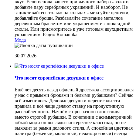
вкус. Если основа вашего привычного набора - золото,
добавьте пару серебряных украшений. И наоборот. Не
зацикливайтесь только на кольцах - миксуйте цепочки,
добавляйте броши. Разбавляйте сочетание металлов
деревянным браслетом или украшением из эпоксидной
смолы. Или присмотритесь к уже готовым двухцветным
украшениям.
Радио Romantika
Мода
30 07 2026
Что носят европейские девушки в офисе
Ещё лет десять назад офисный дресс-код ассоциировался
у нас с прямыми брюками и белыми рубашками? Сейчас
всё изменилось. Деловые девушки переписали эти
правила и всё чаще делают ставку на продуктивную
расслабленность. Начнём с прозрачного лонгслива
вместо строгой рубашки. В сочетании с асимметричной
юбкой миди он выглядит интереснее классики, но не
выходит за рамки делового стиля. А спокойная цветовая
палитра (бежевый, молочный, нежно-розовый) всегда