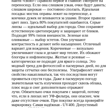
найти «свою»? Правило первое и главное: смотрите на
переносицу. Если она слишком узкая, очки будут давить;
слишком широкая — постоянно сползать. Идеальная
посадка: мостик оправы лежит на переносице, а
кончики дужек не впиваются за ушами. Второе правило:
цвет линз. Здесь 80% покупателей ошибаются. Серые
линзы — идеальный выбор для города. Они сохраняют
естественную цветопередачу и защищают от бликов.
Подходят 99% типов внешности. Зеленые или
оливковые — выбор эстетов. Они улучшают
контрастность и делают небо насыщеннее. Отличный
вариант для вождения. Коричневые — визуально
увеличивают глаза и делают мир теплее. Их обожают
блогеры и инфлюенсеры. Желтые и розовые —
категорически не подходят для яркого солнца. Это
модный тренд для фотосессий и пасмурных дней, но для
защиты сетчатки они бесполезны. Ультрафиолет имеет
свойство накапливаться, так что последствия могут
проявиться спустя годы. Даже в пасмурную погоду
значительная часть излучения проходит сквозь облака,
плюс вода и снег дополнительно отражают
лучи. Обязательно очки покупаем с защитой, потому
что, если в линзах нет УФ-фильтра, они опаснее, чем
даже отсутствие очков. При покупке всегда проверяйте
маркировку. Самая надёжная - UV400. Допустимый