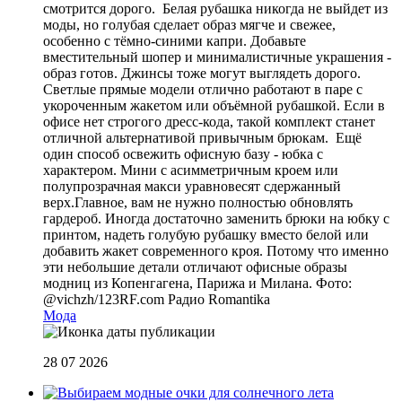
смотрится дорого. Белая рубашка никогда не выйдет из
моды, но голубая сделает образ мягче и свежее,
особенно с тёмно-синими капри. Добавьте
вместительный шопер и минималистичные украшения -
образ готов. Джинсы тоже могут выглядеть дорого.
Светлые прямые модели отлично работают в паре с
укороченным жакетом или объёмной рубашкой. Если в
офисе нет строгого дресс-кода, такой комплект станет
отличной альтернативой привычным брюкам. Ещё
один способ освежить офисную базу - юбка с
характером. Мини с асимметричным кроем или
полупрозрачная макси уравновесят сдержанный
верх.Главное, вам не нужно полностью обновлять
гардероб. Иногда достаточно заменить брюки на юбку с
принтом, надеть голубую рубашку вместо белой или
добавить жакет современного кроя. Потому что именно
эти небольшие детали отличают офисные образы
модниц из Копенгагена, Парижа и Милана. Фото:
@vichzh/123RF.com
Радио Romantika
Мода
28 07 2026