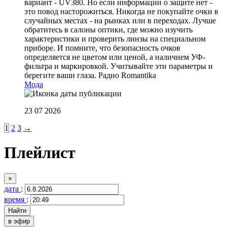
вариант - UV380. Но если информации о защите нет -
это повод насторожиться. Никогда не покупайте очки в
случайных местах - на рынках или в переходах. Лучше
обратитесь в салоны оптики, где можно изучить
характеристики и проверить линзы на специальном
приборе. И помните, что безопасность очков
определяется не цветом или ценой, а наличием УФ-
фильтра и маркировкой. Учитывайте эти параметры и
берегите ваши глаза.
Радио Romantika
Мода
23 07 2026
1
2
3
→
Плейлист
×
дата
:
время
:
в эфир