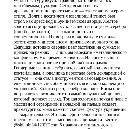
учили нас гуру вкуса. Правило, которое казалось
незыблемым, рухнуло. Сегодня миксовать
драгоценности не просто можно — это стало маркером
стиля. Долгие десятилетия ювелирный этикет был
строг, как дресс-код в Букингемском дворце. Жёлтое
золото ассоциировалось с классикой и статусом, серебро
(или белое золото) — с лаконичностью и
современностью. Их встреча в одном луке считалась
эстетическим диссонансом, признаком дурного тона.
Девушки дотошно сверяли цвет застёжек на сумках и
пряжек на ремнях — лишь бы избежать «металлического
конфликта». Но времена меняются. На сцену вышло
поколение, которое не признаёт жёстких рамок.
Гендерные границы стёрлись, офисный код сменился
коктейльным, а ювелирка перестала быть декларацией о
статусе — она стала инструментом самовыражения. А
ещё отличным способом показать всю свою коллекцию
украшений. Золото греет, серебро холодит. Когда они
встречаются, возникает тот самый визуальный диалог,
который цепляет взгляд. Тонкая золотая цепочка в паре с
массивной серебряной накладкой на пальце создаёт
драматургию: кожа кажется светлее, фактура украшений
— выразительнее. Это как чёрно-белое кино с одним
цветным акцентом — мгновенная динамика. Фото:
@shinobi34/123RF.com 5 правил от стилистов, как