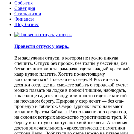
События
Совет дня
Стиль жизни
Финансы
Шоу-бизнес
Провести отпуск у озера..
Вы заслужили отпуск, в котором не нужно никуда
спешить. Отпуск без пробок, без толпы у бассейна, без
бесконечного «инстаграм-рая», где за каждый красивый
кадр нужно платить. Хотите по-настоящему
восстановиться? Поезжайте к озеру. В России есть
десятки озер, где вы сможете забыть о городской суете:
можно плавать на лодке в полной тишине, наблюдать,
как солнце садится в воду, или просто сидеть с книгой
на песчаном берегу. Природа у озер лечит — без спа-
процедур и таблеток. Озеро Тургояк часто называют
младшим братом Байкала. Расположено оно среди гор,
на склонах которых множество туристических троп. К
берегу вплотную подступают хвойные леса. А главная
достопримечательность - археологические памятники
острова Веры. Добраться до озера можно на катере или