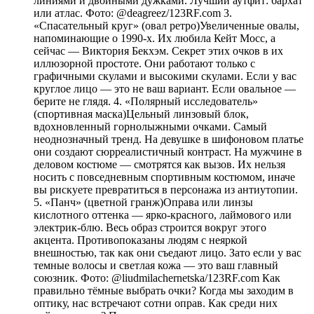
линиями и двойными дужками. Лучший аутфит: бархат
или атлас. Фото: @deagreez/123RF.com 3.
«Спасательный круг» (овал ретро)Увеличенные овалы,
напоминающие о 1990-х. Их любила Кейт Мосс, а
сейчас — Виктория Бекхэм. Секрет этих очков в их
иллюзорной простоте. Они работают только с
графичными скулами и высокими скулами. Если у вас
круглое лицо — это не ваш вариант. Если овальное —
берите не глядя. 4. «Полярный исследователь»
(спортивная маска)Цельный линзовый блок,
вдохновленный горнолыжными очками. Самый
неоднозначный тренд. На девушке в шифоновом платье
они создают сюрреалистичный контраст. На мужчине в
деловом костюме — смотрятся как вызов. Их нельзя
носить с повседневным спортивным костюмом, иначе
вы рискуете превратиться в персонажа из антиутопии.
5. «Панч» (цветной гранж)Оправа или линзы
кислотного оттенка — ярко-красного, лаймового или
электрик-блю. Весь образ строится вокруг этого
акцента. Противопоказаны людям с неяркой
внешностью, так как они съедают лицо. Зато если у вас
темные волосы и светлая кожа — это ваш главный
союзник. Фото: @liudmilachernetska/123RF.com Как
правильно тёмные выбрать очки? Когда мы заходим в
оптику, нас встречают сотни оправ. Как среди них