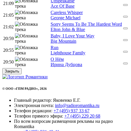
Unspeakable
21:09
Ace Of Base
Careless Whisper
21:05
George Michael
Sorry Seems To Be The Hardest Word
21:02
Elton John & Blue
Baby, I Love Your Way
20:59
Big Mountain
Run
20:55
Lighthouse Family
О Нём
20:50
Ирина Дубцова
Закрыть
© ООО «ГПМ РАДИО», 2026
Главный редактор: Яковенко Е.Г.
Электронная почта:
info@radioromantika.ru
Телефон редакции:
+7 (495) 937 33 67
Телефон прямого эфира:
+7 (495) 229 20 68
По всем вопросам размещения рекламы на радио
Romantika