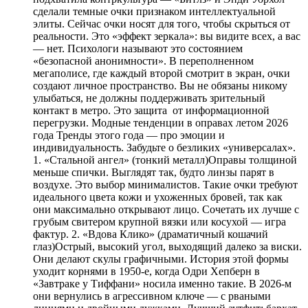
сделали темные очки признаком интеллектуальной
элиты. Сейчас очки носят для того, чтобы скрыться от
реальности. Это «эффект зеркала»: вы видите всех, а вас
— нет. Психологи называют это состоянием
«безопасной анонимности». В переполненном
мегаполисе, где каждый второй смотрит в экран, очки
создают личное пространство. Вы не обязаны никому
улыбаться, не должны поддерживать зрительный
контакт в метро. Это защита от информационной
перегрузки. Модные тенденции в оправах летом 2026
года Тренды этого года — про эмоции и
индивидуальность. Забудьте о безликих «универсалах».
1. «Стальной ангел» (тонкий металл)Оправы толщиной
меньше спички. Выглядят так, будто линзы парят в
воздухе. Это выбор минималистов. Такие очки требуют
идеального цвета кожи и ухоженных бровей, так как
они максимально открывают лицо. Сочетать их лучше с
грубым свитером крупной вязки или косухой — игра
фактур. 2. «Вдова Клико» (драматичный кошачий
глаз)Острый, высокий угол, выходящий далеко за виски.
Они делают скулы графичными. История этой формы
уходит корнями в 1950-е, когда Одри Хепберн в
«Завтраке у Тиффани» носила именно такие. В 2026-м
они вернулись в агрессивном ключе — с рваными