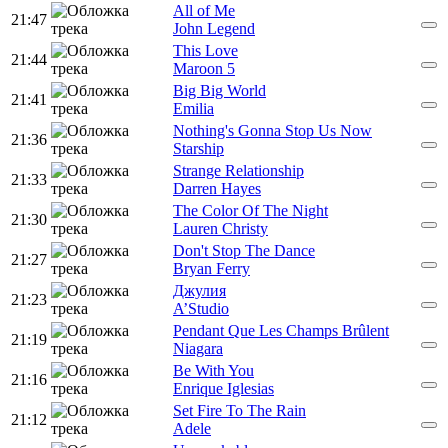
All of Me
21:47
John Legend
This Love
21:44
Maroon 5
Big Big World
21:41
Emilia
Nothing's Gonna Stop Us Now
21:36
Starship
Strange Relationship
21:33
Darren Hayes
The Color Of The Night
21:30
Lauren Christy
Don't Stop The Dance
21:27
Bryan Ferry
Джулия
21:23
A’Studio
Pendant Que Les Champs Brûlent
21:19
Niagara
Be With You
21:16
Enrique Iglesias
Set Fire To The Rain
21:12
Adele