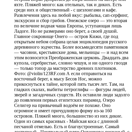
яхте. Пляжей много: как отельных, так и диких. Есть
среди них и общественный - с шезлонгами и кафе.
Развлечения здесь на любой вкус: рыбалка, сап-серфинг,
экскурсии и сбор грибов. Онежское озеро — это вторая
по величине водная чаша Европы, уступающая лишь
Ладоге. Но не размерами оно берет, а своей душой.
Главное сокровище Онего — остров Кижи, где под
открытым небом собрана целая энциклопедия русского
деревянного зодчества. Более восьмидесяти памятников
— часовни, крестьянские дома, мельницы — и над всем
этим возносится Преображенская церковь. Двадцать два
купола, серебристые, словно чешуя, и ни одного гвоздя
— только топор да мастерство древних плотников.
Фото: @violin/123RF.com А если отправиться на
восточный берег, к мысу Бесов Нос, можно
прикоснуться к тайне, которой пять тысяч лет. Там, на
гладких скалах, выбиты петроглифы — фигуры людей,
зверей и загадочных существ. Их оставили люди задолго
до появления первых египетских пирамид. Озеро
Селигер на привычный водоём не похоже. Оно
огромное и имеет причудливую форму из-за 160
островов. Пляжей много, большинство из них дикие.
Один из самых красивых - Майская коса с длинной
песчаной отмелью. Есть и благоустроенные. Самый
доступный - Центральный пляж Осташкова: песчаный, с