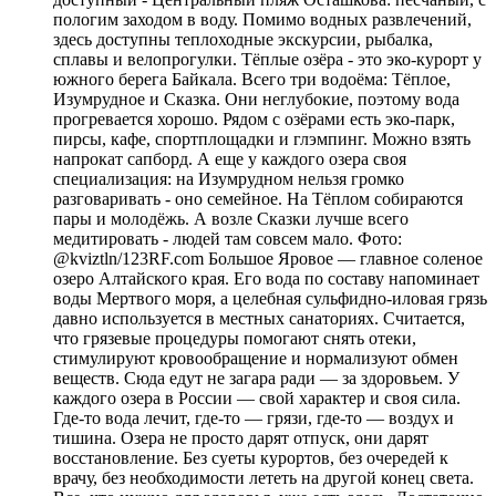
пологим заходом в воду. Помимо водных развлечений,
здесь доступны теплоходные экскурсии, рыбалка,
сплавы и велопрогулки. Тёплые озёра - это эко-курорт у
южного берега Байкала. Всего три водоёма: Тёплое,
Изумрудное и Сказка. Они неглубокие, поэтому вода
прогревается хорошо. Рядом с озёрами есть эко-парк,
пирсы, кафе, спортплощадки и глэмпинг. Можно взять
напрокат сапборд. А еще у каждого озера своя
специализация: на Изумрудном нельзя громко
разговаривать - оно семейное. На Тёплом собираются
пары и молодёжь. А возле Сказки лучше всего
медитировать - людей там совсем мало. Фото:
@kviztln/123RF.com Большое Яровое — главное соленое
озеро Алтайского края. Его вода по составу напоминает
воды Мертвого моря, а целебная сульфидно-иловая грязь
давно используется в местных санаториях. Считается,
что грязевые процедуры помогают снять отеки,
стимулируют кровообращение и нормализуют обмен
веществ. Сюда едут не загара ради — за здоровьем. У
каждого озера в России — свой характер и своя сила.
Где-то вода лечит, где-то — грязи, где-то — воздух и
тишина. Озера не просто дарят отпуск, они дарят
восстановление. Без суеты курортов, без очередей к
врачу, без необходимости лететь на другой конец света.