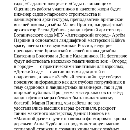
сад», «Сад-инсталляция» и «Сады начинающих».
Оценивать работы участников в качестве жюри будут
инженер садово-паркового строительства и
ландшафтной архитектуры, преподаватель Британской
высшей школы дизайна Мария Принтц; ландшафтный
архитектор Елена Дубнова; ландшафтный архитектор
Ботанического сада МГУ «Аптекарский огород» Артём
Паршин и основатели ландшафтной мастерской Klükva
space, члены союза художников России, ведущие
преподаватели Британской высшей школы дизайна
Екатерина Болотова и Денис Калашников. На фестивале
будут действовать несколько тематических зон: «Огород
в городе» — с практическими занятиями для взрослых,
«Детский сад» — с активностями для детей и
подростков, а также «Зелёный лекторий», где соберут
полезную информацию как для глубоко погружённых в
тему садоводов и ландшафтных дизайнеров, так и для
широкой публики. Программа мастер-классов от звёзд
ландшафтного мира обещает быть по-настоящему
богатой. Мария Принтц, чьи работы не раз
удостаивались высших наград фестиваля, раскроет
тайны макетного мастерства; Денис Поляков из
«Маминой дачи» научит правильно формировать кроны
деревьев; Анна Чурбанова продемонстрирует магию
топиарной стрижки и создания уникальных зелёных