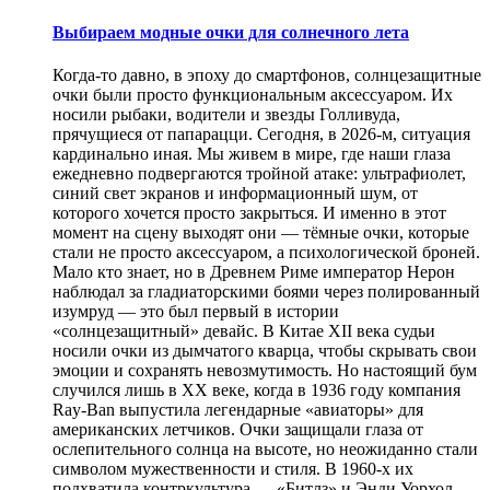
Выбираем модные очки для солнечного лета
Когда-то давно, в эпоху до смартфонов, солнцезащитные
очки были просто функциональным аксессуаром. Их
носили рыбаки, водители и звезды Голливуда,
прячущиеся от папарацци. Сегодня, в 2026-м, ситуация
кардинально иная. Мы живем в мире, где наши глаза
ежедневно подвергаются тройной атаке: ультрафиолет,
синий свет экранов и информационный шум, от
которого хочется просто закрыться. И именно в этот
момент на сцену выходят они — тёмные очки, которые
стали не просто аксессуаром, а психологической броней.
Мало кто знает, но в Древнем Риме император Нерон
наблюдал за гладиаторскими боями через полированный
изумруд — это был первый в истории
«солнцезащитный» девайс. В Китае XII века судьи
носили очки из дымчатого кварца, чтобы скрывать свои
эмоции и сохранять невозмутимость. Но настоящий бум
случился лишь в XX веке, когда в 1936 году компания
Ray-Ban выпустила легендарные «авиаторы» для
американских летчиков. Очки защищали глаза от
ослепительного солнца на высоте, но неожиданно стали
символом мужественности и стиля. В 1960-х их
подхватила контркультура — «Битлз» и Энди Уорхол