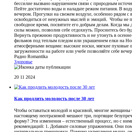
бессилие вызвано нарушением связи с природным источ
Пейте достаточно воды и наладьте режим питания. В воду
вечером. Прогулки на свежем воздухе, особенно рядом с
освободиться от ненужных мыслей и эмоций. Чтобы не пер
свободное время, посвятите его добрым делам. Когда мы 
силы можно, позволив себе отдохнуть. Проснитесь без бу
Вернуть прежнюю продуктивность и не утонуть в осенне
фильмов под теплым пледом или украшением елки на Новы
атмосферными вещами: высокие носки, мягкие пуховые од
загруженности на работе или учебе позволяйте себе вече
Радио Romantika
Здоровье
20 11 2024
Как продлить молодость после 30 лет
Чтобы оставаться молодой и красивой, многие женщины час
настоящему неотразимой мешают три, портящие безупречн
форму? Эти изменения – естественный процесс, но с ним
рекомендаций: 1. Добавьте силовые упражнения. Они п
интервальные тренировки. Помимо укрепления мышц, они 