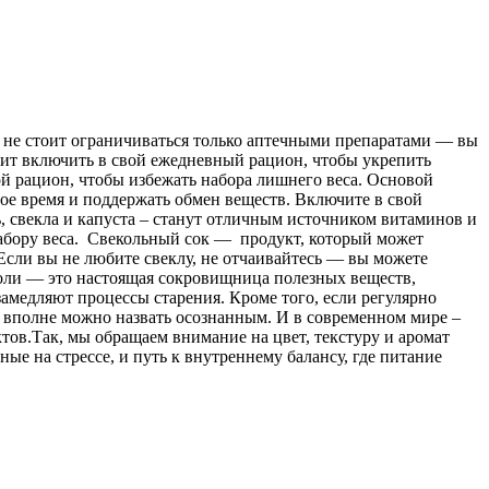
 не стоит ограничиваться только аптечными препаратами — вы
оит включить в свой ежедневный рацион, чтобы укрепить
й рацион, чтобы избежать набора лишнего веса. Основой
гое время и поддержать обмен веществ. Включите в свой
, свекла и капуста – станут отличным источником витаминов и
 набору веса. Свекольный сок — продукт, который может
 Если вы не любите свеклу, не отчаивайтесь — вы можете
кколи — это настоящая сокровищница полезных веществ,
медляют процессы старения. Кроме того, если регулярно
е вполне можно назвать осознанным. И в современном мире –
тов.Так, мы обращаем внимание на цвет, текстуру и аромат
ые на стрессе, и путь к внутреннему балансу, где питание