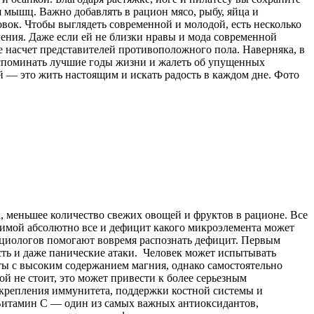
 мышц. Важно добавлять в рацион мясо, рыбу, яйца и
ок. Чтобы выглядеть современной и молодой, есть несколько
ления. Даже если ей не близки нравы и мода современной
 насчет представителей противоположного пола. Наверняка, в
 вспоминать лучшие годы жизни и жалеть об упущенных
й — это жить настоящим и искать радость в каждом дне. Фото
 меньшее количество свежих овощей и фруктов в рационе. Все
 зимой абсолютно все и дефицит какого микроэлемента может
ициологов помогают вовремя распознать дефицит. Первым
сть и даже панические атаки. Человек может испытывать
ы с высоким содержанием магния, однако самостоятельно
ой не стоит, это может привести к более серьезным
укрепления иммунитета, поддержки костной системы и
.Витамин C — один из самых важных антиоксидантов,