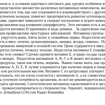
в и, в условиях короткого светового дня, уделять особенное в
 представлено множество различных витаминных комплексов, м
чается в том, как они усваиваются и взаимодействуют с друг
своении кальция, помогает предотвратить развитие остеопороз
ами, укрепляет иммунитет и снижает воспаление и играет важн
ганизмом под влиянием ультрафиолета. Этот витамин есть в жир
ндуется витамин D принимать в виде добавок. За укрепление и
н для профилактики простудных заболеваний. Витамины группы 
 и упругость кожи, блеск волос и спокойные нервы. Недостаток 
сть в мясе, печени, цельнозерновых, овощах, ягодах, семенах.
ировании иммунной и половой систем. Цинк содержится в мясе, 
уктах (печени, почках), чесноке. Недостаток витамина Е (токо
 на теле синяки? Срочно примите витамин Е, и ваши сосуды скаж
и овощах. Недостаток витаминов А, В, С и К может негативно ск
одукты, такие как печень, морковь. Важно также знать, как пр
амины A, D, E, K лучше усваиваются при наличии жиров в пище
й или растительным маслом. Витамин C из цитрусовых улучшает 
итывать, что он плохо сочетается с витамином А, а их совмест
 суточную потребность организма, но всё же рекомендуется вк
едить организму. Синтетические витамины накапливаются в ор
 проконсультироваться со специалистом. Терапевт, эндокринол
о: @marilyna/123rf.com
Радио Romantika