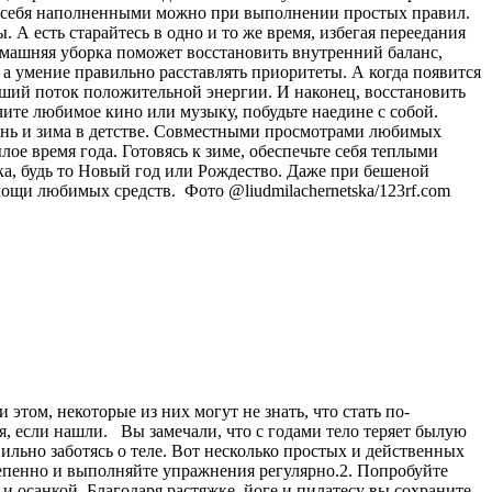
ь себя наполненными можно при выполнении простых правил.
А есть старайтесь в одно и то же время, избегая переедания
омашняя уборка поможет восстановить внутренний баланс,
 а умение правильно расставлять приоритеты. А когда появится
льший поток положительной энергии. И наконец, восстановить
чите любимое кино или музыку, побудьте наедине с собой.
сень и зима в детстве. Совместными просмотрами любимых
е время года. Готовясь к зиме, обеспечьте себя теплыми
ка, будь то Новый год или Рождество. Даже при бешеной
омощи любимых средств. Фото @liudmilachernetska/123rf.com
этом, некоторые из них могут не знать, что стать по-
, если нашли. Вы замечали, что с годами тело теряет былую
льно заботясь о теле. Вот несколько простых и действенных
пенно и выполняйте упражнения регулярно.2. Попробуйте
 осанкой. Благодаря растяжке, йоге и пилатесу вы сохраните