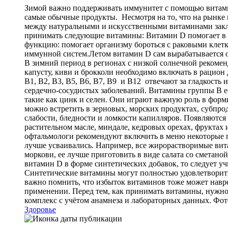
Зимой важно поддерживать иммунитет с помощью витамино
самые обычные продукты. Несмотря на то, что на рынке
между натуральными и искусственными витаминами заклю
принимать следующие витамины: Витамин D помогает в у
функцию: помогает организму бороться с раковыми клетк
иммунной систем.Летом витамин D сам вырабатывается ор
В зимний период в регионах с низкой солнечной рекоме
капусту, киви и брокколи необходимо включать в рацио
B1, B2, B3, B5, B6, B7, B9 и B12 отвечают за гладкость
сердечно-сосудистых заболеваний. Витамины группы B е
такие как цинк и селен. Они играют важную роль в форм
можно встретить в зерновых, морских продуктах, субпрод
слабости, бледности и ломкости капилляров. Появляются
растительном масле, миндале, кедровых орехах, фруктах 
офтальмологи рекомендуют включить в меню некоторые пр
лучше усваивались. Например, все жирорастворимые вит
моркови, ее лучше приготовить в виде салата со сметано
витамин D в форме синтетических добавок, то следует уч
Синтетические витамины могут полностью удовлетворить
важно помнить, что избыток витаминов тоже может навр
применении. Перед тем, как принимать витамины, нужно
комплекс с учётом анамнеза и лабораторных данных. Фот
Здоровье