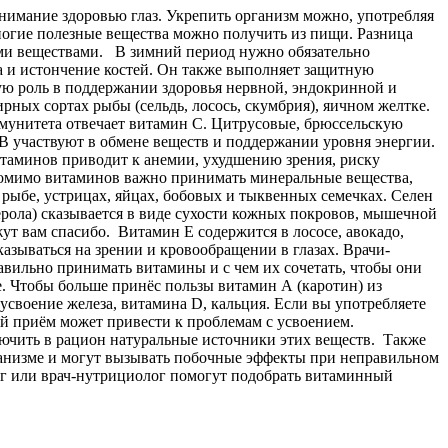
нимание здоровью глаз. Укрепить организм можно, употребляя
ногие полезные вещества можно получить из пищи. Разница
ими веществами. В зимний период нужно обязательно
а и истончение костей. Он также выполняет защитную
ую роль в поддержании здоровья нервной, эндокринной и
ных сортах рыбы (сельдь, лосось, скумбрия), яичном желтке.
ммунитета отвечает витамин С. Цитрусовые, брюссельскую
B участвуют в обмене веществ и поддержании уровня энергии.
витаминов приводит к анемии, ухудшению зрения, риску
 Помимо витаминов важно принимать минеральные вещества,
рыбе, устрицах, яйцах, бобовых и тыквенных семечках. Селен
ферола) сказывается в виде сухости кожных покровов, мышечной
ут вам спасибо. Витамин E содержится в лососе, авокадо,
азываться на зрении и кровообращении в глазах. Врачи-
авильно принимать витамины и с чем их сочетать, чтобы они
. Чтобы больше принёс пользы витамин А (каротин) из
усвоение железа, витамина D, кальция. Если вы употребляете
ный приём может привести к проблемам с усвоением.
лючить в рацион натуральные источники этих веществ. Также
ганизме и могут вызывать побочные эффекты при неправильном
ог или врач-нутрициолог помогут подобрать витаминный