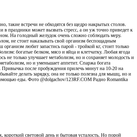
но, такие встречи не обходятся без щедро накрытых столов.
 в праздники может вызвать стресс, а он уж точно приведет к
ином. На голодный желудок очень сложно соблюдать меру.
олом, не стоит наказывать свой организм беспощадным
 организм любит запастись парой - тройкой кг, стоит только
олизм: богатые белком, мясо и яйца и клетчатку. Любая ягода
сь не только улучшает метаболизм, но и сохраняет молодость и
метаболизм, но и уменьшает аппетит. Спаржа богата
. Привычка после пробуждения прилечь минут на 10-20 на
вайте делать зарядку, она не только полезна для мышц, но и
 с помощью еды. Фото @dolgachov/123RF.COM
Радио Romantika
, короткий световой день и бытовая усталость. Но порой