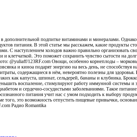
я в дополнительной подпитке витаминами и минералами. Однако
ктов питания. В этой статье мы расскажем, какие продукты ст
ами. С наступлением холодов важно правильно организовать сво
и и клетчаткой. Это поможет сохранить чувство сытости на дол
фото: @yuliaff/123RF.com Овощи, особенно корнеплоды – морковь
 овсянка и киноа подарят энергию на весь день, не способствуя
итраты, содержащиеся в нём, невероятно полезны для здоровья.
таких как капуста, шпинат, сельдерей, бананы и клубника. Бро
еньшить воспаление, стимулируют работу иммунной системы и за
 диабетом и сердечно-сосудистыми заболеваниями. Такое питани
осознанного питания учит нас с умом подходить к выбору продук
ме того, это возможность отпустить пищевые привычки, основанн
F.com
Радио Romantika