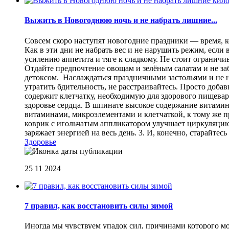
Выжить в Новогоднюю ночь и не набрать лишние...
Совсем скоро наступят новогодние праздники — время, ко
Как в эти дни не набрать вес и не нарушить режим, если
усилению аппетита и тяге к сладкому. Не стоит ограничи
Отдайте предпочтение овощам и зелёным салатам и не за
детоксом. Наслаждаться праздничными застольями и не на
утратить бдительность, не расстраивайтесь. Просто доба
содержит клетчатку, необходимую для здорового пищеваре
здоровье сердца. В шпинате высокое содержание витамин
витаминами, микроэлементами и клетчаткой, к тому же п
коврик с игольчатым аппликатором улучшает циркуляцию 
заряжает энергией на весь день. 3. И, конечно, старай
Здоровье
25 11 2024
7 правил, как восстановить силы зимой
Иногда мы чувствуем упадок сил, причинами которого мог