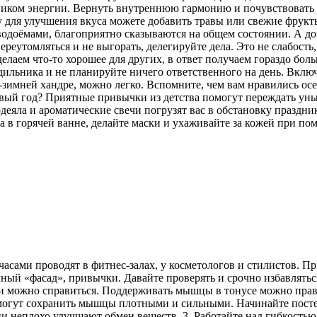
ником энергии. Вернуть внутреннюю гармонию и почувствоват
 для улучшения вкуса можете добавить травы или свежие фрукты. 
 водоёмами, благоприятно сказываются на общем состоянии. А д
еутомляться и не выгорать, делегируйте дела. Это не слабость,
делаем что-то хорошее для других, в ответ получаем гораздо бо
дильника и не планируйте ничего ответственного на день. Вклю
-зимней хандре, можно легко. Вспомните, чем вам нравились о
й год? Приятные привычки из детства помогут переждать уныло
еяла и ароматические свечи погрузят вас в обстановку праздни
ра в горячей ванне, делайте маски и ухаживайте за кожей при п
ами проводят в фитнес-залах, у косметологов и стилистов. При 
ый «фасад», привычки. Давайте проверять и срочно избавляться
и можно справиться. Поддерживать мышцы в тонусе можно прави
омогут сохранить мышцы плотными и сильными. Начинайте посте
неплохо улучшают обмен веществ. 3. Работайте над гибкостью и