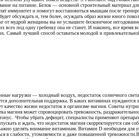
мание на питание. Белок — основной строительный материал для
ят иммунитет и помогут восстановиться мышцам после трениров
удет обсуждать и, тем более, осуждать образ жизни юного поко
кже от мудрой женщины вы не услышите бесконечное негодование
их всех под одну гребенку она не станет. И наконец, все время
зах. Самый лучший способ оставаться молодой и привлекательно
ые нагрузки — холодный воздух, недостаток солнечного света,
буется дополнительная поддержка. В каких витаминах нуждаются
ет качество жизни недостаток в организме магния. Советы нутр
атка магния может спровоцировать тревожность, раздражительно
тонус. Чтобы убрать дефицит, специалисты применяют препарат
апускать и ждать, что недостаток магния скорректируется сам соб
важно уделять внимание витаминам. Витамин D необходим для 
ться в слабости, утомляемости и даже повышенной тревожности