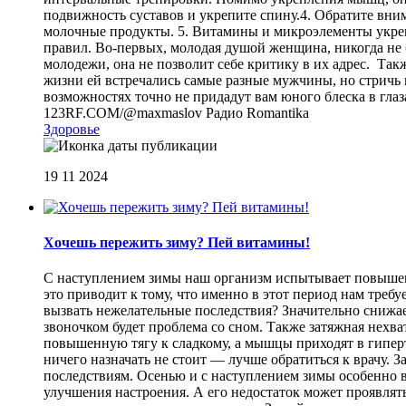
подвижность суставов и укрепите спину.4. Обратите вни
молочные продукты. 5. Витамины и микроэлементы укреп
правил. Во-первых, молодая душой женщина, никогда не б
молодежи, она не позволит себе критику в их адрес. Та
жизни ей встречались самые разные мужчины, но стричь 
возможностях точно не придадут вам юного блеска в гла
123RF.COM/@maxmaslov
Радио Romantika
Здоровье
19 11 2024
Хочешь пережить зиму? Пей витамины!
С наступлением зимы наш организм испытывает повышенн
это приводит к тому, что именно в этот период нам тре
вызвать нежелательные последствия? Значительно снижа
звоночком будет проблема со сном. Также затяжная нехв
повышенную тягу к сладкому, а мышцы приходят в гипер
ничего назначать не стоит — лучше обратиться к врачу. З
последствиям. Осенью и с наступлением зимы особенно 
улучшения настроения. А его недостаток может проявля