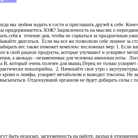
гда мы любим ходить в гости и приглашать друзей к себе. Конеч
 вы придерживаетесь ЗОЖ? Зацикленность на мыслях о переедании
вать себя в течение дня, чтобы не сорваться за праздничным уж
бывайте двигаться. Если вы все же позволили себе лишнее за ст
бирать вес также поможет комплекс несложных мер: 1. Если ваш
вьте в свой рацион продукты, которые улучшают и ускоряют метаб
ния, а авокадо - незаменимые для человека аминокислоты. Лосо
а B, который очень полезен для мышц.Перец не только ускоряет 
рактически некалорийна. 2. Начинайте свое утро с акупунктуры
крови и лимфы, ускоряет метаболизм и выводит токсины. Не забы
тесь высыпаться. Отдохнувший организм не будет добирать силы
ут быть недосып, загруженность на работе, разлад в отношениях