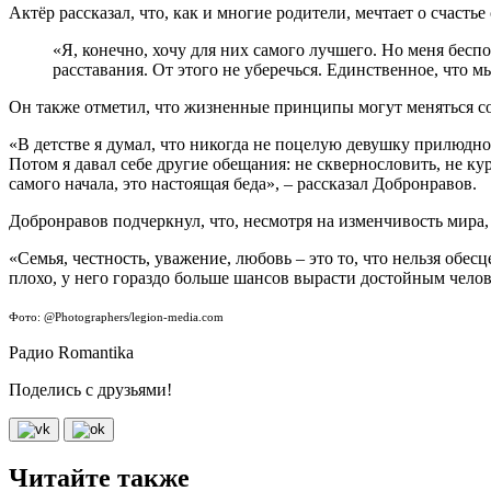
Актёр рассказал, что, как и многие родители, мечтает о счасть
«Я, конечно, хочу для них самого лучшего. Но меня бесп
расставания. От этого не уберечься. Единственное, что м
Он также отметил, что жизненные принципы могут меняться с
«В детстве я думал, что никогда не поцелую девушку прилюдно
Потом я давал себе другие обещания: не сквернословить, не ку
самого начала, это настоящая беда», – рассказал Добронравов.
Добронравов подчеркнул, что, несмотря на изменчивость мира,
«Семья, честность, уважение, любовь – это то, что нельзя обес
плохо, у него гораздо больше шансов вырасти достойным чело
Фото: @Photographers/legion-media.com
Радио Romantika
Поделись с друзьями!
Читайте также