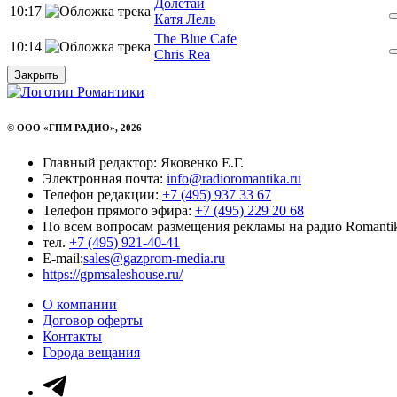
Долетай
10:17
Катя Лель
The Blue Cafe
10:14
Chris Rea
Закрыть
© ООО «ГПМ РАДИО», 2026
Главный редактор: Яковенко Е.Г.
Электронная почта:
info@radioromantika.ru
Телефон редакции:
+7 (495) 937 33 67
Телефон прямого эфира:
+7 (495) 229 20 68
По всем вопросам размещения рекламы на радио Romanti
тел.
+7 (495) 921-40-41
E-mail:
sales@gazprom-media.ru
https://gpmsaleshouse.ru/
О компании
Договор оферты
Контакты
Города вещания