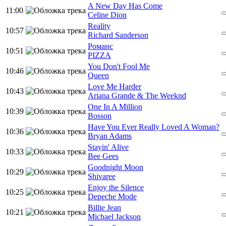
A New Day Has Come
11:00
Celine Dion
Reality
10:57
Richard Sanderson
Романс
10:51
PIZZA
You Don't Fool Me
10:46
Queen
Love Me Harder
10:43
Ariana Grande & The Weeknd
One In A Million
10:39
Bosson
Have You Ever Really Loved A Woman?
10:36
Bryan Adams
Stayin' Alive
10:33
Bee Gees
Goodnight Moon
10:29
Shivaree
Enjoy the Silence
10:25
Depeche Mode
Billie Jean
10:21
Michael Jackson