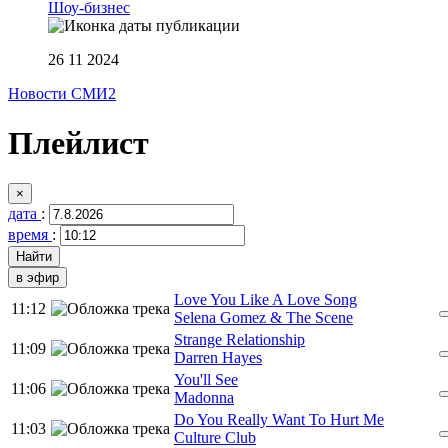
Шоу-бизнес
26 11 2024
Новости СМИ2
Плейлист
×
дата
:
время
:
в эфир
Love You Like A Love Song
11:12
Selena Gomez & The Scene
Strange Relationship
11:09
Darren Hayes
You'll See
11:06
Madonna
Do You Really Want To Hurt Me
11:03
Culture Club