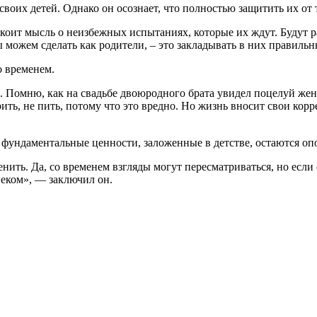
е своих детей. Однако он осознает, что полностью защитить их о
окоит мысль о неизбежных испытаниях, которые их ждут. Будут р
ы можем сделать как родители, – это закладывать в них правильн
о временем.
. Помню, как на свадьбе двоюродного брата увидел поцелуй жени
рить, не пить, потому что это вредно. Но жизнь вносит свои кор
 фундаментальные ценности, заложенные в детстве, остаются опо
ценить. Да, со временем взгляды могут пересматриваться, но если
веком», — заключил он.