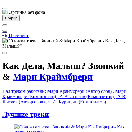
в эфир
Плейлист
Как Дела, Малыш?
Звонкий
&
Мари Краймбрери
Над треком работали: Мари Краймбрери (Автор слов) , Мари
Краймбрери (Композитор) , А.В. Лысков (Композитор) , А.В.
Лысков (Автор слов) , С.А. Курицын (Композитор)
Лучшие треки