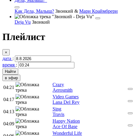
Как Дела, Малыш?
Звонкий
&
Мари Краймбрери
Deja Vu
Звонкий
Плейлист
×
дата
:
время
:
в эфир
Crazy
04:21
Aerosmith
Video Games
04:17
Lana Del Rey
Sing
04:13
Travis
Happy Nation
04:09
Ace Of Base
Wonderful Life
04:06