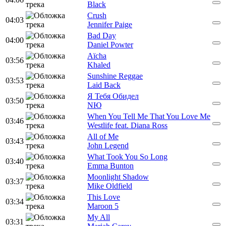
Black
Crush
04:03
Jennifer Paige
Bad Day
04:00
Daniel Powter
Aïcha
03:56
Khaled
Sunshine Reggae
03:53
Laid Back
Я Тебя Обидел
03:50
NЮ
When You Tell Me That You Love Me
03:46
Westlife feat. Diana Ross
All of Me
03:43
John Legend
What Took You So Long
03:40
Emma Bunton
Moonlight Shadow
03:37
Mike Oldfield
This Love
03:34
Maroon 5
My All
03:31