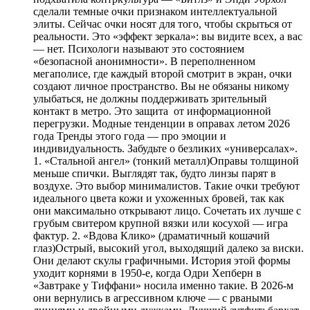
сделали темные очки признаком интеллектуальной
элиты. Сейчас очки носят для того, чтобы скрыться от
реальности. Это «эффект зеркала»: вы видите всех, а вас
— нет. Психологи называют это состоянием
«безопасной анонимности». В переполненном
мегаполисе, где каждый второй смотрит в экран, очки
создают личное пространство. Вы не обязаны никому
улыбаться, не должны поддерживать зрительный
контакт в метро. Это защита от информационной
перегрузки. Модные тенденции в оправах летом 2026
года Тренды этого года — про эмоции и
индивидуальность. Забудьте о безликих «универсалах».
1. «Стальной ангел» (тонкий металл)Оправы толщиной
меньше спички. Выглядят так, будто линзы парят в
воздухе. Это выбор минималистов. Такие очки требуют
идеального цвета кожи и ухоженных бровей, так как
они максимально открывают лицо. Сочетать их лучше с
грубым свитером крупной вязки или косухой — игра
фактур. 2. «Вдова Клико» (драматичный кошачий
глаз)Острый, высокий угол, выходящий далеко за виски.
Они делают скулы графичными. История этой формы
уходит корнями в 1950-е, когда Одри Хепберн в
«Завтраке у Тиффани» носила именно такие. В 2026-м
они вернулись в агрессивном ключе — с рваными