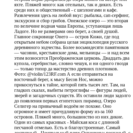
яхте. Пляжей много: как отельных, так и диких. Есть
среди них и общественный - с шезлонгами и кафе.
Развлечения здесь на любой вкус: рыбалка, сап-серфинг,
экскурсии и сбор грибов. Онежское озеро — это вторая
по величине водная чаша Европы, уступающая лишь
Ладоге. Но не размерами оно берет, а своей душой.
Главное сокровище Онего — остров Кижи, где под
открытым небом собрана целая энциклопедия русского
деревянного зодчества. Более восьмидесяти памятников
— часовни, крестьянские дома, мельницы — и над всем
этим возносится Преображенская церковь. Двадцать два
купола, серебристые, словно чешуя, и ни одного гвоздя
— только топор да мастерство древних плотников.
Фото: @violin/123RF.com А если отправиться на
восточный берег, к мысу Бесов Нос, можно
прикоснуться к тайне, которой пять тысяч лет. Там, на
гладких скалах, выбиты петроглифы — фигуры людей,
зверей и загадочных существ. Их оставили люди задолго
до появления первых египетских пирамид. Озеро
Селигер на привычный водоём не похоже. Оно
огромное и имеет причудливую форму из-за 160
островов. Пляжей много, большинство из них дикие.
Один из самых красивых - Майская коса с длинной
песчаной отмелью. Есть и благоустроенные. Самый
доступный - Центральный пляж Осташкова: песчаный, с