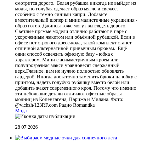
смотрится дорого. Белая рубашка никогда не выйдет из
моды, но голубая сделает образ мягче и свежее,
особенно с тёмно-синими капри. Добавьте
вместительный шопер и минималистичные украшения -
образ готов. Джинсы тоже могут выглядеть дорого.
Светлые прямые модели отлично работают в паре с
укороченным жакетом или объёмной рубашкой. Если в
офисе нет строгого дресс-кода, такой комплект станет
отличной альтернативой привычным брюкам. Ещё
один способ освежить офисную базу - юбка с
характером. Мини с асимметричным кроем или
полупрозрачная макси уравновесят сдержанный
верх.Главное, вам не нужно полностью обновлять
гардероб. Иногда достаточно заменить брюки на юбку с
принтом, надеть голубую рубашку вместо белой или
добавить жакет современного кроя. Потому что именно
эти небольшие детали отличают офисные образы
модниц из Копенгагена, Парижа и Милана. Фото:
@vichzh/123RF.com
Радио Romantika
Мода
28 07 2026