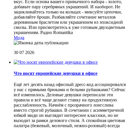
вкус. Если основа вашего привычного набора - золото,
добавьте пару серебряных украшений. И наоборот. Не
зацикливайтесь только на кольцах - миксуйте цепочки,
добавляйте броши. Разбавляйте сочетание металлов
деревянным браслетом или украшением из эпоксидной
смолы. Или присмотритесь к уже готовым двухцветным
украшениям.
Радио Romantika
Мода
30 07 2026
Что носят европейские девушки в офисе
Ещё лет десять назад офисный дресс-код ассоциировался
у нас с прямыми брюками и белыми рубашками? Сейчас
всё изменилось. Деловые девушки переписали эти
правила и всё чаще делают ставку на продуктивную
расслабленность. Начнём с прозрачного лонгслива
вместо строгой рубашки. В сочетании с асимметричной
юбкой миди он выглядит интереснее классики, но не
выходит за рамки делового стиля. А спокойная цветовая
палитра (бежевый, молочный, нежно-розовый) всегда