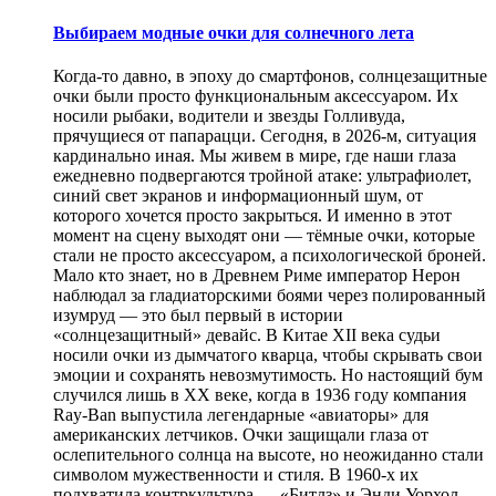
Выбираем модные очки для солнечного лета
Когда-то давно, в эпоху до смартфонов, солнцезащитные
очки были просто функциональным аксессуаром. Их
носили рыбаки, водители и звезды Голливуда,
прячущиеся от папарацци. Сегодня, в 2026-м, ситуация
кардинально иная. Мы живем в мире, где наши глаза
ежедневно подвергаются тройной атаке: ультрафиолет,
синий свет экранов и информационный шум, от
которого хочется просто закрыться. И именно в этот
момент на сцену выходят они — тёмные очки, которые
стали не просто аксессуаром, а психологической броней.
Мало кто знает, но в Древнем Риме император Нерон
наблюдал за гладиаторскими боями через полированный
изумруд — это был первый в истории
«солнцезащитный» девайс. В Китае XII века судьи
носили очки из дымчатого кварца, чтобы скрывать свои
эмоции и сохранять невозмутимость. Но настоящий бум
случился лишь в XX веке, когда в 1936 году компания
Ray-Ban выпустила легендарные «авиаторы» для
американских летчиков. Очки защищали глаза от
ослепительного солнца на высоте, но неожиданно стали
символом мужественности и стиля. В 1960-х их
подхватила контркультура — «Битлз» и Энди Уорхол