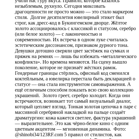
учили нас гуру вкуса. Правило, которое казалось
незыблемым, рухнуло. Сегодня миксовать
драгоценности не просто можно — это стало маркером
стиля. Долгие десятилетия ювелирный этикет был
строг, как дресс-код в Букингемском дворце. Жёлтое
золото ассоциировалось с классикой и статусом, серебро
(или белое золото) — с лаконичностью и
современностью. Их встреча в одном луке считалась
эстетическим диссонансом, признаком дурного тона.
Девушки дотошно сверяли цвет застёжек на сумках и
пряжек на ремнях — лишь бы избежать «металлического
конфликта». Но времена меняются. На сцену вышло
поколение, которое не признаёт жёстких рамок.
Гендерные границы стёрлись, офисный код сменился
коктейльным, а ювелирка перестала быть декларацией о
статусе — она стала инструментом самовыражения. А
ещё отличным способом показать всю свою коллекцию
украшений. Золото греет, серебро холодит. Когда они
встречаются, возникает тот самый визуальный диалог,
который цепляет взгляд. Тонкая золотая цепочка в паре с
массивной серебряной накладкой на пальце создаёт
драматургию: кожа кажется светлее, фактура украшений
— выразительнее. Это как чёрно-белое кино с одним
цветным акцентом — мгновенная динамика. Фото:
@shinobi34/123RF.com 5 правил от стилистов, как