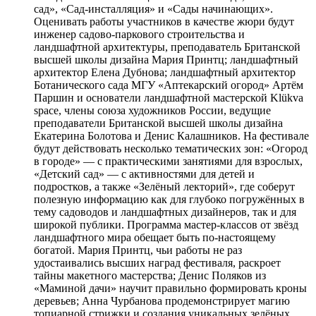
сад», «Сад-инсталляция» и «Сады начинающих».
Оценивать работы участников в качестве жюри будут
инженер садово-паркового строительства и
ландшафтной архитектуры, преподаватель Британской
высшей школы дизайна Мария Принтц; ландшафтный
архитектор Елена Дубнова; ландшафтный архитектор
Ботанического сада МГУ «Аптекарский огород» Артём
Паршин и основатели ландшафтной мастерской Klükva
space, члены союза художников России, ведущие
преподаватели Британской высшей школы дизайна
Екатерина Болотова и Денис Калашников. На фестивале
будут действовать несколько тематических зон: «Огород
в городе» — с практическими занятиями для взрослых,
«Детский сад» — с активностями для детей и
подростков, а также «Зелёный лекторий», где соберут
полезную информацию как для глубоко погружённых в
тему садоводов и ландшафтных дизайнеров, так и для
широкой публики. Программа мастер-классов от звёзд
ландшафтного мира обещает быть по-настоящему
богатой. Мария Принтц, чьи работы не раз
удостаивались высших наград фестиваля, раскроет
тайны макетного мастерства; Денис Поляков из
«Маминой дачи» научит правильно формировать кроны
деревьев; Анна Чурбанова продемонстрирует магию
топиарной стрижки и создания уникальных зелёных