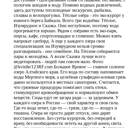
пологим заходом в воду. Помимо водных развлечений,
здесь доступны теплоходные экскурсии, рыбалка,
сплавы и велопрогулки. Тёплые озёра - это эко-курорт у
южного берега Байкала. Всего три водоёма: Тёплое,
Изумрудное и Сказка. Они неглубокие, поэтому вода
прогревается хорошо. Рядом с озёрами есть эко-парк,
пирсы, кафе, спортплощадки и глэмпинг. Можно взять
напрокат сапборд. А еще у каждого озера своя
специализация: на Изумрудном нельзя громко
разговаривать - оно семейное. На Тёплом собираются
пары и молодёжь. А возле Сказки лучше всего
медитировать - людей там совсем мало. Фото:
@kviztln/123RF.com Большое Яровое — главное соленое
озеро Алтайского края. Его вода по составу напоминает
воды Мертвого моря, а целебная сульфидно-иловая грязь
давно используется в местных санаториях. Считается,
что грязевые процедуры помогают снять отеки,
стимулируют кровообращение и нормализуют обмен
веществ. Сюда едут не загара ради — за здоровьем. У
каждого озера в России — свой характер и своя сила.
Где-то вода лечит, где-то — грязи, где-то — воздух и
тишина. Озера не просто дарят отпуск, они дарят
восстановление. Без суеты курортов, без очередей к
врачу, без необходимости лететь на другой конец света.