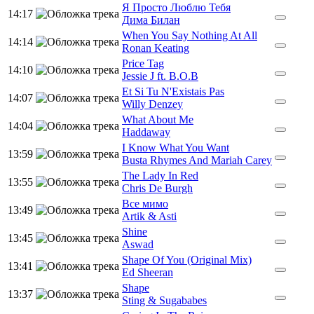
Я Просто Люблю Тебя
14:17
Дима Билан
When You Say Nothing At All
14:14
Ronan Keating
Price Tag
14:10
Jessie J ft. B.O.B
Et Si Tu N'Existais Pas
14:07
Willy Denzey
What About Me
14:04
Haddaway
I Know What You Want
13:59
Busta Rhymes And Mariah Carey
The Lady In Red
13:55
Chris De Burgh
Все мимо
13:49
Artik & Asti
Shine
13:45
Aswad
Shape Of You (Original Mix)
13:41
Ed Sheeran
Shape
13:37
Sting & Sugababes