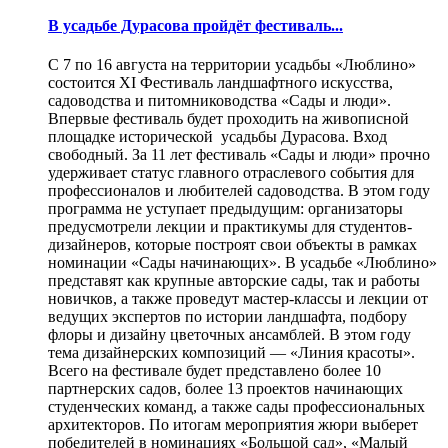
В усадьбе Дурасова пройдёт фестиваль...
С 7 по 16 августа на территории усадьбы «Люблино»
состоится XI Фестиваль ландшафтного искусства,
садоводства и питомниководства «Сады и люди».
Впервые фестиваль будет проходить на живописной
площадке исторической усадьбы Дурасова. Вход
свободный. За 11 лет фестиваль «Сады и люди» прочно
удерживает статус главного отраслевого события для
профессионалов и любителей садоводства. В этом году
программа не уступает предыдущим: организаторы
предусмотрели лекции и практикумы для студентов-
дизайнеров, которые построят свои объекты в рамках
номинации «Сады начинающих». В усадьбе «Люблино»
представят как крупные авторские сады, так и работы
новичков, а также проведут мастер-классы и лекции от
ведущих экспертов по истории ландшафта, подбору
флоры и дизайну цветочных ансамблей. В этом году
тема дизайнерских композиций — «Линия красоты».
Всего на фестивале будет представлено более 10
партнерских садов, более 13 проектов начинающих
студенческих команд, а также сады профессиональных
архитекторов. По итогам мероприятия жюри выберет
победителей в номинациях «Большой сад», «Малый