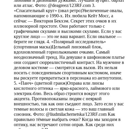
линиями и двойными дужками. Лучший аутфит: бархат
или атлас. Фото: @deagreez/123RF.com 3.
«Спасательный круг» (овал ретро)Увеличенные овалы,
напоминающие о 1990-х. Их любила Кейт Мосс, а
сейчас — Виктория Бекхэм. Секрет этих очков в их
иллюзорной простоте. Они работают только с
графичными скулами и высокими скулами. Если у вас
круглое лицо — это не ваш вариант. Если овальное —
берите не глядя. 4. «Полярный исследователь»
(спортивная маска)Цельный линзовый блок,
вдохновленный горнолыжными очками. Самый
неоднозначный тренд. На девушке в шифоновом платье
они создают сюрреалистичный контраст. На мужчине в
деловом костюме — смотрятся как вызов. Их нельзя
носить с повседневным спортивным костюмом, иначе
вы рискуете превратиться в персонажа из антиутопии.
5. «Панч» (цветной гранж)Оправа или линзы
кислотного оттенка — ярко-красного, лаймового или
электрик-блю. Весь образ строится вокруг этого
акцента. Противопоказаны людям с неяркой
внешностью, так как они съедают лицо. Зато если у вас
темные волосы и светлая кожа — это ваш главный
союзник. Фото: @liudmilachernetska/123RF.com Как
правильно тёмные выбрать очки? Когда мы заходим в
оптику, нас встречают сотни оправ. Как среди них