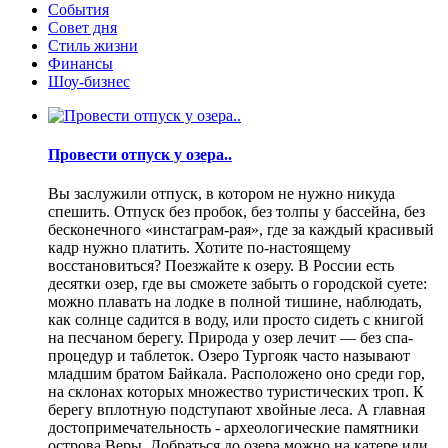
События
Совет дня
Стиль жизни
Финансы
Шоу-бизнес
Провести отпуск у озера..
Вы заслужили отпуск, в котором не нужно никуда
спешить. Отпуск без пробок, без толпы у бассейна, без
бесконечного «инстаграм-рая», где за каждый красивый
кадр нужно платить. Хотите по-настоящему
восстановиться? Поезжайте к озеру. В России есть
десятки озер, где вы сможете забыть о городской суете:
можно плавать на лодке в полной тишине, наблюдать,
как солнце садится в воду, или просто сидеть с книгой
на песчаном берегу. Природа у озер лечит — без спа-
процедур и таблеток. Озеро Тургояк часто называют
младшим братом Байкала. Расположено оно среди гор,
на склонах которых множество туристических троп. К
берегу вплотную подступают хвойные леса. А главная
достопримечательность - археологические памятники
острова Веры. Добраться до озера можно на катере или