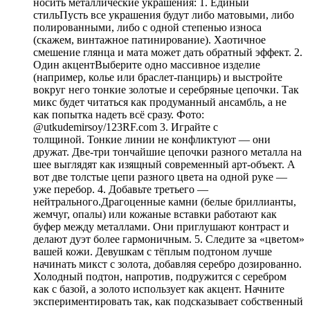
носить металлические украшения: 1. Единый
стильПусть все украшения будут либо матовыми, либо
полированными, либо с одной степенью износа
(скажем, винтажное патинирование). Хаотичное
смешение глянца и мата может дать обратный эффект. 2.
Один акцентВыберите одно массивное изделие
(например, колье или браслет-панцирь) и выстройте
вокруг него тонкие золотые и серебряные цепочки. Так
микс будет читаться как продуманный ансамбль, а не
как попытка надеть всё сразу. Фото:
@utkudemirsoy/123RF.com 3. Играйте с
толщиной. Тонкие линии не конфликтуют — они
дружат. Две-три тончайшие цепочки разного металла на
шее выглядят как изящный современный арт-объект. А
вот две толстые цепи разного цвета на одной руке —
уже перебор. 4. Добавьте третьего —
нейтрального.Драгоценные камни (белые бриллианты,
жемчуг, опалы) или кожаные вставки работают как
буфер между металлами. Они приглушают контраст и
делают дуэт более гармоничным. 5. Следите за «цветом»
вашей кожи. Девушкам с тёплым подтоном лучше
начинать микст с золота, добавляя серебро дозированно.
Холодный подтон, напротив, подружится с серебром
как с базой, а золото использует как акцент. Начните
экспериментировать так, как подсказывает собственный