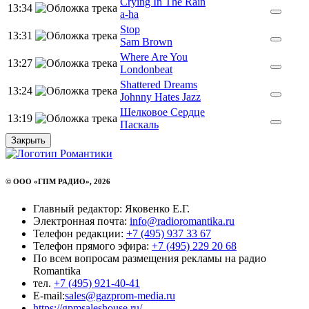
Crying In The Rain
13:34
a-ha
Stop
13:31
Sam Brown
Where Are You
13:27
Londonbeat
Shattered Dreams
13:24
Johnny Hates Jazz
Шелковое Сердце
13:19
Паскаль
Закрыть
© ООО «ГПМ РАДИО», 2026
Главный редактор: Яковенко Е.Г.
Электронная почта:
info@radioromantika.ru
Телефон редакции:
+7 (495) 937 33 67
Телефон прямого эфира:
+7 (495) 229 20 68
По всем вопросам размещения рекламы на радио
Romantika
тел.
+7 (495) 921-40-41
E-mail:
sales@gazprom-media.ru
https://gpmsaleshouse.ru/