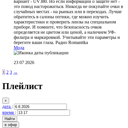
вариант - UV380. Но если информации о защите нет -
это повод насторожиться. Никогда не покупайте очки в
случайных местах - на рынках или в переходах. Лучше
обратитесь в салоны оптики, где можно изучить
характеристики и проверить линзы на специальном
приборе. И помните, что безопасность очков
определяется не цветом или ценой, а наличием УФ-
фильтра и маркировкой. Учитывайте эти параметры и
берегите ваши глаза.
Радио Romantika
Мода
23 07 2026
1
2
3
→
Плейлист
×
дата
:
время
:
в эфир