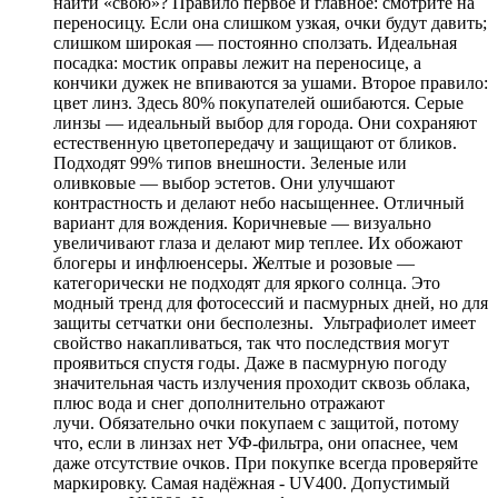
найти «свою»? Правило первое и главное: смотрите на
переносицу. Если она слишком узкая, очки будут давить;
слишком широкая — постоянно сползать. Идеальная
посадка: мостик оправы лежит на переносице, а
кончики дужек не впиваются за ушами. Второе правило:
цвет линз. Здесь 80% покупателей ошибаются. Серые
линзы — идеальный выбор для города. Они сохраняют
естественную цветопередачу и защищают от бликов.
Подходят 99% типов внешности. Зеленые или
оливковые — выбор эстетов. Они улучшают
контрастность и делают небо насыщеннее. Отличный
вариант для вождения. Коричневые — визуально
увеличивают глаза и делают мир теплее. Их обожают
блогеры и инфлюенсеры. Желтые и розовые —
категорически не подходят для яркого солнца. Это
модный тренд для фотосессий и пасмурных дней, но для
защиты сетчатки они бесполезны. Ультрафиолет имеет
свойство накапливаться, так что последствия могут
проявиться спустя годы. Даже в пасмурную погоду
значительная часть излучения проходит сквозь облака,
плюс вода и снег дополнительно отражают
лучи. Обязательно очки покупаем с защитой, потому
что, если в линзах нет УФ-фильтра, они опаснее, чем
даже отсутствие очков. При покупке всегда проверяйте
маркировку. Самая надёжная - UV400. Допустимый