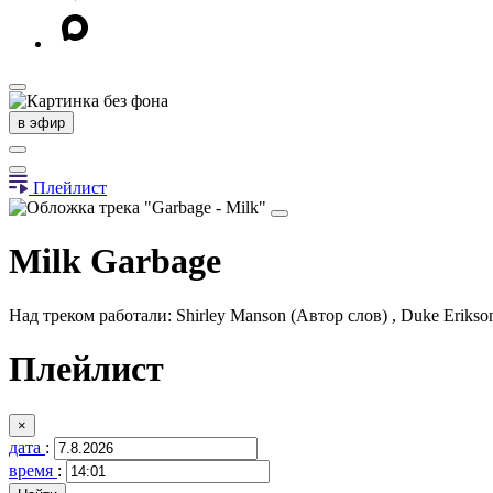
в эфир
Плейлист
Milk
Garbage
Над треком работали: Shirley Manson (Автор слов) , Duke Erikson
Плейлист
×
дата
:
время
: