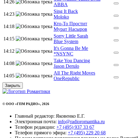
14:26
ABBA
Sing It Back
14:23
Moloko
Кто-То Простит
14:18
Мурат Насыров
Sorry Little Sarah
14:15
Blue System
It's Gonna Be Me
14:12
*NSYNC
Take You Dancing
14:08
Jason Derulo
All The Right Moves
14:05
OneRepublic
Закрыть
© ООО «ГПМ РАДИО», 2026
Главный редактор: Яковенко Е.Г.
Электронная почта:
info@radioromantika.ru
Телефон редакции:
+7 (495) 937 33 67
Телефон прямого эфира:
+7 (495) 229 20 68