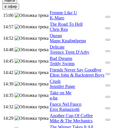
в эфир
Femme Like U
15:00
K-Maro
The Road To Hell
14:57
Chris Rea
Океан
14:52
Мари Краймбрери
Delicate
14:48
Terence Trent D'Arby
Bad Dreams
14:45
Teddy Swims
Friends Never Say Goodbye
14:42
Elton John & Backstreet Boys
Crush
14:39
Jennifer Paige
Take on Me
14:35
a-ha
Fuoco Nel Fuoco
14:32
Eros Ramazzotti
Another Cup Of Coffee
14:29
Mike & The Mechanics
The Winner Takes It All