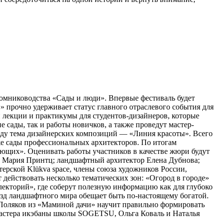
томниководства «Сады и люди». Впервые фестиваль будет
 прочно удерживает статус главного отраслевого события для
 лекции и практикумы для студентов-дизайнеров, которые
сады, так и работы новичков, а также проведут мастер-
оду тема дизайнерских композиций — «Линия красоты». Всего
кже сады профессиональных архитекторов. По итогам
ющих». Оценивать работы участников в качестве жюри будут
а Мария Принтц; ландшафтный архитектор Елена Дубнова;
рской Klükva space, члены союза художников России,
действовать несколько тематических зон: «Огород в городе»
лекторий», где соберут полезную информацию как для глубоко
ёзд ландшафтного мира обещает быть по-настоящему богатой.
с Поляков из «Маминой дачи» научит правильно формировать
Мастера икэбаны школы SOGETSU, Ольга Коваль и Наталья