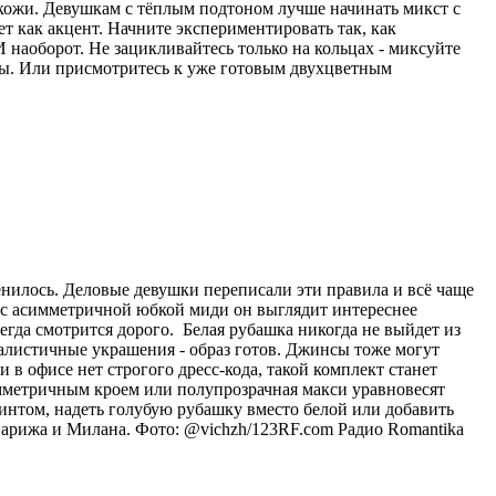
 кожи. Девушкам с тёплым подтоном лучше начинать микст с
ет как акцент. Начните экспериментировать так, как
 наоборот. Не зацикливайтесь только на кольцах - миксуйте
лы. Или присмотритесь к уже готовым двухцветным
енилось. Деловые девушки переписали эти правила и всё чаще
и с асимметричной юбкой миди он выглядит интереснее
егда смотрится дорого. Белая рубашка никогда не выйдет из
малистичные украшения - образ готов. Джинсы тоже могут
в офисе нет строгого дресс-кода, такой комплект станет
мметричным кроем или полупрозрачная макси уравновесят
интом, надеть голубую рубашку вместо белой или добавить
Парижа и Милана. Фото: @vichzh/123RF.com
Радио Romantika