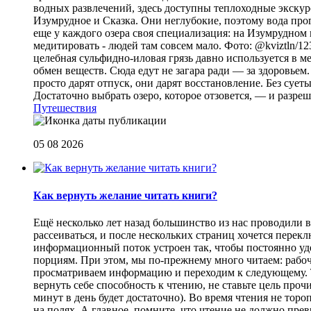
водных развлечений, здесь доступны теплоходные экскурс
Изумрудное и Сказка. Они неглубокие, поэтому вода прог
еще у каждого озера своя специализация: на Изумрудном 
медитировать - людей там совсем мало. Фото: @kviztln/1
целебная сульфидно-иловая грязь давно используется в 
обмен веществ. Сюда едут не загара ради — за здоровьем. 
просто дарят отпуск, они дарят восстановление. Без суеты 
Достаточно выбрать озеро, которое отзовется, — и разреш
Путешествия
05 08 2026
Как вернуть желание читать книги?
Eщё несколько лет назад большинство из нас проводили в
рассеиваться, и после нескольких страниц хочется перек
информационный поток устроен так, чтобы постоянно уде
порциям. При этом, мы по-прежнему много читаем: рабоч
просматриваем информацию и переходим к следующему. Т
вернуть себе способность к чтению, не ставьте цель проч
минут в день будет достаточно). Во время чтения не торо
на полях. А главное, помните, что чтение не должно пре