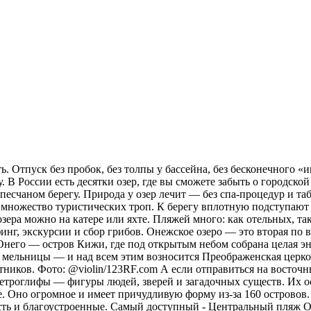
. Отпуск без пробок, без толпы у бассейна, без бесконечного «и
 В России есть десятки озер, где вы сможете забыть о городской
а песчаном берегу. Природа у озер лечит — без спа-процедур и 
х множество туристических троп. К берегу вплотную подступают 
зера можно на катере или яхте. Пляжей много: как отельных, та
рфинг, экскурсии и сбор грибов. Онежское озеро — это вторая п
 Онего — остров Кижи, где под открытым небом собрана целая эн
 мельницы — и над всем этим возносится Преображенская церковь
тников. Фото: @violin/123RF.com А если отправиться на восточн
ы петроглифы — фигуры людей, зверей и загадочных существ. Их 
. Оно огромное и имеет причудливую форму из-за 160 островов.
сть и благоустроенные. Самый доступный - Центральный пляж О