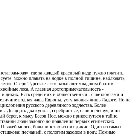
нстаграм-рая», где за каждый красивый кадр нужно платить.
 суете: можно плавать на лодке в полной тишине, наблюдать,
таблеток. Озеро Тургояк часто называют младшим братом
хвойные леса. А главная достопримечательность -
к и диких. Есть среди них и общественный - с шезлонгами и
о величине водная чаша Европы, уступающая лишь Ладоге. Но не
циклопедия русского деревянного зодчества. Более
. Двадцать два купола, серебристые, словно чешуя, и ни
ый берег, к мысу Бесов Нос, можно прикоснуться к тайне,
оставили люди задолго до появления первых египетских
 Пляжей много, большинство из них дикие. Один из самых
сташкова: песчаный, с пологим заходом в воду. Помимо