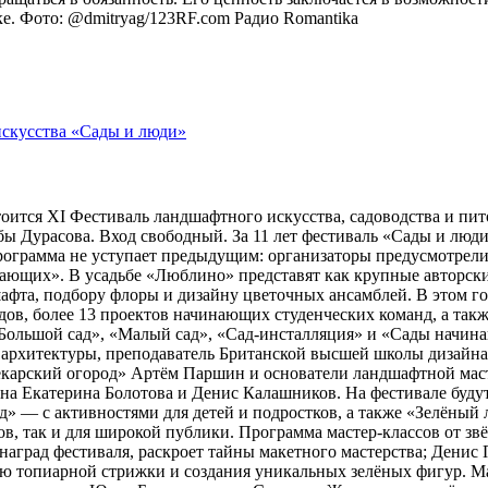
оке. Фото: @dmitryag/123RF.com
Радио Romantika
тоится XI Фестиваль ландшафтного искусства, садоводства и пи
 Дурасова. Вход свободный. За 11 лет фестиваль «Сады и люди»
рограмма не уступает предыдущим: организаторы предусмотрели
ющих». В усадьбе «Люблино» представят как крупные авторские 
шафта, подбору флоры и дизайну цветочных ансамблей. В этом г
адов, более 13 проектов начинающих студенческих команд, а та
ольшой сад», «Малый сад», «Сад-инсталляция» и «Сады начина
 архитектуры, преподаватель Британской высшей школы дизайн
арский огород» Артём Паршин и основатели ландшафтной масте
 Екатерина Болотова и Денис Калашников. На фестивале будут 
д» — с активностями для детей и подростков, а также «Зелёный 
, так и для широкой публики. Программа мастер-классов от зв
наград фестиваля, раскроет тайны макетного мастерства; Дени
ию топиарной стрижки и создания уникальных зелёных фигур. 