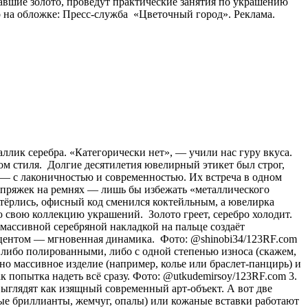
авшие золото, проведут практические занятия по украшению
 на обложке: Пресс-служба «Цветочный город». Реклама.
аллик серебра. «Категорически нет», — учили нас гуру вкуса.
ом стиля. Долгие десятилетия ювелирный этикет был строг,
о) — с лаконичностью и современностью. Их встреча в одном
и пряжек на ремнях — лишь бы избежать «металлического
стёрлись, офисный код сменился коктейльным, а ювелирка
 свою коллекцию украшений. Золото греет, серебро холодит.
с массивной серебряной накладкой на пальце создаёт
акцентом — мгновенная динамика. Фото: @shinobi34/123RF.com
 либо полированными, либо с одной степенью износа (скажем,
о массивное изделие (например, колье или браслет-панцирь) и
к попытка надеть всё сразу. Фото: @utkudemirsoy/123RF.com 3.
ыглядят как изящный современный арт-объект. А вот две
лые бриллианты, жемчуг, опалы) или кожаные вставки работают