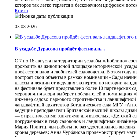
которое так легко теряется в бесконечном цифровом пот
Книга
03 08 2026
В усадьбе Дурасова пройдёт фестиваль...
С 7 по 16 августа на территории усадьбы «Люблино» сос
проходить на живописной площадке исторической усадьбы
профессионалов и любителей садоводства. В этом году п
построят свои объекты в рамках номинации «Сады начина
классы и лекции от ведущих экспертов по истории ланд
на фестивале будет представлено более 10 партнерских с
мероприятия жюри выберет победителей в номинациях «Б
инженер садово-паркового строительства и ландшафтной
ландшафтный архитектор Ботанического сада МГУ «Аптек
ведущие преподаватели Британской высшей школы дизайна
— с практическими занятиями для взрослых, «Детский са
погружённых в тему садоводов и ландшафтных дизайнеров
Мария Принтц, чьи работы не раз удостаивались высших 
кроны деревьев; Анна Чурбанова продемонстрирует маг