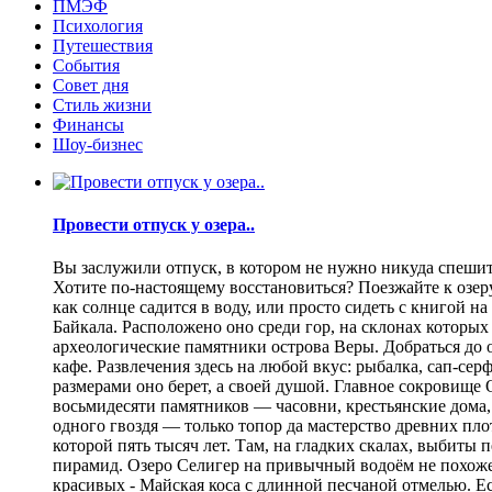
ПМЭФ
Психология
Путешествия
События
Совет дня
Стиль жизни
Финансы
Шоу-бизнес
Провести отпуск у озера..
Вы заслужили отпуск, в котором не нужно никуда спешить
Хотите по-настоящему восстановиться? Поезжайте к озеру.
как солнце садится в воду, или просто сидеть с книгой н
Байкала. Расположено оно среди гор, на склонах которы
археологические памятники острова Веры. Добраться до о
кафе. Развлечения здесь на любой вкус: рыбалка, сап-се
размерами оно берет, а своей душой. Главное сокровище
восьмидесяти памятников — часовни, крестьянские дома,
одного гвоздя — только топор да мастерство древних пло
которой пять тысяч лет. Там, на гладких скалах, выбит
пирамид. Озеро Селигер на привычный водоём не похоже
красивых - Майская коса с длинной песчаной отмелью. Е