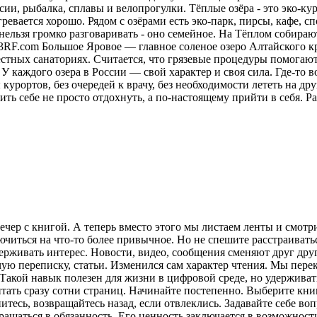
ии, рыбалка, сплавы и велопрогулки. Тёплые озёра - это эко-кур
ревается хорошо. Рядом с озёрами есть эко-парк, пирсы, кафе, 
нельзя громко разговаривать - оно семейное. На Тёплом собираю
23RF.com Большое Яровое — главное соленое озеро Алтайского кр
местных санаториях. Считается, что грязевые процедуры помога
У каждого озера в России — свой характер и своя сила. Где-то в
курортов, без очередей к врачу, без необходимости лететь на друг
ить себе не просто отдохнуть, а по-настоящему прийти в себя.
Ра
ечер с книгой. А теперь вместо этого мы листаем ленты и смот
лючиться на что-то более привычное. Но не спешите расстраива
рживать интерес. Новости, видео, сообщения сменяют друг друг
ую переписку, статьи. Изменился сам характер чтения. Мы пере
акой навык полезен для жизни в цифровой среде, но удерживат
итать сразу сотни страниц. Начинайте постепенно. Выберите кни
питесь, возвращайтесь назад, если отвлеклись. Задавайте себе во
вращаться в обязанность. Его ценность заключается в возможнос