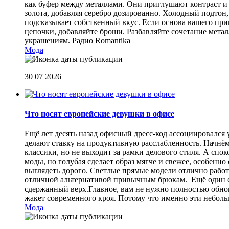
как буфер между металлами. Они приглушают контраст и 
золота, добавляя серебро дозированно. Холодный подтон, 
подсказывает собственный вкус. Если основа вашего прив
цепочки, добавляйте броши. Разбавляйте сочетание мет
украшениям.
Радио Romantika
Мода
30 07 2026
Что носят европейские девушки в офисе
Ещё лет десять назад офисный дресс-код ассоциировался
делают ставку на продуктивную расслабленность. Начнём
классики, но не выходит за рамки делового стиля. А спо
моды, но голубая сделает образ мягче и свежее, особен
выглядеть дорого. Светлые прямые модели отлично работа
отличной альтернативой привычным брюкам. Ещё один сп
сдержанный верх.Главное, вам не нужно полностью обнов
жакет современного кроя. Потому что именно эти небол
Мода