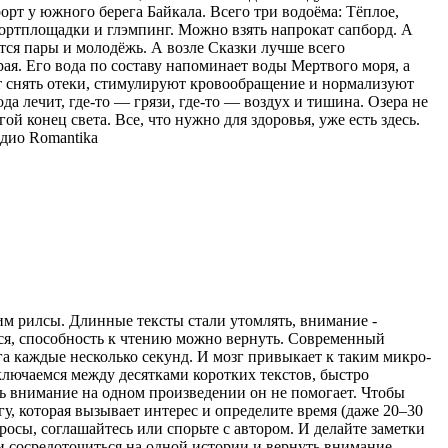
орт у южного берега Байкала. Всего три водоёма: Тёплое,
спортплощадки и глэмпинг. Можно взять напрокат сапборд. А
тся пары и молодёжь. А возле Сказки лучше всего
ая. Его вода по составу напоминает воды Мертвого моря, а
ют снять отеки, стимулируют кровообращение и нормализуют
ода лечит, где-то — грязи, где-то — воздух и тишина. Озера не
ой конец света. Все, что нужно для здоровья, уже есть здесь.
дио Romantika
рим рилсы. Длинные тексты стали утомлять, внимание -
ться, способность к чтению можно вернуть. Современный
а каждые несколько секунд. И мозг привыкает к таким микро-
ключаемся между десятками коротких текстов, быстро
ь внимание на одном произведении он не помогает. Чтобы
гу, которая вызывает интерес и определите время (даже 20–30
просы, соглашайтесь или спорьте с автором. И делайте заметки
ти сосредоточиться на одной истории и вернуть внимание,