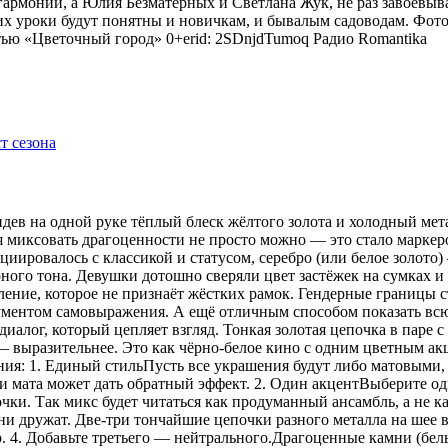
гармонии, а Юлия Безматерных и Светлана Жук, не раз завоёвыв
 уроки будут понятны и новичкам, и бывалым садоводам. Фото
тью «Цветочный город» 0+erid: 2SDnjdTumoq
Радио Romantika
видев на одной руке тёплый блеск жёлтого золота и холодный мет
я миксовать драгоценности не просто можно — это стало маркер
оциировалось с классикой и статусом, серебро (или белое золот
рного тона. Девушки дотошно сверяли цвет застёжек на сумках 
ение, которое не признаёт жёстких рамок. Гендерные границы 
рументом самовыражения. А ещё отличным способом показать всю
иалог, который цепляет взгляд. Тонкая золотая цепочка в паре 
 — выразительнее. Это как чёрно-белое кино с одним цветным 
ения: 1. Единый стильПусть все украшения будут либо матовыми,
 мата может дать обратный эффект. 2. Один акцентВыберите одн
ки. Так микс будет читаться как продуманный ансамбль, а не ка
 дружат. Две-три тончайшие цепочки разного металла на шее в
р. 4. Добавьте третьего — нейтрального.Драгоценные камни (бе