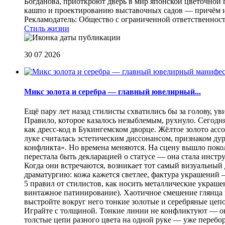
Богданова, приоткроют дверь в мир японской цветочной 
кашпо и проектированию выставочных садов — причём их
Рекламодатель: Общество с ограниченной ответственнос
Стиль жизни
30 07 2026
Микс золота и серебра — главный ювелирный...
Ещё пару лет назад стилисты схватились бы за голову, у
Правило, которое казалось незыблемым, рухнуло. Сегодн
как дресс-код в Букингемском дворце. Жёлтое золото асс
луке считалась эстетическим диссонансом, признаком ду
конфликта». Но времена меняются. На сцену вышло покол
перестала быть декларацией о статусе — она стала инст
Когда они встречаются, возникает тот самый визуальный д
драматургию: кожа кажется светлее, фактура украшений
5 правил от стилистов, как носить металлические украш
винтажное патинирование). Хаотичное смешение глянца и
выстройте вокруг него тонкие золотые и серебряные цепоч
Играйте с толщиной. Тонкие линии не конфликтуют — они
толстые цепи разного цвета на одной руке — уже перебо