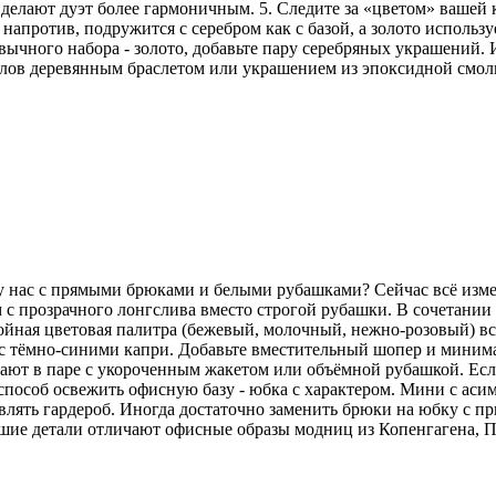
делают дуэт более гармоничным. 5. Следите за «цветом» вашей
напротив, подружится с серебром как с базой, а золото использу
ычного набора - золото, добавьте пару серебряных украшений. И
аллов деревянным браслетом или украшением из эпоксидной смо
 у нас с прямыми брюками и белыми рубашками? Сейчас всё изм
 с прозрачного лонгслива вместо строгой рубашки. В сочетани
койная цветовая палитра (бежевый, молочный, нежно-розовый) вс
но с тёмно-синими капри. Добавьте вместительный шопер и мини
ют в паре с укороченным жакетом или объёмной рубашкой. Если 
особ освежить офисную базу - юбка с характером. Мини с аси
лять гардероб. Иногда достаточно заменить брюки на юбку с пр
ьшие детали отличают офисные образы модниц из Копенгагена, 