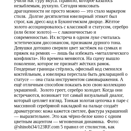
учили нас гуру вкуса. Правило, которое казалось
незыблемым, рухнуло. Сегодня миксовать
драгоценности не просто можно — это стало маркером
стиля. Долгие десятилетия ювелирный этикет был
строг, как дресс-код в Букингемском дворце. Жёлтое
золото ассоциировалось с классикой и статусом, серебро
(или белое золото) — с лаконичностью и
современностью. Их встреча в одном луке считалась
эстетическим диссонансом, признаком дурного тона.
Девушки дотошно сверяли цвет застёжек на сумках и
пряжек на ремнях — лишь бы избежать «металлического
конфликта». Но времена меняются. На сцену вышло
поколение, которое не признаёт жёстких рамок.
Гендерные границы стёрлись, офисный код сменился
коктейльным, а ювелирка перестала быть декларацией о
статусе — она стала инструментом самовыражения. А
ещё отличным способом показать всю свою коллекцию
украшений. Золото греет, серебро холодит. Когда они
встречаются, возникает тот самый визуальный диалог,
который цепляет взгляд. Тонкая золотая цепочка в паре с
массивной серебряной накладкой на пальце создаёт
драматургию: кожа кажется светлее, фактура украшений
— выразительнее. Это как чёрно-белое кино с одним
цветным акцентом — мгновенная динамика. Фото:
@shinobi34/123RF.com 5 правил от стилистов, как