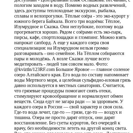
пологим заходом в воду. Помимо водных развлечений,
здесь доступны теплоходные экскурсии, рыбалка,
сплавы и велопрогулки. Тёплые озёра - это эко-курорт у
южного берега Байкала. Всего три водоёма: Тёплое,
Изумрудное и Сказка. Они неглубокие, поэтому вода
прогревается хорошо. Рядом с озёрами есть эко-парк,
пирсы, кафе, спортплощадки и глэмпинг. Можно взять
напрокат сапборд. А еще у каждого озера своя
специализация: на Изумрудном нельзя громко
разговаривать - оно семейное. На Тёплом собираются
пары и молодёжь. А возле Сказки лучше всего
медитировать - людей там совсем мало. Фото:
@kviztln/123RF.com Большое Яровое — главное соленое
озеро Алтайского края. Его вода по составу напоминает
воды Мертвого моря, а целебная сульфидно-иловая грязь
давно используется в местных санаториях. Считается,
что грязевые процедуры помогают снять отеки,
стимулируют кровообращение и нормализуют обмен
веществ. Сюда едут не загара ради — за здоровьем. У
каждого озера в России — свой характер и своя сила.
Где-то вода лечит, где-то — грязи, где-то — воздух и
тишина. Озера не просто дарят отпуск, они дарят
восстановление. Без суеты курортов, без очередей к
врачу, без необходимости лететь на другой конец света.