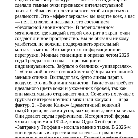
сделали темные очки признаком интеллектуальной
элиты. Сейчас очки носят для того, чтобы скрыться от
реальности. Это «эффект зеркала»: вы видите всех, а вас
— нет. Психологи называют это состоянием
«безопасной анонимности». В переполненном
мегаполисе, где каждый второй смотрит в экран, очки
создают личное пространство. Вы не обязаны никому
улыбаться, не должны поддерживать зрительный
контакт в метро. Это защита от информационной
перегрузки. Модные тенденции в оправах летом 2026
года Тренды этого года — про эмоции и
индивидуальность. Забудьте о безликих «универсалах».
1. «Стальной ангел» (тонкий металл)Оправы толщиной
меньше спички. Выглядят так, будто линзы парят в
воздухе. Это выбор минималистов. Такие очки требуют
идеального цвета кожи и ухоженных бровей, так как
они максимально открывают лицо. Сочетать их лучше с
грубым свитером крупной вязки или косухой — игра
фактур. 2. «Вдова Клико» (драматичный кошачий
глаз)Острый, высокий угол, выходящий далеко за виски.
Они делают скулы графичными. История этой формы
уходит корнями в 1950-е, когда Одри Хепберн в
«Завтраке у Тиффани» носила именно такие. В 2026-м
они вернулись в агрессивном ключе — с рваными