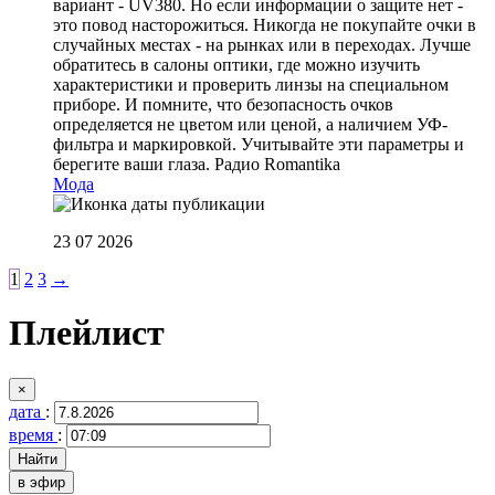
вариант - UV380. Но если информации о защите нет -
это повод насторожиться. Никогда не покупайте очки в
случайных местах - на рынках или в переходах. Лучше
обратитесь в салоны оптики, где можно изучить
характеристики и проверить линзы на специальном
приборе. И помните, что безопасность очков
определяется не цветом или ценой, а наличием УФ-
фильтра и маркировкой. Учитывайте эти параметры и
берегите ваши глаза.
Радио Romantika
Мода
23 07 2026
1
2
3
→
Плейлист
×
дата
:
время
:
в эфир