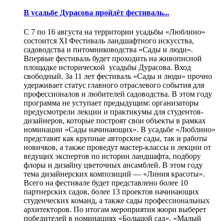
В усадьбе Дурасова пройдёт фестиваль...
С 7 по 16 августа на территории усадьбы «Люблино»
состоится XI Фестиваль ландшафтного искусства,
садоводства и питомниководства «Сады и люди».
Впервые фестиваль будет проходить на живописной
площадке исторической усадьбы Дурасова. Вход
свободный. За 11 лет фестиваль «Сады и люди» прочно
удерживает статус главного отраслевого события для
профессионалов и любителей садоводства. В этом году
программа не уступает предыдущим: организаторы
предусмотрели лекции и практикумы для студентов-
дизайнеров, которые построят свои объекты в рамках
номинации «Сады начинающих». В усадьбе «Люблино»
представят как крупные авторские сады, так и работы
новичков, а также проведут мастер-классы и лекции от
ведущих экспертов по истории ландшафта, подбору
флоры и дизайну цветочных ансамблей. В этом году
тема дизайнерских композиций — «Линия красоты».
Всего на фестивале будет представлено более 10
партнерских садов, более 13 проектов начинающих
студенческих команд, а также сады профессиональных
архитекторов. По итогам мероприятия жюри выберет
победителей в номинациях «Большой сад», «Малый