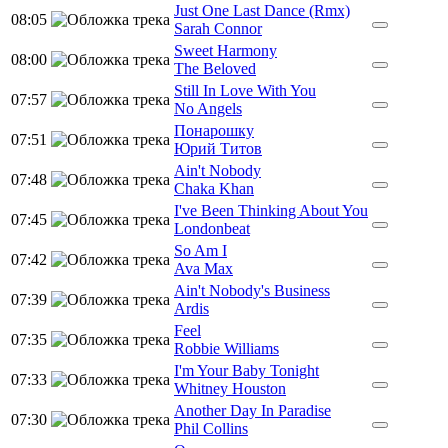
Just One Last Dance (Rmx)
08:05
Sarah Connor
Sweet Harmony
08:00
The Beloved
Still In Love With You
07:57
No Angels
Понарошку
07:51
Юрий Титов
Ain't Nobody
07:48
Chaka Khan
I've Been Thinking About You
07:45
Londonbeat
So Am I
07:42
Ava Max
Ain't Nobody's Business
07:39
Ardis
Feel
07:35
Robbie Williams
I'm Your Baby Tonight
07:33
Whitney Houston
Another Day In Paradise
07:30
Phil Collins