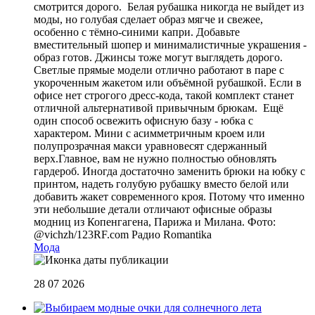
смотрится дорого. Белая рубашка никогда не выйдет из
моды, но голубая сделает образ мягче и свежее,
особенно с тёмно-синими капри. Добавьте
вместительный шопер и минималистичные украшения -
образ готов. Джинсы тоже могут выглядеть дорого.
Светлые прямые модели отлично работают в паре с
укороченным жакетом или объёмной рубашкой. Если в
офисе нет строгого дресс-кода, такой комплект станет
отличной альтернативой привычным брюкам. Ещё
один способ освежить офисную базу - юбка с
характером. Мини с асимметричным кроем или
полупрозрачная макси уравновесят сдержанный
верх.Главное, вам не нужно полностью обновлять
гардероб. Иногда достаточно заменить брюки на юбку с
принтом, надеть голубую рубашку вместо белой или
добавить жакет современного кроя. Потому что именно
эти небольшие детали отличают офисные образы
модниц из Копенгагена, Парижа и Милана. Фото:
@vichzh/123RF.com
Радио Romantika
Мода
28 07 2026