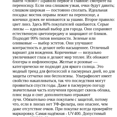
найти «свою»? Правило первое и главное: смотрите на
переносицу. Если она слишком узкая, очки будут давить;
слишком широкая — постоянно сползать. Идеальная
посадка: мостик оправы лежит на переносице, а
кончики дужек не впиваются за ушами. Второе правило:
цвет линз. Здесь 80% покупателей ошибаются. Серые
линзы — идеальный выбор для города. Они сохраняют
естественную цветопередачу и защищают от бликов.
Подходят 99% типов внешности. Зеленые или
оливковые — выбор эстетов. Они улучшают
контрастность и делают небо насыщеннее. Отличный
вариант для вождения. Коричневые — визуально
увеличивают глаза и делают мир теплее. Их обожают
блогеры и инфлюенсеры. Желтые и розовые —
категорически не подходят для яркого солнца. Это
модный тренд для фотосессий и пасмурных дней, но для
защиты сетчатки они бесполезны. Ультрафиолет имеет
свойство накапливаться, так что последствия могут
проявиться спустя годы. Даже в пасмурную погоду
значительная часть излучения проходит сквозь облака,
плюс вода и снег дополнительно отражают
лучи. Обязательно очки покупаем с защитой, потому
что, если в линзах нет УФ-фильтра, они опаснее, чем
даже отсутствие очков. При покупке всегда проверяйте
маркировку. Самая надёжная - UV400. Допустимый