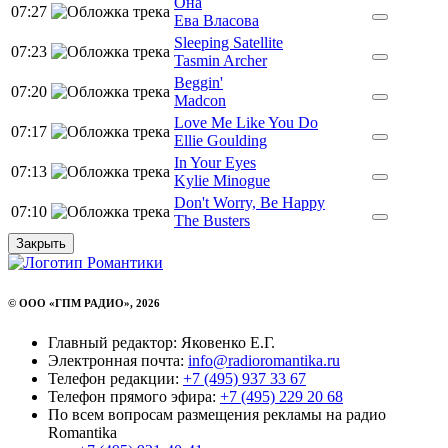
Она
07:27
Ева Власова
Sleeping Satellite
07:23
Tasmin Archer
Beggin'
07:20
Madcon
Love Me Like You Do
07:17
Ellie Goulding
In Your Eyes
07:13
Kylie Minogue
Don't Worry, Be Happy
07:10
The Busters
Закрыть
© ООО «ГПМ РАДИО», 2026
Главный редактор: Яковенко Е.Г.
Электронная почта:
info@radioromantika.ru
Телефон редакции:
+7 (495) 937 33 67
Телефон прямого эфира:
+7 (495) 229 20 68
По всем вопросам размещения рекламы на радио
Romantika