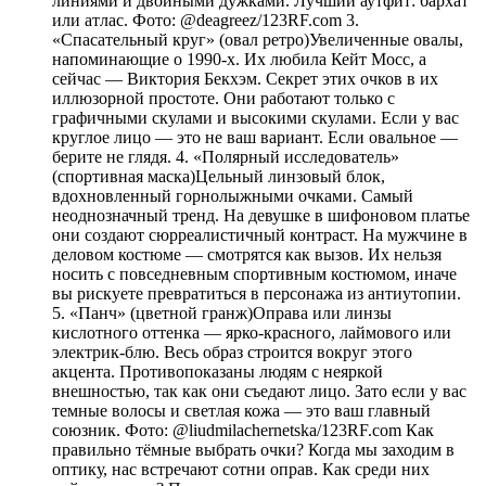
линиями и двойными дужками. Лучший аутфит: бархат
или атлас. Фото: @deagreez/123RF.com 3.
«Спасательный круг» (овал ретро)Увеличенные овалы,
напоминающие о 1990-х. Их любила Кейт Мосс, а
сейчас — Виктория Бекхэм. Секрет этих очков в их
иллюзорной простоте. Они работают только с
графичными скулами и высокими скулами. Если у вас
круглое лицо — это не ваш вариант. Если овальное —
берите не глядя. 4. «Полярный исследователь»
(спортивная маска)Цельный линзовый блок,
вдохновленный горнолыжными очками. Самый
неоднозначный тренд. На девушке в шифоновом платье
они создают сюрреалистичный контраст. На мужчине в
деловом костюме — смотрятся как вызов. Их нельзя
носить с повседневным спортивным костюмом, иначе
вы рискуете превратиться в персонажа из антиутопии.
5. «Панч» (цветной гранж)Оправа или линзы
кислотного оттенка — ярко-красного, лаймового или
электрик-блю. Весь образ строится вокруг этого
акцента. Противопоказаны людям с неяркой
внешностью, так как они съедают лицо. Зато если у вас
темные волосы и светлая кожа — это ваш главный
союзник. Фото: @liudmilachernetska/123RF.com Как
правильно тёмные выбрать очки? Когда мы заходим в
оптику, нас встречают сотни оправ. Как среди них