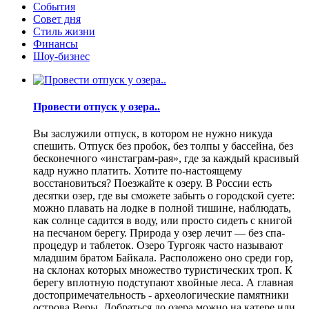
События
Совет дня
Стиль жизни
Финансы
Шоу-бизнес
Провести отпуск у озера..
Вы заслужили отпуск, в котором не нужно никуда
спешить. Отпуск без пробок, без толпы у бассейна, без
бесконечного «инстаграм-рая», где за каждый красивый
кадр нужно платить. Хотите по-настоящему
восстановиться? Поезжайте к озеру. В России есть
десятки озер, где вы сможете забыть о городской суете:
можно плавать на лодке в полной тишине, наблюдать,
как солнце садится в воду, или просто сидеть с книгой
на песчаном берегу. Природа у озер лечит — без спа-
процедур и таблеток. Озеро Тургояк часто называют
младшим братом Байкала. Расположено оно среди гор,
на склонах которых множество туристических троп. К
берегу вплотную подступают хвойные леса. А главная
достопримечательность - археологические памятники
острова Веры. Добраться до озера можно на катере или