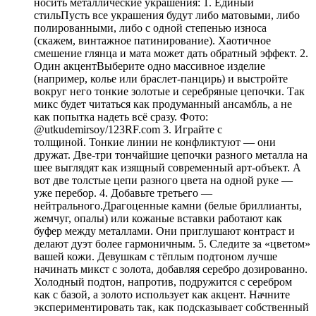
носить металлические украшения: 1. Единый
стильПусть все украшения будут либо матовыми, либо
полированными, либо с одной степенью износа
(скажем, винтажное патинирование). Хаотичное
смешение глянца и мата может дать обратный эффект. 2.
Один акцентВыберите одно массивное изделие
(например, колье или браслет-панцирь) и выстройте
вокруг него тонкие золотые и серебряные цепочки. Так
микс будет читаться как продуманный ансамбль, а не
как попытка надеть всё сразу. Фото:
@utkudemirsoy/123RF.com 3. Играйте с
толщиной. Тонкие линии не конфликтуют — они
дружат. Две-три тончайшие цепочки разного металла на
шее выглядят как изящный современный арт-объект. А
вот две толстые цепи разного цвета на одной руке —
уже перебор. 4. Добавьте третьего —
нейтрального.Драгоценные камни (белые бриллианты,
жемчуг, опалы) или кожаные вставки работают как
буфер между металлами. Они приглушают контраст и
делают дуэт более гармоничным. 5. Следите за «цветом»
вашей кожи. Девушкам с тёплым подтоном лучше
начинать микст с золота, добавляя серебро дозированно.
Холодный подтон, напротив, подружится с серебром
как с базой, а золото использует как акцент. Начните
экспериментировать так, как подсказывает собственный