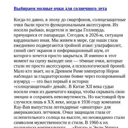
Выбираем модные очки для солнечного лета
Когда-то давно, в эпоху до смартфонов, солнцезащитные
очки были просто функциональным аксессуаром. Их
носили рыбаки, водители и звезды Голливуда,
прячущиеся от папарацци. Сегодня, в 2026-м, ситуация
кардинально иная. Мы живем в мире, где наши глаза
ежедневно подвергаются тройной атаке: ультрафиолет,
синий свет экранов и информационный шум, от
которого хочется просто закрыться. И именно в этот
момент на сцену выходят они — тёмные очки, которые
стали не просто аксессуаром, а психологической броней.
Мало кто знает, но в Древнем Риме император Нерон
наблюдал за гладиаторскими боями через полированный
изумруд — это был первый в истории
«солнцезащитный» девайс. В Китае XII века судьи
носили очки из дымчатого кварца, чтобы скрывать свои
эмоции и сохранять невозмутимость. Но настоящий бум
случился лишь в XX веке, когда в 1936 году компания
Ray-Ban выпустила легендарные «авиаторы» для
американских летчиков. Очки защищали глаза от
ослепительного солнца на высоте, но неожиданно стали
символом мужественности и стиля. В 1960-х их
подхватила контркультура — «Битлз» и Энди Уорхол