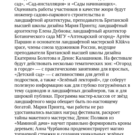
сад», «Сад-инсталляция» и «Сады начинающих».
Оценивать работы участников в качестве жюри будут
инженер садово-паркового строительства и
ландшафтной архитектуры, преподаватель Британской
высшей школы дизайна Мария Принтц; ландшафтный
архитектор Елена Дубнова; ландшафтный архитектор
Ботанического сада МГУ «Аптекарский огород» Артём
Паршин и основатели ландшафтной мастерской Klükva
space, члены союза художников России, ведущие
преподаватели Британской высшей школы дизайна
Екатерина Болотова и Денис Калашников. На фестивале
будут действовать несколько тематических зон: «Огород
в городе» — с практическими занятиями для взрослых,
«Детский сад» — с активностями для детей и
подростков, а также «Зелёный лекторий», где соберут
полезную информацию как для глубоко погружённых в
тему садоводов и ландшафтных дизайнеров, так и для
широкой публики. Программа мастер-классов от звёзд
ландшафтного мира обещает быть по-настоящему
богатой. Мария Принтц, чьи работы не раз
удостаивались высших наград фестиваля, раскроет
тайны макетного мастерства; Денис Поляков из
«Маминой дачи» научит правильно формировать кроны
деревьев; Анна Чурбанова продемонстрирует магию
топиарной стрижки и создания уникальных зелёных