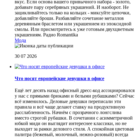
вкус. Если основа вашего привычного набора - золото,
добавьте пару серебряных украшений. И наоборот. Не
зацикливайтесь только на кольцах - миксуйте цепочки,
добавляйте броши. Разбавляйте сочетание металлов
деревянным браслетом или украшением из эпоксидной
смолы. Или присмотритесь к уже готовым двухцветным
украшениям.
Радио Romantika
Мода
30 07 2026
Что носят европейские девушки в офисе
Ещё лет десять назад офисный дресс-код ассоциировался
у нас с прямыми брюками и белыми рубашками? Сейчас
всё изменилось. Деловые девушки переписали эти
правила и всё чаще делают ставку на продуктивную
расслабленность. Начнём с прозрачного лонгслива
вместо строгой рубашки. В сочетании с асимметричной
юбкой миди он выглядит интереснее классики, но не
выходит за рамки делового стиля. А спокойная цветовая
палитра (бежевый, молочный, нежно-розовый) всегда