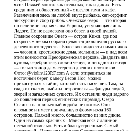
яхте. Пляжей много: как отельных, так и диких. Есть
среди них и общественный - с шезлонгами и кафе.
Развлечения здесь на любой вкус: рыбалка, сап-серфинг,
экскурсии и сбор грибов. Онежское озеро — это вторая
по величине водная чаша Европы, уступающая лишь
Ладоге. Но не размерами оно берет, а своей душой.
Главное сокровище Онего — остров Кижи, где под
открытым небом собрана целая энциклопедия русского
деревянного зодчества. Более восьмидесяти памятников
— часовни, крестьянские дома, мельницы — и над всем
этим возносится Преображенская церковь. Двадцать два
купола, серебристые, словно чешуя, и ни одного гвоздя
— только топор да мастерство древних плотников.
Фото: @violin/123RF.com А если отправиться на
восточный берег, к мысу Бесов Нос, можно
прикоснуться к тайне, которой пять тысяч лет. Там, на
гладких скалах, выбиты петроглифы — фигуры людей,
зверей и загадочных существ. Их оставили люди задолго
до появления первых египетских пирамид. Озеро
Селигер на привычный водоём не похоже. Оно
огромное и имеет причудливую форму из-за 160
островов. Пляжей много, большинство из них дикие.
Один из самых красивых - Майская коса с длинной
песчаной отмелью. Есть и благоустроенные. Самый
доступный - Центральный пляж Осташкова: песчаный, с