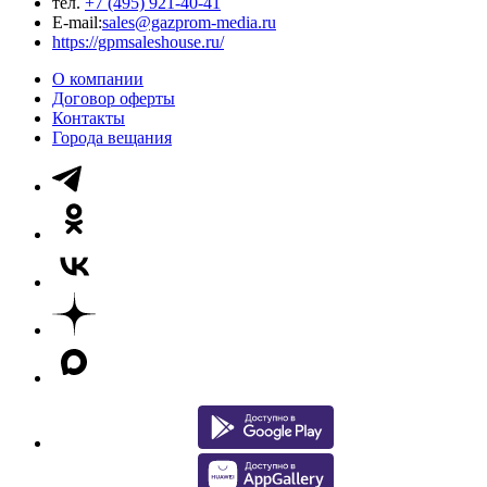
тел.
+7 (495) 921-40-41
E-mail:
sales@gazprom-media.ru
https://gpmsaleshouse.ru/
О компании
Договор оферты
Контакты
Города вещания