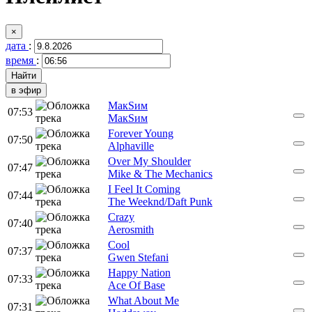
×
дата
:
время
:
в эфир
МакSим
07:53
МакSим
Forever Young
07:50
Alphaville
Over My Shoulder
07:47
Mike & The Mechanics
I Feel It Coming
07:44
The Weeknd/Daft Punk
Crazy
07:40
Aerosmith
Cool
07:37
Gwen Stefani
Happy Nation
07:33
Ace Of Base
What About Me
07:31