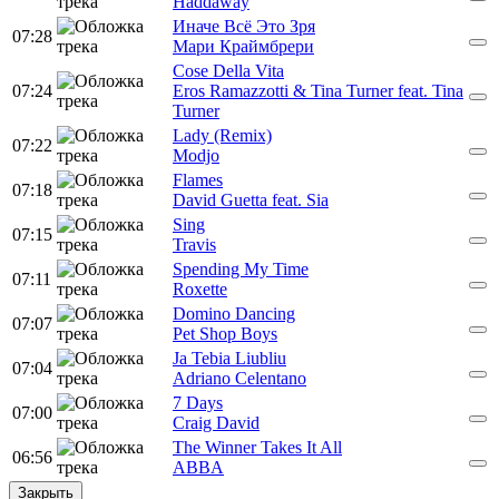
Haddaway
Иначе Всё Это Зря
07:28
Мари Краймбрери
Cose Della Vita
07:24
Eros Ramazzotti & Tina Turner feat. Tina
Turner
Lady (Remix)
07:22
Modjo
Flames
07:18
David Guetta feat. Sia
Sing
07:15
Travis
Spending My Time
07:11
Roxette
Domino Dancing
07:07
Pet Shop Boys
Ja Tebia Liubliu
07:04
Adriano Celentano
7 Days
07:00
Craig David
The Winner Takes It All
06:56
ABBA
Закрыть