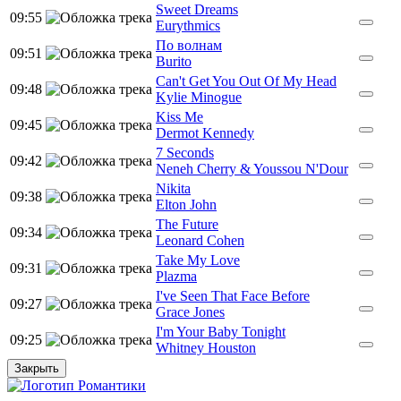
Sweet Dreams
09:55
Eurythmics
По волнам
09:51
Burito
Can't Get You Out Of My Head
09:48
Kylie Minogue
Kiss Me
09:45
Dermot Kennedy
7 Seconds
09:42
Neneh Cherry & Youssou N'Dour
Nikita
09:38
Elton John
The Future
09:34
Leonard Cohen
Take My Love
09:31
Plazma
I've Seen That Face Before
09:27
Grace Jones
I'm Your Baby Tonight
09:25
Whitney Houston
Закрыть