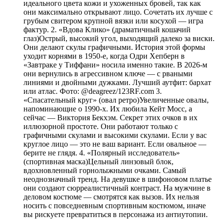
идеального цвета кожи и ухоженных бровей, так как
они максимально открывают лицо. Сочетать их лучше с
грубым свитером крупной вязки или косухой — игра
фактур. 2. «Вдова Клико» (драматичный кошачий
глаз)Острый, высокий угол, выходящий далеко за виски.
Они делают скулы графичными. История этой формы
уходит корнями в 1950-е, когда Одри Хепберн в
«Завтраке у Тиффани» носила именно такие. В 2026-м
они вернулись в агрессивном ключе — с рваными
линиями и двойными дужками. Лучший аутфит: бархат
или атлас. Фото: @deagreez/123RF.com 3.
«Спасательный круг» (овал ретро)Увеличенные овалы,
напоминающие о 1990-х. Их любила Кейт Мосс, а
сейчас — Виктория Бекхэм. Секрет этих очков в их
иллюзорной простоте. Они работают только с
графичными скулами и высокими скулами. Если у вас
круглое лицо — это не ваш вариант. Если овальное —
берите не глядя. 4. «Полярный исследователь»
(спортивная маска)Цельный линзовый блок,
вдохновленный горнолыжными очками. Самый
неоднозначный тренд. На девушке в шифоновом платье
они создают сюрреалистичный контраст. На мужчине в
деловом костюме — смотрятся как вызов. Их нельзя
носить с повседневным спортивным костюмом, иначе
вы рискуете превратиться в персонажа из антиутопии.