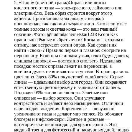
5. «Панч» (цветной гранж)Оправа или линзы
кислотного оттенка — ярко-красного, лаймового или
электрик-блю. Весь образ строится вокруг этого
акцента. Противопоказаны людям с неяркой
внешностью, так как они съедают лицо. Зато если у вас
темные волосы и светлая кожа — это ваш главный
союзник. Фото: @liudmilachernetska/123RF.com Как
правильно тёмные выбрать очки? Когда мы заходим в
оптику, нас встречают сотни оправ. Как среди них
найти «свою»? Правило первое и главное: смотрите на
переносицу. Если она слишком узкая, очки будут давить;
слишком широкая — постоянно сползать. Идеальная
посадка: мостик оправы лежит на переносице, а
кончики дужек не впиваются за ушами. Второе правило:
цвет линз. Здесь 80% покупателей ошибаются. Серые
линзы — идеальный выбор для города. Они сохраняют
естественную цветопередачу и защищают от бликов.
Подходят 99% типов внешности. Зеленые или
оливковые — выбор эстетов. Они улучшают
контрастность и делают небо насыщеннее. Отличный
вариант для вождения. Коричневые — визуально
увеличивают глаза и делают мир теплее. Их обожают
блогеры и инфлюенсеры. Желтые и розовые —
категорически не подходят для яркого солнца. Это
модный тренд для фотосессий и пасмурных дней, но для