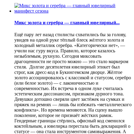
Микс золота и серебра — главный ювелирный...
Ещё пару лет назад стилисты схватились бы за голову,
увидев на одной руке тёплый блеск жёлтого золота и
холодный металлик серебра. «Категорически нет», —
учили нас гуру вкуса. Правило, которое казалось
незыблемым, рухнуло. Сегодня миксовать
драгоценности не просто можно — это стало маркером
стиля. Долгие десятилетия ювелирный этикет был
строг, как дресс-код в Букингемском дворце. Жёлтое
золото ассоциировалось с классикой и статусом, серебро
(или белое золото) — с лаконичностью и
современностью. Их встреча в одном луке считалась
эстетическим диссонансом, признаком дурного тона.
Девушки дотошно сверяли цвет застёжек на сумках и
пряжек на ремнях — лишь бы избежать «металлического
конфликта». Но времена меняются. На сцену вышло
поколение, которое не признаёт жёстких рамок.
Гендерные границы стёрлись, офисный код сменился
коктейльным, а ювелирка перестала быть декларацией о
статусе — она стала инструментом самовыражения. А