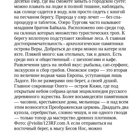
десятки озер, где вы сможете забыть о городской суете:
можно плавать на лодке в полной тишине, наблюдать,
как солнце садится в воду, или просто сидеть с книгой
на песчаном берегу. Природа у озер лечит — без спа-
процедур и таблеток. Озеро Тургояк часто называют
младшим братом Байкала. Расположено оно среди гор,
на склонах которых множество туристических троп. К
берегу вплотную подступают хвойные леса. А главная
достопримечательность - археологические памятники
острова Веры. Добраться до озера можно на катере или
яхте. Пляжей много: как отельных, так и диких. Есть
среди них и общественный - с шезлонгами и кафе.
Развлечения здесь на любой вкус: рыбалка, сап-серфинг,
экскурсии и сбор грибов. Онежское озеро — это вторая
по величине водная чаша Европы, уступающая лишь
Ладоге. Но не размерами оно берет, а своей душой.
Главное сокровище Онего — остров Кижи, где под
открытым небом собрана целая энциклопедия русского
деревянного зодчества. Более восьмидесяти памятников
— часовни, крестьянские дома, мельницы — и над всем
этим возносится Преображенская церковь. Двадцать два
купола, серебристые, словно чешуя, и ни одного гвоздя
— только топор да мастерство древних плотников.
Фото: @violin/123RF.com А если отправиться на
восточный берег, к мысу Бесов Нос, можно