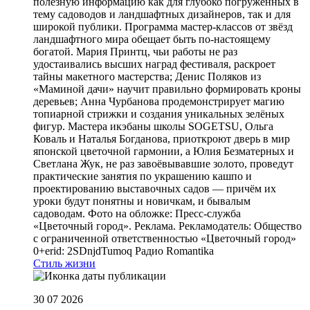
полезную информацию как для глубоко погружённых в
тему садоводов и ландшафтных дизайнеров, так и для
широкой публики. Программа мастер-классов от звёзд
ландшафтного мира обещает быть по-настоящему
богатой. Мария Принтц, чьи работы не раз
удостаивались высших наград фестиваля, раскроет
тайны макетного мастерства; Денис Поляков из
«Маминой дачи» научит правильно формировать кроны
деревьев; Анна Чурбанова продемонстрирует магию
топиарной стрижки и создания уникальных зелёных
фигур. Мастера икэбаны школы SOGETSU, Ольга
Коваль и Наталья Богданова, приоткроют дверь в мир
японской цветочной гармонии, а Юлия Безматерных и
Светлана Жук, не раз завоёвывавшие золото, проведут
практические занятия по украшению кашпо и
проектированию выставочных садов — причём их
уроки будут понятны и новичкам, и бывалым
садоводам. Фото на обложке: Пресс-служба
«Цветочный город». Реклама. Рекламодатель: Общество
с ограниченной ответственностью «Цветочный город»
0+erid: 2SDnjdTumoq
Радио Romantika
Стиль жизни
30 07 2026