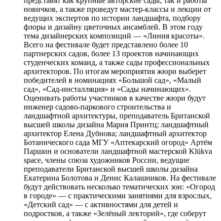
представят как крупные авторские сады, так и работы
новичков, а также проведут мастер-классы и лекции от
ведущих экспертов по истории ландшафта, подбору
флоры и дизайну цветочных ансамблей. В этом году
тема дизайнерских композиций — «Линия красоты».
Всего на фестивале будет представлено более 10
партнерских садов, более 13 проектов начинающих
студенческих команд, а также сады профессиональных
архитекторов. По итогам мероприятия жюри выберет
победителей в номинациях «Большой сад», «Малый
сад», «Сад-инсталляция» и «Сады начинающих».
Оценивать работы участников в качестве жюри будут
инженер садово-паркового строительства и
ландшафтной архитектуры, преподаватель Британской
высшей школы дизайна Мария Принтц; ландшафтный
архитектор Елена Дубнова; ландшафтный архитектор
Ботанического сада МГУ «Аптекарский огород» Артём
Паршин и основатели ландшафтной мастерской Klükva
space, члены союза художников России, ведущие
преподаватели Британской высшей школы дизайна
Екатерина Болотова и Денис Калашников. На фестивале
будут действовать несколько тематических зон: «Огород
в городе» — с практическими занятиями для взрослых,
«Детский сад» — с активностями для детей и
подростков, а также «Зелёный лекторий», где соберут