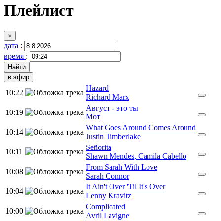
Плейлист
×
дата
:
время
:
в эфир
Hazard
10:22
Richard Marx
Август - это ты
10:19
Мот
What Goes Around Comes Around
10:14
Justin Timberlake
Señorita
10:11
Shawn Mendes, Camila Cabello
From Sarah With Love
10:08
Sarah Connor
It Ain't Over 'Til It's Over
10:04
Lenny Kravitz
Complicated
10:00
Avril Lavigne