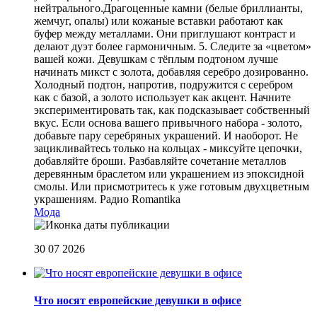
нейтрального.Драгоценные камни (белые бриллианты,
жемчуг, опалы) или кожаные вставки работают как
буфер между металлами. Они приглушают контраст и
делают дуэт более гармоничным. 5. Следите за «цветом»
вашей кожи. Девушкам с тёплым подтоном лучше
начинать микст с золота, добавляя серебро дозированно.
Холодный подтон, напротив, подружится с серебром
как с базой, а золото использует как акцент. Начните
экспериментировать так, как подсказывает собственный
вкус. Если основа вашего привычного набора - золото,
добавьте пару серебряных украшений. И наоборот. Не
зацикливайтесь только на кольцах - миксуйте цепочки,
добавляйте броши. Разбавляйте сочетание металлов
деревянным браслетом или украшением из эпоксидной
смолы. Или присмотритесь к уже готовым двухцветным
украшениям.
Радио Romantika
Мода
30 07 2026
Что носят европейские девушки в офисе