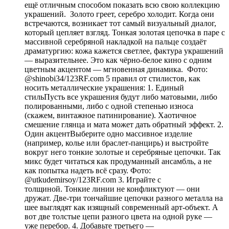
ещё отличным способом показать всю свою коллекцию
украшений. Золото греет, серебро холодит. Когда они
встречаются, возникает тот самый визуальный диалог,
который цепляет взгляд. Тонкая золотая цепочка в паре с
массивной серебряной накладкой на пальце создаёт
драматургию: кожа кажется светлее, фактура украшений
— выразительнее. Это как чёрно-белое кино с одним
цветным акцентом — мгновенная динамика. Фото:
@shinobi34/123RF.com 5 правил от стилистов, как
носить металлические украшения: 1. Единый
стильПусть все украшения будут либо матовыми, либо
полированными, либо с одной степенью износа
(скажем, винтажное патинирование). Хаотичное
смешение глянца и мата может дать обратный эффект. 2.
Один акцентВыберите одно массивное изделие
(например, колье или браслет-панцирь) и выстройте
вокруг него тонкие золотые и серебряные цепочки. Так
микс будет читаться как продуманный ансамбль, а не
как попытка надеть всё сразу. Фото:
@utkudemirsoy/123RF.com 3. Играйте с
толщиной. Тонкие линии не конфликтуют — они
дружат. Две-три тончайшие цепочки разного металла на
шее выглядят как изящный современный арт-объект. А
вот две толстые цепи разного цвета на одной руке —
уже перебор. 4. Добавьте третьего —