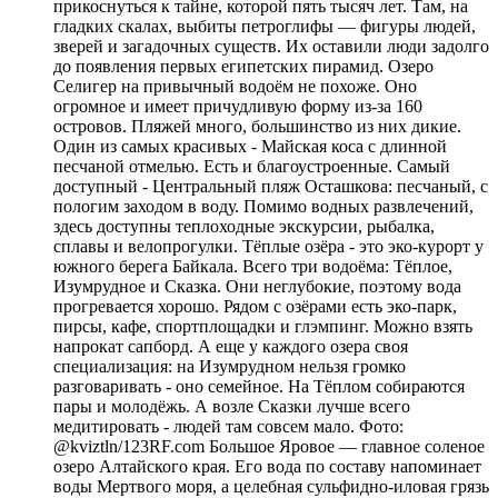
прикоснуться к тайне, которой пять тысяч лет. Там, на
гладких скалах, выбиты петроглифы — фигуры людей,
зверей и загадочных существ. Их оставили люди задолго
до появления первых египетских пирамид. Озеро
Селигер на привычный водоём не похоже. Оно
огромное и имеет причудливую форму из-за 160
островов. Пляжей много, большинство из них дикие.
Один из самых красивых - Майская коса с длинной
песчаной отмелью. Есть и благоустроенные. Самый
доступный - Центральный пляж Осташкова: песчаный, с
пологим заходом в воду. Помимо водных развлечений,
здесь доступны теплоходные экскурсии, рыбалка,
сплавы и велопрогулки. Тёплые озёра - это эко-курорт у
южного берега Байкала. Всего три водоёма: Тёплое,
Изумрудное и Сказка. Они неглубокие, поэтому вода
прогревается хорошо. Рядом с озёрами есть эко-парк,
пирсы, кафе, спортплощадки и глэмпинг. Можно взять
напрокат сапборд. А еще у каждого озера своя
специализация: на Изумрудном нельзя громко
разговаривать - оно семейное. На Тёплом собираются
пары и молодёжь. А возле Сказки лучше всего
медитировать - людей там совсем мало. Фото:
@kviztln/123RF.com Большое Яровое — главное соленое
озеро Алтайского края. Его вода по составу напоминает
воды Мертвого моря, а целебная сульфидно-иловая грязь