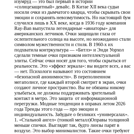
изумруд — это был первый в истории
«солнцезащитный» девайс. В Китае XII века судьи
носили очки из дымчатого кварца, чтобы скрывать свои
эмоции и сохранять невозмутимость. Но настоящий бум
случился лишь в XX веке, когда в 1936 году компания
Ray-Ban выпустила легендарные «авиаторы» для
американских летчиков. Очки защищали глаза от
ослепительного солнца на высоте, но неожиданно стали
символом мужественности и стиля. В 1960-х их
подхватила контркультура — «Битлз» и Энди Уорхол
сделали темные очки признаком интеллектуальной
элиты. Сейчас очки носят для того, чтобы скрыться от
реальности. Это «эффект зеркала»: вы видите всех, а вас
— нет. Психологи называют это состоянием
«безопасной анонимности». В переполненном
мегаполисе, где каждый второй смотрит в экран, очки
создают личное пространство. Вы не обязаны никому
улыбаться, не должны поддерживать зрительный
контакт в метро. Это защита от информационной
перегрузки. Модные тенденции в оправах летом 2026
года Тренды этого года — про эмоции и
индивидуальность. Забудьте о безликих «универсалах».
1. «Стальной ангел» (тонкий металл)Оправы толщиной
меньше спички. Выглядят так, будто линзы парят в
воздухе. Это выбор минималистов. Такие очки требуют