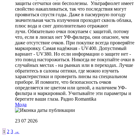
защиты сетчатки они бесполезны. Ультрафиолет имеет
свойство накапливаться, так что последствия могут
проявиться спустя годы. Даже в пасмурную погоду
значительная часть излучения проходит сквозь облака,
плюс вода и снег дополнительно отражают
лучи. Обязательно очки покупаем с защитой, потому
что, если в линзах нет УФ-фильтра, они опаснее, чем
даже отсутствие очков. При покупке всегда проверяйте
маркировку. Самая надёжная - UV400. Допустимый
вариант - UV380. Но если информации о защите нет -
это повод насторожиться. Никогда не покупайте очки в
случайных местах - на рынках или в переходах. Лучше
обратитесь в салоны оптики, где можно изучить
характеристики и проверить линзы на специальном
приборе. И помните, что безопасность очков
определяется не цветом или ценой, а наличием УФ-
фильтра и маркировкой. Учитывайте эти параметры и
берегите ваши глаза.
Радио Romantika
Мода
23 07 2026
1
2
3
→