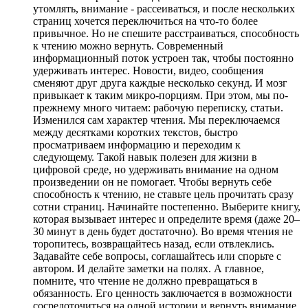
утомлять, внимание - рассеиваться, и после нескольких
страниц хочется переключиться на что-то более
привычное. Но не спешите расстраиваться, способность
к чтению можно вернуть. Современный
информационный поток устроен так, чтобы постоянно
удерживать интерес. Новости, видео, сообщения
сменяют друг друга каждые несколько секунд. И мозг
привыкает к таким микро-порциям. При этом, мы по-
прежнему много читаем: рабочую переписку, статьи.
Изменился сам характер чтения. Мы переключаемся
между десятками коротких текстов, быстро
просматриваем информацию и переходим к
следующему. Такой навык полезен для жизни в
цифровой среде, но удерживать внимание на одном
произведении он не помогает. Чтобы вернуть себе
способность к чтению, не ставьте цель прочитать сразу
сотни страниц. Начинайте постепенно. Выберите книгу,
которая вызывает интерес и определите время (даже 20–
30 минут в день будет достаточно). Во время чтения не
торопитесь, возвращайтесь назад, если отвлеклись.
Задавайте себе вопросы, соглашайтесь или спорьте с
автором. И делайте заметки на полях. А главное,
помните, что чтение не должно превращаться в
обязанность. Его ценность заключается в возможности
сосредоточиться на одной истории и вернуть внимание,