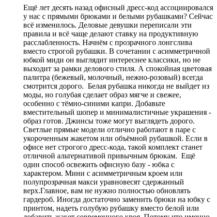
Ещё лет десять назад офисный дресс-код ассоциировался
у нас с прямыми брюками и белыми рубашками? Сейчас
всё изменилось. Деловые девушки переписали эти
правила и всё чаще делают ставку на продуктивную
расслабленность. Начнём с прозрачного лонгслива
вместо строгой рубашки. В сочетании с асимметричной
юбкой миди он выглядит интереснее классики, но не
выходит за рамки делового стиля. А спокойная цветовая
палитра (бежевый, молочный, нежно-розовый) всегда
смотрится дорого. Белая рубашка никогда не выйдет из
моды, но голубая сделает образ мягче и свежее,
особенно с тёмно-синими капри. Добавьте
вместительный шопер и минималистичные украшения -
образ готов. Джинсы тоже могут выглядеть дорого.
Светлые прямые модели отлично работают в паре с
укороченным жакетом или объёмной рубашкой. Если в
офисе нет строгого дресс-кода, такой комплект станет
отличной альтернативой привычным брюкам. Ещё
один способ освежить офисную базу - юбка с
характером. Мини с асимметричным кроем или
полупрозрачная макси уравновесят сдержанный
верх.Главное, вам не нужно полностью обновлять
гардероб. Иногда достаточно заменить брюки на юбку с
принтом, надеть голубую рубашку вместо белой или
добавить жакет современного кроя. Потому что именно