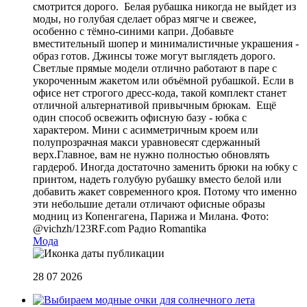
смотрится дорого. Белая рубашка никогда не выйдет из
моды, но голубая сделает образ мягче и свежее,
особенно с тёмно-синими капри. Добавьте
вместительный шопер и минималистичные украшения -
образ готов. Джинсы тоже могут выглядеть дорого.
Светлые прямые модели отлично работают в паре с
укороченным жакетом или объёмной рубашкой. Если в
офисе нет строгого дресс-кода, такой комплект станет
отличной альтернативой привычным брюкам. Ещё
один способ освежить офисную базу - юбка с
характером. Мини с асимметричным кроем или
полупрозрачная макси уравновесят сдержанный
верх.Главное, вам не нужно полностью обновлять
гардероб. Иногда достаточно заменить брюки на юбку с
принтом, надеть голубую рубашку вместо белой или
добавить жакет современного кроя. Потому что именно
эти небольшие детали отличают офисные образы
модниц из Копенгагена, Парижа и Милана. Фото:
@vichzh/123RF.com
Радио Romantika
Мода
28 07 2026