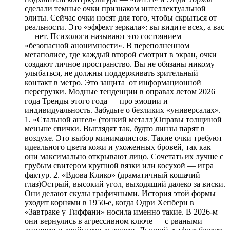
сделали темные очки признаком интеллектуальной
элиты. Сейчас очки носят для того, чтобы скрыться от
реальности. Это «эффект зеркала»: вы видите всех, а вас
— нет. Психологи называют это состоянием
«безопасной анонимности». В переполненном
мегаполисе, где каждый второй смотрит в экран, очки
создают личное пространство. Вы не обязаны никому
улыбаться, не должны поддерживать зрительный
контакт в метро. Это защита от информационной
перегрузки. Модные тенденции в оправах летом 2026
года Тренды этого года — про эмоции и
индивидуальность. Забудьте о безликих «универсалах».
1. «Стальной ангел» (тонкий металл)Оправы толщиной
меньше спички. Выглядят так, будто линзы парят в
воздухе. Это выбор минималистов. Такие очки требуют
идеального цвета кожи и ухоженных бровей, так как
они максимально открывают лицо. Сочетать их лучше с
грубым свитером крупной вязки или косухой — игра
фактур. 2. «Вдова Клико» (драматичный кошачий
глаз)Острый, высокий угол, выходящий далеко за виски.
Они делают скулы графичными. История этой формы
уходит корнями в 1950-е, когда Одри Хепберн в
«Завтраке у Тиффани» носила именно такие. В 2026-м
они вернулись в агрессивном ключе — с рваными