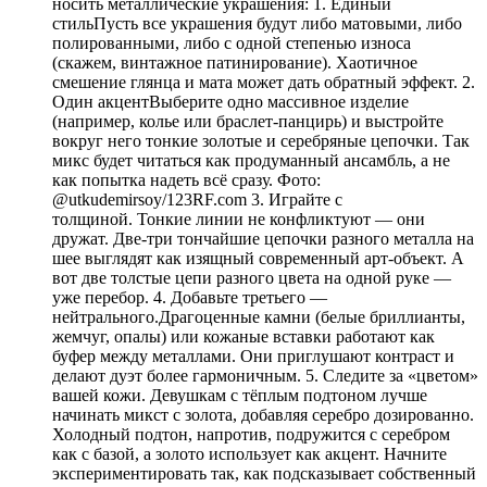
носить металлические украшения: 1. Единый
стильПусть все украшения будут либо матовыми, либо
полированными, либо с одной степенью износа
(скажем, винтажное патинирование). Хаотичное
смешение глянца и мата может дать обратный эффект. 2.
Один акцентВыберите одно массивное изделие
(например, колье или браслет-панцирь) и выстройте
вокруг него тонкие золотые и серебряные цепочки. Так
микс будет читаться как продуманный ансамбль, а не
как попытка надеть всё сразу. Фото:
@utkudemirsoy/123RF.com 3. Играйте с
толщиной. Тонкие линии не конфликтуют — они
дружат. Две-три тончайшие цепочки разного металла на
шее выглядят как изящный современный арт-объект. А
вот две толстые цепи разного цвета на одной руке —
уже перебор. 4. Добавьте третьего —
нейтрального.Драгоценные камни (белые бриллианты,
жемчуг, опалы) или кожаные вставки работают как
буфер между металлами. Они приглушают контраст и
делают дуэт более гармоничным. 5. Следите за «цветом»
вашей кожи. Девушкам с тёплым подтоном лучше
начинать микст с золота, добавляя серебро дозированно.
Холодный подтон, напротив, подружится с серебром
как с базой, а золото использует как акцент. Начните
экспериментировать так, как подсказывает собственный