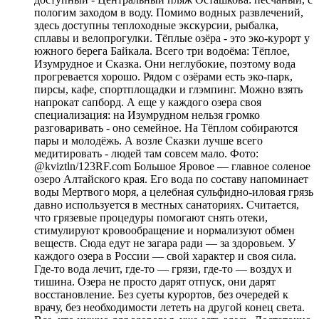
пологим заходом в воду. Помимо водных развлечений,
здесь доступны теплоходные экскурсии, рыбалка,
сплавы и велопрогулки. Тёплые озёра - это эко-курорт у
южного берега Байкала. Всего три водоёма: Тёплое,
Изумрудное и Сказка. Они неглубокие, поэтому вода
прогревается хорошо. Рядом с озёрами есть эко-парк,
пирсы, кафе, спортплощадки и глэмпинг. Можно взять
напрокат сапборд. А еще у каждого озера своя
специализация: на Изумрудном нельзя громко
разговаривать - оно семейное. На Тёплом собираются
пары и молодёжь. А возле Сказки лучше всего
медитировать - людей там совсем мало. Фото:
@kviztln/123RF.com Большое Яровое — главное соленое
озеро Алтайского края. Его вода по составу напоминает
воды Мертвого моря, а целебная сульфидно-иловая грязь
давно используется в местных санаториях. Считается,
что грязевые процедуры помогают снять отеки,
стимулируют кровообращение и нормализуют обмен
веществ. Сюда едут не загара ради — за здоровьем. У
каждого озера в России — свой характер и своя сила.
Где-то вода лечит, где-то — грязи, где-то — воздух и
тишина. Озера не просто дарят отпуск, они дарят
восстановление. Без суеты курортов, без очередей к
врачу, без необходимости лететь на другой конец света.