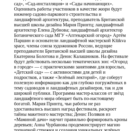
сад», «Сад-инсталляция» и «Сады начинающих».
Оценивать работы участников в качестве жюри будут
инженер садово-паркового строительства и
ландшафтной архитектуры, преподаватель Британской
высшей школы дизайна Мария Принтц; ландшафтный
архитектор Елена Дубнова; ландшафтный архитектор
Ботанического сада МГУ «Аптекарский огород» Артём
Паршин и основатели ландшафтной мастерской Klükva
space, члены союза художников России, ведущие
преподаватели Британской высшей школы дизайна
Екатерина Болотова и Денис Калашников. На фестивале
будут действовать несколько тематических зон: «Огород
в городе» — с практическими занятиями для взрослых,
«Детский сад» — с активностями для детей и
подростков, а также «Зелёный лекторий», где соберут
полезную информацию как для глубоко погружённых в
тему садоводов и ландшафтных дизайнеров, так и для
широкой публики. Программа мастер-классов от звёзд
ландшафтного мира обещает быть по-настоящему
богатой. Мария Принтц, чьи работы не раз
удостаивались высших наград фестиваля, раскроет
тайны макетного мастерства; Денис Поляков из
«Маминой дачи» научит правильно формировать кроны
деревьев; Анна Чурбанова продемонстрирует магию
топиарной стрижки и создания уникальных зелёных