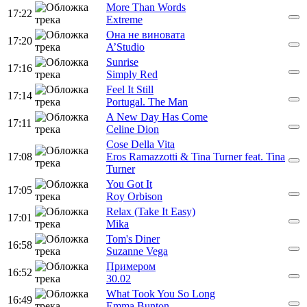
More Than Words
17:22
Extreme
Она не виновата
17:20
A’Studio
Sunrise
17:16
Simply Red
Feel It Still
17:14
Portugal. The Man
A New Day Has Come
17:11
Celine Dion
Cose Della Vita
17:08
Eros Ramazzotti & Tina Turner feat. Tina
Turner
You Got It
17:05
Roy Orbison
Relax (Take It Easy)
17:01
Mika
Tom's Diner
16:58
Suzanne Vega
Примером
16:52
30.02
What Took You So Long
16:49
Emma Bunton