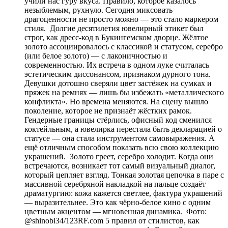
учили нас гуру вкуса. Правило, которое казалось
незыблемым, рухнуло. Сегодня миксовать
драгоценности не просто можно — это стало маркером
стиля. Долгие десятилетия ювелирный этикет был
строг, как дресс-код в Букингемском дворце. Жёлтое
золото ассоциировалось с классикой и статусом, серебро
(или белое золото) — с лаконичностью и
современностью. Их встреча в одном луке считалась
эстетическим диссонансом, признаком дурного тона.
Девушки дотошно сверяли цвет застёжек на сумках и
пряжек на ремнях — лишь бы избежать «металлического
конфликта». Но времена меняются. На сцену вышло
поколение, которое не признаёт жёстких рамок.
Гендерные границы стёрлись, офисный код сменился
коктейльным, а ювелирка перестала быть декларацией о
статусе — она стала инструментом самовыражения. А
ещё отличным способом показать всю свою коллекцию
украшений. Золото греет, серебро холодит. Когда они
встречаются, возникает тот самый визуальный диалог,
который цепляет взгляд. Тонкая золотая цепочка в паре с
массивной серебряной накладкой на пальце создаёт
драматургию: кожа кажется светлее, фактура украшений
— выразительнее. Это как чёрно-белое кино с одним
цветным акцентом — мгновенная динамика. Фото:
@shinobi34/123RF.com 5 правил от стилистов, как