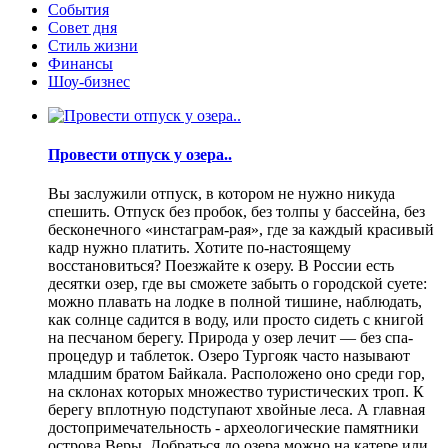
События
Совет дня
Стиль жизни
Финансы
Шоу-бизнес
Провести отпуск у озера..
Вы заслужили отпуск, в котором не нужно никуда
спешить. Отпуск без пробок, без толпы у бассейна, без
бесконечного «инстаграм-рая», где за каждый красивый
кадр нужно платить. Хотите по-настоящему
восстановиться? Поезжайте к озеру. В России есть
десятки озер, где вы сможете забыть о городской суете:
можно плавать на лодке в полной тишине, наблюдать,
как солнце садится в воду, или просто сидеть с книгой
на песчаном берегу. Природа у озер лечит — без спа-
процедур и таблеток. Озеро Тургояк часто называют
младшим братом Байкала. Расположено оно среди гор,
на склонах которых множество туристических троп. К
берегу вплотную подступают хвойные леса. А главная
достопримечательность - археологические памятники
острова Веры. Добраться до озера можно на катере или