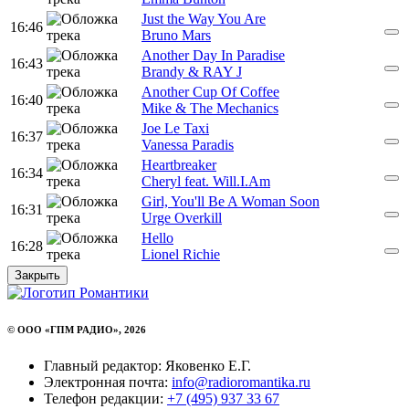
Just the Way You Are
16:46
Bruno Mars
Another Day In Paradise
16:43
Brandy & RAY J
Another Cup Of Coffee
16:40
Mike & The Mechanics
Joe Le Taxi
16:37
Vanessa Paradis
Heartbreaker
16:34
Cheryl feat. Will.I.Am
Girl, You'll Be A Woman Soon
16:31
Urge Overkill
Hello
16:28
Lionel Richie
Закрыть
© ООО «ГПМ РАДИО», 2026
Главный редактор: Яковенко Е.Г.
Электронная почта:
info@radioromantika.ru
Телефон редакции:
+7 (495) 937 33 67