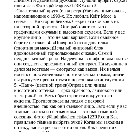
линиями и двойными дужками. Лучший аутфит: бархат
или атлас. Фото: @deagreez/123RF.com 3.
«Спасательный круг» (овал ретро)Увеличенные овалы,
напоминающие о 1990-х. Их любила Кейт Мосс, а
сейчас — Виктория Бекхэм. Секрет этих очков в их
иллюзорной простоте. Они работают только с
графичными скулами и высокими скулами. Если у вас
круглое лицо — это не ваш вариант. Если овальное —
берите не глядя. 4. «Полярный исследователь»
(спортивная маска)Цельный линзовый блок,
вдохновленный горнолыжными очками. Самый
неоднозначный тренд. На девушке в шифоновом платье
они создают сюрреалистичный контраст. На мужчине в
деловом костюме — смотрятся как вызов. Их нельзя
носить с повседневным спортивным костюмом, иначе
вы рискуете превратиться в персонажа из антиутопии.
5. «Панч» (цветной гранж)Оправа или линзы
кислотного оттенка — ярко-красного, лаймового или
электрик-блю. Весь образ строится вокруг этого
акцента. Противопоказаны людям с неяркой
внешностью, так как они съедают лицо. Зато если у вас
темные волосы и светлая кожа — это ваш главный
союзник. Фото: @liudmilachernetska/123RF.com Как
правильно тёмные выбрать очки? Когда мы заходим в
оптику, нас встречают сотни оправ. Как среди них