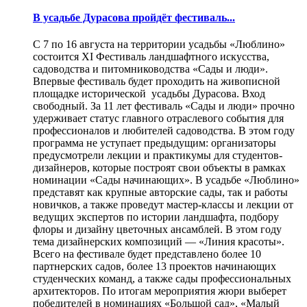
В усадьбе Дурасова пройдёт фестиваль...
С 7 по 16 августа на территории усадьбы «Люблино»
состоится XI Фестиваль ландшафтного искусства,
садоводства и питомниководства «Сады и люди».
Впервые фестиваль будет проходить на живописной
площадке исторической усадьбы Дурасова. Вход
свободный. За 11 лет фестиваль «Сады и люди» прочно
удерживает статус главного отраслевого события для
профессионалов и любителей садоводства. В этом году
программа не уступает предыдущим: организаторы
предусмотрели лекции и практикумы для студентов-
дизайнеров, которые построят свои объекты в рамках
номинации «Сады начинающих». В усадьбе «Люблино»
представят как крупные авторские сады, так и работы
новичков, а также проведут мастер-классы и лекции от
ведущих экспертов по истории ландшафта, подбору
флоры и дизайну цветочных ансамблей. В этом году
тема дизайнерских композиций — «Линия красоты».
Всего на фестивале будет представлено более 10
партнерских садов, более 13 проектов начинающих
студенческих команд, а также сады профессиональных
архитекторов. По итогам мероприятия жюри выберет
победителей в номинациях «Большой сад», «Малый