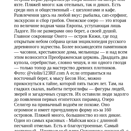
яхте. Пляжей много: как отельных, так и диких. Есть
среди них и общественный - с шезлонгами и кафе.
Развлечения здесь на любой вкус: рыбалка, сап-серфинг,
экскурсии и сбор грибов. Онежское озеро — это вторая
по величине водная чаша Европы, уступающая лишь
Ладоге. Но не размерами оно берет, а своей душой.
Главное сокровище Онего — остров Кижи, где под
открытым небом собрана целая энциклопедия русского
деревянного зодчества. Более восьмидесяти памятников
— часовни, крестьянские дома, мельницы — и над всем
этим возносится Преображенская церковь. Двадцать два
купола, серебристые, словно чешуя, и ни одного гвоздя
— только топор да мастерство древних плотников.
Фото: @violin/123RF.com А если отправиться на
восточный берег, к мысу Бесов Нос, можно
прикоснуться к тайне, которой пять тысяч лет. Там, на
гладких скалах, выбиты петроглифы — фигуры людей,
зверей и загадочных существ. Их оставили люди задолго
до появления первых египетских пирамид. Озеро
Селигер на привычный водоём не похоже. Оно
огромное и имеет причудливую форму из-за 160
островов. Пляжей много, большинство из них дикие.
Один из самых красивых - Майская коса с длинной
песчаной отмелью. Есть и благоустроенные. Самый
доступный - Центральный пляж Осташкова: песчаный, с