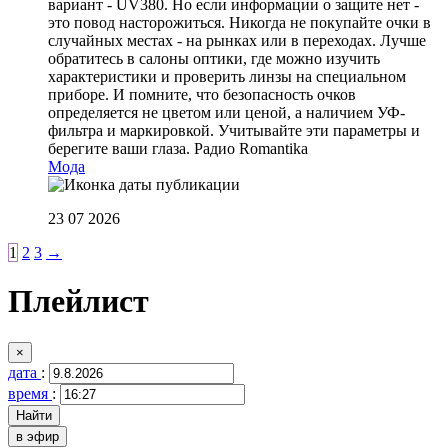
вариант - UV380. Но если информации о защите нет -
это повод насторожиться. Никогда не покупайте очки в
случайных местах - на рынках или в переходах. Лучше
обратитесь в салоны оптики, где можно изучить
характеристики и проверить линзы на специальном
приборе. И помните, что безопасность очков
определяется не цветом или ценой, а наличием УФ-
фильтра и маркировкой. Учитывайте эти параметры и
берегите ваши глаза.
Радио Romantika
Мода
23 07 2026
1
2
3
→
Плейлист
×
дата
:
время
:
в эфир