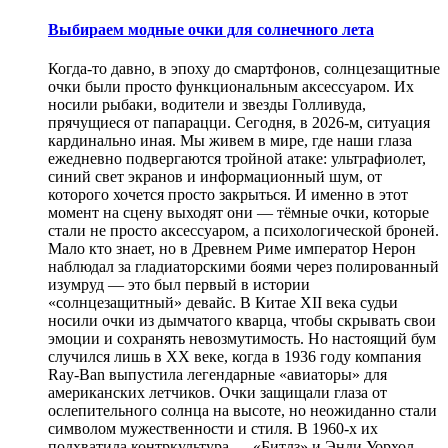
Выбираем модные очки для солнечного лета
Когда-то давно, в эпоху до смартфонов, солнцезащитные
очки были просто функциональным аксессуаром. Их
носили рыбаки, водители и звезды Голливуда,
прячущиеся от папарацци. Сегодня, в 2026-м, ситуация
кардинально иная. Мы живем в мире, где наши глаза
ежедневно подвергаются тройной атаке: ультрафиолет,
синий свет экранов и информационный шум, от
которого хочется просто закрыться. И именно в этот
момент на сцену выходят они — тёмные очки, которые
стали не просто аксессуаром, а психологической броней.
Мало кто знает, но в Древнем Риме император Нерон
наблюдал за гладиаторскими боями через полированный
изумруд — это был первый в истории
«солнцезащитный» девайс. В Китае XII века судьи
носили очки из дымчатого кварца, чтобы скрывать свои
эмоции и сохранять невозмутимость. Но настоящий бум
случился лишь в XX веке, когда в 1936 году компания
Ray-Ban выпустила легендарные «авиаторы» для
американских летчиков. Очки защищали глаза от
ослепительного солнца на высоте, но неожиданно стали
символом мужественности и стиля. В 1960-х их
подхватила контркультура — «Битлз» и Энди Уорхол