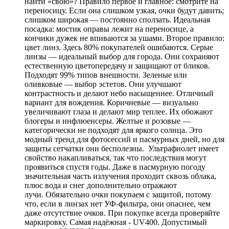
найти «свою»? Правило первое и главное: смотрите на
переносицу. Если она слишком узкая, очки будут давить;
слишком широкая — постоянно сползать. Идеальная
посадка: мостик оправы лежит на переносице, а
кончики дужек не впиваются за ушами. Второе правило:
цвет линз. Здесь 80% покупателей ошибаются. Серые
линзы — идеальный выбор для города. Они сохраняют
естественную цветопередачу и защищают от бликов.
Подходят 99% типов внешности. Зеленые или
оливковые — выбор эстетов. Они улучшают
контрастность и делают небо насыщеннее. Отличный
вариант для вождения. Коричневые — визуально
увеличивают глаза и делают мир теплее. Их обожают
блогеры и инфлюенсеры. Желтые и розовые —
категорически не подходят для яркого солнца. Это
модный тренд для фотосессий и пасмурных дней, но для
защиты сетчатки они бесполезны. Ультрафиолет имеет
свойство накапливаться, так что последствия могут
проявиться спустя годы. Даже в пасмурную погоду
значительная часть излучения проходит сквозь облака,
плюс вода и снег дополнительно отражают
лучи. Обязательно очки покупаем с защитой, потому
что, если в линзах нет УФ-фильтра, они опаснее, чем
даже отсутствие очков. При покупке всегда проверяйте
маркировку. Самая надёжная - UV400. Допустимый