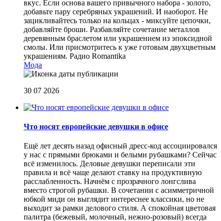
вкус. Если основа вашего привычного набора - золото,
добавьте пару серебряных украшений. И наоборот. Не
зацикливайтесь только на кольцах - миксуйте цепочки,
добавляйте броши. Разбавляйте сочетание металлов
деревянным браслетом или украшением из эпоксидной
смолы. Или присмотритесь к уже готовым двухцветным
украшениям.
Радио Romantika
Мода
30 07 2026
Что носят европейские девушки в офисе
Ещё лет десять назад офисный дресс-код ассоциировался
у нас с прямыми брюками и белыми рубашками? Сейчас
всё изменилось. Деловые девушки переписали эти
правила и всё чаще делают ставку на продуктивную
расслабленность. Начнём с прозрачного лонгслива
вместо строгой рубашки. В сочетании с асимметричной
юбкой миди он выглядит интереснее классики, но не
выходит за рамки делового стиля. А спокойная цветовая
палитра (бежевый, молочный, нежно-розовый) всегда