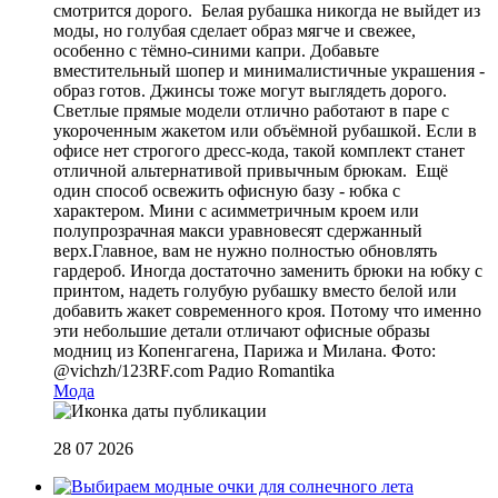
смотрится дорого. Белая рубашка никогда не выйдет из
моды, но голубая сделает образ мягче и свежее,
особенно с тёмно-синими капри. Добавьте
вместительный шопер и минималистичные украшения -
образ готов. Джинсы тоже могут выглядеть дорого.
Светлые прямые модели отлично работают в паре с
укороченным жакетом или объёмной рубашкой. Если в
офисе нет строгого дресс-кода, такой комплект станет
отличной альтернативой привычным брюкам. Ещё
один способ освежить офисную базу - юбка с
характером. Мини с асимметричным кроем или
полупрозрачная макси уравновесят сдержанный
верх.Главное, вам не нужно полностью обновлять
гардероб. Иногда достаточно заменить брюки на юбку с
принтом, надеть голубую рубашку вместо белой или
добавить жакет современного кроя. Потому что именно
эти небольшие детали отличают офисные образы
модниц из Копенгагена, Парижа и Милана. Фото:
@vichzh/123RF.com
Радио Romantika
Мода
28 07 2026