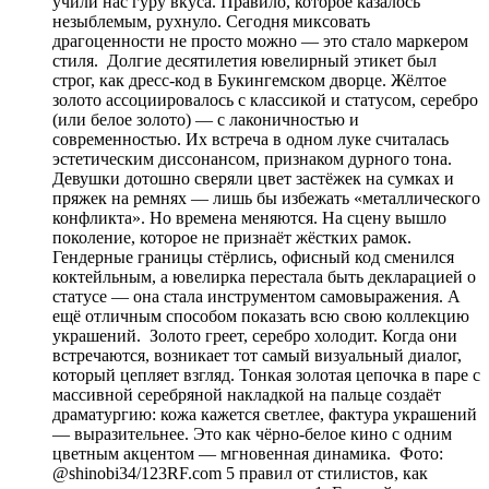
учили нас гуру вкуса. Правило, которое казалось
незыблемым, рухнуло. Сегодня миксовать
драгоценности не просто можно — это стало маркером
стиля. Долгие десятилетия ювелирный этикет был
строг, как дресс-код в Букингемском дворце. Жёлтое
золото ассоциировалось с классикой и статусом, серебро
(или белое золото) — с лаконичностью и
современностью. Их встреча в одном луке считалась
эстетическим диссонансом, признаком дурного тона.
Девушки дотошно сверяли цвет застёжек на сумках и
пряжек на ремнях — лишь бы избежать «металлического
конфликта». Но времена меняются. На сцену вышло
поколение, которое не признаёт жёстких рамок.
Гендерные границы стёрлись, офисный код сменился
коктейльным, а ювелирка перестала быть декларацией о
статусе — она стала инструментом самовыражения. А
ещё отличным способом показать всю свою коллекцию
украшений. Золото греет, серебро холодит. Когда они
встречаются, возникает тот самый визуальный диалог,
который цепляет взгляд. Тонкая золотая цепочка в паре с
массивной серебряной накладкой на пальце создаёт
драматургию: кожа кажется светлее, фактура украшений
— выразительнее. Это как чёрно-белое кино с одним
цветным акцентом — мгновенная динамика. Фото:
@shinobi34/123RF.com 5 правил от стилистов, как