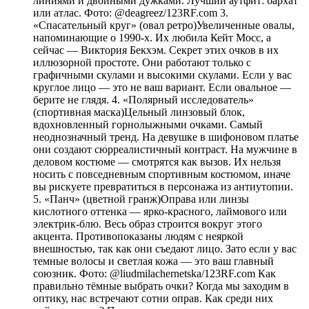
линиями и двойными дужками. Лучший аутфит: бархат
или атлас. Фото: @deagreez/123RF.com 3.
«Спасательный круг» (овал ретро)Увеличенные овалы,
напоминающие о 1990-х. Их любила Кейт Мосс, а
сейчас — Виктория Бекхэм. Секрет этих очков в их
иллюзорной простоте. Они работают только с
графичными скулами и высокими скулами. Если у вас
круглое лицо — это не ваш вариант. Если овальное —
берите не глядя. 4. «Полярный исследователь»
(спортивная маска)Цельный линзовый блок,
вдохновленный горнолыжными очками. Самый
неоднозначный тренд. На девушке в шифоновом платье
они создают сюрреалистичный контраст. На мужчине в
деловом костюме — смотрятся как вызов. Их нельзя
носить с повседневным спортивным костюмом, иначе
вы рискуете превратиться в персонажа из антиутопии.
5. «Панч» (цветной гранж)Оправа или линзы
кислотного оттенка — ярко-красного, лаймового или
электрик-блю. Весь образ строится вокруг этого
акцента. Противопоказаны людям с неяркой
внешностью, так как они съедают лицо. Зато если у вас
темные волосы и светлая кожа — это ваш главный
союзник. Фото: @liudmilachernetska/123RF.com Как
правильно тёмные выбрать очки? Когда мы заходим в
оптику, нас встречают сотни оправ. Как среди них