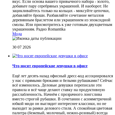
вкус. Если основа вашего привычного набора - золото,
добавьте пару серебряных украшений. И наоборот. Не
зацикливайтесь только на кольцах - миксуйте цепочки,
добавляйте броши. Разбавляйте сочетание металлов
деревянным браслетом или украшением из эпоксидной
смолы. Или присмотритесь к уже готовым двухцветным
украшениям.
Радио Romantika
Мода
30 07 2026
Что носят европейские девушки в офисе
Ещё лет десять назад офисный дресс-код ассоциировался
у нас с прямыми брюками и белыми рубашками? Сейчас
всё изменилось. Деловые девушки переписали эти
правила и всё чаще делают ставку на продуктивную
расслабленность. Начнём с прозрачного лонгслива
вместо строгой рубашки. В сочетании с асимметричной
юбкой миди он выглядит интереснее классики, но не
выходит за рамки делового стиля. А спокойная цветовая
палитра (бежевый, молочный, нежно-розовый) всегда