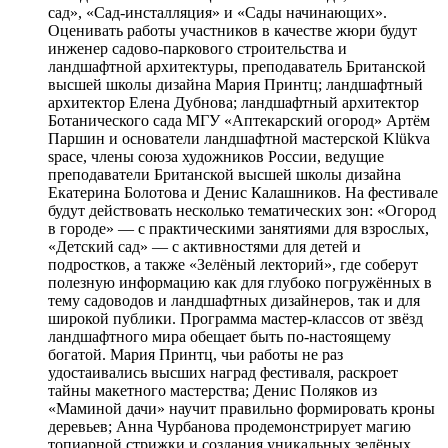
сад», «Сад-инсталляция» и «Сады начинающих».
Оценивать работы участников в качестве жюри будут
инженер садово-паркового строительства и
ландшафтной архитектуры, преподаватель Британской
высшей школы дизайна Мария Принтц; ландшафтный
архитектор Елена Дубнова; ландшафтный архитектор
Ботанического сада МГУ «Аптекарский огород» Артём
Паршин и основатели ландшафтной мастерской Klükva
space, члены союза художников России, ведущие
преподаватели Британской высшей школы дизайна
Екатерина Болотова и Денис Калашников. На фестивале
будут действовать несколько тематических зон: «Огород
в городе» — с практическими занятиями для взрослых,
«Детский сад» — с активностями для детей и
подростков, а также «Зелёный лекторий», где соберут
полезную информацию как для глубоко погружённых в
тему садоводов и ландшафтных дизайнеров, так и для
широкой публики. Программа мастер-классов от звёзд
ландшафтного мира обещает быть по-настоящему
богатой. Мария Принтц, чьи работы не раз
удостаивались высших наград фестиваля, раскроет
тайны макетного мастерства; Денис Поляков из
«Маминой дачи» научит правильно формировать кроны
деревьев; Анна Чурбанова продемонстрирует магию
топиарной стрижки и создания уникальных зелёных