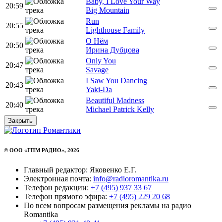
Baby, I Love Your Way
20:59
Big Mountain
Run
20:55
Lighthouse Family
О Нём
20:50
Ирина Дубцова
Only You
20:47
Savage
I Saw You Dancing
20:43
Yaki-Da
Beautiful Madness
20:40
Michael Patrick Kelly
Закрыть
© ООО «ГПМ РАДИО», 2026
Главный редактор: Яковенко Е.Г.
Электронная почта:
info@radioromantika.ru
Телефон редакции:
+7 (495) 937 33 67
Телефон прямого эфира:
+7 (495) 229 20 68
По всем вопросам размещения рекламы на радио
Romantika