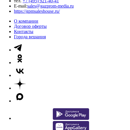
тел.
+7 (495) 921-40-41
E-mail:
sales@gazprom-media.ru
https://gpmsaleshouse.ru/
О компании
Договор оферты
Контакты
Города вещания