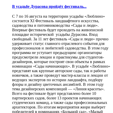
В усадьбе Дурасова пройдёт фестиваль...
С 7 по 16 августа на территории усадьбы «Люблино»
состоится XI Фестиваль ландшафтного искусства,
садоводства и питомниководства «Сады и люди».
Впервые фестиваль будет проходить на живописной
площадке исторической усадьбы Дурасова. Вход
свободный. За 11 лет фестиваль «Сады и люди» прочно
удерживает статус главного отраслевого события для
профессионалов и любителей садоводства. В этом году
программа не уступает предыдущим: организаторы
предусмотрели лекции и практикумы для студентов-
дизайнеров, которые построят свои объекты в рамках
номинации «Сады начинающих». В усадьбе «Люблино»
представят как крупные авторские сады, так и работы
новичков, а также проведут мастер-классы и лекции от
ведущих экспертов по истории ландшафта, подбору
флоры и дизайну цветочных ансамблей. В этом году
тема дизайнерских композиций — «Линия красоты».
Всего на фестивале будет представлено более 10
партнерских садов, более 13 проектов начинающих
студенческих команд, а также сады профессиональных
архитекторов. По итогам мероприятия жюри выберет
победителей в номинациях «Большой сад», «Малый