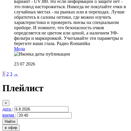
вариант - UV380. Но если информации о защите нет -
это повод насторожиться. Никогда не покупайте очки в
случайных местах - на рынках или в переходах. Лучше
обратитесь в салоны оптики, где можно изучить
характеристики и проверить линзы на специальном
приборе. И помните, что безопасность очков
определяется не цветом или ценой, а наличием УФ-
фильтра и маркировкой. Учитывайте эти параметры и
берегите ваши глаза.
Радио Romantika
Мода
23 07 2026
1
2
3
→
Плейлист
×
дата
:
время
:
в эфир