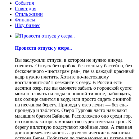
События
Совет дня
Стиль жизни
Финансы
Шоу-бизнес
Провести отпуск у озера..
Вы заслужили отпуск, в котором не нужно никуда
спешить. Отпуск без пробок, без толпы у бассейна, без
бесконечного «инстаграм-рая», где за каждый красивый
кадр нужно платить. Хотите по-настоящему
восстановиться? Поезжайте к озеру. В России есть
десятки озер, где вы сможете забыть о городской суете:
можно плавать на лодке в полной тишине, наблюдать,
как солнце садится в воду, или просто сидеть с книгой
на песчаном берегу. Природа у озер лечит — без спа-
процедур и таблеток. Озеро Тургояк часто называют
младшим братом Байкала. Расположено оно среди гор,
на склонах которых множество туристических троп. К
берегу вплотную подступают хвойные леса. А главная
достопримечательность - археологические памятники
острова Веры. Добраться до озера можно на катере или