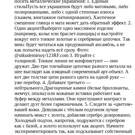
носить металлические украшения: 1. Единый
стильПусть все украшения будут либо матовыми, либо
полированными, либо с одной степенью износа
(скажем, винтажное патинирование). Хаотичное
смешение глянца и мата может дать обратный эффект. 2.
Один акцентВыберите одно массивное изделие
(например, колье или браслет-панцирь) и выстройте
вокруг него тонкие золотые и серебряные цепочки. Так
микс будет читаться как продуманный ансамбль, а не
как попытка надеть всё сразу. Фото:
@utkudemirsoy/123RF.com 3. Играйте с
толщиной. Тонкие линии не конфликтуют — они
дружат. Две-три тончайшие цепочки разного металла на
шее выглядят как изящный современный арт-объект. А
вот две толстые цепи разного цвета на одной руке —
уже перебор. 4. Добавьте третьего —
нейтрального.Драгоценные камни (белые бриллианты,
жемчуг, опалы) или кожаные вставки работают как
буфер между металлами. Они приглушают контраст и
делают дуэт более гармоничным. 5. Следите за «цветом»
вашей кожи. Девушкам с тёплым подтоном лучше
начинать микст с золота, добавляя серебро дозированно.
Холодный подтон, напротив, подружится с серебром
как с базой, а золото использует как акцент. Начните
экспериментировать так, как подсказывает собственный