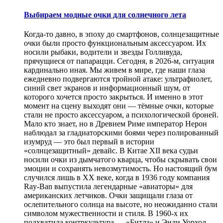
Выбираем модные очки для солнечного лета
Когда-то давно, в эпоху до смартфонов, солнцезащитные
очки были просто функциональным аксессуаром. Их
носили рыбаки, водители и звезды Голливуда,
прячущиеся от папарацци. Сегодня, в 2026-м, ситуация
кардинально иная. Мы живем в мире, где наши глаза
ежедневно подвергаются тройной атаке: ультрафиолет,
синий свет экранов и информационный шум, от
которого хочется просто закрыться. И именно в этот
момент на сцену выходят они — тёмные очки, которые
стали не просто аксессуаром, а психологической броней.
Мало кто знает, но в Древнем Риме император Нерон
наблюдал за гладиаторскими боями через полированный
изумруд — это был первый в истории
«солнцезащитный» девайс. В Китае XII века судьи
носили очки из дымчатого кварца, чтобы скрывать свои
эмоции и сохранять невозмутимость. Но настоящий бум
случился лишь в XX веке, когда в 1936 году компания
Ray-Ban выпустила легендарные «авиаторы» для
американских летчиков. Очки защищали глаза от
ослепительного солнца на высоте, но неожиданно стали
символом мужественности и стиля. В 1960-х их
подхватила контркультура — «Битлз» и Энди Уорхол