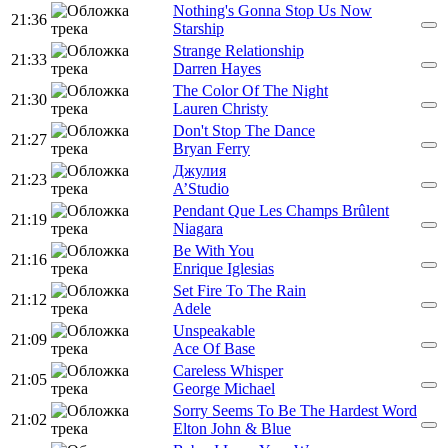
Nothing's Gonna Stop Us Now
21:36
Starship
Strange Relationship
21:33
Darren Hayes
The Color Of The Night
21:30
Lauren Christy
Don't Stop The Dance
21:27
Bryan Ferry
Джулия
21:23
A’Studio
Pendant Que Les Champs Brûlent
21:19
Niagara
Be With You
21:16
Enrique Iglesias
Set Fire To The Rain
21:12
Adele
Unspeakable
21:09
Ace Of Base
Careless Whisper
21:05
George Michael
Sorry Seems To Be The Hardest Word
21:02
Elton John & Blue