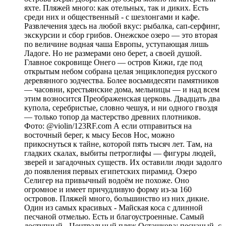
яхте. Пляжей много: как отельных, так и диких. Есть
среди них и общественный - с шезлонгами и кафе.
Развлечения здесь на любой вкус: рыбалка, сап-серфинг,
экскурсии и сбор грибов. Онежское озеро — это вторая
по величине водная чаша Европы, уступающая лишь
Ладоге. Но не размерами оно берет, а своей душой.
Главное сокровище Онего — остров Кижи, где под
открытым небом собрана целая энциклопедия русского
деревянного зодчества. Более восьмидесяти памятников
— часовни, крестьянские дома, мельницы — и над всем
этим возносится Преображенская церковь. Двадцать два
купола, серебристые, словно чешуя, и ни одного гвоздя
— только топор да мастерство древних плотников.
Фото: @violin/123RF.com А если отправиться на
восточный берег, к мысу Бесов Нос, можно
прикоснуться к тайне, которой пять тысяч лет. Там, на
гладких скалах, выбиты петроглифы — фигуры людей,
зверей и загадочных существ. Их оставили люди задолго
до появления первых египетских пирамид. Озеро
Селигер на привычный водоём не похоже. Оно
огромное и имеет причудливую форму из-за 160
островов. Пляжей много, большинство из них дикие.
Один из самых красивых - Майская коса с длинной
песчаной отмелью. Есть и благоустроенные. Самый
доступный - Центральный пляж Осташкова: песчаный, с