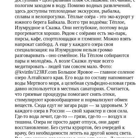
пологим заходом в воду. Помимо водных развлечений,
здесь доступны теплоходные экскурсии, рыбалка,
сплавы и велопрогулки. Тёплые озёра - это эко-курорт у
южного берега Байкала. Всего три водоёма: Тёплое,
Изумрудное и Сказка. Они неглубокие, поэтому вода
прогревается хорошо. Рядом с озёрами есть эко-парк,
пирсы, кафе, спортплощадки и глэмпинг. Можно взять
напрокат сапборд. А еще у каждого озера своя
специализация: на Изумрудном нельзя громко
разговаривать - оно семейное. На Тёплом собираются
пары и молодёжь. А возле Сказки лучше всего
медитировать - людей там совсем мало. Фото:
@kviztln/123RF.com Большое Яровое — главное соленое
озеро Алтайского края. Его вода по составу напоминает
воды Мертвого моря, а целебная сульфидно-иловая грязь
давно используется в местных санаториях. Считается,
что грязевые процедуры помогают снять отеки,
стимулируют кровообращение и нормализуют обмен
веществ. Сюда едут не загара ради — за здоровьем. У
каждого озера в России — свой характер и своя сила.
Где-то вода лечит, где-то — грязи, где-то — воздух и
тишина. Озера не просто дарят отпуск, они дарят
восстановление. Без суеты курортов, без очередей к
врачу, без необходимости лететь на другой конец света.