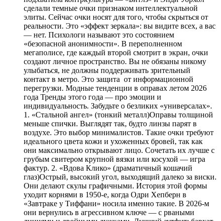
сделали темные очки признаком интеллектуальной
элиты. Сейчас очки носят для того, чтобы скрыться от
реальности. Это «эффект зеркала»: вы видите всех, а вас
— нет. Психологи называют это состоянием
«безопасной анонимности». В переполненном
мегаполисе, где каждый второй смотрит в экран, очки
создают личное пространство. Вы не обязаны никому
улыбаться, не должны поддерживать зрительный
контакт в метро. Это защита от информационной
перегрузки. Модные тенденции в оправах летом 2026
года Тренды этого года — про эмоции и
индивидуальность. Забудьте о безликих «универсалах».
1. «Стальной ангел» (тонкий металл)Оправы толщиной
меньше спички. Выглядят так, будто линзы парят в
воздухе. Это выбор минималистов. Такие очки требуют
идеального цвета кожи и ухоженных бровей, так как
они максимально открывают лицо. Сочетать их лучше с
грубым свитером крупной вязки или косухой — игра
фактур. 2. «Вдова Клико» (драматичный кошачий
глаз)Острый, высокий угол, выходящий далеко за виски.
Они делают скулы графичными. История этой формы
уходит корнями в 1950-е, когда Одри Хепберн в
«Завтраке у Тиффани» носила именно такие. В 2026-м
они вернулись в агрессивном ключе — с рваными