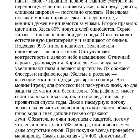
найти «свою»? Правило первое и главное: смотрите на
переносицу. Если она слишком узкая, очки будут давить;
слишком широкая — постоянно сползать. Идеальная
посадка: мостик оправы лежит на переносице, а
кончики дужек не впиваются за ушами. Второе правило:
цвет линз. Здесь 80% покупателей ошибаются. Серые
линзы — идеальный выбор для города. Они сохраняют
естественную цветопередачу и защищают от бликов.
Подходят 99% типов внешности. Зеленые или
оливковые — выбор эстетов. Они улучшают
контрастность и делают небо насыщеннее. Отличный
вариант для вождения. Коричневые — визуально
увеличивают глаза и делают мир теплее. Их обожают
блогеры и инфлюенсеры. Желтые и розовые —
категорически не подходят для яркого солнца. Это
модный тренд для фотосессий и пасмурных дней, но для
защиты сетчатки они бесполезны. Ультрафиолет имеет
свойство накапливаться, так что последствия могут
проявиться спустя годы. Даже в пасмурную погоду
значительная часть излучения проходит сквозь облака,
плюс вода и снег дополнительно отражают
лучи. Обязательно очки покупаем с защитой, потому
что, если в линзах нет УФ-фильтра, они опаснее, чем
даже отсутствие очков. При покупке всегда проверяйте
маркировку. Самая надёжная - UV400. Допустимый