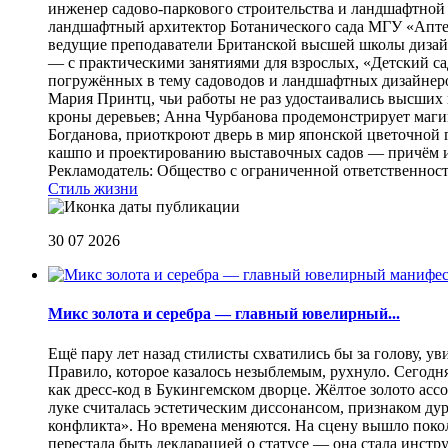
инженер садово-паркового строительства и ландшафтной
ландшафтный архитектор Ботанического сада МГУ «Аптек
ведущие преподаватели Британской высшей школы дизайна
— с практическими занятиями для взрослых, «Детский са
погружённых в тему садоводов и ландшафтных дизайнеров
Мария Принтц, чьи работы не раз удостаивались высших 
кроны деревьев; Анна Чурбанова продемонстрирует маг
Богданова, приоткроют дверь в мир японской цветочной 
кашпо и проектированию выставочных садов — причём их
Рекламодатель: Общество с ограниченной ответственнос
Стиль жизни
30 07 2026
Микс золота и серебра — главный ювелирный...
Ещё пару лет назад стилисты схватились бы за голову, у
Правило, которое казалось незыблемым, рухнуло. Сегодн
как дресс-код в Букингемском дворце. Жёлтое золото асс
луке считалась эстетическим диссонансом, признаком ду
конфликта». Но времена меняются. На сцену вышло покол
перестала быть декларацией о статусе — она стала инст