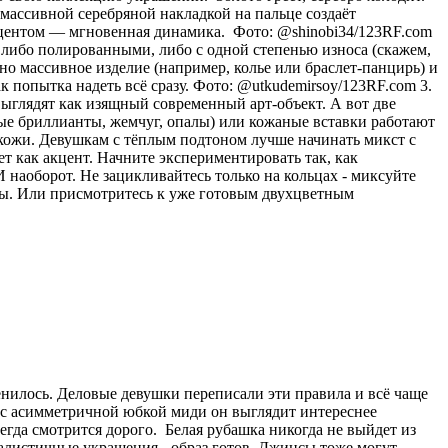
с массивной серебряной накладкой на пальце создаёт
акцентом — мгновенная динамика. Фото: @shinobi34/123RF.com
 либо полированными, либо с одной степенью износа (скажем,
о массивное изделие (например, колье или браслет-панцирь) и
к попытка надеть всё сразу. Фото: @utkudemirsoy/123RF.com 3.
ыглядят как изящный современный арт-объект. А вот две
лые бриллианты, жемчуг, опалы) или кожаные вставки работают
 кожи. Девушкам с тёплым подтоном лучше начинать микст с
ет как акцент. Начните экспериментировать так, как
 наоборот. Не зацикливайтесь только на кольцах - миксуйте
лы. Или присмотритесь к уже готовым двухцветным
енилось. Деловые девушки переписали эти правила и всё чаще
и с асимметричной юбкой миди он выглядит интереснее
егда смотрится дорого. Белая рубашка никогда не выйдет из
малистичные украшения - образ готов. Джинсы тоже могут