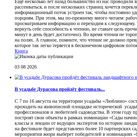
Eщё несколько лет назад большинство из нас проводили в
рассеиваться, и после нескольких страниц хочется перек
информационный поток устроен так, чтобы постоянно уде
порциям. При этом, мы по-прежнему много читаем: рабоч
просматриваем информацию и переходим к следующему. Т
вернуть себе способность к чтению, не ставьте цель проч
минут в день будет достаточно). Во время чтения не торо
на полях. А главное, помните, что чтение не должно пре
которое так легко теряется в бесконечном цифровом пот
Книга
03 08 2026
В усадьбе Дурасова пройдёт фестиваль...
С 7 по 16 августа на территории усадьбы «Люблино» сос
проходить на живописной площадке исторической усадьбы
профессионалов и любителей садоводства. В этом году п
построят свои объекты в рамках номинации «Сады начина
классы и лекции от ведущих экспертов по истории ланд
на фестивале будет представлено более 10 партнерских с
мероприятия жюри выберет победителей в номинациях «Б