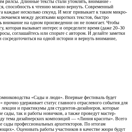
рим рилсы. Длинные тексты стали утомлять, внимание -
ться, способность к чтению можно вернуть. Современный
а каждые несколько секунд. И мозг привыкает к таким микро-
ключаемся между десятками коротких текстов, быстро
ь внимание на одном произведении он не помогает. Чтобы
гу, которая вызывает интерес и определите время (даже 20–30
просы, соглашайтесь или спорьте с автором. И делайте заметки
ти сосредоточиться на одной истории и вернуть внимание,
томниководства «Сады и люди». Впервые фестиваль будет
 прочно удерживает статус главного отраслевого события для
 лекции и практикумы для студентов-дизайнеров, которые
сады, так и работы новичков, а также проведут мастер-
оду тема дизайнерских композиций — «Линия красоты». Всего
кже сады профессиональных архитекторов. По итогам
ющих». Оценивать работы участников в качестве жюри будут