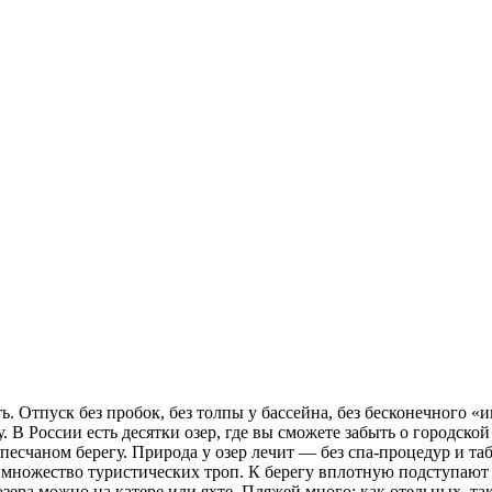
. Отпуск без пробок, без толпы у бассейна, без бесконечного «и
 В России есть десятки озер, где вы сможете забыть о городской
а песчаном берегу. Природа у озер лечит — без спа-процедур и 
х множество туристических троп. К берегу вплотную подступают 
зера можно на катере или яхте. Пляжей много: как отельных, та