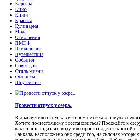
Карьера
Кино
Книга
Красота
Кулинария
Мода
Отношения
ПМЭФ
Психология
Путешествия
События
Совет дня
Стиль жизни
Финансы
Шоу-бизнес
Провести отпуск у озера..
Вы заслужили отпуск, в котором не нужно никуда спешить
Хотите по-настоящему восстановиться? Поезжайте к озеру.
как солнце садится в воду, или просто сидеть с книгой н
Байкала. Расположено оно среди гор, на склонах которы
археологические памятники острова Веры. Добраться до о