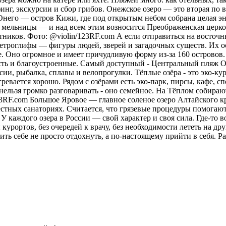
рфинг, экскурсии и сбор грибов. Онежское озеро — это вторая п
 Онего — остров Кижи, где под открытым небом собрана целая эн
 мельницы — и над всем этим возносится Преображенская церковь
тников. Фото: @violin/123RF.com А если отправиться на восточн
ы петроглифы — фигуры людей, зверей и загадочных существ. Их 
. Оно огромное и имеет причудливую форму из-за 160 островов.
сть и благоустроенные. Самый доступный - Центральный пляж О
ии, рыбалка, сплавы и велопрогулки. Тёплые озёра - это эко-кур
ревается хорошо. Рядом с озёрами есть эко-парк, пирсы, кафе, 
нельзя громко разговаривать - оно семейное. На Тёплом собираю
23RF.com Большое Яровое — главное соленое озеро Алтайского кр
местных санаториях. Считается, что грязевые процедуры помога
У каждого озера в России — свой характер и своя сила. Где-то в
курортов, без очередей к врачу, без необходимости лететь на друг
ить себе не просто отдохнуть, а по-настоящему прийти в себя.
Ра