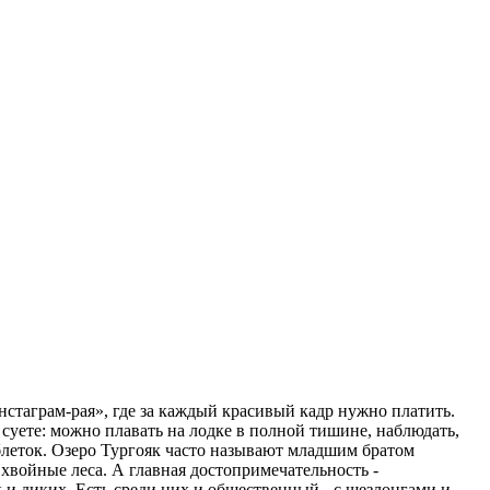
нстаграм-рая», где за каждый красивый кадр нужно платить.
 суете: можно плавать на лодке в полной тишине, наблюдать,
таблеток. Озеро Тургояк часто называют младшим братом
хвойные леса. А главная достопримечательность -
к и диких. Есть среди них и общественный - с шезлонгами и