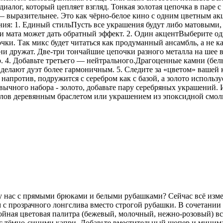
иалог, который цепляет взгляд. Тонкая золотая цепочка в паре 
 — выразительнее. Это как чёрно-белое кино с одним цветным 
ения: 1. Единый стильПусть все украшения будут либо матовыми,
 мата может дать обратный эффект. 2. Один акцентВыберите одн
ки. Так микс будет читаться как продуманный ансамбль, а не ка
 дружат. Две-три тончайшие цепочки разного металла на шее в
р. 4. Добавьте третьего — нейтрального.Драгоценные камни (бе
делают дуэт более гармоничным. 5. Следите за «цветом» вашей
напротив, подружится с серебром как с базой, а золото использу
ычного набора - золото, добавьте пару серебряных украшений. И
аллов деревянным браслетом или украшением из эпоксидной смо
 у нас с прямыми брюками и белыми рубашками? Сейчас всё изм
 с прозрачного лонгслива вместо строгой рубашки. В сочетани
койная цветовая палитра (бежевый, молочный, нежно-розовый) вс
но с тёмно-синими капри. Добавьте вместительный шопер и мини