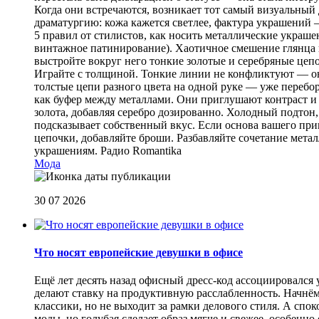
Когда они встречаются, возникает тот самый визуальный д
драматургию: кожа кажется светлее, фактура украшений
5 правил от стилистов, как носить металлические украш
винтажное патинирование). Хаотичное смешение глянца и
выстройте вокруг него тонкие золотые и серебряные цепоч
Играйте с толщиной. Тонкие линии не конфликтуют — они
толстые цепи разного цвета на одной руке — уже перебо
как буфер между металлами. Они приглушают контраст и 
золота, добавляя серебро дозированно. Холодный подтон, 
подсказывает собственный вкус. Если основа вашего прив
цепочки, добавляйте броши. Разбавляйте сочетание мет
украшениям.
Радио Romantika
Мода
30 07 2026
Что носят европейские девушки в офисе
Ещё лет десять назад офисный дресс-код ассоциировался
делают ставку на продуктивную расслабленность. Начнём
классики, но не выходит за рамки делового стиля. А спо
моды, но голубая сделает образ мягче и свежее, особен