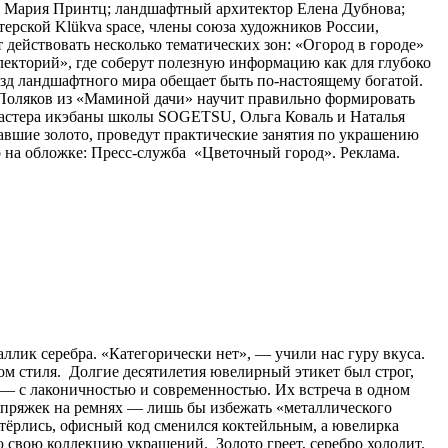
а Мария Принтц; ландшафтный архитектор Елена Дубнова;
рской Klükva space, члены союза художников России,
действовать несколько тематических зон: «Огород в городе»
лекторий», где соберут полезную информацию как для глубоко
ёзд ландшафтного мира обещает быть по-настоящему богатой.
с Поляков из «Маминой дачи» научит правильно формировать
Мастера икэбаны школы SOGETSU, Ольга Коваль и Наталья
авшие золото, проведут практические занятия по украшению
 на обложке: Пресс-служба «Цветочный город». Реклама.
аллик серебра. «Категорически нет», — учили нас гуру вкуса.
ом стиля. Долгие десятилетия ювелирный этикет был строг,
о) — с лаконичностью и современностью. Их встреча в одном
и пряжек на ремнях — лишь бы избежать «металлического
стёрлись, офисный код сменился коктейльным, а ювелирка
 свою коллекцию украшений. Золото греет, серебро холодит.