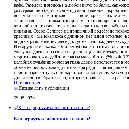
кафе. Развлечения здесь на любой вкус: рыбалка, сап-се
размерами оно берет, а своей душой. Главное сокровище
восьмидесяти памятников — часовни, крестьянские дома,
одного гвоздя — только топор да мастерство древних пло
которой пять тысяч лет. Там, на гладких скалах, выбит
пирамид. Озеро Селигер на привычный водоём не похоже
красивых - Майская коса с длинной песчаной отмелью. Е
водных развлечений, здесь доступны теплоходные экскурс
Изумрудное и Сказка. Они неглубокие, поэтому вода прог
еще у каждого озера своя специализация: на Изумрудном 
медитировать - людей там совсем мало. Фото: @kviztln/1
целебная сульфидно-иловая грязь давно используется в 
обмен веществ. Сюда едут не загара ради — за здоровьем. 
просто дарят отпуск, они дарят восстановление. Без суеты 
Достаточно выбрать озеро, которое отзовется, — и разреш
Путешествия
05 08 2026
Как вернуть желание читать книги?