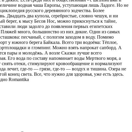
о величине водная чаша Европы, уступающая лишь Ладоге. Но не
циклопедия русского деревянного зодчества. Более
. Двадцать два купола, серебристые, словно чешуя, и ни
ый берег, к мысу Бесов Нос, можно прикоснуться к тайне,
оставили люди задолго до появления первых египетских
 Пляжей много, большинство из них дикие. Один из самых
сташкова: песчаный, с пологим заходом в воду. Помимо
орт у южного берега Байкала. Всего три водоёма: Тёплое,
спортплощадки и глэмпинг. Можно взять напрокат сапборд. А
тся пары и молодёжь. А возле Сказки лучше всего
ая. Его вода по составу напоминает воды Мертвого моря, а
ют снять отеки, стимулируют кровообращение и нормализуют
ода лечит, где-то — грязи, где-то — воздух и тишина. Озера не
ой конец света. Все, что нужно для здоровья, уже есть здесь.
дио Romantika