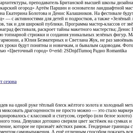
 архитектуры, преподаватель Британской высшей школы дизайн
арский огород» Артём Паршин и основатели ландшафтной масте
 Екатерина Болотова и Денис Калашников. На фестивале будут 
д» — с активностями для детей и подростков, а также «Зелёный 
, так и для широкой публики. Программа мастер-классов от зв
наград фестиваля, раскроет тайны макетного мастерства; Дени
ию топиарной стрижки и создания уникальных зелёных фигур. 
гармонии, а Юлия Безматерных и Светлана Жук, не раз завоёвыв
 уроки будут понятны и новичкам, и бывалым садоводам. Фото
тью «Цветочный город» 0+erid: 2SDnjdTumoq
Радио Romantika
видев на одной руке тёплый блеск жёлтого золота и холодный мет
я миксовать драгоценности не просто можно — это стало маркер
оциировалось с классикой и статусом, серебро (или белое золот
рного тона. Девушки дотошно сверяли цвет застёжек на сумках 
ение, которое не признаёт жёстких рамок. Гендерные границы 
рументом самовыражения. А ещё отличным способом показать всю