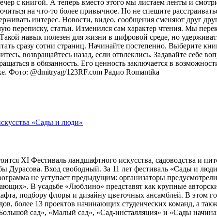
ечер с книгой. А теперь вместо этого мы листаем ленты и смот
лючиться на что-то более привычное. Но не спешите расстраива
рживать интерес. Новости, видео, сообщения сменяют друг друг
ую переписку, статьи. Изменился сам характер чтения. Мы пере
акой навык полезен для жизни в цифровой среде, но удерживат
итать сразу сотни страниц. Начинайте постепенно. Выберите кни
питесь, возвращайтесь назад, если отвлеклись. Задавайте себе во
вращаться в обязанность. Его ценность заключается в возможнос
оке. Фото: @dmitryag/123RF.com
Радио Romantika
тоится XI Фестиваль ландшафтного искусства, садоводства и пи
 Дурасова. Вход свободный. За 11 лет фестиваль «Сады и люди»
рограмма не уступает предыдущим: организаторы предусмотрели
ющих». В усадьбе «Люблино» представят как крупные авторские 
шафта, подбору флоры и дизайну цветочных ансамблей. В этом г
адов, более 13 проектов начинающих студенческих команд, а та
ольшой сад», «Малый сад», «Сад-инсталляция» и «Сады начина