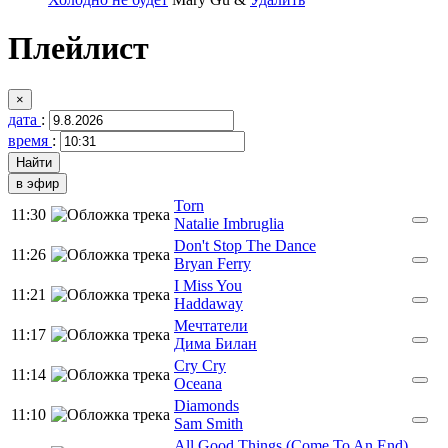
Плейлист
×
дата
:
время
:
в эфир
Torn
11:30
Natalie Imbruglia
Don't Stop The Dance
11:26
Bryan Ferry
I Miss You
11:21
Haddaway
Мечтатели
11:17
Дима Билан
Cry Cry
11:14
Oceana
Diamonds
11:10
Sam Smith
All Good Things (Come To An End)