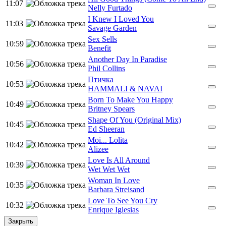
11:07
Nelly Furtado
I Knew I Loved You
11:03
Savage Garden
Sex Sells
10:59
Benefit
Another Day In Paradise
10:56
Phil Collins
Птичка
10:53
HAMMALI & NAVAI
Born To Make You Happy
10:49
Britney Spears
Shape Of You (Original Mix)
10:45
Ed Sheeran
Moi... Lolita
10:42
Alizee
Love Is All Around
10:39
Wet Wet Wet
Woman In Love
10:35
Barbara Streisand
Love To See You Cry
10:32
Enrique Iglesias
Закрыть