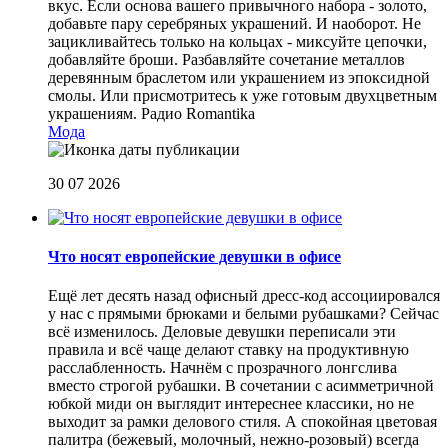
вкус. Если основа вашего привычного набора - золото,
добавьте пару серебряных украшений. И наоборот. Не
зацикливайтесь только на кольцах - миксуйте цепочки,
добавляйте броши. Разбавляйте сочетание металлов
деревянным браслетом или украшением из эпоксидной
смолы. Или присмотритесь к уже готовым двухцветным
украшениям.
Радио Romantika
Мода
30 07 2026
Что носят европейские девушки в офисе
Ещё лет десять назад офисный дресс-код ассоциировался
у нас с прямыми брюками и белыми рубашками? Сейчас
всё изменилось. Деловые девушки переписали эти
правила и всё чаще делают ставку на продуктивную
расслабленность. Начнём с прозрачного лонгслива
вместо строгой рубашки. В сочетании с асимметричной
юбкой миди он выглядит интереснее классики, но не
выходит за рамки делового стиля. А спокойная цветовая
палитра (бежевый, молочный, нежно-розовый) всегда