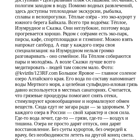
пологим заходом в воду. Помимо водных развлечений,
здесь доступны теплоходные экскурсии, рыбалка,
сплавы и велопрогулки. Тёплые озёра - это эко-курорт у
южного берега Байкала. Всего три водоёма: Тёплое,
Изумрудное и Сказка. Они неглубокие, поэтому вода
прогревается хорошо. Рядом с озёрами есть эко-парк,
пирсы, кафе, спортплощадки и глэмпинг. Можно взять
напрокат сапборд. А еще у каждого озера своя
специализация: на Изумрудном нельзя громко
разговаривать - оно семейное. На Тёплом собираются
пары и молодёжь. А возле Сказки лучше всего
медитировать - людей там совсем мало. Фото:
@kviztln/123RF.com Большое Яровое — главное соленое
озеро Алтайского края. Его вода по составу напоминает
воды Мертвого моря, а целебная сульфидно-иловая грязь
давно используется в местных санаториях. Считается,
что грязевые процедуры помогают снять отеки,
стимулируют кровообращение и нормализуют обмен
веществ. Сюда едут не загара ради — за здоровьем. У
каждого озера в России — свой характер и своя сила.
Где-то вода лечит, где-то — грязи, где-то — воздух и
тишина. Озера не просто дарят отпуск, они дарят
восстановление. Без суеты курортов, без очередей к
врачу, без необходимости лететь на другой конец света.