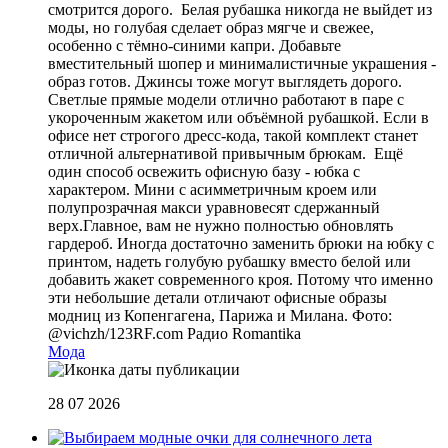
смотрится дорого. Белая рубашка никогда не выйдет из
моды, но голубая сделает образ мягче и свежее,
особенно с тёмно-синими капри. Добавьте
вместительный шопер и минималистичные украшения -
образ готов. Джинсы тоже могут выглядеть дорого.
Светлые прямые модели отлично работают в паре с
укороченным жакетом или объёмной рубашкой. Если в
офисе нет строгого дресс-кода, такой комплект станет
отличной альтернативой привычным брюкам. Ещё
один способ освежить офисную базу - юбка с
характером. Мини с асимметричным кроем или
полупрозрачная макси уравновесят сдержанный
верх.Главное, вам не нужно полностью обновлять
гардероб. Иногда достаточно заменить брюки на юбку с
принтом, надеть голубую рубашку вместо белой или
добавить жакет современного кроя. Потому что именно
эти небольшие детали отличают офисные образы
модниц из Копенгагена, Парижа и Милана. Фото:
@vichzh/123RF.com
Радио Romantika
Мода
28 07 2026