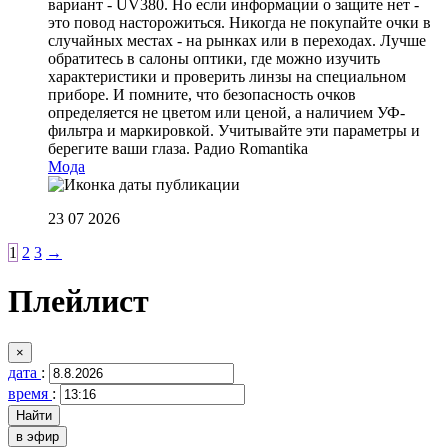
вариант - UV380. Но если информации о защите нет -
это повод насторожиться. Никогда не покупайте очки в
случайных местах - на рынках или в переходах. Лучше
обратитесь в салоны оптики, где можно изучить
характеристики и проверить линзы на специальном
приборе. И помните, что безопасность очков
определяется не цветом или ценой, а наличием УФ-
фильтра и маркировкой. Учитывайте эти параметры и
берегите ваши глаза.
Радио Romantika
Мода
23 07 2026
1
2
3
→
Плейлист
×
дата
:
время
:
в эфир