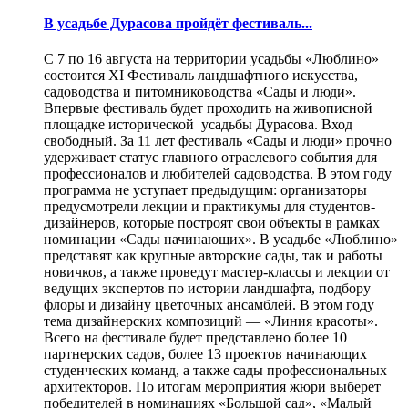
В усадьбе Дурасова пройдёт фестиваль...
С 7 по 16 августа на территории усадьбы «Люблино»
состоится XI Фестиваль ландшафтного искусства,
садоводства и питомниководства «Сады и люди».
Впервые фестиваль будет проходить на живописной
площадке исторической усадьбы Дурасова. Вход
свободный. За 11 лет фестиваль «Сады и люди» прочно
удерживает статус главного отраслевого события для
профессионалов и любителей садоводства. В этом году
программа не уступает предыдущим: организаторы
предусмотрели лекции и практикумы для студентов-
дизайнеров, которые построят свои объекты в рамках
номинации «Сады начинающих». В усадьбе «Люблино»
представят как крупные авторские сады, так и работы
новичков, а также проведут мастер-классы и лекции от
ведущих экспертов по истории ландшафта, подбору
флоры и дизайну цветочных ансамблей. В этом году
тема дизайнерских композиций — «Линия красоты».
Всего на фестивале будет представлено более 10
партнерских садов, более 13 проектов начинающих
студенческих команд, а также сады профессиональных
архитекторов. По итогам мероприятия жюри выберет
победителей в номинациях «Большой сад», «Малый