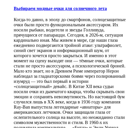
Выбираем модные очки для солнечного лета
Когда-то давно, в эпоху до смартфонов, солнцезащитные
очки были просто функциональным аксессуаром. Их
носили рыбаки, водители и звезды Голливуда,
прячущиеся от папарацци. Сегодня, в 2026-м, ситуация
кардинально иная. Мы живем в мире, где наши глаза
ежедневно подвергаются тройной атаке: ультрафиолет,
синий свет экранов и информационный шум, от
которого хочется просто закрыться. И именно в этот
момент на сцену выходят они — тёмные очки, которые
стали не просто аксессуаром, а психологической броней.
Мало кто знает, но в Древнем Риме император Нерон
наблюдал за гладиаторскими боями через полированный
изумруд — это был первый в истории
«солнцезащитный» девайс. В Китае XII века судьи
носили очки из дымчатого кварца, чтобы скрывать свои
эмоции и сохранять невозмутимость. Но настоящий бум
случился лишь в XX веке, когда в 1936 году компания
Ray-Ban выпустила легендарные «авиаторы» для
американских летчиков. Очки защищали глаза от
ослепительного солнца на высоте, но неожиданно стали
символом мужественности и стиля. В 1960-х их
подхватила контркультура — «Битлз» и Энди Уорхол