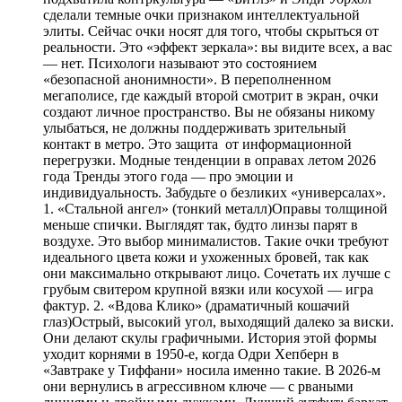
сделали темные очки признаком интеллектуальной
элиты. Сейчас очки носят для того, чтобы скрыться от
реальности. Это «эффект зеркала»: вы видите всех, а вас
— нет. Психологи называют это состоянием
«безопасной анонимности». В переполненном
мегаполисе, где каждый второй смотрит в экран, очки
создают личное пространство. Вы не обязаны никому
улыбаться, не должны поддерживать зрительный
контакт в метро. Это защита от информационной
перегрузки. Модные тенденции в оправах летом 2026
года Тренды этого года — про эмоции и
индивидуальность. Забудьте о безликих «универсалах».
1. «Стальной ангел» (тонкий металл)Оправы толщиной
меньше спички. Выглядят так, будто линзы парят в
воздухе. Это выбор минималистов. Такие очки требуют
идеального цвета кожи и ухоженных бровей, так как
они максимально открывают лицо. Сочетать их лучше с
грубым свитером крупной вязки или косухой — игра
фактур. 2. «Вдова Клико» (драматичный кошачий
глаз)Острый, высокий угол, выходящий далеко за виски.
Они делают скулы графичными. История этой формы
уходит корнями в 1950-е, когда Одри Хепберн в
«Завтраке у Тиффани» носила именно такие. В 2026-м
они вернулись в агрессивном ключе — с рваными