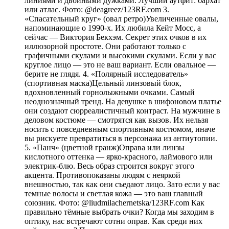
линиями и двойными дужками. Лучший аутфит: бархат
или атлас. Фото: @deagreez/123RF.com 3.
«Спасательный круг» (овал ретро)Увеличенные овалы,
напоминающие о 1990-х. Их любила Кейт Мосс, а
сейчас — Виктория Бекхэм. Секрет этих очков в их
иллюзорной простоте. Они работают только с
графичными скулами и высокими скулами. Если у вас
круглое лицо — это не ваш вариант. Если овальное —
берите не глядя. 4. «Полярный исследователь»
(спортивная маска)Цельный линзовый блок,
вдохновленный горнолыжными очками. Самый
неоднозначный тренд. На девушке в шифоновом платье
они создают сюрреалистичный контраст. На мужчине в
деловом костюме — смотрятся как вызов. Их нельзя
носить с повседневным спортивным костюмом, иначе
вы рискуете превратиться в персонажа из антиутопии.
5. «Панч» (цветной гранж)Оправа или линзы
кислотного оттенка — ярко-красного, лаймового или
электрик-блю. Весь образ строится вокруг этого
акцента. Противопоказаны людям с неяркой
внешностью, так как они съедают лицо. Зато если у вас
темные волосы и светлая кожа — это ваш главный
союзник. Фото: @liudmilachernetska/123RF.com Как
правильно тёмные выбрать очки? Когда мы заходим в
оптику, нас встречают сотни оправ. Как среди них