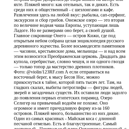
яхте. Пляжей много: как отельных, так и диких. Есть
среди них и общественный - с шезлонгами и кафе.
Развлечения здесь на любой вкус: рыбалка, сап-серфинг,
экскурсии и сбор грибов. Онежское озеро — это вторая
по величине водная чаша Европы, уступающая лишь
Ладоге. Но не размерами оно берет, а своей душой.
Главное сокровище Онего — остров Кижи, где под
открытым небом собрана целая энциклопедия русского
деревянного зодчества. Более восьмидесяти памятников
— часовни, крестьянские дома, мельницы — и над всем
этим возносится Преображенская церковь. Двадцать два
купола, серебристые, словно чешуя, и ни одного гвоздя
— только топор да мастерство древних плотников.
Фото: @violin/123RF.com А если отправиться на
восточный берег, к мысу Бесов Нос, можно
прикоснуться к тайне, которой пять тысяч лет. Там, на
гладких скалах, выбиты петроглифы — фигуры людей,
зверей и загадочных существ. Их оставили люди задолго
до появления первых египетских пирамид. Озеро
Селигер на привычный водоём не похоже. Оно
огромное и имеет причудливую форму из-за 160
островов. Пляжей много, большинство из них дикие.
Один из самых красивых - Майская коса с длинной
песчаной отмелью. Есть и благоустроенные. Самый
доступный - Центральный пляж Осташкова: песчаный, с