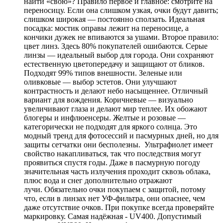
найти «свою»? Правило первое и главное: смотрите на
переносицу. Если она слишком узкая, очки будут давить;
слишком широкая — постоянно сползать. Идеальная
посадка: мостик оправы лежит на переносице, а
кончики дужек не впиваются за ушами. Второе правило:
цвет линз. Здесь 80% покупателей ошибаются. Серые
линзы — идеальный выбор для города. Они сохраняют
естественную цветопередачу и защищают от бликов.
Подходят 99% типов внешности. Зеленые или
оливковые — выбор эстетов. Они улучшают
контрастность и делают небо насыщеннее. Отличный
вариант для вождения. Коричневые — визуально
увеличивают глаза и делают мир теплее. Их обожают
блогеры и инфлюенсеры. Желтые и розовые —
категорически не подходят для яркого солнца. Это
модный тренд для фотосессий и пасмурных дней, но для
защиты сетчатки они бесполезны. Ультрафиолет имеет
свойство накапливаться, так что последствия могут
проявиться спустя годы. Даже в пасмурную погоду
значительная часть излучения проходит сквозь облака,
плюс вода и снег дополнительно отражают
лучи. Обязательно очки покупаем с защитой, потому
что, если в линзах нет УФ-фильтра, они опаснее, чем
даже отсутствие очков. При покупке всегда проверяйте
маркировку. Самая надёжная - UV400. Допустимый