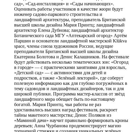
сад», «Сад-инсталляция» и «Сады начинающих».
Оценивать работы участников в качестве жюри будут
инженер садово-паркового строительства и
ландшафтной архитектуры, преподаватель Британской
высшей школы дизайна Мария Принтц; ландшафтный
архитектор Елена Дубнова; ландшафтный архитектор
Ботанического сада МГУ «Аптекарский огород» Артём
Паршин и основатели ландшафтной мастерской Klükva
space, члены союза художников России, ведущие
преподаватели Британской высшей школы дизайна
Екатерина Болотова и Денис Калашников. На фестивале
будут действовать несколько тематических зон: «Огород
в городе» — с практическими занятиями для взрослых,
«Детский сад» — с активностями для детей и
подростков, а также «Зелёный лекторий», где соберут
полезную информацию как для глубоко погружённых в
тему садоводов и ландшафтных дизайнеров, так и для
широкой публики. Программа мастер-классов от звёзд
ландшафтного мира обещает быть по-настоящему
богатой. Мария Принтц, чьи работы не раз
удостаивались высших наград фестиваля, раскроет
тайны макетного мастерства; Денис Поляков из
«Маминой дачи» научит правильно формировать кроны
деревьев; Анна Чурбанова продемонстрирует магию
топиарной стрижки и создания уникальных зелёных