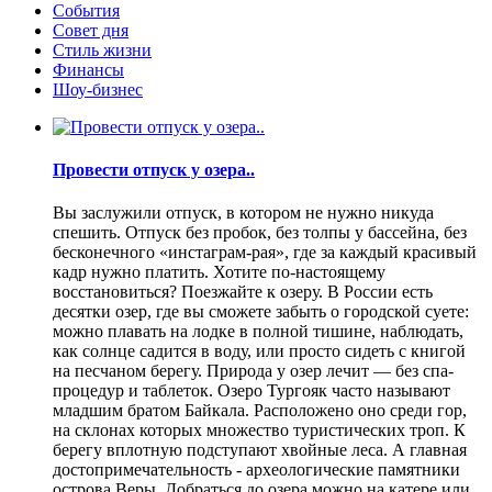
События
Совет дня
Стиль жизни
Финансы
Шоу-бизнес
Провести отпуск у озера..
Вы заслужили отпуск, в котором не нужно никуда
спешить. Отпуск без пробок, без толпы у бассейна, без
бесконечного «инстаграм-рая», где за каждый красивый
кадр нужно платить. Хотите по-настоящему
восстановиться? Поезжайте к озеру. В России есть
десятки озер, где вы сможете забыть о городской суете:
можно плавать на лодке в полной тишине, наблюдать,
как солнце садится в воду, или просто сидеть с книгой
на песчаном берегу. Природа у озер лечит — без спа-
процедур и таблеток. Озеро Тургояк часто называют
младшим братом Байкала. Расположено оно среди гор,
на склонах которых множество туристических троп. К
берегу вплотную подступают хвойные леса. А главная
достопримечательность - археологические памятники
острова Веры. Добраться до озера можно на катере или