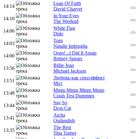
Leap Of Faith
14:14
David Charvet
In Your Eyes
14:10
The Weeknd
White Flag
14:06
Dido
Torn
14:03
Natalie Imbruglia
Oops!...I Did It Again
14:00
Britney Spears
Billie Jean
13:56
Michael Jackson
Любовь как спецэффект
13:51
Мот
Mmm Mmm Mmm Mmm
13:48
Crash Test Dummies
Say So
13:44
Doja Cat
Aicha
13:41
Outlandish
The Best
13:35
Tina Turner