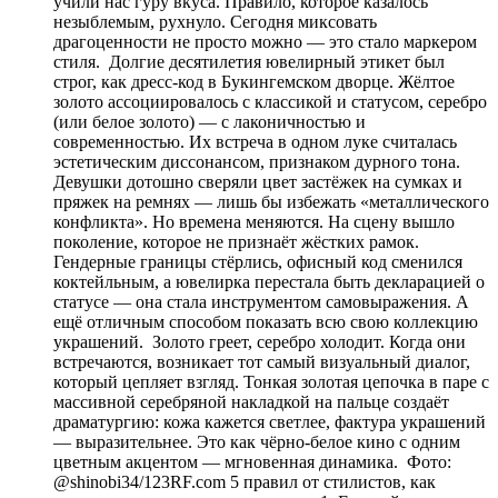
учили нас гуру вкуса. Правило, которое казалось
незыблемым, рухнуло. Сегодня миксовать
драгоценности не просто можно — это стало маркером
стиля. Долгие десятилетия ювелирный этикет был
строг, как дресс-код в Букингемском дворце. Жёлтое
золото ассоциировалось с классикой и статусом, серебро
(или белое золото) — с лаконичностью и
современностью. Их встреча в одном луке считалась
эстетическим диссонансом, признаком дурного тона.
Девушки дотошно сверяли цвет застёжек на сумках и
пряжек на ремнях — лишь бы избежать «металлического
конфликта». Но времена меняются. На сцену вышло
поколение, которое не признаёт жёстких рамок.
Гендерные границы стёрлись, офисный код сменился
коктейльным, а ювелирка перестала быть декларацией о
статусе — она стала инструментом самовыражения. А
ещё отличным способом показать всю свою коллекцию
украшений. Золото греет, серебро холодит. Когда они
встречаются, возникает тот самый визуальный диалог,
который цепляет взгляд. Тонкая золотая цепочка в паре с
массивной серебряной накладкой на пальце создаёт
драматургию: кожа кажется светлее, фактура украшений
— выразительнее. Это как чёрно-белое кино с одним
цветным акцентом — мгновенная динамика. Фото:
@shinobi34/123RF.com 5 правил от стилистов, как