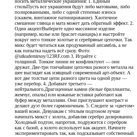
носить металлические украшения: 1. Единый
стильПусть все украшения будут либо матовыми, либо
полированными, либо с одной степенью износа
(скажем, винтажное патинирование). Хаотичное
смешение глянца и мата может дать обратный эффект. 2.
Один акцентВыберите одно массивное изделие
(например, колье или браслет-панцирь) и выстройте
вокруг него тонкие золотые и серебряные цепочки. Так
микс будет читаться как продуманный ансамбль, а не
как попытка надеть всё сразу. Фото:
@utkudemirsoy/123RF.com 3. Играйте с
толщиной. Тонкие линии не конфликтуют — они
дружат. Две-три тончайшие цепочки разного металла на
шее выглядят как изящный современный арт-объект. А
вот две толстые цепи разного цвета на одной руке —
уже перебор. 4. Добавьте третьего —
нейтрального.Драгоценные камни (белые бриллианты,
жемчуг, опалы) или кожаные вставки работают как
буфер между металлами. Они приглушают контраст и
делают дуэт более гармоничным. 5. Следите за «цветом»
вашей кожи. Девушкам с тёплым подтоном лучше
начинать микст с золота, добавляя серебро дозированно.
Холодный подтон, напротив, подружится с серебром
как с базой, а золото использует как акцент. Начните
экспериментировать так, как подсказывает собственный