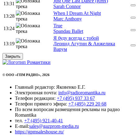
Just One Last Dance (Rmx)
13:31
Sarah Connor
When I Dream At Night
13:28
Marc Anthony
True
13:24
Spandau Ballet
Я буду всегда с тобой
13:19
Леонид Агутин & Анжелика
Варум
Закрыть
© ООО «ГПМ РАДИО», 2026
Главный редактор: Яковенко Е.Г.
Электронная почта:
info@radioromantika.ru
Телефон редакции:
+7 (495) 937 33 67
Телефон прямого эфира:
+7 (495) 229 20 68
По всем вопросам размещения рекламы на радио
Romantika
тел.
+7 (495) 921-40-41
E-mail:
sales@gazprom-media.ru
https://gpmsaleshouse.ru/