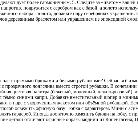
делают дуэт более гармоничным. 5. Следите за «цветом» вашей
напротив, подружится с серебром как с базой, а золото использу
ычного набора - золото, добавьте пару серебряных украшений. И
аллов деревянным браслетом или украшением из эпоксидной смо
 у нас с прямыми брюками и белыми рубашками? Сейчас всё изм
 с прозрачного лонгслива вместо строгой рубашки. В сочетани
койная цветовая палитра (бежевый, молочный, нежно-розовый) вс
но с тёмно-синими капри. Добавьте вместительный шопер и мини
ют в паре с укороченным жакетом или объёмной рубашкой. Если 
особ освежить офисную базу - юбка с характером. Мини с аси
лять гардероб. Иногда достаточно заменить брюки на юбку с пр
ьшие детали отличают офисные образы модниц из Копенгагена, 