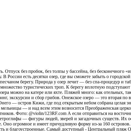
. Отпуск без пробок, без толпы у бассейна, без бесконечного «и
 В России есть десятки озер, где вы сможете забыть о городской
а песчаном берегу. Природа у озер лечит — без спа-процедур и 
х множество туристических троп. К берегу вплотную подступают 
зера можно на катере или яхте. Пляжей много: как отельных, та
рфинг, экскурсии и сбор грибов. Онежское озеро — это вторая п
 Онего — остров Кижи, где под открытым небом собрана целая эн
 мельницы — и над всем этим возносится Преображенская церковь
тников. Фото: @violin/123RF.com А если отправиться на восточн
ы петроглифы — фигуры людей, зверей и загадочных существ. Их 
. Оно огромное и имеет причудливую форму из-за 160 островов.
сть и благоустроенные. Самый доступный - Центральный пляж О