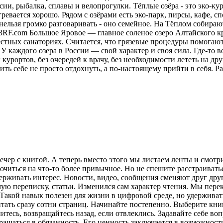
ии, рыбалка, сплавы и велопрогулки. Тёплые озёра - это эко-кур
ревается хорошо. Рядом с озёрами есть эко-парк, пирсы, кафе, 
нельзя громко разговаривать - оно семейное. На Тёплом собираю
23RF.com Большое Яровое — главное соленое озеро Алтайского кр
местных санаториях. Считается, что грязевые процедуры помога
У каждого озера в России — свой характер и своя сила. Где-то в
курортов, без очередей к врачу, без необходимости лететь на друг
ить себе не просто отдохнуть, а по-настоящему прийти в себя.
Ра
ечер с книгой. А теперь вместо этого мы листаем ленты и смот
лючиться на что-то более привычное. Но не спешите расстраива
рживать интерес. Новости, видео, сообщения сменяют друг друг
ую переписку, статьи. Изменился сам характер чтения. Мы пере
акой навык полезен для жизни в цифровой среде, но удерживат
итать сразу сотни страниц. Начинайте постепенно. Выберите кни
питесь, возвращайтесь назад, если отвлеклись. Задавайте себе во
вращаться в обязанность. Его ценность заключается в возможнос