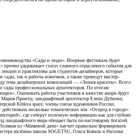
томниководства «Сады и люди». Впервые фестиваль будет
 прочно удерживает статус главного отраслевого события для
 лекции и практикумы для студентов-дизайнеров, которые
сады, так и работы новичков, а также проведут мастер-
оду тема дизайнерских композиций — «Линия красоты». Всего
кже сады профессиональных архитекторов. По итогам
ющих». Оценивать работы участников в качестве жюри будут
а Мария Принтц; ландшафтный архитектор Елена Дубнова;
рской Klükva space, члены союза художников России,
действовать несколько тематических зон: «Огород в городе»
лекторий», где соберут полезную информацию как для глубоко
ёзд ландшафтного мира обещает быть по-настоящему богатой.
с Поляков из «Маминой дачи» научит правильно формировать
Мастера икэбаны школы SOGETSU, Ольга Коваль и Наталья