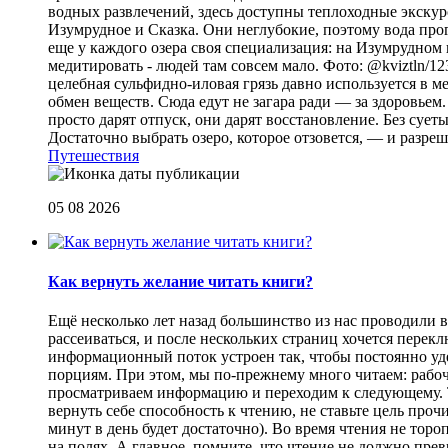
водных развлечений, здесь доступны теплоходные экскурс
Изумрудное и Сказка. Они неглубокие, поэтому вода прог
еще у каждого озера своя специализация: на Изумрудном 
медитировать - людей там совсем мало. Фото: @kviztln/1
целебная сульфидно-иловая грязь давно используется в 
обмен веществ. Сюда едут не загара ради — за здоровьем. 
просто дарят отпуск, они дарят восстановление. Без суеты 
Достаточно выбрать озеро, которое отзовется, — и разреш
Путешествия
05 08 2026
Как вернуть желание читать книги?
Eщё несколько лет назад большинство из нас проводили в
рассеиваться, и после нескольких страниц хочется перек
информационный поток устроен так, чтобы постоянно уде
порциям. При этом, мы по-прежнему много читаем: рабоч
просматриваем информацию и переходим к следующему. Т
вернуть себе способность к чтению, не ставьте цель проч
минут в день будет достаточно). Во время чтения не торо
на полях. А главное, помните, что чтение не должно пре