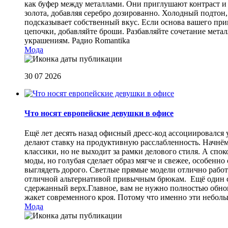
как буфер между металлами. Они приглушают контраст и 
золота, добавляя серебро дозированно. Холодный подтон, 
подсказывает собственный вкус. Если основа вашего прив
цепочки, добавляйте броши. Разбавляйте сочетание мет
украшениям.
Радио Romantika
Мода
30 07 2026
Что носят европейские девушки в офисе
Ещё лет десять назад офисный дресс-код ассоциировался
делают ставку на продуктивную расслабленность. Начнём
классики, но не выходит за рамки делового стиля. А спо
моды, но голубая сделает образ мягче и свежее, особен
выглядеть дорого. Светлые прямые модели отлично работа
отличной альтернативой привычным брюкам. Ещё один сп
сдержанный верх.Главное, вам не нужно полностью обнов
жакет современного кроя. Потому что именно эти небол
Мода