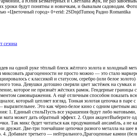
гармонии, а Юлия Безматерных и Светлана Жук, не раз завоёвыв
 уроки будут понятны и новичкам, и бывалым садоводам. Фото
тью «Цветочный город» 0+erid: 2SDnjdTumoq
Радио Romantika
видев на одной руке тёплый блеск жёлтого золота и холодный мет
я миксовать драгоценности не просто можно — это стало маркер
оциировалось с классикой и статусом, серебро (или белое золот
рного тона. Девушки дотошно сверяли цвет застёжек на сумках 
ение, которое не признаёт жёстких рамок. Гендерные границы 
рументом самовыражения. А ещё отличным способом показать всю
иалог, который цепляет взгляд. Тонкая золотая цепочка в паре 
 — выразительнее. Это как чёрно-белое кино с одним цветным 
ения: 1. Единый стильПусть все украшения будут либо матовыми,
 мата может дать обратный эффект. 2. Один акцентВыберите одн
ки. Так микс будет читаться как продуманный ансамбль, а не ка
 дружат. Две-три тончайшие цепочки разного металла на шее в
р. 4. Добавьте третьего — нейтрального.Драгоценные камни (бе