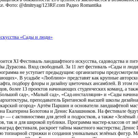
оке. Фото: @dmitryag/123RF.com
Радио Romantika
тоится XI Фестиваль ландшафтного искусства, садоводства и пи
 Дурасова. Вход свободный. За 11 лет фестиваль «Сады и люди»
рограмма не уступает предыдущим: организаторы предусмотрели
ющих». В усадьбе «Люблино» представят как крупные авторские 
шафта, подбору флоры и дизайну цветочных ансамблей. В этом г
адов, более 13 проектов начинающих студенческих команд, а та
ольшой сад», «Малый сад», «Сад-инсталляция» и «Сады начина
 архитектуры, преподаватель Британской высшей школы дизайн
арский огород» Артём Паршин и основатели ландшафтной масте
 Екатерина Болотова и Денис Калашников. На фестивале будут 
д» — с активностями для детей и подростков, а также «Зелёный 
, так и для широкой публики. Программа мастер-классов от зв
наград фестиваля, раскроет тайны макетного мастерства; Дени
ию топиарной стрижки и создания уникальных зелёных фигур. 