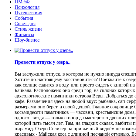
ПМЭФ
Психология
Путешествия
События
Совет дня
Стиль жизни
Финансы
Шоу-бизнес
Провести отпуск у озера..
Вы заслужили отпуск, в котором не нужно никуда спешить
Хотите по-настоящему восстановиться? Поезжайте к озеру.
как солнце садится в воду, или просто сидеть с книгой н
Байкала. Расположено оно среди гор, на склонах которы
археологические памятники острова Веры. Добраться до о
кафе. Развлечения здесь на любой вкус: рыбалка, сап-се
размерами оно берет, а своей душой. Главное сокровище
восьмидесяти памятников — часовни, крестьянские дома,
одного гвоздя — только топор да мастерство древних пло
которой пять тысяч лет. Там, на гладких скалах, выбит
пирамид. Озеро Селигер на привычный водоём не похоже
красивых - Майская коса с длинной песчаной отмелью. Е