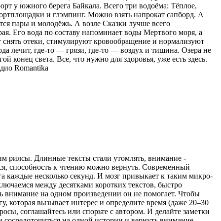
орт у южного берега Байкала. Всего три водоёма: Тёплое,
спортплощадки и глэмпинг. Можно взять напрокат сапборд. А
тся пары и молодёжь. А возле Сказки лучше всего
ая. Его вода по составу напоминает воды Мертвого моря, а
ют снять отеки, стимулируют кровообращение и нормализуют
ода лечит, где-то — грязи, где-то — воздух и тишина. Озера не
ой конец света. Все, что нужно для здоровья, уже есть здесь.
дио Romantika
рим рилсы. Длинные тексты стали утомлять, внимание -
ться, способность к чтению можно вернуть. Современный
а каждые несколько секунд. И мозг привыкает к таким микро-
ключаемся между десятками коротких текстов, быстро
ь внимание на одном произведении он не помогает. Чтобы
гу, которая вызывает интерес и определите время (даже 20–30
просы, соглашайтесь или спорьте с автором. И делайте заметки
ти сосредоточиться на одной истории и вернуть внимание,