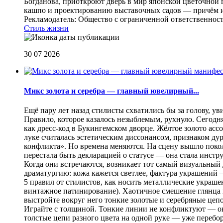
Богданова, приоткроют дверь в мир японской цветочной 
кашпо и проектированию выставочных садов — причём их
Рекламодатель: Общество с ограниченной ответственнос
Стиль жизни
30 07 2026
Микс золота и серебра — главный ювелирный...
Ещё пару лет назад стилисты схватились бы за голову, у
Правило, которое казалось незыблемым, рухнуло. Сегодн
как дресс-код в Букингемском дворце. Жёлтое золото асс
луке считалась эстетическим диссонансом, признаком ду
конфликта». Но времена меняются. На сцену вышло покол
перестала быть декларацией о статусе — она стала инст
Когда они встречаются, возникает тот самый визуальный д
драматургию: кожа кажется светлее, фактура украшений
5 правил от стилистов, как носить металлические украш
винтажное патинирование). Хаотичное смешение глянца и
выстройте вокруг него тонкие золотые и серебряные цепоч
Играйте с толщиной. Тонкие линии не конфликтуют — они
толстые цепи разного цвета на одной руке — уже перебо