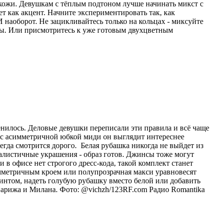
 кожи. Девушкам с тёплым подтоном лучше начинать микст с
ет как акцент. Начните экспериментировать так, как
 наоборот. Не зацикливайтесь только на кольцах - миксуйте
лы. Или присмотритесь к уже готовым двухцветным
енилось. Деловые девушки переписали эти правила и всё чаще
и с асимметричной юбкой миди он выглядит интереснее
егда смотрится дорого. Белая рубашка никогда не выйдет из
малистичные украшения - образ готов. Джинсы тоже могут
в офисе нет строгого дресс-кода, такой комплект станет
мметричным кроем или полупрозрачная макси уравновесят
интом, надеть голубую рубашку вместо белой или добавить
Парижа и Милана. Фото: @vichzh/123RF.com
Радио Romantika