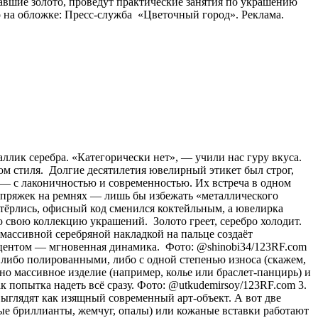
авшие золото, проведут практические занятия по украшению
 на обложке: Пресс-служба «Цветочный город». Реклама.
аллик серебра. «Категорически нет», — учили нас гуру вкуса.
ом стиля. Долгие десятилетия ювелирный этикет был строг,
о) — с лаконичностью и современностью. Их встреча в одном
и пряжек на ремнях — лишь бы избежать «металлического
стёрлись, офисный код сменился коктейльным, а ювелирка
 свою коллекцию украшений. Золото греет, серебро холодит.
с массивной серебряной накладкой на пальце создаёт
акцентом — мгновенная динамика. Фото: @shinobi34/123RF.com
 либо полированными, либо с одной степенью износа (скажем,
о массивное изделие (например, колье или браслет-панцирь) и
к попытка надеть всё сразу. Фото: @utkudemirsoy/123RF.com 3.
ыглядят как изящный современный арт-объект. А вот две
лые бриллианты, жемчуг, опалы) или кожаные вставки работают