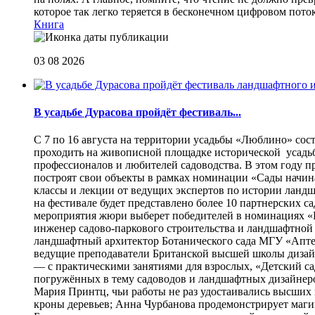
которое так легко теряется в бесконечном цифровом пот
Книга
03 08 2026
В усадьбе Дурасова пройдёт фестиваль...
С 7 по 16 августа на территории усадьбы «Люблино» сос
проходить на живописной площадке исторической усадьбы
профессионалов и любителей садоводства. В этом году п
построят свои объекты в рамках номинации «Сады начина
классы и лекции от ведущих экспертов по истории ланд
на фестивале будет представлено более 10 партнерских с
мероприятия жюри выберет победителей в номинациях «Б
инженер садово-паркового строительства и ландшафтной
ландшафтный архитектор Ботанического сада МГУ «Аптек
ведущие преподаватели Британской высшей школы дизайна
— с практическими занятиями для взрослых, «Детский са
погружённых в тему садоводов и ландшафтных дизайнеров
Мария Принтц, чьи работы не раз удостаивались высших 
кроны деревьев; Анна Чурбанова продемонстрирует маг