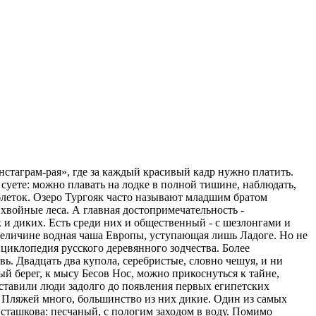
нстаграм-рая», где за каждый красивый кадр нужно платить.
 суете: можно плавать на лодке в полной тишине, наблюдать,
таблеток. Озеро Тургояк часто называют младшим братом
хвойные леса. А главная достопримечательность -
к и диких. Есть среди них и общественный - с шезлонгами и
о величине водная чаша Европы, уступающая лишь Ладоге. Но не
циклопедия русского деревянного зодчества. Более
. Двадцать два купола, серебристые, словно чешуя, и ни
ый берег, к мысу Бесов Нос, можно прикоснуться к тайне,
оставили люди задолго до появления первых египетских
 Пляжей много, большинство из них дикие. Один из самых
сташкова: песчаный, с пологим заходом в воду. Помимо