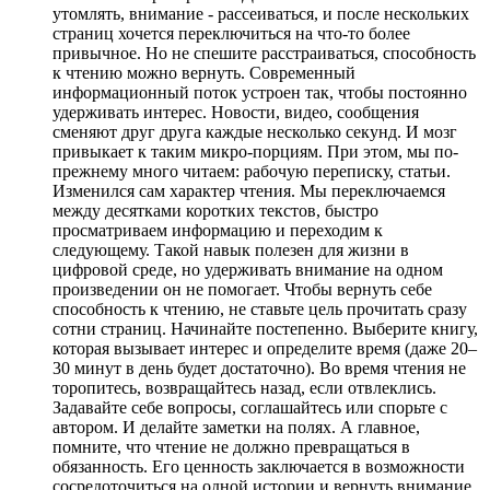
утомлять, внимание - рассеиваться, и после нескольких
страниц хочется переключиться на что-то более
привычное. Но не спешите расстраиваться, способность
к чтению можно вернуть. Современный
информационный поток устроен так, чтобы постоянно
удерживать интерес. Новости, видео, сообщения
сменяют друг друга каждые несколько секунд. И мозг
привыкает к таким микро-порциям. При этом, мы по-
прежнему много читаем: рабочую переписку, статьи.
Изменился сам характер чтения. Мы переключаемся
между десятками коротких текстов, быстро
просматриваем информацию и переходим к
следующему. Такой навык полезен для жизни в
цифровой среде, но удерживать внимание на одном
произведении он не помогает. Чтобы вернуть себе
способность к чтению, не ставьте цель прочитать сразу
сотни страниц. Начинайте постепенно. Выберите книгу,
которая вызывает интерес и определите время (даже 20–
30 минут в день будет достаточно). Во время чтения не
торопитесь, возвращайтесь назад, если отвлеклись.
Задавайте себе вопросы, соглашайтесь или спорьте с
автором. И делайте заметки на полях. А главное,
помните, что чтение не должно превращаться в
обязанность. Его ценность заключается в возможности
сосредоточиться на одной истории и вернуть внимание,