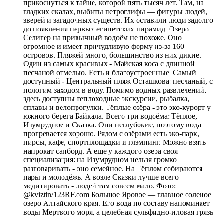
прикоснуться к тайне, которой пять тысяч лет. Там, на
гладких скалах, выбиты петроглифы — фигуры людей,
зверей и загадочных существ. Их оставили люди задолго
до появления первых египетских пирамид. Озеро
Селигер на привычный водоём не похоже. Оно
огромное и имеет причудливую форму из-за 160
островов. Пляжей много, большинство из них дикие.
Один из самых красивых - Майская коса с длинной
песчаной отмелью. Есть и благоустроенные. Самый
доступный - Центральный пляж Осташкова: песчаный, с
пологим заходом в воду. Помимо водных развлечений,
здесь доступны теплоходные экскурсии, рыбалка,
сплавы и велопрогулки. Тёплые озёра - это эко-курорт у
южного берега Байкала. Всего три водоёма: Тёплое,
Изумрудное и Сказка. Они неглубокие, поэтому вода
прогревается хорошо. Рядом с озёрами есть эко-парк,
пирсы, кафе, спортплощадки и глэмпинг. Можно взять
напрокат сапборд. А еще у каждого озера своя
специализация: на Изумрудном нельзя громко
разговаривать - оно семейное. На Тёплом собираются
пары и молодёжь. А возле Сказки лучше всего
медитировать - людей там совсем мало. Фото:
@kviztln/123RF.com Большое Яровое — главное соленое
озеро Алтайского края. Его вода по составу напоминает
воды Мертвого моря, а целебная сульфидно-иловая грязь