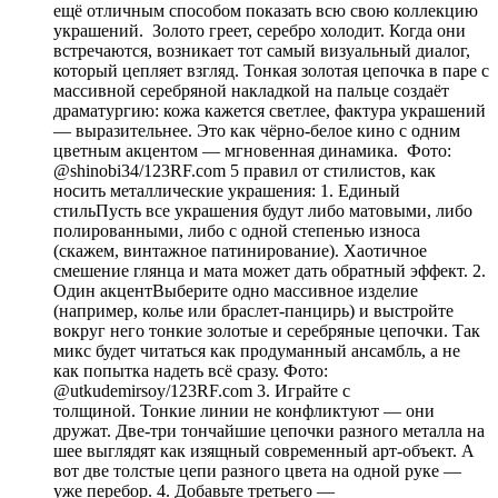
ещё отличным способом показать всю свою коллекцию
украшений. Золото греет, серебро холодит. Когда они
встречаются, возникает тот самый визуальный диалог,
который цепляет взгляд. Тонкая золотая цепочка в паре с
массивной серебряной накладкой на пальце создаёт
драматургию: кожа кажется светлее, фактура украшений
— выразительнее. Это как чёрно-белое кино с одним
цветным акцентом — мгновенная динамика. Фото:
@shinobi34/123RF.com 5 правил от стилистов, как
носить металлические украшения: 1. Единый
стильПусть все украшения будут либо матовыми, либо
полированными, либо с одной степенью износа
(скажем, винтажное патинирование). Хаотичное
смешение глянца и мата может дать обратный эффект. 2.
Один акцентВыберите одно массивное изделие
(например, колье или браслет-панцирь) и выстройте
вокруг него тонкие золотые и серебряные цепочки. Так
микс будет читаться как продуманный ансамбль, а не
как попытка надеть всё сразу. Фото:
@utkudemirsoy/123RF.com 3. Играйте с
толщиной. Тонкие линии не конфликтуют — они
дружат. Две-три тончайшие цепочки разного металла на
шее выглядят как изящный современный арт-объект. А
вот две толстые цепи разного цвета на одной руке —
уже перебор. 4. Добавьте третьего —