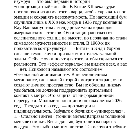
изумруд — это был первый в истории
«солнцезащитный» девайс. В Китае XII века судьи
носили очки из дымчатого кварца, чтобы скрывать свои
эмоции и сохранять невозмутимость. Но настоящий бум
случился лишь в XX веке, когда в 1936 году компания
Ray-Ban выпустила легендарные «авиаторы» для
американских летчиков. Очки защищали глаза от
ослепительного солнца на высоте, но неожиданно стали
символом мужественности и стиля. В 1960-х их
подхватила контркультура — «Битлз» и Энди Уорхол
сделали темные очки признаком интеллектуальной
элиты. Сейчас очки носят для того, чтобы скрыться от
реальности. Это «эффект зеркала»: вы видите всех, а вас
— нет. Психологи называют это состоянием
«безопасной анонимности». В переполненном
мегаполисе, где каждый второй смотрит в экран, очки
создают личное пространство. Вы не обязаны никому
улыбаться, не должны поддерживать зрительный
контакт в метро. Это защита от информационной
перегрузки. Модные тенденции в оправах летом 2026
года Тренды этого года — про эмоции и
индивидуальность. Забудьте о безликих «универсалах».
1. «Стальной ангел» (тонкий металл)Оправы толщиной
меньше спички. Выглядят так, будто линзы парят в
воздухе. Это выбор минималистов. Такие очки требуют