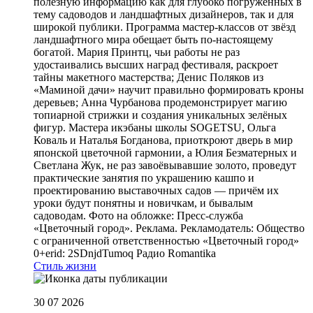
полезную информацию как для глубоко погружённых в
тему садоводов и ландшафтных дизайнеров, так и для
широкой публики. Программа мастер-классов от звёзд
ландшафтного мира обещает быть по-настоящему
богатой. Мария Принтц, чьи работы не раз
удостаивались высших наград фестиваля, раскроет
тайны макетного мастерства; Денис Поляков из
«Маминой дачи» научит правильно формировать кроны
деревьев; Анна Чурбанова продемонстрирует магию
топиарной стрижки и создания уникальных зелёных
фигур. Мастера икэбаны школы SOGETSU, Ольга
Коваль и Наталья Богданова, приоткроют дверь в мир
японской цветочной гармонии, а Юлия Безматерных и
Светлана Жук, не раз завоёвывавшие золото, проведут
практические занятия по украшению кашпо и
проектированию выставочных садов — причём их
уроки будут понятны и новичкам, и бывалым
садоводам. Фото на обложке: Пресс-служба
«Цветочный город». Реклама. Рекламодатель: Общество
с ограниченной ответственностью «Цветочный город»
0+erid: 2SDnjdTumoq
Радио Romantika
Стиль жизни
30 07 2026