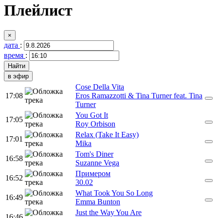
Плейлист
×
дата
:
время
:
в эфир
Cose Della Vita
17:08
Eros Ramazzotti & Tina Turner feat. Tina
Turner
You Got It
17:05
Roy Orbison
Relax (Take It Easy)
17:01
Mika
Tom's Diner
16:58
Suzanne Vega
Примером
16:52
30.02
What Took You So Long
16:49
Emma Bunton
Just the Way You Are
16:46