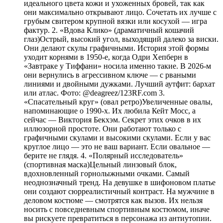
идеального цвета кожи и ухоженных бровей, так как
они максимально открывают лицо. Сочетать их лучше с
грубым свитером крупной вязки или косухой — игра
фактур. 2. «Вдова Клико» (драматичный кошачий
глаз)Острый, высокий угол, выходящий далеко за виски.
Они делают скулы графичными. История этой формы
уходит корнями в 1950-е, когда Одри Хепберн в
«Завтраке у Тиффани» носила именно такие. В 2026-м
они вернулись в агрессивном ключе — с рваными
линиями и двойными дужками. Лучший аутфит: бархат
или атлас. Фото: @deagreez/123RF.com 3.
«Спасательный круг» (овал ретро)Увеличенные овалы,
напоминающие о 1990-х. Их любила Кейт Мосс, а
сейчас — Виктория Бекхэм. Секрет этих очков в их
иллюзорной простоте. Они работают только с
графичными скулами и высокими скулами. Если у вас
круглое лицо — это не ваш вариант. Если овальное —
берите не глядя. 4. «Полярный исследователь»
(спортивная маска)Цельный линзовый блок,
вдохновленный горнолыжными очками. Самый
неоднозначный тренд. На девушке в шифоновом платье
они создают сюрреалистичный контраст. На мужчине в
деловом костюме — смотрятся как вызов. Их нельзя
носить с повседневным спортивным костюмом, иначе
вы рискуете превратиться в персонажа из антиутопии.