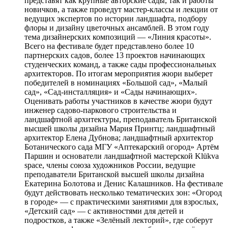
представят как крупные авторские сады, так и работы
новичков, а также проведут мастер-классы и лекции от
ведущих экспертов по истории ландшафта, подбору
флоры и дизайну цветочных ансамблей. В этом году
тема дизайнерских композиций — «Линия красоты».
Всего на фестивале будет представлено более 10
партнерских садов, более 13 проектов начинающих
студенческих команд, а также сады профессиональных
архитекторов. По итогам мероприятия жюри выберет
победителей в номинациях «Большой сад», «Малый
сад», «Сад-инсталляция» и «Сады начинающих».
Оценивать работы участников в качестве жюри будут
инженер садово-паркового строительства и
ландшафтной архитектуры, преподаватель Британской
высшей школы дизайна Мария Принтц; ландшафтный
архитектор Елена Дубнова; ландшафтный архитектор
Ботанического сада МГУ «Аптекарский огород» Артём
Паршин и основатели ландшафтной мастерской Klükva
space, члены союза художников России, ведущие
преподаватели Британской высшей школы дизайна
Екатерина Болотова и Денис Калашников. На фестивале
будут действовать несколько тематических зон: «Огород
в городе» — с практическими занятиями для взрослых,
«Детский сад» — с активностями для детей и
подростков, а также «Зелёный лекторий», где соберут