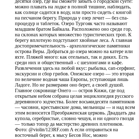
десятки озер, где вы сможете забыть о городской суете:
можно плавать на лодке в полной тишине, наблюдать,
как солнце садится в воду, или просто сидеть с книгой
на песчаном берегу. Природа у озер лечит — без спа-
процедур и таблеток. Озеро Тургояк часто называют
младшим братом Байкала. Расположено оно среди гор,
на склонах которых множество туристических троп. К
берегу вплотную подступают хвойные леса. А главная
достопримечательность - археологические памятники
острова Веры. Добраться до озера можно на катере или
яхте. Пляжей много: как отельных, так и диких. Есть
среди них и общественный - с шезлонгами и кафе.
Развлечения здесь на любой вкус: рыбалка, сап-серфинг,
экскурсии и сбор грибов. Онежское озеро — это вторая
по величине водная чаша Европы, уступающая лишь
Ладоге. Но не размерами оно берет, а своей душой.
Главное сокровище Онего — остров Кижи, где под
открытым небом собрана целая энциклопедия русского
деревянного зодчества. Более восьмидесяти памятников
— часовни, крестьянские дома, мельницы — и над всем
этим возносится Преображенская церковь. Двадцать два
купола, серебристые, словно чешуя, и ни одного гвоздя
— только топор да мастерство древних плотников.
Фото: @violin/123RF.com А если отправиться на
восточный берег, к мысу Бесов Нос, можно