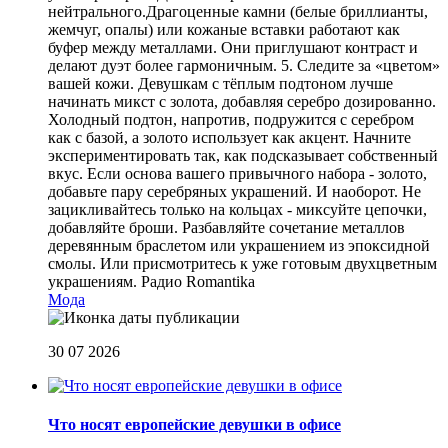
нейтрального.Драгоценные камни (белые бриллианты,
жемчуг, опалы) или кожаные вставки работают как
буфер между металлами. Они приглушают контраст и
делают дуэт более гармоничным. 5. Следите за «цветом»
вашей кожи. Девушкам с тёплым подтоном лучше
начинать микст с золота, добавляя серебро дозированно.
Холодный подтон, напротив, подружится с серебром
как с базой, а золото использует как акцент. Начните
экспериментировать так, как подсказывает собственный
вкус. Если основа вашего привычного набора - золото,
добавьте пару серебряных украшений. И наоборот. Не
зацикливайтесь только на кольцах - миксуйте цепочки,
добавляйте броши. Разбавляйте сочетание металлов
деревянным браслетом или украшением из эпоксидной
смолы. Или присмотритесь к уже готовым двухцветным
украшениям.
Радио Romantika
Мода
30 07 2026
Что носят европейские девушки в офисе