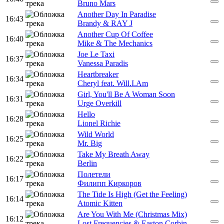
Bruno Mars
Another Day In Paradise
16:43
Brandy & RAY J
Another Cup Of Coffee
16:40
Mike & The Mechanics
Joe Le Taxi
16:37
Vanessa Paradis
Heartbreaker
16:34
Cheryl feat. Will.I.Am
Girl, You'll Be A Woman Soon
16:31
Urge Overkill
Hello
16:28
Lionel Richie
Wild World
16:25
Mr. Big
Take My Breath Away
16:22
Berlin
Полетели
16:17
Филипп Киркоров
The Tide Is High (Get the Feeling)
16:14
Atomic Kitten
Are You With Me (Christmas Mix)
16:12
Lost Frequencies & Easton Corbin