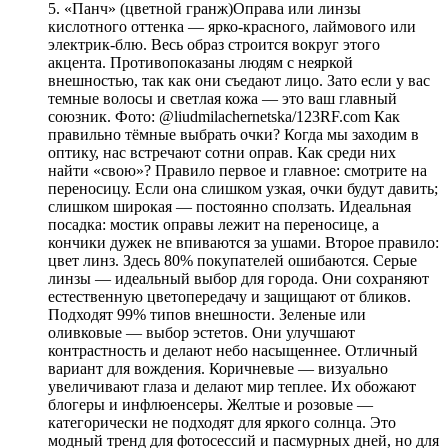
5. «Панч» (цветной гранж)Оправа или линзы
кислотного оттенка — ярко-красного, лаймового или
электрик-блю. Весь образ строится вокруг этого
акцента. Противопоказаны людям с неяркой
внешностью, так как они съедают лицо. Зато если у вас
темные волосы и светлая кожа — это ваш главный
союзник. Фото: @liudmilachernetska/123RF.com Как
правильно тёмные выбрать очки? Когда мы заходим в
оптику, нас встречают сотни оправ. Как среди них
найти «свою»? Правило первое и главное: смотрите на
переносицу. Если она слишком узкая, очки будут давить;
слишком широкая — постоянно сползать. Идеальная
посадка: мостик оправы лежит на переносице, а
кончики дужек не впиваются за ушами. Второе правило:
цвет линз. Здесь 80% покупателей ошибаются. Серые
линзы — идеальный выбор для города. Они сохраняют
естественную цветопередачу и защищают от бликов.
Подходят 99% типов внешности. Зеленые или
оливковые — выбор эстетов. Они улучшают
контрастность и делают небо насыщеннее. Отличный
вариант для вождения. Коричневые — визуально
увеличивают глаза и делают мир теплее. Их обожают
блогеры и инфлюенсеры. Желтые и розовые —
категорически не подходят для яркого солнца. Это
модный тренд для фотосессий и пасмурных дней, но для