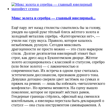
Микс золота и серебра — главный ювелирный...
Ещё пару лет назад стилисты схватились бы за голову,
увидев на одной руке тёплый блеск жёлтого золота и
холодный металлик серебра. «Категорически нет», —
учили нас гуру вкуса. Правило, которое казалось
незыблемым, рухнуло. Сегодня миксовать
драгоценности не просто можно — это стало маркером
стиля. Долгие десятилетия ювелирный этикет был
строг, как дресс-код в Букингемском дворце. Жёлтое
золото ассоциировалось с классикой и статусом, серебро
(или белое золото) — с лаконичностью и
современностью. Их встреча в одном луке считалась
эстетическим диссонансом, признаком дурного тона.
Девушки дотошно сверяли цвет застёжек на сумках и
пряжек на ремнях — лишь бы избежать «металлического
конфликта». Но времена меняются. На сцену вышло
поколение, которое не признаёт жёстких рамок.
Гендерные границы стёрлись, офисный код сменился
коктейльным, а ювелирка перестала быть декларацией о
статусе — она стала инструментом самовыражения. А