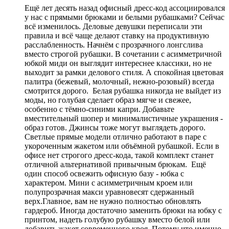
Ещё лет десять назад офисный дресс-код ассоциировался
у нас с прямыми брюками и белыми рубашками? Сейчас
всё изменилось. Деловые девушки переписали эти
правила и всё чаще делают ставку на продуктивную
расслабленность. Начнём с прозрачного лонгслива
вместо строгой рубашки. В сочетании с асимметричной
юбкой миди он выглядит интереснее классики, но не
выходит за рамки делового стиля. А спокойная цветовая
палитра (бежевый, молочный, нежно-розовый) всегда
смотрится дорого. Белая рубашка никогда не выйдет из
моды, но голубая сделает образ мягче и свежее,
особенно с тёмно-синими капри. Добавьте
вместительный шопер и минималистичные украшения -
образ готов. Джинсы тоже могут выглядеть дорого.
Светлые прямые модели отлично работают в паре с
укороченным жакетом или объёмной рубашкой. Если в
офисе нет строгого дресс-кода, такой комплект станет
отличной альтернативой привычным брюкам. Ещё
один способ освежить офисную базу - юбка с
характером. Мини с асимметричным кроем или
полупрозрачная макси уравновесят сдержанный
верх.Главное, вам не нужно полностью обновлять
гардероб. Иногда достаточно заменить брюки на юбку с
принтом, надеть голубую рубашку вместо белой или
добавить жакет современного кроя. Потому что именно