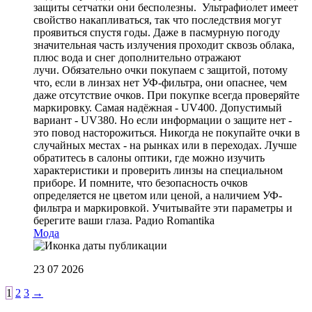
защиты сетчатки они бесполезны. Ультрафиолет имеет
свойство накапливаться, так что последствия могут
проявиться спустя годы. Даже в пасмурную погоду
значительная часть излучения проходит сквозь облака,
плюс вода и снег дополнительно отражают
лучи. Обязательно очки покупаем с защитой, потому
что, если в линзах нет УФ-фильтра, они опаснее, чем
даже отсутствие очков. При покупке всегда проверяйте
маркировку. Самая надёжная - UV400. Допустимый
вариант - UV380. Но если информации о защите нет -
это повод насторожиться. Никогда не покупайте очки в
случайных местах - на рынках или в переходах. Лучше
обратитесь в салоны оптики, где можно изучить
характеристики и проверить линзы на специальном
приборе. И помните, что безопасность очков
определяется не цветом или ценой, а наличием УФ-
фильтра и маркировкой. Учитывайте эти параметры и
берегите ваши глаза.
Радио Romantika
Мода
23 07 2026
1
2
3
→