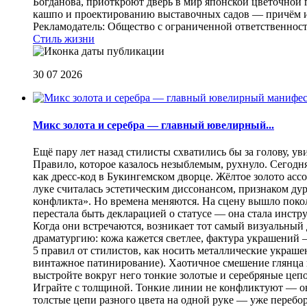
Богданова, приоткроют дверь в мир японской цветочной 
кашпо и проектированию выставочных садов — причём их
Рекламодатель: Общество с ограниченной ответственнос
Стиль жизни
30 07 2026
Микс золота и серебра — главный ювелирный...
Ещё пару лет назад стилисты схватились бы за голову, у
Правило, которое казалось незыблемым, рухнуло. Сегодн
как дресс-код в Букингемском дворце. Жёлтое золото асс
луке считалась эстетическим диссонансом, признаком ду
конфликта». Но времена меняются. На сцену вышло покол
перестала быть декларацией о статусе — она стала инст
Когда они встречаются, возникает тот самый визуальный д
драматургию: кожа кажется светлее, фактура украшений
5 правил от стилистов, как носить металлические украш
винтажное патинирование). Хаотичное смешение глянца и
выстройте вокруг него тонкие золотые и серебряные цепоч
Играйте с толщиной. Тонкие линии не конфликтуют — они
толстые цепи разного цвета на одной руке — уже перебо