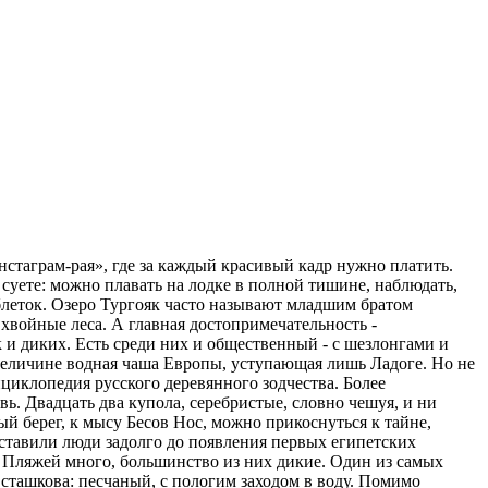
нстаграм-рая», где за каждый красивый кадр нужно платить.
 суете: можно плавать на лодке в полной тишине, наблюдать,
таблеток. Озеро Тургояк часто называют младшим братом
хвойные леса. А главная достопримечательность -
к и диких. Есть среди них и общественный - с шезлонгами и
о величине водная чаша Европы, уступающая лишь Ладоге. Но не
циклопедия русского деревянного зодчества. Более
. Двадцать два купола, серебристые, словно чешуя, и ни
ый берег, к мысу Бесов Нос, можно прикоснуться к тайне,
оставили люди задолго до появления первых египетских
 Пляжей много, большинство из них дикие. Один из самых
сташкова: песчаный, с пологим заходом в воду. Помимо