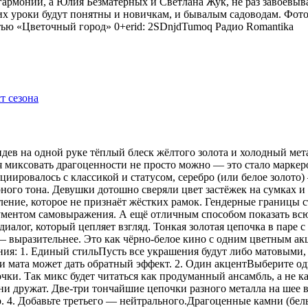
гармонии, а Юлия Безматерных и Светлана Жук, не раз завоёвыв
 уроки будут понятны и новичкам, и бывалым садоводам. Фото
тью «Цветочный город» 0+erid: 2SDnjdTumoq
Радио Romantika
видев на одной руке тёплый блеск жёлтого золота и холодный мет
я миксовать драгоценности не просто можно — это стало маркер
оциировалось с классикой и статусом, серебро (или белое золот
рного тона. Девушки дотошно сверяли цвет застёжек на сумках 
ение, которое не признаёт жёстких рамок. Гендерные границы 
рументом самовыражения. А ещё отличным способом показать всю
иалог, который цепляет взгляд. Тонкая золотая цепочка в паре 
 — выразительнее. Это как чёрно-белое кино с одним цветным 
ения: 1. Единый стильПусть все украшения будут либо матовыми,
 мата может дать обратный эффект. 2. Один акцентВыберите одн
ки. Так микс будет читаться как продуманный ансамбль, а не ка
 дружат. Две-три тончайшие цепочки разного металла на шее в
р. 4. Добавьте третьего — нейтрального.Драгоценные камни (бе