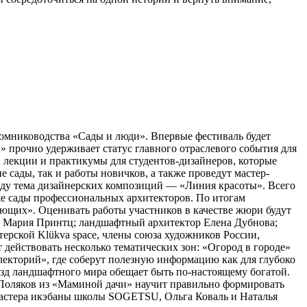
томниководства «Сады и люди». Впервые фестиваль будет
 прочно удерживает статус главного отраслевого события для
 лекции и практикумы для студентов-дизайнеров, которые
сады, так и работы новичков, а также проведут мастер-
оду тема дизайнерских композиций — «Линия красоты». Всего
кже сады профессиональных архитекторов. По итогам
ющих». Оценивать работы участников в качестве жюри будут
а Мария Принтц; ландшафтный архитектор Елена Дубнова;
рской Klükva space, члены союза художников России,
действовать несколько тематических зон: «Огород в городе»
лекторий», где соберут полезную информацию как для глубоко
ёзд ландшафтного мира обещает быть по-настоящему богатой.
с Поляков из «Маминой дачи» научит правильно формировать
Мастера икэбаны школы SOGETSU, Ольга Коваль и Наталья