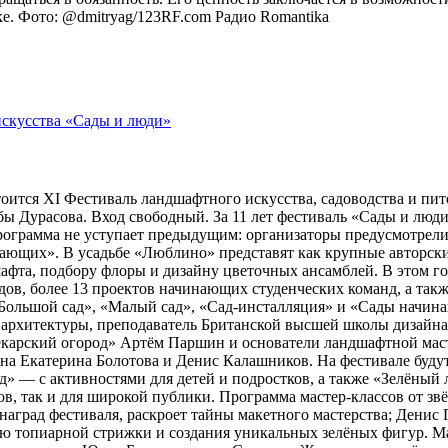
оке. Фото: @dmitryag/123RF.com
Радио Romantika
тоится XI Фестиваль ландшафтного искусства, садоводства и пи
 Дурасова. Вход свободный. За 11 лет фестиваль «Сады и люди»
рограмма не уступает предыдущим: организаторы предусмотрели
ющих». В усадьбе «Люблино» представят как крупные авторские 
шафта, подбору флоры и дизайну цветочных ансамблей. В этом г
адов, более 13 проектов начинающих студенческих команд, а та
ольшой сад», «Малый сад», «Сад-инсталляция» и «Сады начина
 архитектуры, преподаватель Британской высшей школы дизайн
арский огород» Артём Паршин и основатели ландшафтной масте
 Екатерина Болотова и Денис Калашников. На фестивале будут 
д» — с активностями для детей и подростков, а также «Зелёный 
, так и для широкой публики. Программа мастер-классов от зв
наград фестиваля, раскроет тайны макетного мастерства; Дени
ию топиарной стрижки и создания уникальных зелёных фигур. 