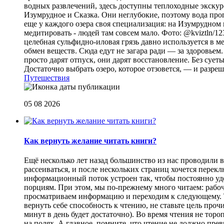
водных развлечений, здесь доступны теплоходные экскурс
Изумрудное и Сказка. Они неглубокие, поэтому вода прог
еще у каждого озера своя специализация: на Изумрудном 
медитировать - людей там совсем мало. Фото: @kviztln/1
целебная сульфидно-иловая грязь давно используется в 
обмен веществ. Сюда едут не загара ради — за здоровьем. 
просто дарят отпуск, они дарят восстановление. Без суеты 
Достаточно выбрать озеро, которое отзовется, — и разреш
Путешествия
05 08 2026
Как вернуть желание читать книги?
Eщё несколько лет назад большинство из нас проводили в
рассеиваться, и после нескольких страниц хочется перек
информационный поток устроен так, чтобы постоянно уде
порциям. При этом, мы по-прежнему много читаем: рабоч
просматриваем информацию и переходим к следующему. Т
вернуть себе способность к чтению, не ставьте цель проч
минут в день будет достаточно). Во время чтения не торо
на полях. А главное, помните, что чтение не должно пре