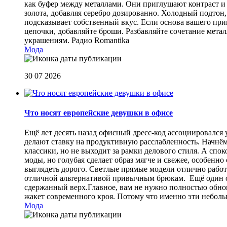
как буфер между металлами. Они приглушают контраст и 
золота, добавляя серебро дозированно. Холодный подтон, 
подсказывает собственный вкус. Если основа вашего прив
цепочки, добавляйте броши. Разбавляйте сочетание мет
украшениям.
Радио Romantika
Мода
30 07 2026
Что носят европейские девушки в офисе
Ещё лет десять назад офисный дресс-код ассоциировался
делают ставку на продуктивную расслабленность. Начнём
классики, но не выходит за рамки делового стиля. А спо
моды, но голубая сделает образ мягче и свежее, особен
выглядеть дорого. Светлые прямые модели отлично работа
отличной альтернативой привычным брюкам. Ещё один сп
сдержанный верх.Главное, вам не нужно полностью обнов
жакет современного кроя. Потому что именно эти небол
Мода