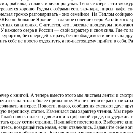
ии, рыбалка, сплавы и велопрогулки. Тёплые озёра - это эко-кур
ревается хорошо. Рядом с озёрами есть эко-парк, пирсы, кафе, 
нельзя громко разговаривать - оно семейное. На Тёплом собираю
23RF.com Большое Яровое — главное соленое озеро Алтайского кр
местных санаториях. Считается, что грязевые процедуры помога
У каждого озера в России — свой характер и своя сила. Где-то в
курортов, без очередей к врачу, без необходимости лететь на друг
ить себе не просто отдохнуть, а по-настоящему прийти в себя.
Ра
ечер с книгой. А теперь вместо этого мы листаем ленты и смот
лючиться на что-то более привычное. Но не спешите расстраива
рживать интерес. Новости, видео, сообщения сменяют друг друг
ую переписку, статьи. Изменился сам характер чтения. Мы пере
акой навык полезен для жизни в цифровой среде, но удерживат
итать сразу сотни страниц. Начинайте постепенно. Выберите кни
питесь, возвращайтесь назад, если отвлеклись. Задавайте себе во
вращаться в обязанность. Его ценность заключается в возможнос