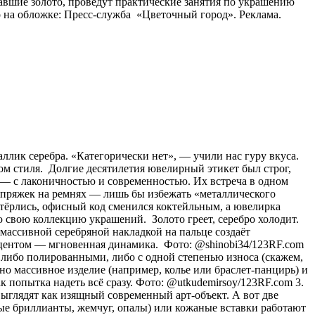
авшие золото, проведут практические занятия по украшению
 на обложке: Пресс-служба «Цветочный город». Реклама.
аллик серебра. «Категорически нет», — учили нас гуру вкуса.
ом стиля. Долгие десятилетия ювелирный этикет был строг,
о) — с лаконичностью и современностью. Их встреча в одном
и пряжек на ремнях — лишь бы избежать «металлического
стёрлись, офисный код сменился коктейльным, а ювелирка
 свою коллекцию украшений. Золото греет, серебро холодит.
с массивной серебряной накладкой на пальце создаёт
акцентом — мгновенная динамика. Фото: @shinobi34/123RF.com
 либо полированными, либо с одной степенью износа (скажем,
о массивное изделие (например, колье или браслет-панцирь) и
к попытка надеть всё сразу. Фото: @utkudemirsoy/123RF.com 3.
ыглядят как изящный современный арт-объект. А вот две
лые бриллианты, жемчуг, опалы) или кожаные вставки работают