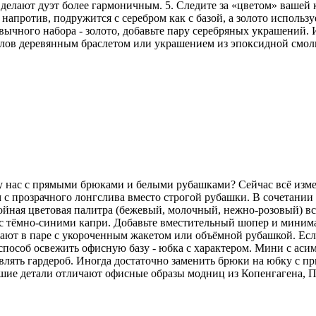
делают дуэт более гармоничным. 5. Следите за «цветом» вашей
напротив, подружится с серебром как с базой, а золото использу
ычного набора - золото, добавьте пару серебряных украшений. И
аллов деревянным браслетом или украшением из эпоксидной смо
 у нас с прямыми брюками и белыми рубашками? Сейчас всё изм
 с прозрачного лонгслива вместо строгой рубашки. В сочетани
койная цветовая палитра (бежевый, молочный, нежно-розовый) вс
но с тёмно-синими капри. Добавьте вместительный шопер и мини
ют в паре с укороченным жакетом или объёмной рубашкой. Если 
особ освежить офисную базу - юбка с характером. Мини с аси
лять гардероб. Иногда достаточно заменить брюки на юбку с пр
ьшие детали отличают офисные образы модниц из Копенгагена, 