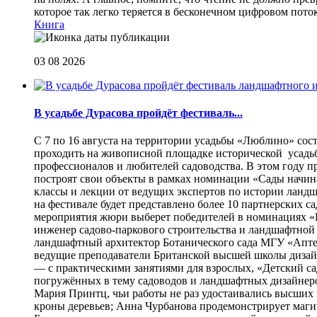
которое так легко теряется в бесконечном цифровом пот
Книга
03 08 2026
В усадьбе Дурасова пройдёт фестиваль...
С 7 по 16 августа на территории усадьбы «Люблино» сос
проходить на живописной площадке исторической усадьбы
профессионалов и любителей садоводства. В этом году п
построят свои объекты в рамках номинации «Сады начина
классы и лекции от ведущих экспертов по истории ланд
на фестивале будет представлено более 10 партнерских с
мероприятия жюри выберет победителей в номинациях «Б
инженер садово-паркового строительства и ландшафтной
ландшафтный архитектор Ботанического сада МГУ «Аптек
ведущие преподаватели Британской высшей школы дизайна
— с практическими занятиями для взрослых, «Детский са
погружённых в тему садоводов и ландшафтных дизайнеров
Мария Принтц, чьи работы не раз удостаивались высших 
кроны деревьев; Анна Чурбанова продемонстрирует маг