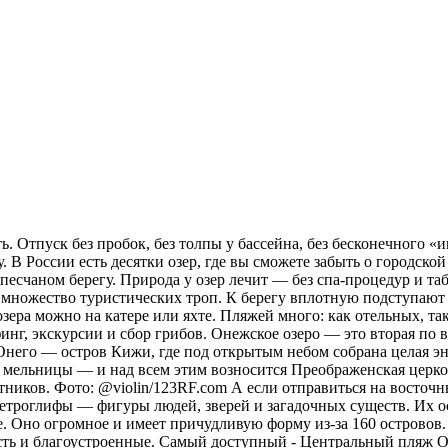
. Отпуск без пробок, без толпы у бассейна, без бесконечного «и
 В России есть десятки озер, где вы сможете забыть о городской
а песчаном берегу. Природа у озер лечит — без спа-процедур и 
х множество туристических троп. К берегу вплотную подступают 
зера можно на катере или яхте. Пляжей много: как отельных, та
рфинг, экскурсии и сбор грибов. Онежское озеро — это вторая п
 Онего — остров Кижи, где под открытым небом собрана целая эн
 мельницы — и над всем этим возносится Преображенская церковь
тников. Фото: @violin/123RF.com А если отправиться на восточн
ы петроглифы — фигуры людей, зверей и загадочных существ. Их 
. Оно огромное и имеет причудливую форму из-за 160 островов.
сть и благоустроенные. Самый доступный - Центральный пляж О