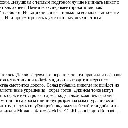
 кожи. Девушкам с тёплым подтоном лучше начинать микст с
ет как акцент. Начните экспериментировать так, как
 наоборот. Не зацикливайтесь только на кольцах - миксуйте
лы. Или присмотритесь к уже готовым двухцветным
енилось. Деловые девушки переписали эти правила и всё чаще
и с асимметричной юбкой миди он выглядит интереснее
егда смотрится дорого. Белая рубашка никогда не выйдет из
малистичные украшения - образ готов. Джинсы тоже могут
в офисе нет строгого дресс-кода, такой комплект станет
мметричным кроем или полупрозрачная макси уравновесят
интом, надеть голубую рубашку вместо белой или добавить
Парижа и Милана. Фото: @vichzh/123RF.com
Радио Romantika