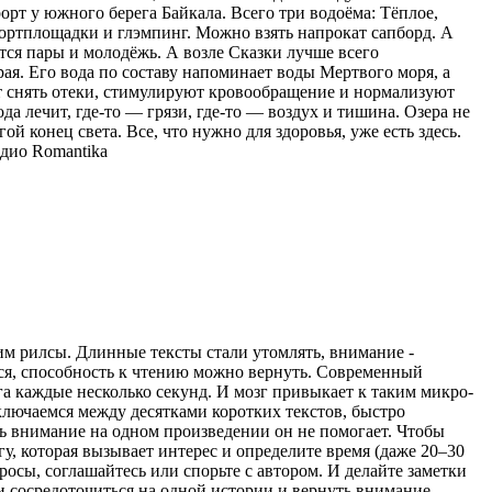
орт у южного берега Байкала. Всего три водоёма: Тёплое,
спортплощадки и глэмпинг. Можно взять напрокат сапборд. А
тся пары и молодёжь. А возле Сказки лучше всего
ая. Его вода по составу напоминает воды Мертвого моря, а
ют снять отеки, стимулируют кровообращение и нормализуют
ода лечит, где-то — грязи, где-то — воздух и тишина. Озера не
ой конец света. Все, что нужно для здоровья, уже есть здесь.
дио Romantika
рим рилсы. Длинные тексты стали утомлять, внимание -
ться, способность к чтению можно вернуть. Современный
а каждые несколько секунд. И мозг привыкает к таким микро-
ключаемся между десятками коротких текстов, быстро
ь внимание на одном произведении он не помогает. Чтобы
гу, которая вызывает интерес и определите время (даже 20–30
просы, соглашайтесь или спорьте с автором. И делайте заметки
ти сосредоточиться на одной истории и вернуть внимание,