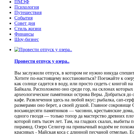
ПМЭФ
Психология
Путешествия
События
Совет дня
Стиль жизни
Финансы
Шоу-бизнес
Провести отпуск у озера..
Вы заслужили отпуск, в котором не нужно никуда спешить
Хотите по-настоящему восстановиться? Поезжайте к озеру.
как солнце садится в воду, или просто сидеть с книгой н
Байкала. Расположено оно среди гор, на склонах которы
археологические памятники острова Веры. Добраться до о
кафе. Развлечения здесь на любой вкус: рыбалка, сап-се
размерами оно берет, а своей душой. Главное сокровище
восьмидесяти памятников — часовни, крестьянские дома,
одного гвоздя — только топор да мастерство древних пло
которой пять тысяч лет. Там, на гладких скалах, выбит
пирамид. Озеро Селигер на привычный водоём не похоже
красивых - Майская коса с длинной песчаной отмелью. Е