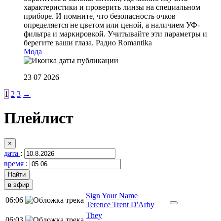
характеристики и проверить линзы на специальном
приборе. И помните, что безопасность очков
определяется не цветом или ценой, а наличием УФ-
фильтра и маркировкой. Учитывайте эти параметры и
берегите ваши глаза.
Радио Romantika
Мода
23 07 2026
1
2
3
→
Плейлист
×
дата
:
время
:
в эфир
Sign Your Name
06:06
Terence Trent D'Arby
They
06:03