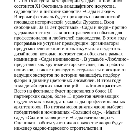
С 7 по 16 августа на территории усадьбы «Люблино»
состоится XI Фестиваль ландшафтного искусства,
садоводства и питомниководства «Сады и люди».
Впервые фестиваль будет проходить на живописной
площадке исторической усадьбы Дурасова. Вход
свободный. За 11 лет фестиваль «Сады и люди» прочно
удерживает статус главного отраслевого события для
профессионалов и любителей садоводства. В этом году
программа не уступает предыдущим: организаторы
предусмотрели лекции и практикумы для студентов-
дизайнеров, которые построят свои объекты в рамках
номинации «Сады начинающих». В усадьбе «Люблино»
представят как крупные авторские сады, так и работы
новичков, а также проведут мастер-классы и лекции от
ведущих экспертов по истории ландшафта, подбору
флоры и дизайну цветочных ансамблей. В этом году
тема дизайнерских композиций — «Линия красоты».
Всего на фестивале будет представлено более 10
партнерских садов, более 13 проектов начинающих
студенческих команд, а также сады профессиональных
архитекторов. По итогам мероприятия жюри выберет
победителей в номинациях «Большой сад», «Малый
сад», «Сад-инсталляция» и «Сады начинающих».
Оценивать работы участников в качестве жюри будут
инженер садово-паркового строительства и