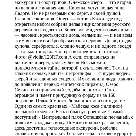
экскурсии и сбор грибов. Онежское озеро — это вторая
по величине водная чаша Европы, уступающая лишь
Ладоге. Но не размерами оно берет, а своей душой.
Главное сокровище Онего — остров Кижи, где под
открытым небом собрана целая энциклопедия русского
деревянного зодчества. Более восьмидесяти памятников
— часовни, крестьянские дома, мельницы — и над всем
этим возносится Преображенская церковь. Двадцать два
купола, серебристые, словно чешуя, и ни одного гвоздя
— только топор да мастерство древних плотников.
Фото: @violin/123RF.com А если отправиться на
восточный берег, к мысу Бесов Нос, можно
прикоснуться к тайне, которой пять тысяч лет. Там, на
гладких скалах, выбиты петроглифы — фигуры людей,
зверей и загадочных существ. Их оставили люди задолго
до появления первых египетских пирамид. Озеро
Селигер на привычный водоём не похоже. Оно
огромное и имеет причудливую форму из-за 160
островов. Пляжей много, большинство из них дикие.
Один из самых красивых - Майская коса с длинной
песчаной отмелью. Есть и благоустроенные. Самый
доступный - Центральный пляж Осташкова: песчаный, с
пологим заходом в воду. Помимо водных развлечений,
здесь доступны теплоходные экскурсии, рыбалка,
сплавы и велопрогулки. Тёплые озёра - это эко-курорт у