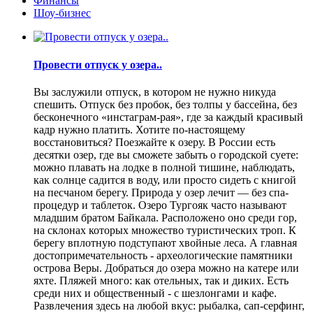
Финансы
Шоу-бизнес
Провести отпуск у озера..
Вы заслужили отпуск, в котором не нужно никуда
спешить. Отпуск без пробок, без толпы у бассейна, без
бесконечного «инстаграм-рая», где за каждый красивый
кадр нужно платить. Хотите по-настоящему
восстановиться? Поезжайте к озеру. В России есть
десятки озер, где вы сможете забыть о городской суете:
можно плавать на лодке в полной тишине, наблюдать,
как солнце садится в воду, или просто сидеть с книгой
на песчаном берегу. Природа у озер лечит — без спа-
процедур и таблеток. Озеро Тургояк часто называют
младшим братом Байкала. Расположено оно среди гор,
на склонах которых множество туристических троп. К
берегу вплотную подступают хвойные леса. А главная
достопримечательность - археологические памятники
острова Веры. Добраться до озера можно на катере или
яхте. Пляжей много: как отельных, так и диких. Есть
среди них и общественный - с шезлонгами и кафе.
Развлечения здесь на любой вкус: рыбалка, сап-серфинг,