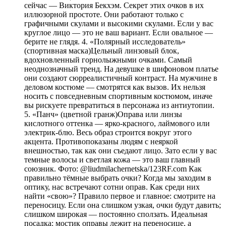
сейчас — Виктория Бекхэм. Секрет этих очков в их
иллюзорной простоте. Они работают только с
графичными скулами и высокими скулами. Если у вас
круглое лицо — это не ваш вариант. Если овальное —
берите не глядя. 4. «Полярный исследователь»
(спортивная маска)Цельный линзовый блок,
вдохновленный горнолыжными очками. Самый
неоднозначный тренд. На девушке в шифоновом платье
они создают сюрреалистичный контраст. На мужчине в
деловом костюме — смотрятся как вызов. Их нельзя
носить с повседневным спортивным костюмом, иначе
вы рискуете превратиться в персонажа из антиутопии.
5. «Панч» (цветной гранж)Оправа или линзы
кислотного оттенка — ярко-красного, лаймового или
электрик-блю. Весь образ строится вокруг этого
акцента. Противопоказаны людям с неяркой
внешностью, так как они съедают лицо. Зато если у вас
темные волосы и светлая кожа — это ваш главный
союзник. Фото: @liudmilachernetska/123RF.com Как
правильно тёмные выбрать очки? Когда мы заходим в
оптику, нас встречают сотни оправ. Как среди них
найти «свою»? Правило первое и главное: смотрите на
переносицу. Если она слишком узкая, очки будут давить;
слишком широкая — постоянно сползать. Идеальная
посадка: мостик оправы лежит на переносице, а