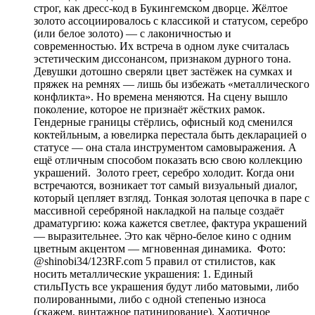
строг, как дресс-код в Букингемском дворце. Жёлтое
золото ассоциировалось с классикой и статусом, серебро
(или белое золото) — с лаконичностью и
современностью. Их встреча в одном луке считалась
эстетическим диссонансом, признаком дурного тона.
Девушки дотошно сверяли цвет застёжек на сумках и
пряжек на ремнях — лишь бы избежать «металлического
конфликта». Но времена меняются. На сцену вышло
поколение, которое не признаёт жёстких рамок.
Гендерные границы стёрлись, офисный код сменился
коктейльным, а ювелирка перестала быть декларацией о
статусе — она стала инструментом самовыражения. А
ещё отличным способом показать всю свою коллекцию
украшений. Золото греет, серебро холодит. Когда они
встречаются, возникает тот самый визуальный диалог,
который цепляет взгляд. Тонкая золотая цепочка в паре с
массивной серебряной накладкой на пальце создаёт
драматургию: кожа кажется светлее, фактура украшений
— выразительнее. Это как чёрно-белое кино с одним
цветным акцентом — мгновенная динамика. Фото:
@shinobi34/123RF.com 5 правил от стилистов, как
носить металлические украшения: 1. Единый
стильПусть все украшения будут либо матовыми, либо
полированными, либо с одной степенью износа
(скажем, винтажное патинирование). Хаотичное