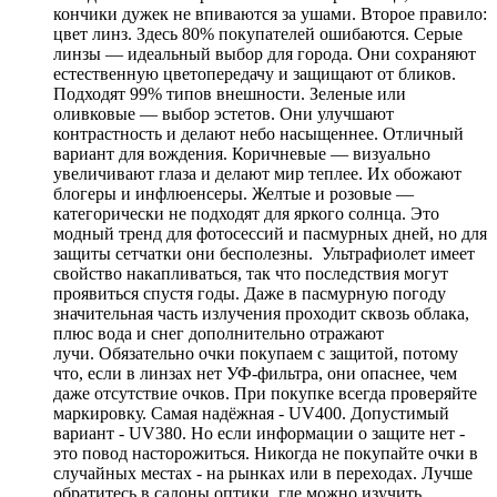
кончики дужек не впиваются за ушами. Второе правило:
цвет линз. Здесь 80% покупателей ошибаются. Серые
линзы — идеальный выбор для города. Они сохраняют
естественную цветопередачу и защищают от бликов.
Подходят 99% типов внешности. Зеленые или
оливковые — выбор эстетов. Они улучшают
контрастность и делают небо насыщеннее. Отличный
вариант для вождения. Коричневые — визуально
увеличивают глаза и делают мир теплее. Их обожают
блогеры и инфлюенсеры. Желтые и розовые —
категорически не подходят для яркого солнца. Это
модный тренд для фотосессий и пасмурных дней, но для
защиты сетчатки они бесполезны. Ультрафиолет имеет
свойство накапливаться, так что последствия могут
проявиться спустя годы. Даже в пасмурную погоду
значительная часть излучения проходит сквозь облака,
плюс вода и снег дополнительно отражают
лучи. Обязательно очки покупаем с защитой, потому
что, если в линзах нет УФ-фильтра, они опаснее, чем
даже отсутствие очков. При покупке всегда проверяйте
маркировку. Самая надёжная - UV400. Допустимый
вариант - UV380. Но если информации о защите нет -
это повод насторожиться. Никогда не покупайте очки в
случайных местах - на рынках или в переходах. Лучше
обратитесь в салоны оптики, где можно изучить