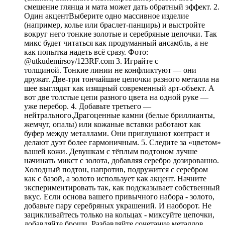
смешение глянца и мата может дать обратный эффект. 2.
Один акцентВыберите одно массивное изделие
(например, колье или браслет-панцирь) и выстройте
вокруг него тонкие золотые и серебряные цепочки. Так
микс будет читаться как продуманный ансамбль, а не
как попытка надеть всё сразу. Фото:
@utkudemirsoy/123RF.com 3. Играйте с
толщиной. Тонкие линии не конфликтуют — они
дружат. Две-три тончайшие цепочки разного металла на
шее выглядят как изящный современный арт-объект. А
вот две толстые цепи разного цвета на одной руке —
уже перебор. 4. Добавьте третьего —
нейтрального.Драгоценные камни (белые бриллианты,
жемчуг, опалы) или кожаные вставки работают как
буфер между металлами. Они приглушают контраст и
делают дуэт более гармоничным. 5. Следите за «цветом»
вашей кожи. Девушкам с тёплым подтоном лучше
начинать микст с золота, добавляя серебро дозированно.
Холодный подтон, напротив, подружится с серебром
как с базой, а золото использует как акцент. Начните
экспериментировать так, как подсказывает собственный
вкус. Если основа вашего привычного набора - золото,
добавьте пару серебряных украшений. И наоборот. Не
зацикливайтесь только на кольцах - миксуйте цепочки,
добавляйте броши. Разбавляйте сочетание металлов