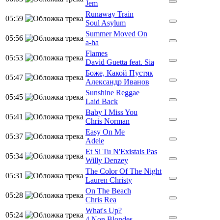
Jem
Runaway Train
05:59
Soul Asylum
Summer Moved On
05:56
a-ha
Flames
05:53
David Guetta feat. Sia
Боже, Какой Пустяк
05:47
Александр Иванов
Sunshine Reggae
05:45
Laid Back
Baby I Miss You
05:41
Chris Norman
Easy On Me
05:37
Adele
Et Si Tu N'Existais Pas
05:34
Willy Denzey
The Color Of The Night
05:31
Lauren Christy
On The Beach
05:28
Chris Rea
What's Up?
05:24
4 Non Blondes