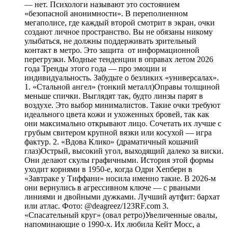
— нет. Психологи называют это состоянием
«безопасной анонимности». В переполненном
мегаполисе, где каждый второй смотрит в экран, очки
создают личное пространство. Вы не обязаны никому
улыбаться, не должны поддерживать зрительный
контакт в метро. Это защита от информационной
перегрузки. Модные тенденции в оправах летом 2026
года Тренды этого года — про эмоции и
индивидуальность. Забудьте о безликих «универсалах».
1. «Стальной ангел» (тонкий металл)Оправы толщиной
меньше спички. Выглядят так, будто линзы парят в
воздухе. Это выбор минималистов. Такие очки требуют
идеального цвета кожи и ухоженных бровей, так как
они максимально открывают лицо. Сочетать их лучше с
грубым свитером крупной вязки или косухой — игра
фактур. 2. «Вдова Клико» (драматичный кошачий
глаз)Острый, высокий угол, выходящий далеко за виски.
Они делают скулы графичными. История этой формы
уходит корнями в 1950-е, когда Одри Хепберн в
«Завтраке у Тиффани» носила именно такие. В 2026-м
они вернулись в агрессивном ключе — с рваными
линиями и двойными дужками. Лучший аутфит: бархат
или атлас. Фото: @deagreez/123RF.com 3.
«Спасательный круг» (овал ретро)Увеличенные овалы,
напоминающие о 1990-х. Их любила Кейт Мосс, а