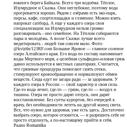
южного берега Байкала. Всего три водоёма: Тёплое,
Изумрудное и Сказка. Они неглубокие, поэтому вода
прогревается хорошо. Рядом с озёрами есть эко-парк,
пирсы, кафе, спортплощадки и глэмпинг. Можно взять
напрокат сапборд. А еще у каждого озера своя
специализация: на Изумрудном нельзя громко
разговаривать - оно семейное. На Тёплом собираются
пары и молодёжь. А возле Сказки лучше всего
медитировать - людей там совсем мало. Фото:
@kviztln/123RF.com Большое Яровое — главное соленое
озеро Алтайского края. Его вода по составу напоминает
воды Мертвого моря, а целебная сульфидно-иловая грязь
давно используется в местных санаториях. Считается,
что грязевые процедуры помогают снять отеки,
стимулируют кровообращение и нормализуют обмен
веществ. Сюда едут не загара ради — за здоровьем. У
каждого озера в России — свой характер и своя сила.
Где-то вода лечит, где-то — грязи, где-то — воздух и
тишина. Озера не просто дарят отпуск, они дарят
восстановление. Без суеты курортов, без очередей к
врачу, без необходимости лететь на другой конец света.
Все, что нужно для здоровья, уже есть здесь. Достаточно
выбрать озеро, которое отзовется, — и разрешить себе не
просто отдохнуть, а по-настоящему прийти в себя.
Радио Romantika