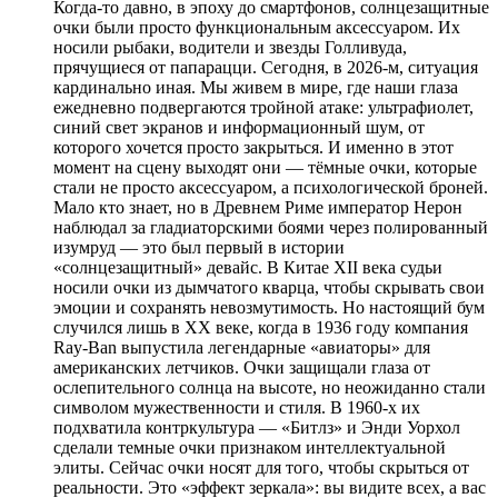
Когда-то давно, в эпоху до смартфонов, солнцезащитные
очки были просто функциональным аксессуаром. Их
носили рыбаки, водители и звезды Голливуда,
прячущиеся от папарацци. Сегодня, в 2026-м, ситуация
кардинально иная. Мы живем в мире, где наши глаза
ежедневно подвергаются тройной атаке: ультрафиолет,
синий свет экранов и информационный шум, от
которого хочется просто закрыться. И именно в этот
момент на сцену выходят они — тёмные очки, которые
стали не просто аксессуаром, а психологической броней.
Мало кто знает, но в Древнем Риме император Нерон
наблюдал за гладиаторскими боями через полированный
изумруд — это был первый в истории
«солнцезащитный» девайс. В Китае XII века судьи
носили очки из дымчатого кварца, чтобы скрывать свои
эмоции и сохранять невозмутимость. Но настоящий бум
случился лишь в XX веке, когда в 1936 году компания
Ray-Ban выпустила легендарные «авиаторы» для
американских летчиков. Очки защищали глаза от
ослепительного солнца на высоте, но неожиданно стали
символом мужественности и стиля. В 1960-х их
подхватила контркультура — «Битлз» и Энди Уорхол
сделали темные очки признаком интеллектуальной
элиты. Сейчас очки носят для того, чтобы скрыться от
реальности. Это «эффект зеркала»: вы видите всех, а вас