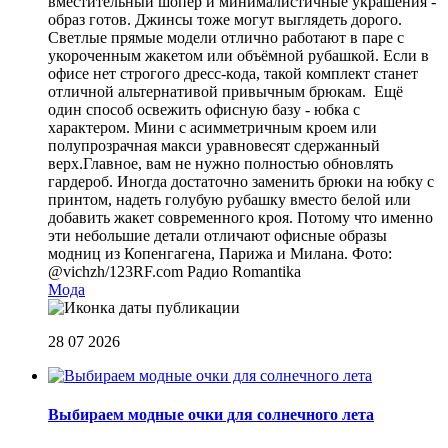
вместительный шопер и минималистичные украшения -
образ готов. Джинсы тоже могут выглядеть дорого.
Светлые прямые модели отлично работают в паре с
укороченным жакетом или объёмной рубашкой. Если в
офисе нет строгого дресс-кода, такой комплект станет
отличной альтернативой привычным брюкам. Ещё
один способ освежить офисную базу - юбка с
характером. Мини с асимметричным кроем или
полупрозрачная макси уравновесят сдержанный
верх.Главное, вам не нужно полностью обновлять
гардероб. Иногда достаточно заменить брюки на юбку с
принтом, надеть голубую рубашку вместо белой или
добавить жакет современного кроя. Потому что именно
эти небольшие детали отличают офисные образы
модниц из Копенгагена, Парижа и Милана. Фото:
@vichzh/123RF.com
Радио Romantika
Мода
28 07 2026
Выбираем модные очки для солнечного лета