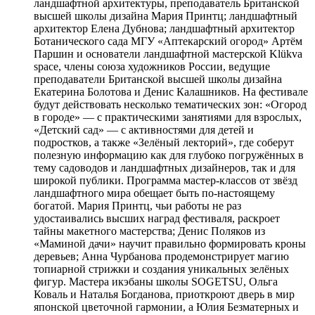
ландшафтной архитектуры, преподаватель Британской
высшей школы дизайна Мария Принтц; ландшафтный
архитектор Елена Дубнова; ландшафтный архитектор
Ботанического сада МГУ «Аптекарский огород» Артём
Паршин и основатели ландшафтной мастерской Klükva
space, члены союза художников России, ведущие
преподаватели Британской высшей школы дизайна
Екатерина Болотова и Денис Калашников. На фестивале
будут действовать несколько тематических зон: «Огород
в городе» — с практическими занятиями для взрослых,
«Детский сад» — с активностями для детей и
подростков, а также «Зелёный лекторий», где соберут
полезную информацию как для глубоко погружённых в
тему садоводов и ландшафтных дизайнеров, так и для
широкой публики. Программа мастер-классов от звёзд
ландшафтного мира обещает быть по-настоящему
богатой. Мария Принтц, чьи работы не раз
удостаивались высших наград фестиваля, раскроет
тайны макетного мастерства; Денис Поляков из
«Маминой дачи» научит правильно формировать кроны
деревьев; Анна Чурбанова продемонстрирует магию
топиарной стрижки и создания уникальных зелёных
фигур. Мастера икэбаны школы SOGETSU, Ольга
Коваль и Наталья Богданова, приоткроют дверь в мир
японской цветочной гармонии, а Юлия Безматерных и