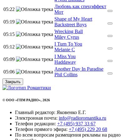
Любовь как спецэффект
05:22
Мот
Shape of My Heart
05:19
Backstreet Boys
Wrecking Ball
05:15
Miley Cyrus
I Turn To You
05:12
Melanie C
I Miss You
05:09
Haddaway
Another Day In Paradise
05:06
Phil Collins
Закрыть
© ООО «ГПМ РАДИО», 2026
Главный редактор: Яковенко Е.Г.
Электронная почта:
info@radioromantika.ru
Телефон редакции:
+7 (495) 937 33 67
Телефон прямого эфира:
+7 (495) 229 20 68
По всем вопросам размещения рекламы на радио