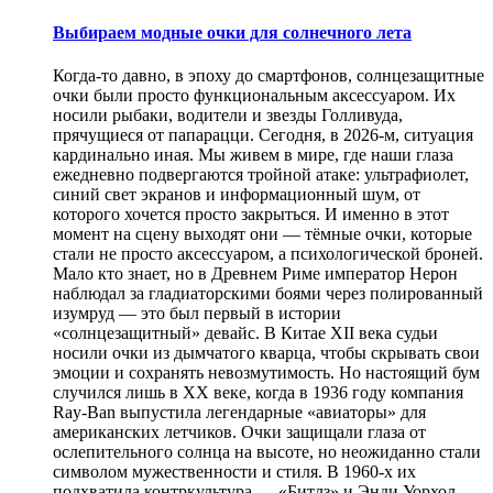
Выбираем модные очки для солнечного лета
Когда-то давно, в эпоху до смартфонов, солнцезащитные
очки были просто функциональным аксессуаром. Их
носили рыбаки, водители и звезды Голливуда,
прячущиеся от папарацци. Сегодня, в 2026-м, ситуация
кардинально иная. Мы живем в мире, где наши глаза
ежедневно подвергаются тройной атаке: ультрафиолет,
синий свет экранов и информационный шум, от
которого хочется просто закрыться. И именно в этот
момент на сцену выходят они — тёмные очки, которые
стали не просто аксессуаром, а психологической броней.
Мало кто знает, но в Древнем Риме император Нерон
наблюдал за гладиаторскими боями через полированный
изумруд — это был первый в истории
«солнцезащитный» девайс. В Китае XII века судьи
носили очки из дымчатого кварца, чтобы скрывать свои
эмоции и сохранять невозмутимость. Но настоящий бум
случился лишь в XX веке, когда в 1936 году компания
Ray-Ban выпустила легендарные «авиаторы» для
американских летчиков. Очки защищали глаза от
ослепительного солнца на высоте, но неожиданно стали
символом мужественности и стиля. В 1960-х их
подхватила контркультура — «Битлз» и Энди Уорхол