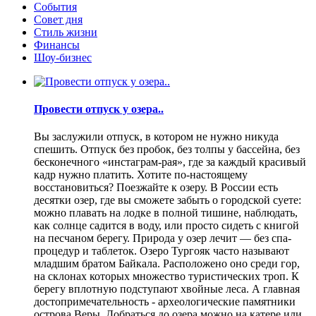
События
Совет дня
Стиль жизни
Финансы
Шоу-бизнес
Провести отпуск у озера..
Вы заслужили отпуск, в котором не нужно никуда
спешить. Отпуск без пробок, без толпы у бассейна, без
бесконечного «инстаграм-рая», где за каждый красивый
кадр нужно платить. Хотите по-настоящему
восстановиться? Поезжайте к озеру. В России есть
десятки озер, где вы сможете забыть о городской суете:
можно плавать на лодке в полной тишине, наблюдать,
как солнце садится в воду, или просто сидеть с книгой
на песчаном берегу. Природа у озер лечит — без спа-
процедур и таблеток. Озеро Тургояк часто называют
младшим братом Байкала. Расположено оно среди гор,
на склонах которых множество туристических троп. К
берегу вплотную подступают хвойные леса. А главная
достопримечательность - археологические памятники
острова Веры. Добраться до озера можно на катере или