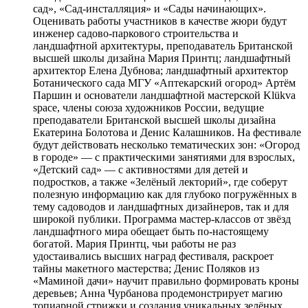
сад», «Сад-инсталляция» и «Сады начинающих».
Оценивать работы участников в качестве жюри будут
инженер садово-паркового строительства и
ландшафтной архитектуры, преподаватель Британской
высшей школы дизайна Мария Принтц; ландшафтный
архитектор Елена Дубнова; ландшафтный архитектор
Ботанического сада МГУ «Аптекарский огород» Артём
Паршин и основатели ландшафтной мастерской Klükva
space, члены союза художников России, ведущие
преподаватели Британской высшей школы дизайна
Екатерина Болотова и Денис Калашников. На фестивале
будут действовать несколько тематических зон: «Огород
в городе» — с практическими занятиями для взрослых,
«Детский сад» — с активностями для детей и
подростков, а также «Зелёный лекторий», где соберут
полезную информацию как для глубоко погружённых в
тему садоводов и ландшафтных дизайнеров, так и для
широкой публики. Программа мастер-классов от звёзд
ландшафтного мира обещает быть по-настоящему
богатой. Мария Принтц, чьи работы не раз
удостаивались высших наград фестиваля, раскроет
тайны макетного мастерства; Денис Поляков из
«Маминой дачи» научит правильно формировать кроны
деревьев; Анна Чурбанова продемонстрирует магию
топиарной стрижки и создания уникальных зелёных