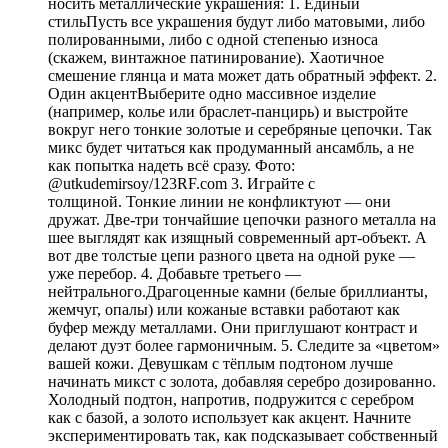
носить металлические украшения: 1. Единый
стильПусть все украшения будут либо матовыми, либо
полированными, либо с одной степенью износа
(скажем, винтажное патинирование). Хаотичное
смешение глянца и мата может дать обратный эффект. 2.
Один акцентВыберите одно массивное изделие
(например, колье или браслет-панцирь) и выстройте
вокруг него тонкие золотые и серебряные цепочки. Так
микс будет читаться как продуманный ансамбль, а не
как попытка надеть всё сразу. Фото:
@utkudemirsoy/123RF.com 3. Играйте с
толщиной. Тонкие линии не конфликтуют — они
дружат. Две-три тончайшие цепочки разного металла на
шее выглядят как изящный современный арт-объект. А
вот две толстые цепи разного цвета на одной руке —
уже перебор. 4. Добавьте третьего —
нейтрального.Драгоценные камни (белые бриллианты,
жемчуг, опалы) или кожаные вставки работают как
буфер между металлами. Они приглушают контраст и
делают дуэт более гармоничным. 5. Следите за «цветом»
вашей кожи. Девушкам с тёплым подтоном лучше
начинать микст с золота, добавляя серебро дозированно.
Холодный подтон, напротив, подружится с серебром
как с базой, а золото использует как акцент. Начните
экспериментировать так, как подсказывает собственный