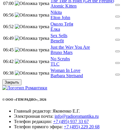
The Tide Is High (Get the Feeling)
07:00
Atomic Kitten
Nikita
06:56
Elton John
Около Тебя
06:52
Ёлка
Sex Sells
06:49
Benefit
Just the Way You Are
06:45
Bruno Mars
No Scrubs
06:42
TLC
Woman In Love
06:38
Barbara Streisand
Закрыть
© ООО «ГПМ РАДИО», 2026
Главный редактор: Яковенко Е.Г.
Электронная почта:
info@radioromantika.ru
Телефон редакции:
+7 (495) 937 33 67
Телефон прямого эфира:
+7 (495) 229 20 68