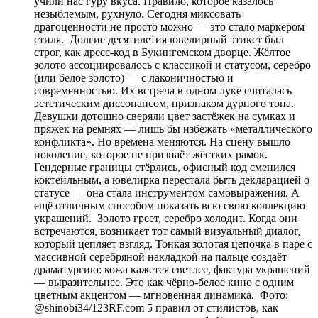
учили нас гуру вкуса. Правило, которое казалось
незыблемым, рухнуло. Сегодня миксовать
драгоценности не просто можно — это стало маркером
стиля. Долгие десятилетия ювелирный этикет был
строг, как дресс-код в Букингемском дворце. Жёлтое
золото ассоциировалось с классикой и статусом, серебро
(или белое золото) — с лаконичностью и
современностью. Их встреча в одном луке считалась
эстетическим диссонансом, признаком дурного тона.
Девушки дотошно сверяли цвет застёжек на сумках и
пряжек на ремнях — лишь бы избежать «металлического
конфликта». Но времена меняются. На сцену вышло
поколение, которое не признаёт жёстких рамок.
Гендерные границы стёрлись, офисный код сменился
коктейльным, а ювелирка перестала быть декларацией о
статусе — она стала инструментом самовыражения. А
ещё отличным способом показать всю свою коллекцию
украшений. Золото греет, серебро холодит. Когда они
встречаются, возникает тот самый визуальный диалог,
который цепляет взгляд. Тонкая золотая цепочка в паре с
массивной серебряной накладкой на пальце создаёт
драматургию: кожа кажется светлее, фактура украшений
— выразительнее. Это как чёрно-белое кино с одним
цветным акцентом — мгновенная динамика. Фото:
@shinobi34/123RF.com 5 правил от стилистов, как