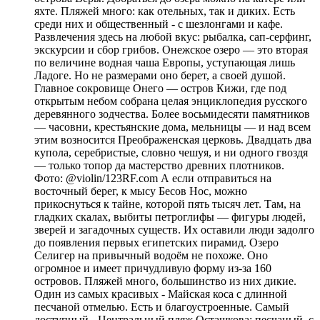
яхте. Пляжей много: как отельных, так и диких. Есть
среди них и общественный - с шезлонгами и кафе.
Развлечения здесь на любой вкус: рыбалка, сап-серфинг,
экскурсии и сбор грибов. Онежское озеро — это вторая
по величине водная чаша Европы, уступающая лишь
Ладоге. Но не размерами оно берет, а своей душой.
Главное сокровище Онего — остров Кижи, где под
открытым небом собрана целая энциклопедия русского
деревянного зодчества. Более восьмидесяти памятников
— часовни, крестьянские дома, мельницы — и над всем
этим возносится Преображенская церковь. Двадцать два
купола, серебристые, словно чешуя, и ни одного гвоздя
— только топор да мастерство древних плотников.
Фото: @violin/123RF.com А если отправиться на
восточный берег, к мысу Бесов Нос, можно
прикоснуться к тайне, которой пять тысяч лет. Там, на
гладких скалах, выбиты петроглифы — фигуры людей,
зверей и загадочных существ. Их оставили люди задолго
до появления первых египетских пирамид. Озеро
Селигер на привычный водоём не похоже. Оно
огромное и имеет причудливую форму из-за 160
островов. Пляжей много, большинство из них дикие.
Один из самых красивых - Майская коса с длинной
песчаной отмелью. Есть и благоустроенные. Самый
доступный - Центральный пляж Осташкова: песчаный, с