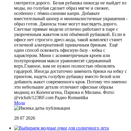
смотрится дорого. Белая рубашка никогда не выйдет из
моды, но голубая сделает образ мягче и свежее,
особенно с тёмно-синими капри. Добавьте
вместительный шопер и минималистичные украшения -
образ готов. Джинсы тоже могут выглядеть дорого.
Светлые прямые модели отлично работают в паре с
укороченным жакетом или объёмной рубашкой. Если в
офисе нет строгого дресс-кода, такой комплект станет
отличной альтернативой привычным брюкам. Ещё
один способ освежить офисную базу - юбка с
характером. Мини с асимметричным кроем или
полупрозрачная макси уравновесят сдержанный
верх.Главное, вам не нужно полностью обновлять
гардероб. Иногда достаточно заменить брюки на юбку с
принтом, надеть голубую рубашку вместо белой или
добавить жакет современного кроя. Потому что именно
эти небольшие детали отличают офисные образы
модниц из Копенгагена, Парижа и Милана. Фото:
@vichzh/123RF.com
Радио Romantika
Мода
28 07 2026