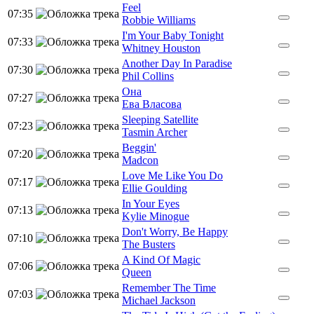
Feel
07:35
Robbie Williams
I'm Your Baby Tonight
07:33
Whitney Houston
Another Day In Paradise
07:30
Phil Collins
Она
07:27
Ева Власова
Sleeping Satellite
07:23
Tasmin Archer
Beggin'
07:20
Madcon
Love Me Like You Do
07:17
Ellie Goulding
In Your Eyes
07:13
Kylie Minogue
Don't Worry, Be Happy
07:10
The Busters
A Kind Of Magic
07:06
Queen
Remember The Time
07:03
Michael Jackson