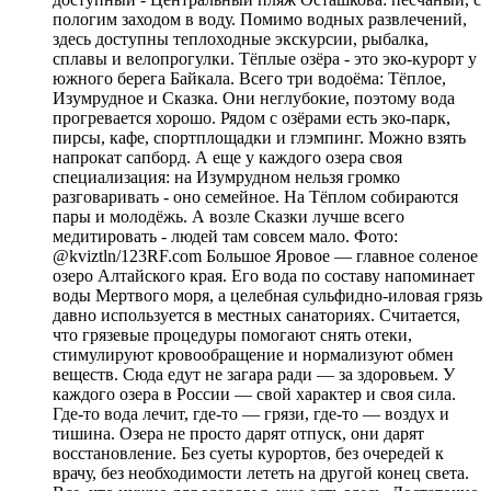
пологим заходом в воду. Помимо водных развлечений,
здесь доступны теплоходные экскурсии, рыбалка,
сплавы и велопрогулки. Тёплые озёра - это эко-курорт у
южного берега Байкала. Всего три водоёма: Тёплое,
Изумрудное и Сказка. Они неглубокие, поэтому вода
прогревается хорошо. Рядом с озёрами есть эко-парк,
пирсы, кафе, спортплощадки и глэмпинг. Можно взять
напрокат сапборд. А еще у каждого озера своя
специализация: на Изумрудном нельзя громко
разговаривать - оно семейное. На Тёплом собираются
пары и молодёжь. А возле Сказки лучше всего
медитировать - людей там совсем мало. Фото:
@kviztln/123RF.com Большое Яровое — главное соленое
озеро Алтайского края. Его вода по составу напоминает
воды Мертвого моря, а целебная сульфидно-иловая грязь
давно используется в местных санаториях. Считается,
что грязевые процедуры помогают снять отеки,
стимулируют кровообращение и нормализуют обмен
веществ. Сюда едут не загара ради — за здоровьем. У
каждого озера в России — свой характер и своя сила.
Где-то вода лечит, где-то — грязи, где-то — воздух и
тишина. Озера не просто дарят отпуск, они дарят
восстановление. Без суеты курортов, без очередей к
врачу, без необходимости лететь на другой конец света.