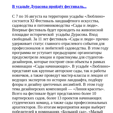
В усадьбе Дурасова пройдёт фестиваль...
С 7 по 16 августа на территории усадьбы «Люблино»
состоится XI Фестиваль ландшафтного искусства,
садоводства и питомниководства «Сады и люди».
Впервые фестиваль будет проходить на живописной
площадке исторической усадьбы Дурасова. Вход
свободный. За 11 лет фестиваль «Сады и люди» прочно
удерживает статус главного отраслевого события для
профессионалов и любителей садоводства. В этом году
программа не уступает предыдущим: организаторы
предусмотрели лекции и практикумы для студентов-
дизайнеров, которые построят свои объекты в рамках
номинации «Сады начинающих». В усадьбе «Люблино»
представят как крупные авторские сады, так и работы
новичков, а также проведут мастер-классы и лекции от
ведущих экспертов по истории ландшафта, подбору
флоры и дизайну цветочных ансамблей. В этом году
тема дизайнерских композиций — «Линия красоты».
Всего на фестивале будет представлено более 10
партнерских садов, более 13 проектов начинающих
студенческих команд, а также сады профессиональных
архитекторов. По итогам мероприятия жюри выберет
победителей в номинациях «Большой сад», «Малый