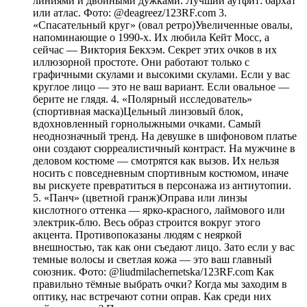
линиями и двойными дужками. Лучший аутфит: бархат
или атлас. Фото: @deagreez/123RF.com 3.
«Спасательный круг» (овал ретро)Увеличенные овалы,
напоминающие о 1990-х. Их любила Кейт Мосс, а
сейчас — Виктория Бекхэм. Секрет этих очков в их
иллюзорной простоте. Они работают только с
графичными скулами и высокими скулами. Если у вас
круглое лицо — это не ваш вариант. Если овальное —
берите не глядя. 4. «Полярный исследователь»
(спортивная маска)Цельный линзовый блок,
вдохновленный горнолыжными очками. Самый
неоднозначный тренд. На девушке в шифоновом платье
они создают сюрреалистичный контраст. На мужчине в
деловом костюме — смотрятся как вызов. Их нельзя
носить с повседневным спортивным костюмом, иначе
вы рискуете превратиться в персонажа из антиутопии.
5. «Панч» (цветной гранж)Оправа или линзы
кислотного оттенка — ярко-красного, лаймового или
электрик-блю. Весь образ строится вокруг этого
акцента. Противопоказаны людям с неяркой
внешностью, так как они съедают лицо. Зато если у вас
темные волосы и светлая кожа — это ваш главный
союзник. Фото: @liudmilachernetska/123RF.com Как
правильно тёмные выбрать очки? Когда мы заходим в
оптику, нас встречают сотни оправ. Как среди них