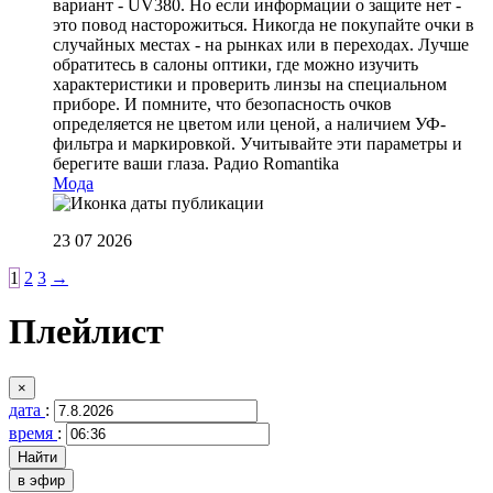
вариант - UV380. Но если информации о защите нет -
это повод насторожиться. Никогда не покупайте очки в
случайных местах - на рынках или в переходах. Лучше
обратитесь в салоны оптики, где можно изучить
характеристики и проверить линзы на специальном
приборе. И помните, что безопасность очков
определяется не цветом или ценой, а наличием УФ-
фильтра и маркировкой. Учитывайте эти параметры и
берегите ваши глаза.
Радио Romantika
Мода
23 07 2026
1
2
3
→
Плейлист
×
дата
:
время
:
в эфир