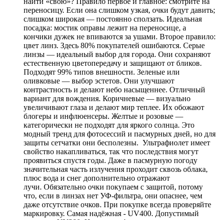
найти «свою»? Правило первое и главное: смотрите на
переносицу. Если она слишком узкая, очки будут давить;
слишком широкая — постоянно сползать. Идеальная
посадка: мостик оправы лежит на переносице, а
кончики дужек не впиваются за ушами. Второе правило:
цвет линз. Здесь 80% покупателей ошибаются. Серые
линзы — идеальный выбор для города. Они сохраняют
естественную цветопередачу и защищают от бликов.
Подходят 99% типов внешности. Зеленые или
оливковые — выбор эстетов. Они улучшают
контрастность и делают небо насыщеннее. Отличный
вариант для вождения. Коричневые — визуально
увеличивают глаза и делают мир теплее. Их обожают
блогеры и инфлюенсеры. Желтые и розовые —
категорически не подходят для яркого солнца. Это
модный тренд для фотосессий и пасмурных дней, но для
защиты сетчатки они бесполезны. Ультрафиолет имеет
свойство накапливаться, так что последствия могут
проявиться спустя годы. Даже в пасмурную погоду
значительная часть излучения проходит сквозь облака,
плюс вода и снег дополнительно отражают
лучи. Обязательно очки покупаем с защитой, потому
что, если в линзах нет УФ-фильтра, они опаснее, чем
даже отсутствие очков. При покупке всегда проверяйте
маркировку. Самая надёжная - UV400. Допустимый