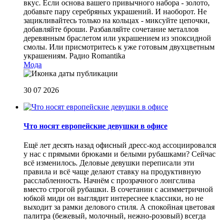
вкус. Если основа вашего привычного набора - золото,
добавьте пару серебряных украшений. И наоборот. Не
зацикливайтесь только на кольцах - миксуйте цепочки,
добавляйте броши. Разбавляйте сочетание металлов
деревянным браслетом или украшением из эпоксидной
смолы. Или присмотритесь к уже готовым двухцветным
украшениям.
Радио Romantika
Мода
30 07 2026
Что носят европейские девушки в офисе
Ещё лет десять назад офисный дресс-код ассоциировался
у нас с прямыми брюками и белыми рубашками? Сейчас
всё изменилось. Деловые девушки переписали эти
правила и всё чаще делают ставку на продуктивную
расслабленность. Начнём с прозрачного лонгслива
вместо строгой рубашки. В сочетании с асимметричной
юбкой миди он выглядит интереснее классики, но не
выходит за рамки делового стиля. А спокойная цветовая
палитра (бежевый, молочный, нежно-розовый) всегда