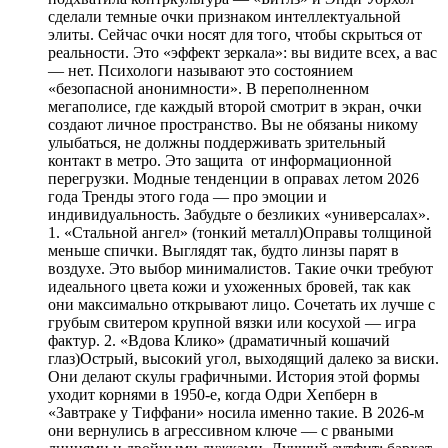
сделали темные очки признаком интеллектуальной
элиты. Сейчас очки носят для того, чтобы скрыться от
реальности. Это «эффект зеркала»: вы видите всех, а вас
— нет. Психологи называют это состоянием
«безопасной анонимности». В переполненном
мегаполисе, где каждый второй смотрит в экран, очки
создают личное пространство. Вы не обязаны никому
улыбаться, не должны поддерживать зрительный
контакт в метро. Это защита от информационной
перегрузки. Модные тенденции в оправах летом 2026
года Тренды этого года — про эмоции и
индивидуальность. Забудьте о безликих «универсалах».
1. «Стальной ангел» (тонкий металл)Оправы толщиной
меньше спички. Выглядят так, будто линзы парят в
воздухе. Это выбор минималистов. Такие очки требуют
идеального цвета кожи и ухоженных бровей, так как
они максимально открывают лицо. Сочетать их лучше с
грубым свитером крупной вязки или косухой — игра
фактур. 2. «Вдова Клико» (драматичный кошачий
глаз)Острый, высокий угол, выходящий далеко за виски.
Они делают скулы графичными. История этой формы
уходит корнями в 1950-е, когда Одри Хепберн в
«Завтраке у Тиффани» носила именно такие. В 2026-м
они вернулись в агрессивном ключе — с рваными