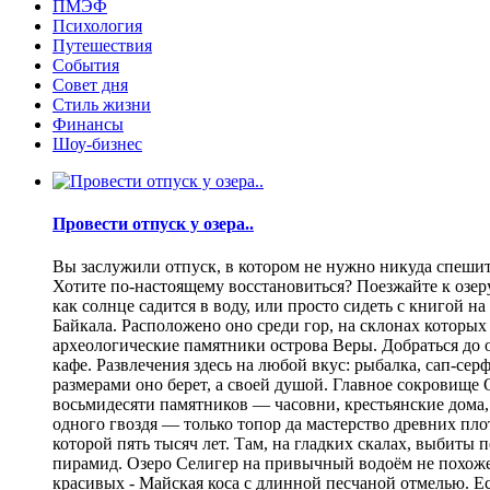
ПМЭФ
Психология
Путешествия
События
Совет дня
Стиль жизни
Финансы
Шоу-бизнес
Провести отпуск у озера..
Вы заслужили отпуск, в котором не нужно никуда спешить
Хотите по-настоящему восстановиться? Поезжайте к озеру.
как солнце садится в воду, или просто сидеть с книгой н
Байкала. Расположено оно среди гор, на склонах которы
археологические памятники острова Веры. Добраться до о
кафе. Развлечения здесь на любой вкус: рыбалка, сап-се
размерами оно берет, а своей душой. Главное сокровище
восьмидесяти памятников — часовни, крестьянские дома,
одного гвоздя — только топор да мастерство древних пло
которой пять тысяч лет. Там, на гладких скалах, выбит
пирамид. Озеро Селигер на привычный водоём не похоже
красивых - Майская коса с длинной песчаной отмелью. Е