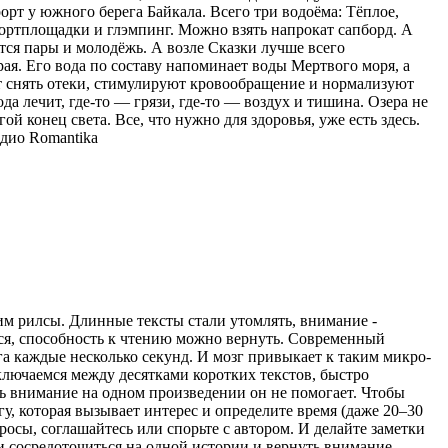
орт у южного берега Байкала. Всего три водоёма: Тёплое,
спортплощадки и глэмпинг. Можно взять напрокат сапборд. А
тся пары и молодёжь. А возле Сказки лучше всего
ая. Его вода по составу напоминает воды Мертвого моря, а
ют снять отеки, стимулируют кровообращение и нормализуют
ода лечит, где-то — грязи, где-то — воздух и тишина. Озера не
ой конец света. Все, что нужно для здоровья, уже есть здесь.
дио Romantika
рим рилсы. Длинные тексты стали утомлять, внимание -
ться, способность к чтению можно вернуть. Современный
а каждые несколько секунд. И мозг привыкает к таким микро-
ключаемся между десятками коротких текстов, быстро
ь внимание на одном произведении он не помогает. Чтобы
гу, которая вызывает интерес и определите время (даже 20–30
просы, соглашайтесь или спорьте с автором. И делайте заметки
ти сосредоточиться на одной истории и вернуть внимание,