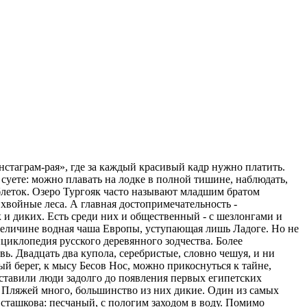
нстаграм-рая», где за каждый красивый кадр нужно платить.
 суете: можно плавать на лодке в полной тишине, наблюдать,
таблеток. Озеро Тургояк часто называют младшим братом
хвойные леса. А главная достопримечательность -
к и диких. Есть среди них и общественный - с шезлонгами и
о величине водная чаша Европы, уступающая лишь Ладоге. Но не
циклопедия русского деревянного зодчества. Более
. Двадцать два купола, серебристые, словно чешуя, и ни
ый берег, к мысу Бесов Нос, можно прикоснуться к тайне,
оставили люди задолго до появления первых египетских
 Пляжей много, большинство из них дикие. Один из самых
сташкова: песчаный, с пологим заходом в воду. Помимо