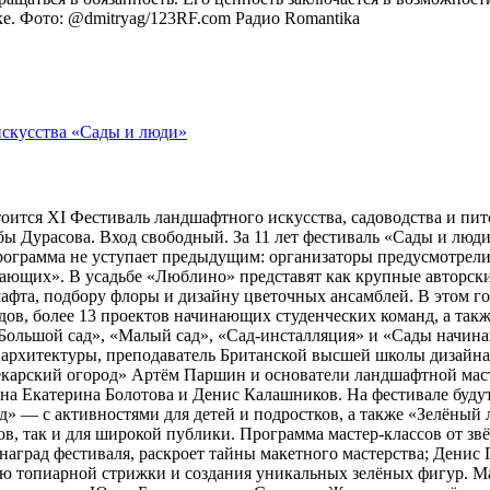
оке. Фото: @dmitryag/123RF.com
Радио Romantika
тоится XI Фестиваль ландшафтного искусства, садоводства и пи
 Дурасова. Вход свободный. За 11 лет фестиваль «Сады и люди»
рограмма не уступает предыдущим: организаторы предусмотрели
ющих». В усадьбе «Люблино» представят как крупные авторские 
шафта, подбору флоры и дизайну цветочных ансамблей. В этом г
адов, более 13 проектов начинающих студенческих команд, а та
ольшой сад», «Малый сад», «Сад-инсталляция» и «Сады начина
 архитектуры, преподаватель Британской высшей школы дизайн
арский огород» Артём Паршин и основатели ландшафтной масте
 Екатерина Болотова и Денис Калашников. На фестивале будут 
д» — с активностями для детей и подростков, а также «Зелёный 
, так и для широкой публики. Программа мастер-классов от зв
наград фестиваля, раскроет тайны макетного мастерства; Дени
ию топиарной стрижки и создания уникальных зелёных фигур. 