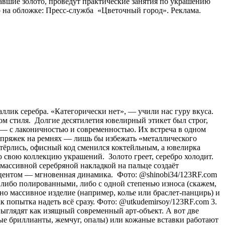
авшие золото, проведут практические занятия по украшению
 на обложке: Пресс-служба «Цветочный город». Реклама.
аллик серебра. «Категорически нет», — учили нас гуру вкуса.
ом стиля. Долгие десятилетия ювелирный этикет был строг,
о) — с лаконичностью и современностью. Их встреча в одном
и пряжек на ремнях — лишь бы избежать «металлического
стёрлись, офисный код сменился коктейльным, а ювелирка
 свою коллекцию украшений. Золото греет, серебро холодит.
с массивной серебряной накладкой на пальце создаёт
акцентом — мгновенная динамика. Фото: @shinobi34/123RF.com
 либо полированными, либо с одной степенью износа (скажем,
о массивное изделие (например, колье или браслет-панцирь) и
к попытка надеть всё сразу. Фото: @utkudemirsoy/123RF.com 3.
ыглядят как изящный современный арт-объект. А вот две
лые бриллианты, жемчуг, опалы) или кожаные вставки работают