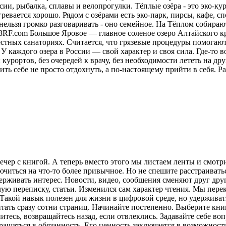
ии, рыбалка, сплавы и велопрогулки. Тёплые озёра - это эко-кур
ревается хорошо. Рядом с озёрами есть эко-парк, пирсы, кафе, 
нельзя громко разговаривать - оно семейное. На Тёплом собираю
23RF.com Большое Яровое — главное соленое озеро Алтайского кр
местных санаториях. Считается, что грязевые процедуры помога
У каждого озера в России — свой характер и своя сила. Где-то в
курортов, без очередей к врачу, без необходимости лететь на друг
ить себе не просто отдохнуть, а по-настоящему прийти в себя.
Ра
ечер с книгой. А теперь вместо этого мы листаем ленты и смот
лючиться на что-то более привычное. Но не спешите расстраива
рживать интерес. Новости, видео, сообщения сменяют друг друг
ую переписку, статьи. Изменился сам характер чтения. Мы пере
акой навык полезен для жизни в цифровой среде, но удерживат
итать сразу сотни страниц. Начинайте постепенно. Выберите кни
питесь, возвращайтесь назад, если отвлеклись. Задавайте себе во
вращаться в обязанность. Его ценность заключается в возможнос