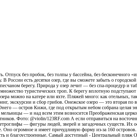
. Отпуск без пробок, без толпы у бассейна, без бесконечного «и
 В России есть десятки озер, где вы сможете забыть о городской
а песчаном берегу. Природа у озер лечит — без спа-процедур и 
х множество туристических троп. К берегу вплотную подступают 
зера можно на катере или яхте. Пляжей много: как отельных, та
рфинг, экскурсии и сбор грибов. Онежское озеро — это вторая п
 Онего — остров Кижи, где под открытым небом собрана целая эн
 мельницы — и над всем этим возносится Преображенская церковь
тников. Фото: @violin/123RF.com А если отправиться на восточн
ы петроглифы — фигуры людей, зверей и загадочных существ. Их 
. Оно огромное и имеет причудливую форму из-за 160 островов.
сть и благоустроенные. Самый доступный - Центральный пляж О