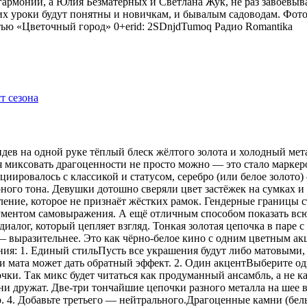
гармонии, а Юлия Безматерных и Светлана Жук, не раз завоёвыв
 уроки будут понятны и новичкам, и бывалым садоводам. Фото
тью «Цветочный город» 0+erid: 2SDnjdTumoq
Радио Romantika
видев на одной руке тёплый блеск жёлтого золота и холодный мет
я миксовать драгоценности не просто можно — это стало маркер
оциировалось с классикой и статусом, серебро (или белое золот
рного тона. Девушки дотошно сверяли цвет застёжек на сумках 
ение, которое не признаёт жёстких рамок. Гендерные границы 
рументом самовыражения. А ещё отличным способом показать всю
иалог, который цепляет взгляд. Тонкая золотая цепочка в паре 
 — выразительнее. Это как чёрно-белое кино с одним цветным 
ения: 1. Единый стильПусть все украшения будут либо матовыми,
 мата может дать обратный эффект. 2. Один акцентВыберите одн
ки. Так микс будет читаться как продуманный ансамбль, а не ка
 дружат. Две-три тончайшие цепочки разного металла на шее в
р. 4. Добавьте третьего — нейтрального.Драгоценные камни (бе