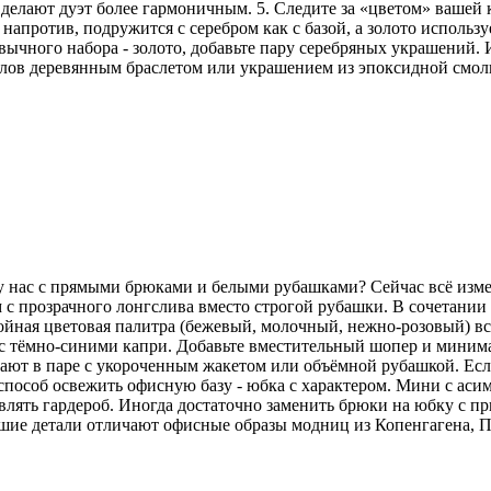
делают дуэт более гармоничным. 5. Следите за «цветом» вашей
напротив, подружится с серебром как с базой, а золото использу
ычного набора - золото, добавьте пару серебряных украшений. И
аллов деревянным браслетом или украшением из эпоксидной смо
 у нас с прямыми брюками и белыми рубашками? Сейчас всё изм
 с прозрачного лонгслива вместо строгой рубашки. В сочетани
койная цветовая палитра (бежевый, молочный, нежно-розовый) вс
но с тёмно-синими капри. Добавьте вместительный шопер и мини
ют в паре с укороченным жакетом или объёмной рубашкой. Если 
особ освежить офисную базу - юбка с характером. Мини с аси
лять гардероб. Иногда достаточно заменить брюки на юбку с пр
ьшие детали отличают офисные образы модниц из Копенгагена, 