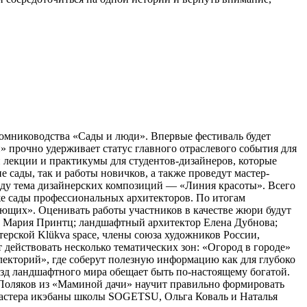
томниководства «Сады и люди». Впервые фестиваль будет
 прочно удерживает статус главного отраслевого события для
 лекции и практикумы для студентов-дизайнеров, которые
сады, так и работы новичков, а также проведут мастер-
оду тема дизайнерских композиций — «Линия красоты». Всего
кже сады профессиональных архитекторов. По итогам
ющих». Оценивать работы участников в качестве жюри будут
а Мария Принтц; ландшафтный архитектор Елена Дубнова;
рской Klükva space, члены союза художников России,
действовать несколько тематических зон: «Огород в городе»
лекторий», где соберут полезную информацию как для глубоко
ёзд ландшафтного мира обещает быть по-настоящему богатой.
с Поляков из «Маминой дачи» научит правильно формировать
Мастера икэбаны школы SOGETSU, Ольга Коваль и Наталья