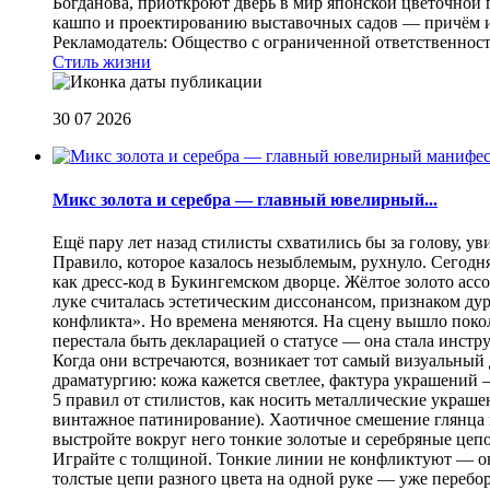
Богданова, приоткроют дверь в мир японской цветочной 
кашпо и проектированию выставочных садов — причём их
Рекламодатель: Общество с ограниченной ответственнос
Стиль жизни
30 07 2026
Микс золота и серебра — главный ювелирный...
Ещё пару лет назад стилисты схватились бы за голову, у
Правило, которое казалось незыблемым, рухнуло. Сегодн
как дресс-код в Букингемском дворце. Жёлтое золото асс
луке считалась эстетическим диссонансом, признаком ду
конфликта». Но времена меняются. На сцену вышло покол
перестала быть декларацией о статусе — она стала инст
Когда они встречаются, возникает тот самый визуальный д
драматургию: кожа кажется светлее, фактура украшений
5 правил от стилистов, как носить металлические украш
винтажное патинирование). Хаотичное смешение глянца и
выстройте вокруг него тонкие золотые и серебряные цепоч
Играйте с толщиной. Тонкие линии не конфликтуют — они
толстые цепи разного цвета на одной руке — уже перебо