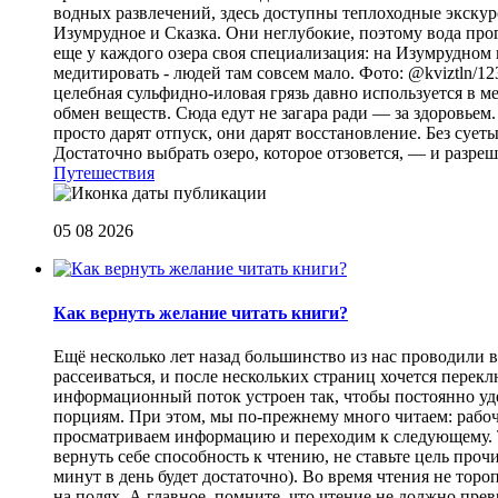
водных развлечений, здесь доступны теплоходные экскурс
Изумрудное и Сказка. Они неглубокие, поэтому вода прог
еще у каждого озера своя специализация: на Изумрудном 
медитировать - людей там совсем мало. Фото: @kviztln/1
целебная сульфидно-иловая грязь давно используется в 
обмен веществ. Сюда едут не загара ради — за здоровьем. 
просто дарят отпуск, они дарят восстановление. Без суеты 
Достаточно выбрать озеро, которое отзовется, — и разреш
Путешествия
05 08 2026
Как вернуть желание читать книги?
Eщё несколько лет назад большинство из нас проводили в
рассеиваться, и после нескольких страниц хочется перек
информационный поток устроен так, чтобы постоянно уде
порциям. При этом, мы по-прежнему много читаем: рабоч
просматриваем информацию и переходим к следующему. Т
вернуть себе способность к чтению, не ставьте цель проч
минут в день будет достаточно). Во время чтения не торо
на полях. А главное, помните, что чтение не должно пре