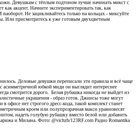
 кожи. Девушкам с тёплым подтоном лучше начинать микст с
ет как акцент. Начните экспериментировать так, как
 наоборот. Не зацикливайтесь только на кольцах - миксуйте
лы. Или присмотритесь к уже готовым двухцветным
енилось. Деловые девушки переписали эти правила и всё чаще
и с асимметричной юбкой миди он выглядит интереснее
егда смотрится дорого. Белая рубашка никогда не выйдет из
малистичные украшения - образ готов. Джинсы тоже могут
в офисе нет строгого дресс-кода, такой комплект станет
мметричным кроем или полупрозрачная макси уравновесят
интом, надеть голубую рубашку вместо белой или добавить
Парижа и Милана. Фото: @vichzh/123RF.com
Радио Romantika