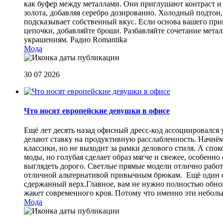
как буфер между металлами. Они приглушают контраст и 
золота, добавляя серебро дозированно. Холодный подтон, 
подсказывает собственный вкус. Если основа вашего прив
цепочки, добавляйте броши. Разбавляйте сочетание мет
украшениям.
Радио Romantika
Мода
30 07 2026
Что носят европейские девушки в офисе
Ещё лет десять назад офисный дресс-код ассоциировался
делают ставку на продуктивную расслабленность. Начнём
классики, но не выходит за рамки делового стиля. А спо
моды, но голубая сделает образ мягче и свежее, особен
выглядеть дорого. Светлые прямые модели отлично работа
отличной альтернативой привычным брюкам. Ещё один сп
сдержанный верх.Главное, вам не нужно полностью обнов
жакет современного кроя. Потому что именно эти небол
Мода