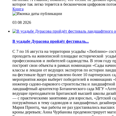
которое так легко теряется в бесконечном цифровом пот
Книга
03 08 2026
В усадьбе Дурасова пройдёт фестиваль...
С 7 по 16 августа на территории усадьбы «Люблино» сос
проходить на живописной площадке исторической усадьбы
профессионалов и любителей садоводства. В этом году п
построят свои объекты в рамках номинации «Сады начина
классы и лекции от ведущих экспертов по истории ланд
на фестивале будет представлено более 10 партнерских с
мероприятия жюри выберет победителей в номинациях «Б
инженер садово-паркового строительства и ландшафтной
ландшафтный архитектор Ботанического сада МГУ «Аптек
ведущие преподаватели Британской высшей школы дизайна
— с практическими занятиями для взрослых, «Детский са
погружённых в тему садоводов и ландшафтных дизайнеров
Мария Принтц, чьи работы не раз удостаивались высших 
кроны деревьев; Анна Чурбанова продемонстрирует маг