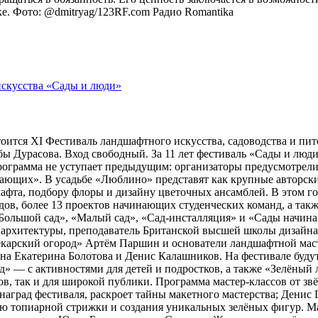
оке. Фото: @dmitryag/123RF.com
Радио Romantika
тоится XI Фестиваль ландшафтного искусства, садоводства и пи
 Дурасова. Вход свободный. За 11 лет фестиваль «Сады и люди»
рограмма не уступает предыдущим: организаторы предусмотрели
ющих». В усадьбе «Люблино» представят как крупные авторские 
шафта, подбору флоры и дизайну цветочных ансамблей. В этом г
адов, более 13 проектов начинающих студенческих команд, а та
ольшой сад», «Малый сад», «Сад-инсталляция» и «Сады начина
 архитектуры, преподаватель Британской высшей школы дизайн
арский огород» Артём Паршин и основатели ландшафтной масте
 Екатерина Болотова и Денис Калашников. На фестивале будут 
д» — с активностями для детей и подростков, а также «Зелёный 
, так и для широкой публики. Программа мастер-классов от зв
наград фестиваля, раскроет тайны макетного мастерства; Дени
ию топиарной стрижки и создания уникальных зелёных фигур. 