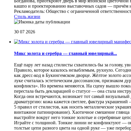
Богданова, приоткроют дверь в мир японской цветочной 
кашпо и проектированию выставочных садов — причём их
Рекламодатель: Общество с ограниченной ответственнос
Стиль жизни
30 07 2026
Микс золота и серебра — главный ювелирный...
Ещё пару лет назад стилисты схватились бы за голову, у
Правило, которое казалось незыблемым, рухнуло. Сегодн
как дресс-код в Букингемском дворце. Жёлтое золото асс
луке считалась эстетическим диссонансом, признаком ду
конфликта». Но времена меняются. На сцену вышло покол
перестала быть декларацией о статусе — она стала инст
Когда они встречаются, возникает тот самый визуальный д
драматургию: кожа кажется светлее, фактура украшений
5 правил от стилистов, как носить металлические украш
винтажное патинирование). Хаотичное смешение глянца и
выстройте вокруг него тонкие золотые и серебряные цепоч
Играйте с толщиной. Тонкие линии не конфликтуют — они
толстые цепи разного цвета на одной руке — уже перебо