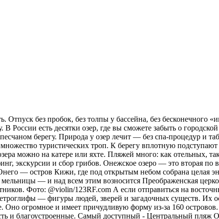
. Отпуск без пробок, без толпы у бассейна, без бесконечного «и
 В России есть десятки озер, где вы сможете забыть о городской
а песчаном берегу. Природа у озер лечит — без спа-процедур и 
х множество туристических троп. К берегу вплотную подступают 
зера можно на катере или яхте. Пляжей много: как отельных, та
рфинг, экскурсии и сбор грибов. Онежское озеро — это вторая п
 Онего — остров Кижи, где под открытым небом собрана целая эн
 мельницы — и над всем этим возносится Преображенская церковь
тников. Фото: @violin/123RF.com А если отправиться на восточн
ы петроглифы — фигуры людей, зверей и загадочных существ. Их 
. Оно огромное и имеет причудливую форму из-за 160 островов.
сть и благоустроенные. Самый доступный - Центральный пляж О