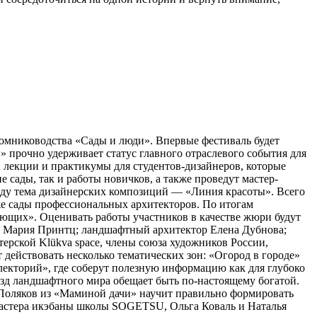
томниководства «Сады и люди». Впервые фестиваль будет
 прочно удерживает статус главного отраслевого события для
 лекции и практикумы для студентов-дизайнеров, которые
сады, так и работы новичков, а также проведут мастер-
оду тема дизайнерских композиций — «Линия красоты». Всего
кже сады профессиональных архитекторов. По итогам
ющих». Оценивать работы участников в качестве жюри будут
а Мария Принтц; ландшафтный архитектор Елена Дубнова;
рской Klükva space, члены союза художников России,
действовать несколько тематических зон: «Огород в городе»
лекторий», где соберут полезную информацию как для глубоко
ёзд ландшафтного мира обещает быть по-настоящему богатой.
с Поляков из «Маминой дачи» научит правильно формировать
Мастера икэбаны школы SOGETSU, Ольга Коваль и Наталья