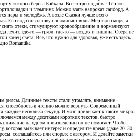
орт у южного берега Байкала. Всего три водоёма: Тёплое,
спортплощадки и глэмпинг. Можно взять напрокат сапборд. А
тся пары и молодёжь. А возле Сказки лучше всего
ая. Его вода по составу напоминает воды Мертвого моря, а
ют снять отеки, стимулируют кровообращение и нормализуют
ода лечит, где-то — грязи, где-то — воздух и тишина. Озера не
ой конец света. Все, что нужно для здоровья, уже есть здесь.
дио Romantika
рим рилсы. Длинные тексты стали утомлять, внимание -
ться, способность к чтению можно вернуть. Современный
а каждые несколько секунд. И мозг привыкает к таким микро-
ключаемся между десятками коротких текстов, быстро
ь внимание на одном произведении он не помогает. Чтобы
гу, которая вызывает интерес и определите время (даже 20–30
просы, соглашайтесь или спорьте с автором. И делайте заметки
ти сосредоточиться на одной истории и вернуть внимание,