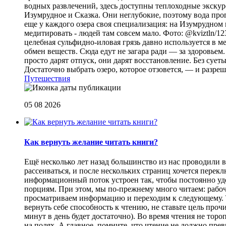
водных развлечений, здесь доступны теплоходные экскурс
Изумрудное и Сказка. Они неглубокие, поэтому вода прог
еще у каждого озера своя специализация: на Изумрудном 
медитировать - людей там совсем мало. Фото: @kviztln/1
целебная сульфидно-иловая грязь давно используется в 
обмен веществ. Сюда едут не загара ради — за здоровьем. 
просто дарят отпуск, они дарят восстановление. Без суеты 
Достаточно выбрать озеро, которое отзовется, — и разреш
Путешествия
05 08 2026
Как вернуть желание читать книги?
Eщё несколько лет назад большинство из нас проводили в
рассеиваться, и после нескольких страниц хочется перек
информационный поток устроен так, чтобы постоянно уде
порциям. При этом, мы по-прежнему много читаем: рабоч
просматриваем информацию и переходим к следующему. Т
вернуть себе способность к чтению, не ставьте цель проч
минут в день будет достаточно). Во время чтения не торо
на полях. А главное, помните, что чтение не должно пре