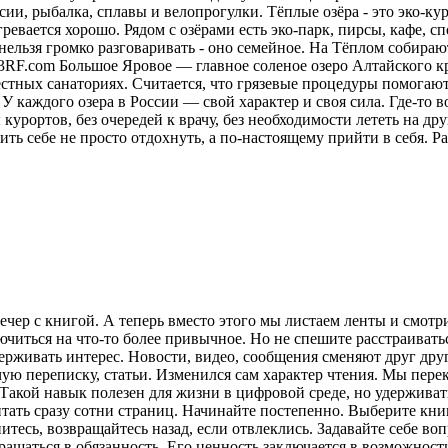
ии, рыбалка, сплавы и велопрогулки. Тёплые озёра - это эко-кур
ревается хорошо. Рядом с озёрами есть эко-парк, пирсы, кафе, 
нельзя громко разговаривать - оно семейное. На Тёплом собираю
23RF.com Большое Яровое — главное соленое озеро Алтайского кр
местных санаториях. Считается, что грязевые процедуры помога
У каждого озера в России — свой характер и своя сила. Где-то в
курортов, без очередей к врачу, без необходимости лететь на друг
ить себе не просто отдохнуть, а по-настоящему прийти в себя.
Ра
ечер с книгой. А теперь вместо этого мы листаем ленты и смот
лючиться на что-то более привычное. Но не спешите расстраива
рживать интерес. Новости, видео, сообщения сменяют друг друг
ую переписку, статьи. Изменился сам характер чтения. Мы пере
акой навык полезен для жизни в цифровой среде, но удерживат
итать сразу сотни страниц. Начинайте постепенно. Выберите кни
питесь, возвращайтесь назад, если отвлеклись. Задавайте себе во
вращаться в обязанность. Его ценность заключается в возможнос