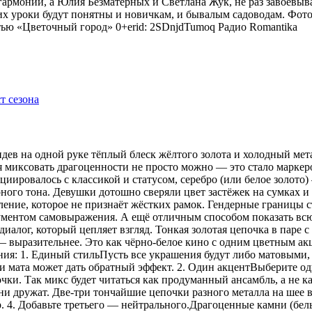
гармонии, а Юлия Безматерных и Светлана Жук, не раз завоёвыв
 уроки будут понятны и новичкам, и бывалым садоводам. Фото
тью «Цветочный город» 0+erid: 2SDnjdTumoq
Радио Romantika
видев на одной руке тёплый блеск жёлтого золота и холодный мет
я миксовать драгоценности не просто можно — это стало маркер
оциировалось с классикой и статусом, серебро (или белое золот
рного тона. Девушки дотошно сверяли цвет застёжек на сумках 
ение, которое не признаёт жёстких рамок. Гендерные границы 
рументом самовыражения. А ещё отличным способом показать всю
иалог, который цепляет взгляд. Тонкая золотая цепочка в паре 
 — выразительнее. Это как чёрно-белое кино с одним цветным 
ения: 1. Единый стильПусть все украшения будут либо матовыми,
 мата может дать обратный эффект. 2. Один акцентВыберите одн
ки. Так микс будет читаться как продуманный ансамбль, а не ка
 дружат. Две-три тончайшие цепочки разного металла на шее в
р. 4. Добавьте третьего — нейтрального.Драгоценные камни (бе