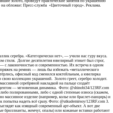
авшие золото, проведут практические занятия по украшению
 на обложке: Пресс-служба «Цветочный город». Реклама.
аллик серебра. «Категорически нет», — учили нас гуру вкуса.
ом стиля. Долгие десятилетия ювелирный этикет был строг,
о) — с лаконичностью и современностью. Их встреча в одном
и пряжек на ремнях — лишь бы избежать «металлического
стёрлись, офисный код сменился коктейльным, а ювелирка
 свою коллекцию украшений. Золото греет, серебро холодит.
с массивной серебряной накладкой на пальце создаёт
акцентом — мгновенная динамика. Фото: @shinobi34/123RF.com
 либо полированными, либо с одной степенью износа (скажем,
о массивное изделие (например, колье или браслет-панцирь) и
к попытка надеть всё сразу. Фото: @utkudemirsoy/123RF.com 3.
ыглядят как изящный современный арт-объект. А вот две
лые бриллианты, жемчуг, опалы) или кожаные вставки работают