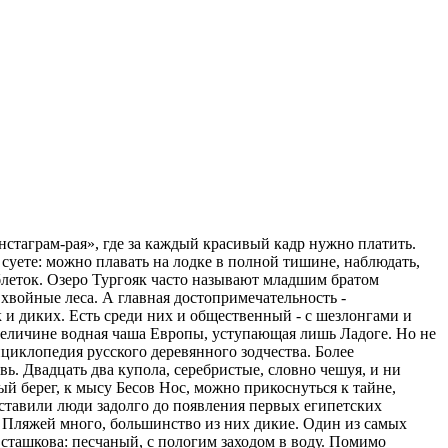
нстаграм-рая», где за каждый красивый кадр нужно платить.
 суете: можно плавать на лодке в полной тишине, наблюдать,
таблеток. Озеро Тургояк часто называют младшим братом
хвойные леса. А главная достопримечательность -
к и диких. Есть среди них и общественный - с шезлонгами и
о величине водная чаша Европы, уступающая лишь Ладоге. Но не
циклопедия русского деревянного зодчества. Более
. Двадцать два купола, серебристые, словно чешуя, и ни
ый берег, к мысу Бесов Нос, можно прикоснуться к тайне,
оставили люди задолго до появления первых египетских
 Пляжей много, большинство из них дикие. Один из самых
сташкова: песчаный, с пологим заходом в воду. Помимо