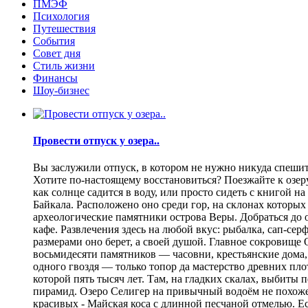
ПМЭФ
Психология
Путешествия
События
Совет дня
Стиль жизни
Финансы
Шоу-бизнес
Провести отпуск у озера..
Вы заслужили отпуск, в котором не нужно никуда спешить
Хотите по-настоящему восстановиться? Поезжайте к озеру.
как солнце садится в воду, или просто сидеть с книгой н
Байкала. Расположено оно среди гор, на склонах которы
археологические памятники острова Веры. Добраться до о
кафе. Развлечения здесь на любой вкус: рыбалка, сап-се
размерами оно берет, а своей душой. Главное сокровище
восьмидесяти памятников — часовни, крестьянские дома,
одного гвоздя — только топор да мастерство древних пло
которой пять тысяч лет. Там, на гладких скалах, выбит
пирамид. Озеро Селигер на привычный водоём не похоже
красивых - Майская коса с длинной песчаной отмелью. Е