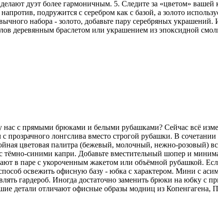
делают дуэт более гармоничным. 5. Следите за «цветом» вашей
напротив, подружится с серебром как с базой, а золото использу
ычного набора - золото, добавьте пару серебряных украшений. И
аллов деревянным браслетом или украшением из эпоксидной смо
 у нас с прямыми брюками и белыми рубашками? Сейчас всё изм
 с прозрачного лонгслива вместо строгой рубашки. В сочетани
койная цветовая палитра (бежевый, молочный, нежно-розовый) вс
но с тёмно-синими капри. Добавьте вместительный шопер и мини
ют в паре с укороченным жакетом или объёмной рубашкой. Если 
особ освежить офисную базу - юбка с характером. Мини с аси
лять гардероб. Иногда достаточно заменить брюки на юбку с пр
ьшие детали отличают офисные образы модниц из Копенгагена, 