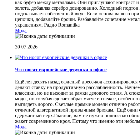
как буфер между металлами. Они приглушают контраст и 
золота, добавляя серебро дозированно. Холодный подтон, 
подсказывает собственный вкус. Если основа вашего прив
цепочки, добавляйте броши. Разбавляйте сочетание мет
украшениям.
Радио Romantika
Мода
30 07 2026
Что носят европейские девушки в офисе
Ещё лет десять назад офисный дресс-код ассоциировался
делают ставку на продуктивную расслабленность. Начнём
классики, но не выходит за рамки делового стиля. А спо
моды, но голубая сделает образ мягче и свежее, особен
выглядеть дорого. Светлые прямые модели отлично работа
отличной альтернативой привычным брюкам. Ещё один сп
сдержанный верх.Главное, вам не нужно полностью обнов
жакет современного кроя. Потому что именно эти небол
Мода