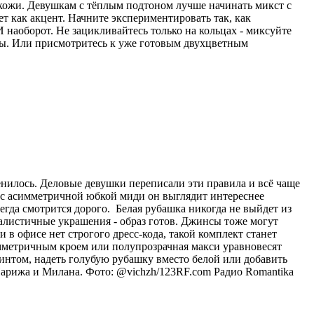
 кожи. Девушкам с тёплым подтоном лучше начинать микст с
ет как акцент. Начните экспериментировать так, как
 наоборот. Не зацикливайтесь только на кольцах - миксуйте
лы. Или присмотритесь к уже готовым двухцветным
енилось. Деловые девушки переписали эти правила и всё чаще
и с асимметричной юбкой миди он выглядит интереснее
егда смотрится дорого. Белая рубашка никогда не выйдет из
малистичные украшения - образ готов. Джинсы тоже могут
в офисе нет строгого дресс-кода, такой комплект станет
мметричным кроем или полупрозрачная макси уравновесят
интом, надеть голубую рубашку вместо белой или добавить
Парижа и Милана. Фото: @vichzh/123RF.com
Радио Romantika