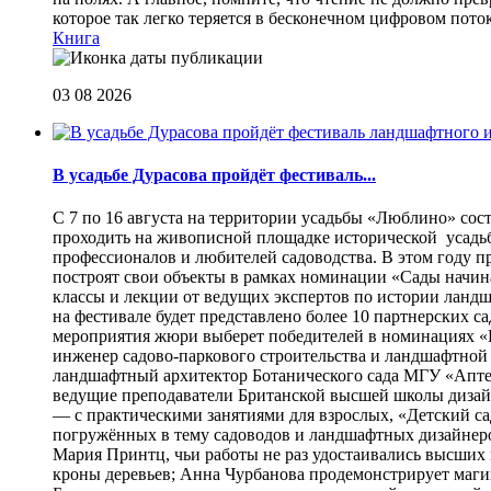
которое так легко теряется в бесконечном цифровом пот
Книга
03 08 2026
В усадьбе Дурасова пройдёт фестиваль...
С 7 по 16 августа на территории усадьбы «Люблино» сос
проходить на живописной площадке исторической усадьбы
профессионалов и любителей садоводства. В этом году п
построят свои объекты в рамках номинации «Сады начина
классы и лекции от ведущих экспертов по истории ланд
на фестивале будет представлено более 10 партнерских с
мероприятия жюри выберет победителей в номинациях «Б
инженер садово-паркового строительства и ландшафтной
ландшафтный архитектор Ботанического сада МГУ «Аптек
ведущие преподаватели Британской высшей школы дизайна
— с практическими занятиями для взрослых, «Детский са
погружённых в тему садоводов и ландшафтных дизайнеров
Мария Принтц, чьи работы не раз удостаивались высших 
кроны деревьев; Анна Чурбанова продемонстрирует маг