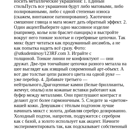
носить металлические украшения: 1. Единый
стильПусть все украшения будут либо матовыми, либо
полированными, либо с одной степенью износа
(скажем, винтажное патинирование). Хаотичное
смешение глянца и мата может дать обратный эффект. 2.
Один акцентВыберите одно массивное изделие
(например, колье или браслет-панцирь) и выстройте
вокруг него тонкие золотые и серебряные цепочки. Так
микс будет читаться как продуманный ансамбль, а не
как попытка надеть всё сразу. Фото:
@utkudemirsoy/123RF.com 3. Играйте с
толщиной. Тонкие линии не конфликтуют — они
дружат. Две-три тончайшие цепочки разного металла на
шее выглядят как изящный современный арт-объект. А
вот две толстые цепи разного цвета на одной руке —
уже перебор. 4. Добавьте третьего —
нейтрального.Драгоценные камни (белые бриллианты,
жемчуг, опалы) или кожаные вставки работают как
буфер между металлами. Они приглушают контраст и
делают дуэт более гармоничным. 5. Следите за «цветом»
вашей кожи. Девушкам с тёплым подтоном лучше
начинать микст с золота, добавляя серебро дозированно.
Холодный подтон, напротив, подружится с серебром
как с базой, а золото использует как акцент. Начните
экспериментировать так, как подсказывает собственный