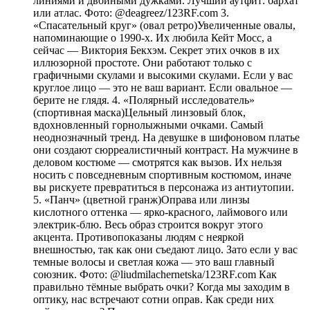
линиями и двойными дужками. Лучший аутфит: бархат
или атлас. Фото: @deagreez/123RF.com 3.
«Спасательный круг» (овал ретро)Увеличенные овалы,
напоминающие о 1990-х. Их любила Кейт Мосс, а
сейчас — Виктория Бекхэм. Секрет этих очков в их
иллюзорной простоте. Они работают только с
графичными скулами и высокими скулами. Если у вас
круглое лицо — это не ваш вариант. Если овальное —
берите не глядя. 4. «Полярный исследователь»
(спортивная маска)Цельный линзовый блок,
вдохновленный горнолыжными очками. Самый
неоднозначный тренд. На девушке в шифоновом платье
они создают сюрреалистичный контраст. На мужчине в
деловом костюме — смотрятся как вызов. Их нельзя
носить с повседневным спортивным костюмом, иначе
вы рискуете превратиться в персонажа из антиутопии.
5. «Панч» (цветной гранж)Оправа или линзы
кислотного оттенка — ярко-красного, лаймового или
электрик-блю. Весь образ строится вокруг этого
акцента. Противопоказаны людям с неяркой
внешностью, так как они съедают лицо. Зато если у вас
темные волосы и светлая кожа — это ваш главный
союзник. Фото: @liudmilachernetska/123RF.com Как
правильно тёмные выбрать очки? Когда мы заходим в
оптику, нас встречают сотни оправ. Как среди них