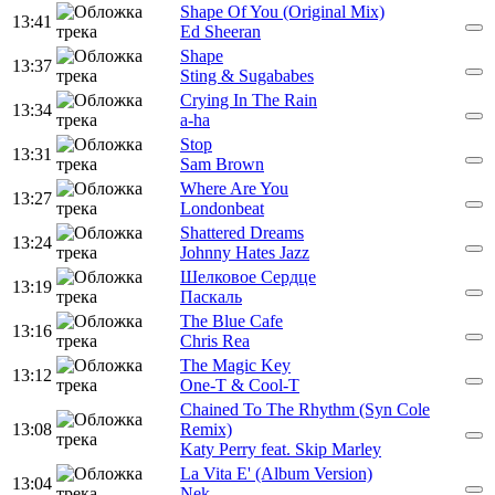
Shape Of You (Original Mix)
13:41
Ed Sheeran
Shape
13:37
Sting & Sugababes
Crying In The Rain
13:34
a-ha
Stop
13:31
Sam Brown
Where Are You
13:27
Londonbeat
Shattered Dreams
13:24
Johnny Hates Jazz
Шелковое Сердце
13:19
Паскаль
The Blue Cafe
13:16
Chris Rea
The Magic Key
13:12
One-T & Cool-T
Chained To The Rhythm (Syn Cole
13:08
Remix)
Katy Perry feat. Skip Marley
La Vita E' (Album Version)
13:04
Nek