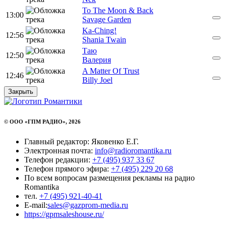
To The Moon & Back
13:00
Savage Garden
Ka-Ching!
12:56
Shania Twain
Таю
12:50
Валерия
A Matter Of Trust
12:46
Billy Joel
Закрыть
© ООО «ГПМ РАДИО», 2026
Главный редактор: Яковенко Е.Г.
Электронная почта:
info@radioromantika.ru
Телефон редакции:
+7 (495) 937 33 67
Телефон прямого эфира:
+7 (495) 229 20 68
По всем вопросам размещения рекламы на радио
Romantika
тел.
+7 (495) 921-40-41
E-mail:
sales@gazprom-media.ru
https://gpmsaleshouse.ru/