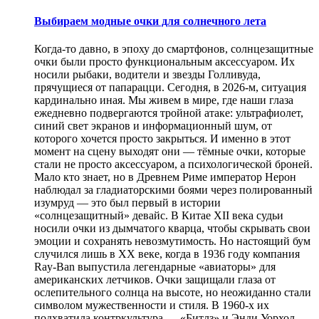
Выбираем модные очки для солнечного лета
Когда-то давно, в эпоху до смартфонов, солнцезащитные
очки были просто функциональным аксессуаром. Их
носили рыбаки, водители и звезды Голливуда,
прячущиеся от папарацци. Сегодня, в 2026-м, ситуация
кардинально иная. Мы живем в мире, где наши глаза
ежедневно подвергаются тройной атаке: ультрафиолет,
синий свет экранов и информационный шум, от
которого хочется просто закрыться. И именно в этот
момент на сцену выходят они — тёмные очки, которые
стали не просто аксессуаром, а психологической броней.
Мало кто знает, но в Древнем Риме император Нерон
наблюдал за гладиаторскими боями через полированный
изумруд — это был первый в истории
«солнцезащитный» девайс. В Китае XII века судьи
носили очки из дымчатого кварца, чтобы скрывать свои
эмоции и сохранять невозмутимость. Но настоящий бум
случился лишь в XX веке, когда в 1936 году компания
Ray-Ban выпустила легендарные «авиаторы» для
американских летчиков. Очки защищали глаза от
ослепительного солнца на высоте, но неожиданно стали
символом мужественности и стиля. В 1960-х их
подхватила контркультура — «Битлз» и Энди Уорхол