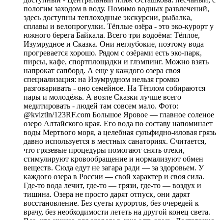
пологим заходом в воду. Помимо водных развлечений,
здесь доступны теплоходные экскурсии, рыбалка,
сплавы и велопрогулки. Тёплые озёра - это эко-курорт у
южного берега Байкала. Всего три водоёма: Тёплое,
Изумрудное и Сказка. Они неглубокие, поэтому вода
прогревается хорошо. Рядом с озёрами есть эко-парк,
пирсы, кафе, спортплощадки и глэмпинг. Можно взять
напрокат сапборд. А еще у каждого озера своя
специализация: на Изумрудном нельзя громко
разговаривать - оно семейное. На Тёплом собираются
пары и молодёжь. А возле Сказки лучше всего
медитировать - людей там совсем мало. Фото:
@kviztln/123RF.com Большое Яровое — главное соленое
озеро Алтайского края. Его вода по составу напоминает
воды Мертвого моря, а целебная сульфидно-иловая грязь
давно используется в местных санаториях. Считается,
что грязевые процедуры помогают снять отеки,
стимулируют кровообращение и нормализуют обмен
веществ. Сюда едут не загара ради — за здоровьем. У
каждого озера в России — свой характер и своя сила.
Где-то вода лечит, где-то — грязи, где-то — воздух и
тишина. Озера не просто дарят отпуск, они дарят
восстановление. Без суеты курортов, без очередей к
врачу, без необходимости лететь на другой конец света.