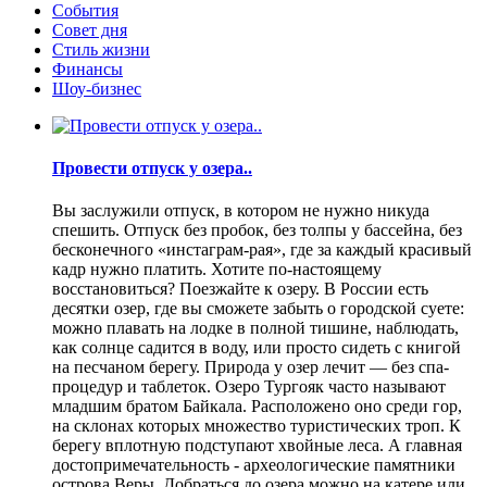
События
Совет дня
Стиль жизни
Финансы
Шоу-бизнес
Провести отпуск у озера..
Вы заслужили отпуск, в котором не нужно никуда
спешить. Отпуск без пробок, без толпы у бассейна, без
бесконечного «инстаграм-рая», где за каждый красивый
кадр нужно платить. Хотите по-настоящему
восстановиться? Поезжайте к озеру. В России есть
десятки озер, где вы сможете забыть о городской суете:
можно плавать на лодке в полной тишине, наблюдать,
как солнце садится в воду, или просто сидеть с книгой
на песчаном берегу. Природа у озер лечит — без спа-
процедур и таблеток. Озеро Тургояк часто называют
младшим братом Байкала. Расположено оно среди гор,
на склонах которых множество туристических троп. К
берегу вплотную подступают хвойные леса. А главная
достопримечательность - археологические памятники
острова Веры. Добраться до озера можно на катере или