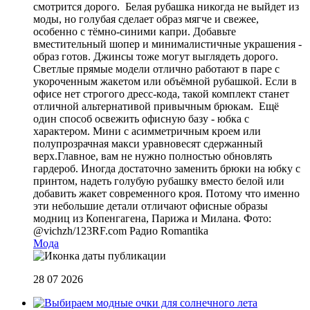
смотрится дорого. Белая рубашка никогда не выйдет из
моды, но голубая сделает образ мягче и свежее,
особенно с тёмно-синими капри. Добавьте
вместительный шопер и минималистичные украшения -
образ готов. Джинсы тоже могут выглядеть дорого.
Светлые прямые модели отлично работают в паре с
укороченным жакетом или объёмной рубашкой. Если в
офисе нет строгого дресс-кода, такой комплект станет
отличной альтернативой привычным брюкам. Ещё
один способ освежить офисную базу - юбка с
характером. Мини с асимметричным кроем или
полупрозрачная макси уравновесят сдержанный
верх.Главное, вам не нужно полностью обновлять
гардероб. Иногда достаточно заменить брюки на юбку с
принтом, надеть голубую рубашку вместо белой или
добавить жакет современного кроя. Потому что именно
эти небольшие детали отличают офисные образы
модниц из Копенгагена, Парижа и Милана. Фото:
@vichzh/123RF.com
Радио Romantika
Мода
28 07 2026