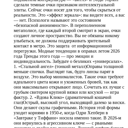
сделали темные очки признаком интеллектуальной
элиты. Сейчас очки носят для того, чтобы скрыться от
реальности. Это «эффект зеркала»: вы видите всех, а вас
— нет. Психологи называют это состоянием
«безопасной анонимности». В переполненном
мегаполисе, где каждый второй смотрит в экран, очки
создают личное пространство. Вы не обязаны никому
улыбаться, не должны поддерживать зрительный
контакт в метро. Это защита от информационной
перегрузки. Модные тенденции в оправах летом 2026
года Тренды этого года — про эмоции и
индивидуальность. Забудьте о безликих «универсалах».
1. «Стальной ангел» (тонкий металл)Оправы толщиной
меньше спички. Выглядят так, будто линзы парят в
воздухе. Это выбор минималистов. Такие очки требуют
идеального цвета кожи и ухоженных бровей, так как
они максимально открывают лицо. Сочетать их лучше с
грубым свитером крупной вязки или косухой — игра
фактур. 2. «Вдова Клико» (драматичный кошачий
глаз)Острый, высокий угол, выходящий далеко за виски.
Они делают скулы графичными. История этой формы
уходит корнями в 1950-е, когда Одри Хепберн в
«Завтраке у Тиффани» носила именно такие. В 2026-м
они вернулись в агрессивном ключе — с рваными