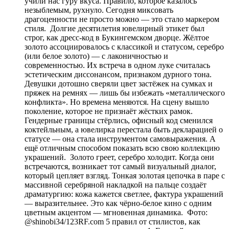
учили нас гуру вкуса. Правило, которое казалось
незыблемым, рухнуло. Сегодня миксовать
драгоценности не просто можно — это стало маркером
стиля. Долгие десятилетия ювелирный этикет был
строг, как дресс-код в Букингемском дворце. Жёлтое
золото ассоциировалось с классикой и статусом, серебро
(или белое золото) — с лаконичностью и
современностью. Их встреча в одном луке считалась
эстетическим диссонансом, признаком дурного тона.
Девушки дотошно сверяли цвет застёжек на сумках и
пряжек на ремнях — лишь бы избежать «металлического
конфликта». Но времена меняются. На сцену вышло
поколение, которое не признаёт жёстких рамок.
Гендерные границы стёрлись, офисный код сменился
коктейльным, а ювелирка перестала быть декларацией о
статусе — она стала инструментом самовыражения. А
ещё отличным способом показать всю свою коллекцию
украшений. Золото греет, серебро холодит. Когда они
встречаются, возникает тот самый визуальный диалог,
который цепляет взгляд. Тонкая золотая цепочка в паре с
массивной серебряной накладкой на пальце создаёт
драматургию: кожа кажется светлее, фактура украшений
— выразительнее. Это как чёрно-белое кино с одним
цветным акцентом — мгновенная динамика. Фото:
@shinobi34/123RF.com 5 правил от стилистов, как