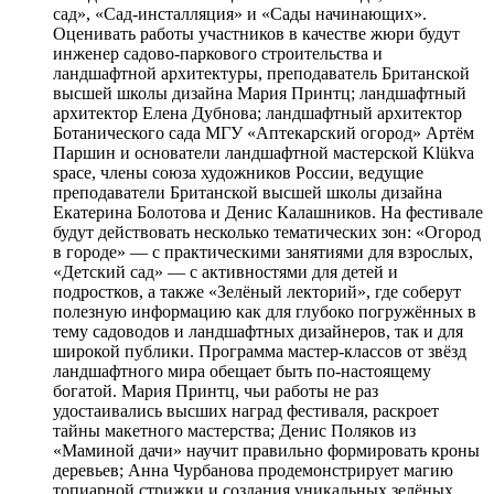
сад», «Сад-инсталляция» и «Сады начинающих».
Оценивать работы участников в качестве жюри будут
инженер садово-паркового строительства и
ландшафтной архитектуры, преподаватель Британской
высшей школы дизайна Мария Принтц; ландшафтный
архитектор Елена Дубнова; ландшафтный архитектор
Ботанического сада МГУ «Аптекарский огород» Артём
Паршин и основатели ландшафтной мастерской Klükva
space, члены союза художников России, ведущие
преподаватели Британской высшей школы дизайна
Екатерина Болотова и Денис Калашников. На фестивале
будут действовать несколько тематических зон: «Огород
в городе» — с практическими занятиями для взрослых,
«Детский сад» — с активностями для детей и
подростков, а также «Зелёный лекторий», где соберут
полезную информацию как для глубоко погружённых в
тему садоводов и ландшафтных дизайнеров, так и для
широкой публики. Программа мастер-классов от звёзд
ландшафтного мира обещает быть по-настоящему
богатой. Мария Принтц, чьи работы не раз
удостаивались высших наград фестиваля, раскроет
тайны макетного мастерства; Денис Поляков из
«Маминой дачи» научит правильно формировать кроны
деревьев; Анна Чурбанова продемонстрирует магию
топиарной стрижки и создания уникальных зелёных