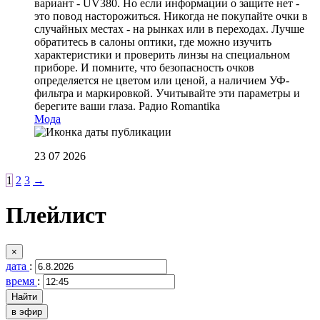
вариант - UV380. Но если информации о защите нет -
это повод насторожиться. Никогда не покупайте очки в
случайных местах - на рынках или в переходах. Лучше
обратитесь в салоны оптики, где можно изучить
характеристики и проверить линзы на специальном
приборе. И помните, что безопасность очков
определяется не цветом или ценой, а наличием УФ-
фильтра и маркировкой. Учитывайте эти параметры и
берегите ваши глаза.
Радио Romantika
Мода
23 07 2026
1
2
3
→
Плейлист
×
дата
:
время
:
в эфир