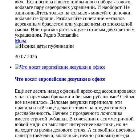
вкус. Если основа вашего привычного набора - золото,
добавьте пару серебряных украшений. И наоборот. Не
зацикливайтесь только на кольцах - миксуйте цепочки,
добавляйте броши. Разбавляйте сочетание металлов
деревянным браслетом или украшением из эпоксидной
смолы. Или присмотритесь к уже готовым двухцветным
украшениям.
Радио Romantika
Мода
30 07 2026
Что носят европейские девушки в офисе
Ещё лет десять назад офисный дресс-код ассоциировался
у нас с прямыми брюками и белыми рубашками? Сейчас
всё изменилось. Деловые девушки переписали эти
правила и всё чаще делают ставку на продуктивную
расслабленность. Начнём с прозрачного лонгслива
вместо строгой рубашки. В сочетании с асимметричной
юбкой миди он выглядит интереснее классики, но не
выходит за рамки делового стиля. А спокойная цветовая
палитра (бежевый, молочный, нежно-розовый) всегда