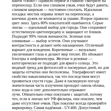
найти «свою»? Правило первое и главное: смотрите на
переносицу. Если она слишком узкая, очки будут давить;
слишком широкая — постоянно сползать. Идеальная
посадка: мостик оправы лежит на переносице, а
кончики дужек не впиваются за ушами. Второе правило:
цвет линз. Здесь 80% покупателей ошибаются. Серые
линзы — идеальный выбор для города. Они сохраняют
естественную цветопередачу и защищают от бликов.
Подходят 99% типов внешности. Зеленые или
оливковые — выбор эстетов. Они улучшают
контрастность и делают небо насыщеннее. Отличный
вариант для вождения. Коричневые — визуально
увеличивают глаза и делают мир теплее. Их обожают
блогеры и инфлюенсеры. Желтые и розовые —
категорически не подходят для яркого солнца. Это
модный тренд для фотосессий и пасмурных дней, но для
защиты сетчатки они бесполезны. Ультрафиолет имеет
свойство накапливаться, так что последствия могут
проявиться спустя годы. Даже в пасмурную погоду
значительная часть излучения проходит сквозь облака,
плюс вода и снег дополнительно отражают
лучи. Обязательно очки покупаем с защитой, потому
что, если в линзах нет УФ-фильтра, они опаснее, чем
даже отсутствие очков. При покупке всегда проверяйте
маркировку. Самая надёжная - UV400. Допустимый