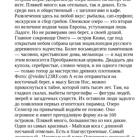
яхте. Пляжей много: как отельных, так и диких. Есть
среди них и общественный - с шезлонгами и кафе.
Развлечения здесь на любой вкус: рыбалка, сап-серфинг,
экскурсии и сбор грибов. Онежское озеро — это вторая
по величине водная чаша Европы, уступающая лишь
Ладоге. Но не размерами оно берет, а своей душой.
Главное сокровище Онего — остров Кижи, где под
открытым небом собрана целая энциклопедия русского
деревянного зодчества. Более восьмидесяти памятников
— часовни, крестьянские дома, мельницы — и над всем
этим возносится Преображенская церковь. Двадцать два
купола, серебристые, словно чешуя, и ни одного гвоздя
— только топор да мастерство древних плотников.
Фото: @violin/123RF.com А если отправиться на
восточный берег, к мысу Бесов Нос, можно
прикоснуться к тайне, которой пять тысяч лет. Там, на
гладких скалах, выбиты петроглифы — фигуры людей,
зверей и загадочных существ. Их оставили люди задолго
до появления первых египетских пирамид. Озеро
Селигер на привычный водоём не похоже. Оно
огромное и имеет причудливую форму из-за 160
островов. Пляжей много, большинство из них дикие.
Один из самых красивых - Майская коса с длинной
песчаной отмелью. Есть и благоустроенные. Самый
доступный - Центральный пляж Осташкова: песчаный, с