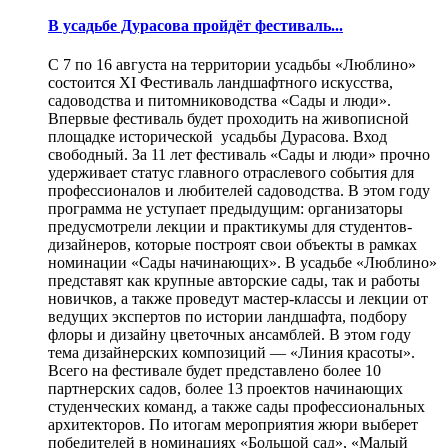
В усадьбе Дурасова пройдёт фестиваль...
С 7 по 16 августа на территории усадьбы «Люблино»
состоится XI Фестиваль ландшафтного искусства,
садоводства и питомниководства «Сады и люди».
Впервые фестиваль будет проходить на живописной
площадке исторической усадьбы Дурасова. Вход
свободный. За 11 лет фестиваль «Сады и люди» прочно
удерживает статус главного отраслевого события для
профессионалов и любителей садоводства. В этом году
программа не уступает предыдущим: организаторы
предусмотрели лекции и практикумы для студентов-
дизайнеров, которые построят свои объекты в рамках
номинации «Сады начинающих». В усадьбе «Люблино»
представят как крупные авторские сады, так и работы
новичков, а также проведут мастер-классы и лекции от
ведущих экспертов по истории ландшафта, подбору
флоры и дизайну цветочных ансамблей. В этом году
тема дизайнерских композиций — «Линия красоты».
Всего на фестивале будет представлено более 10
партнерских садов, более 13 проектов начинающих
студенческих команд, а также сады профессиональных
архитекторов. По итогам мероприятия жюри выберет
победителей в номинациях «Большой сад», «Малый