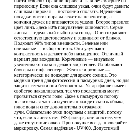
найти «свою»? Правило первое и главное: смотрите на
переносицу. Если она слишком узкая, очки будут давить;
слишком широкая — постоянно сползать. Идеальная
посадка: мостик оправы лежит на переносице, а
кончики дужек не впиваются за ушами. Второе правило:
цвет линз. Здесь 80% покупателей ошибаются. Серые
линзы — идеальный выбор для города. Они сохраняют
естественную цветопередачу и защищают от бликов.
Подходят 99% типов внешности. Зеленые или
оливковые — выбор эстетов. Они улучшают
контрастность и делают небо насыщеннее. Отличный
вариант для вождения. Коричневые — визуально
увеличивают глаза и делают мир теплее. Их обожают
блогеры и инфлюенсеры. Желтые и розовые —
категорически не подходят для яркого солнца. Это
модный тренд для фотосессий и пасмурных дней, но для
защиты сетчатки они бесполезны. Ультрафиолет имеет
свойство накапливаться, так что последствия могут
проявиться спустя годы. Даже в пасмурную погоду
значительная часть излучения проходит сквозь облака,
плюс вода и снег дополнительно отражают
лучи. Обязательно очки покупаем с защитой, потому
что, если в линзах нет УФ-фильтра, они опаснее, чем
даже отсутствие очков. При покупке всегда проверяйте
маркировку. Самая надёжная - UV400. Допустимый