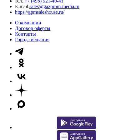
тел.
+7 (495) 921-40-41
E-mail:
sales@gazprom-media.ru
https://gpmsaleshouse.ru/
О компании
Договор оферты
Контакты
Города вещания