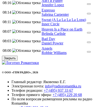
Ain't It Funny
08:16
Jennifer Lopez
Espresso
08:14
Sabrina Carpenter
Sweat (A La La La La Long)
08:11
Inner Circle
Heaven Is a Place on Earth
08:07
Belinda Carlisle
Bad Day
08:03
Daniel Powter
Angels
08:00
Robbie Williams
Закрыть
© ООО «ГПМ РАДИО», 2026
Главный редактор: Яковенко Е.Г.
Электронная почта:
info@radioromantika.ru
Телефон редакции:
+7 (495) 937 33 67
Телефон прямого эфира:
+7 (495) 229 20 68
По всем вопросам размещения рекламы на радио
Romantika