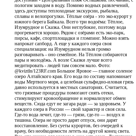
пологим заходом в воду. Помимо водных развлечений,
здесь доступны теплоходные экскурсии, рыбалка,
сплавы и велопрогулки. Тёплые озёра - это эко-курорт у
южного берега Байкала. Всего три водоёма: Тёплое,
Изумрудное и Сказка. Они неглубокие, поэтому вода
прогревается хорошо. Рядом с озёрами есть эко-парк,
пирсы, кафе, спортплощадки и глэмпинг. Можно взять
напрокат сапборд. А еще у каждого озера своя
специализация: на Изумрудном нельзя громко
разговаривать - оно семейное. На Тёплом собираются
пары и молодёжь. А возле Сказки лучше всего
медитировать - людей там совсем мало. Фото:
@kviztln/123RF.com Большое Яровое — главное соленое
озеро Алтайского края. Его вода по составу напоминает
воды Мертвого моря, а целебная сульфидно-иловая грязь
давно используется в местных санаториях. Считается,
что грязевые процедуры помогают снять отеки,
стимулируют кровообращение и нормализуют обмен
веществ. Сюда едут не загара ради — за здоровьем. У
каждого озера в России — свой характер и своя сила.
Где-то вода лечит, где-то — грязи, где-то — воздух и
тишина. Озера не просто дарят отпуск, они дарят
восстановление. Без суеты курортов, без очередей к
врачу, без необходимости лететь на другой конец света.