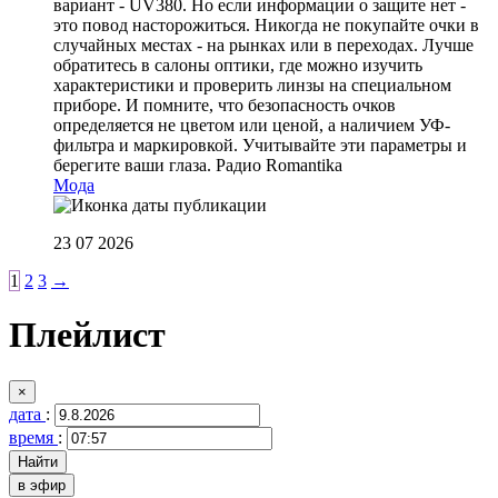
вариант - UV380. Но если информации о защите нет -
это повод насторожиться. Никогда не покупайте очки в
случайных местах - на рынках или в переходах. Лучше
обратитесь в салоны оптики, где можно изучить
характеристики и проверить линзы на специальном
приборе. И помните, что безопасность очков
определяется не цветом или ценой, а наличием УФ-
фильтра и маркировкой. Учитывайте эти параметры и
берегите ваши глаза.
Радио Romantika
Мода
23 07 2026
1
2
3
→
Плейлист
×
дата
:
время
:
в эфир