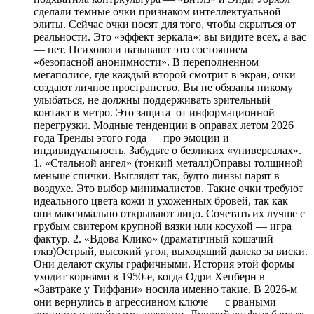
сделали темные очки признаком интеллектуальной
элиты. Сейчас очки носят для того, чтобы скрыться от
реальности. Это «эффект зеркала»: вы видите всех, а вас
— нет. Психологи называют это состоянием
«безопасной анонимности». В переполненном
мегаполисе, где каждый второй смотрит в экран, очки
создают личное пространство. Вы не обязаны никому
улыбаться, не должны поддерживать зрительный
контакт в метро. Это защита от информационной
перегрузки. Модные тенденции в оправах летом 2026
года Тренды этого года — про эмоции и
индивидуальность. Забудьте о безликих «универсалах».
1. «Стальной ангел» (тонкий металл)Оправы толщиной
меньше спички. Выглядят так, будто линзы парят в
воздухе. Это выбор минималистов. Такие очки требуют
идеального цвета кожи и ухоженных бровей, так как
они максимально открывают лицо. Сочетать их лучше с
грубым свитером крупной вязки или косухой — игра
фактур. 2. «Вдова Клико» (драматичный кошачий
глаз)Острый, высокий угол, выходящий далеко за виски.
Они делают скулы графичными. История этой формы
уходит корнями в 1950-е, когда Одри Хепберн в
«Завтраке у Тиффани» носила именно такие. В 2026-м
они вернулись в агрессивном ключе — с рваными