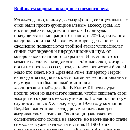
Выбираем модные очки для солнечного лета
Когда-то давно, в эпоху до смартфонов, солнцезащитные
очки были просто функциональным аксессуаром. Их
носили рыбаки, водители и звезды Голливуда,
прячущиеся от папарацци. Сегодня, в 2026-м, ситуация
кардинально иная. Мы живем в мире, где наши глаза
ежедневно подвергаются тройной атаке: ультрафиолет,
синий свет экранов и информационный шум, от
которого хочется просто закрыться. И именно в этот
момент на сцену выходят они — тёмные очки, которые
стали не просто аксессуаром, а психологической броней.
Мало кто знает, но в Древнем Риме император Нерон
наблюдал за гладиаторскими боями через полированный
изумруд — это был первый в истории
«солнцезащитный» девайс. В Китае XII века судьи
носили очки из дымчатого кварца, чтобы скрывать свои
эмоции и сохранять невозмутимость. Но настоящий бум
случился лишь в XX веке, когда в 1936 году компания
Ray-Ban выпустила легендарные «авиаторы» для
американских летчиков. Очки защищали глаза от
ослепительного солнца на высоте, но неожиданно стали
символом мужественности и стиля. В 1960-х их
подхватила контркультура — «Битлз» и Энди Уорхол