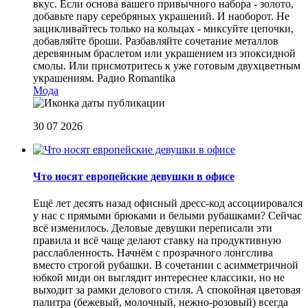
вкус. Если основа вашего привычного набора - золото,
добавьте пару серебряных украшений. И наоборот. Не
зацикливайтесь только на кольцах - миксуйте цепочки,
добавляйте броши. Разбавляйте сочетание металлов
деревянным браслетом или украшением из эпоксидной
смолы. Или присмотритесь к уже готовым двухцветным
украшениям.
Радио Romantika
Мода
30 07 2026
Что носят европейские девушки в офисе
Ещё лет десять назад офисный дресс-код ассоциировался
у нас с прямыми брюками и белыми рубашками? Сейчас
всё изменилось. Деловые девушки переписали эти
правила и всё чаще делают ставку на продуктивную
расслабленность. Начнём с прозрачного лонгслива
вместо строгой рубашки. В сочетании с асимметричной
юбкой миди он выглядит интереснее классики, но не
выходит за рамки делового стиля. А спокойная цветовая
палитра (бежевый, молочный, нежно-розовый) всегда