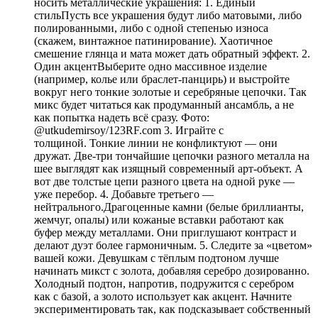
носить металлические украшения: 1. Единый
стильПусть все украшения будут либо матовыми, либо
полированными, либо с одной степенью износа
(скажем, винтажное патинирование). Хаотичное
смешение глянца и мата может дать обратный эффект. 2.
Один акцентВыберите одно массивное изделие
(например, колье или браслет-панцирь) и выстройте
вокруг него тонкие золотые и серебряные цепочки. Так
микс будет читаться как продуманный ансамбль, а не
как попытка надеть всё сразу. Фото:
@utkudemirsoy/123RF.com 3. Играйте с
толщиной. Тонкие линии не конфликтуют — они
дружат. Две-три тончайшие цепочки разного металла на
шее выглядят как изящный современный арт-объект. А
вот две толстые цепи разного цвета на одной руке —
уже перебор. 4. Добавьте третьего —
нейтрального.Драгоценные камни (белые бриллианты,
жемчуг, опалы) или кожаные вставки работают как
буфер между металлами. Они приглушают контраст и
делают дуэт более гармоничным. 5. Следите за «цветом»
вашей кожи. Девушкам с тёплым подтоном лучше
начинать микст с золота, добавляя серебро дозированно.
Холодный подтон, напротив, подружится с серебром
как с базой, а золото использует как акцент. Начните
экспериментировать так, как подсказывает собственный