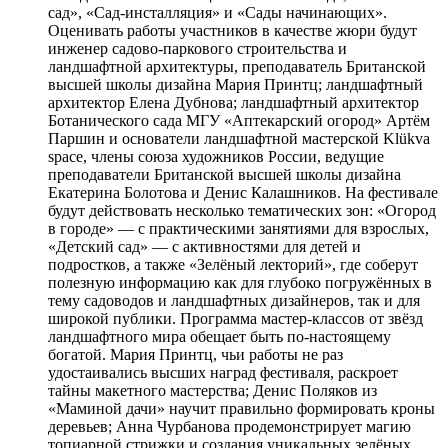
сад», «Сад-инсталляция» и «Сады начинающих».
Оценивать работы участников в качестве жюри будут
инженер садово-паркового строительства и
ландшафтной архитектуры, преподаватель Британской
высшей школы дизайна Мария Принтц; ландшафтный
архитектор Елена Дубнова; ландшафтный архитектор
Ботанического сада МГУ «Аптекарский огород» Артём
Паршин и основатели ландшафтной мастерской Klükva
space, члены союза художников России, ведущие
преподаватели Британской высшей школы дизайна
Екатерина Болотова и Денис Калашников. На фестивале
будут действовать несколько тематических зон: «Огород
в городе» — с практическими занятиями для взрослых,
«Детский сад» — с активностями для детей и
подростков, а также «Зелёный лекторий», где соберут
полезную информацию как для глубоко погружённых в
тему садоводов и ландшафтных дизайнеров, так и для
широкой публики. Программа мастер-классов от звёзд
ландшафтного мира обещает быть по-настоящему
богатой. Мария Принтц, чьи работы не раз
удостаивались высших наград фестиваля, раскроет
тайны макетного мастерства; Денис Поляков из
«Маминой дачи» научит правильно формировать кроны
деревьев; Анна Чурбанова продемонстрирует магию
топиарной стрижки и создания уникальных зелёных