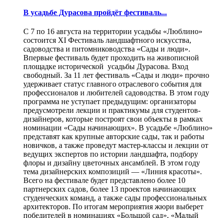
В усадьбе Дурасова пройдёт фестиваль...
С 7 по 16 августа на территории усадьбы «Люблино»
состоится XI Фестиваль ландшафтного искусства,
садоводства и питомниководства «Сады и люди».
Впервые фестиваль будет проходить на живописной
площадке исторической усадьбы Дурасова. Вход
свободный. За 11 лет фестиваль «Сады и люди» прочно
удерживает статус главного отраслевого события для
профессионалов и любителей садоводства. В этом году
программа не уступает предыдущим: организаторы
предусмотрели лекции и практикумы для студентов-
дизайнеров, которые построят свои объекты в рамках
номинации «Сады начинающих». В усадьбе «Люблино»
представят как крупные авторские сады, так и работы
новичков, а также проведут мастер-классы и лекции от
ведущих экспертов по истории ландшафта, подбору
флоры и дизайну цветочных ансамблей. В этом году
тема дизайнерских композиций — «Линия красоты».
Всего на фестивале будет представлено более 10
партнерских садов, более 13 проектов начинающих
студенческих команд, а также сады профессиональных
архитекторов. По итогам мероприятия жюри выберет
победителей в номинациях «Большой сад», «Малый