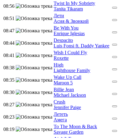
Twist In My Sobriety
08:56
Tanita Tikaram
Лети
08:51
Асия & Звонкий
Be With You
08:47
Enrique Iglesias
Despacito
08:44
Luis Fonsi ft. Daddy Yankee
Wish I Could Fly
08:41
Roxette
High
08:38
Lighthouse Family
Wake Up Call
08:35
Maroon 5
Billie Jean
08:30
Michael Jackson
Crush
08:27
Jennifer Paige
Лететь
08:23
Амега
To The Moon & Back
08:19
Savage Garden