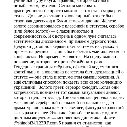
учили нас гуру вкуса. Правило, которое казалось
незыблемым, рухнуло. Сегодня миксовать
драгоценности не просто можно — это стало маркером
стиля. Долгие десятилетия ювелирный этикет был
строг, как дресс-код в Букингемском дворце. Жёлтое
золото ассоциировалось с классикой и статусом, серебро
(или белое золото) — с лаконичностью и
современностью. Их встреча в одном луке считалась
эстетическим диссонансом, признаком дурного тона.
Девушки дотошно сверяли цвет застёжек на сумках и
пряжек на ремнях — лишь бы избежать «металлического
конфликта». Но времена меняются. На сцену вышло
поколение, которое не признаёт жёстких рамок.
Гендерные границы стёрлись, офисный код сменился
коктейльным, а ювелирка перестала быть декларацией о
статусе — она стала инструментом самовыражения. А
ещё отличным способом показать всю свою коллекцию
украшений. Золото греет, серебро холодит. Когда они
встречаются, возникает тот самый визуальный диалог,
который цепляет взгляд. Тонкая золотая цепочка в паре с
массивной серебряной накладкой на пальце создаёт
драматургию: кожа кажется светлее, фактура украшений
— выразительнее. Это как чёрно-белое кино с одним
цветным акцентом — мгновенная динамика. Фото:
@shinobi34/123RF.com 5 правил от стилистов, как