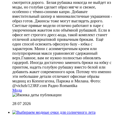
смотрится дорого. Белая рубашка никогда не выйдет из
моды, но голубая сделает образ мягче и свежее,
особенно с тёмно-синими капри. Добавьте
вместительный шопер и минималистичные украшения -
образ готов. Джинсы тоже могут выглядеть дорого.
Светлые прямые модели отлично работают в паре с
укороченным жакетом или объёмной рубашкой. Если в
офисе нет строгого дресс-кода, такой комплект станет
отличной альтернативой привычным брюкам. Ещё
один способ освежить офисную базу - юбка с
характером. Мини с асимметричным кроем или
полупрозрачная макси уравновесят сдержанный
верх.Главное, вам не нужно полностью обновлять
гардероб. Иногда достаточно заменить брюки на юбку с
принтом, надеть голубую рубашку вместо белой или
добавить жакет современного кроя. Потому что именно
эти небольшие детали отличают офисные образы
модниц из Копенгагена, Парижа и Милана. Фото:
@vichzh/123RF.com
Радио Romantika
Мода
28 07 2026