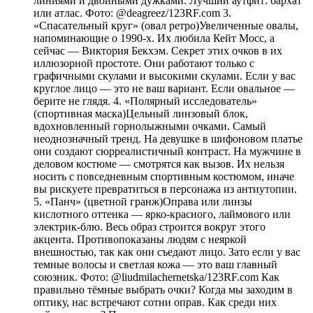
линиями и двойными дужками. Лучший аутфит: бархат
или атлас. Фото: @deagreez/123RF.com 3.
«Спасательный круг» (овал ретро)Увеличенные овалы,
напоминающие о 1990-х. Их любила Кейт Мосс, а
сейчас — Виктория Бекхэм. Секрет этих очков в их
иллюзорной простоте. Они работают только с
графичными скулами и высокими скулами. Если у вас
круглое лицо — это не ваш вариант. Если овальное —
берите не глядя. 4. «Полярный исследователь»
(спортивная маска)Цельный линзовый блок,
вдохновленный горнолыжными очками. Самый
неоднозначный тренд. На девушке в шифоновом платье
они создают сюрреалистичный контраст. На мужчине в
деловом костюме — смотрятся как вызов. Их нельзя
носить с повседневным спортивным костюмом, иначе
вы рискуете превратиться в персонажа из антиутопии.
5. «Панч» (цветной гранж)Оправа или линзы
кислотного оттенка — ярко-красного, лаймового или
электрик-блю. Весь образ строится вокруг этого
акцента. Противопоказаны людям с неяркой
внешностью, так как они съедают лицо. Зато если у вас
темные волосы и светлая кожа — это ваш главный
союзник. Фото: @liudmilachernetska/123RF.com Как
правильно тёмные выбрать очки? Когда мы заходим в
оптику, нас встречают сотни оправ. Как среди них