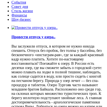
События
Совет дня
Стиль жизни
Финансы
Шоу-бизнес
Провести отпуск у озера..
Вы заслужили отпуск, в котором не нужно никуда
спешить. Отпуск без пробок, без толпы у бассейна, без
бесконечного «инстаграм-рая», где за каждый красивый
кадр нужно платить. Хотите по-настоящему
восстановиться? Поезжайте к озеру. В России есть
десятки озер, где вы сможете забыть о городской суете:
можно плавать на лодке в полной тишине, наблюдать,
как солнце садится в воду, или просто сидеть с книгой
на песчаном берегу. Природа у озер лечит — без спа-
процедур и таблеток. Озеро Тургояк часто называют
младшим братом Байкала. Расположено оно среди гор,
на склонах которых множество туристических троп. К
берегу вплотную подступают хвойные леса. А главная
достопримечательность - археологические памятники
острова Веры. Добраться до озера можно на катере или