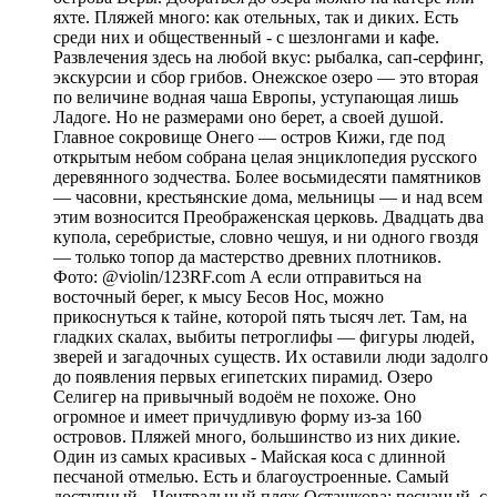
яхте. Пляжей много: как отельных, так и диких. Есть
среди них и общественный - с шезлонгами и кафе.
Развлечения здесь на любой вкус: рыбалка, сап-серфинг,
экскурсии и сбор грибов. Онежское озеро — это вторая
по величине водная чаша Европы, уступающая лишь
Ладоге. Но не размерами оно берет, а своей душой.
Главное сокровище Онего — остров Кижи, где под
открытым небом собрана целая энциклопедия русского
деревянного зодчества. Более восьмидесяти памятников
— часовни, крестьянские дома, мельницы — и над всем
этим возносится Преображенская церковь. Двадцать два
купола, серебристые, словно чешуя, и ни одного гвоздя
— только топор да мастерство древних плотников.
Фото: @violin/123RF.com А если отправиться на
восточный берег, к мысу Бесов Нос, можно
прикоснуться к тайне, которой пять тысяч лет. Там, на
гладких скалах, выбиты петроглифы — фигуры людей,
зверей и загадочных существ. Их оставили люди задолго
до появления первых египетских пирамид. Озеро
Селигер на привычный водоём не похоже. Оно
огромное и имеет причудливую форму из-за 160
островов. Пляжей много, большинство из них дикие.
Один из самых красивых - Майская коса с длинной
песчаной отмелью. Есть и благоустроенные. Самый
доступный - Центральный пляж Осташкова: песчаный, с