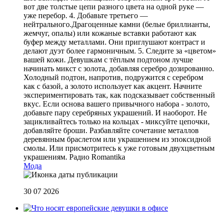
вот две толстые цепи разного цвета на одной руке —
уже перебор. 4. Добавьте третьего —
нейтрального.Драгоценные камни (белые бриллианты,
жемчуг, опалы) или кожаные вставки работают как
буфер между металлами. Они приглушают контраст и
делают дуэт более гармоничным. 5. Следите за «цветом»
вашей кожи. Девушкам с тёплым подтоном лучше
начинать микст с золота, добавляя серебро дозированно.
Холодный подтон, напротив, подружится с серебром
как с базой, а золото использует как акцент. Начните
экспериментировать так, как подсказывает собственный
вкус. Если основа вашего привычного набора - золото,
добавьте пару серебряных украшений. И наоборот. Не
зацикливайтесь только на кольцах - миксуйте цепочки,
добавляйте броши. Разбавляйте сочетание металлов
деревянным браслетом или украшением из эпоксидной
смолы. Или присмотритесь к уже готовым двухцветным
украшениям.
Радио Romantika
Мода
30 07 2026