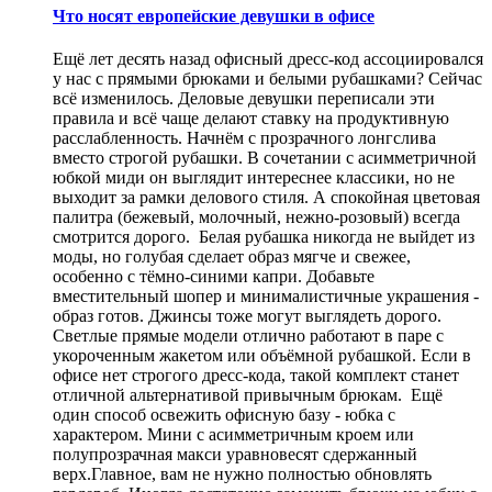
Что носят европейские девушки в офисе
Ещё лет десять назад офисный дресс-код ассоциировался
у нас с прямыми брюками и белыми рубашками? Сейчас
всё изменилось. Деловые девушки переписали эти
правила и всё чаще делают ставку на продуктивную
расслабленность. Начнём с прозрачного лонгслива
вместо строгой рубашки. В сочетании с асимметричной
юбкой миди он выглядит интереснее классики, но не
выходит за рамки делового стиля. А спокойная цветовая
палитра (бежевый, молочный, нежно-розовый) всегда
смотрится дорого. Белая рубашка никогда не выйдет из
моды, но голубая сделает образ мягче и свежее,
особенно с тёмно-синими капри. Добавьте
вместительный шопер и минималистичные украшения -
образ готов. Джинсы тоже могут выглядеть дорого.
Светлые прямые модели отлично работают в паре с
укороченным жакетом или объёмной рубашкой. Если в
офисе нет строгого дресс-кода, такой комплект станет
отличной альтернативой привычным брюкам. Ещё
один способ освежить офисную базу - юбка с
характером. Мини с асимметричным кроем или
полупрозрачная макси уравновесят сдержанный
верх.Главное, вам не нужно полностью обновлять