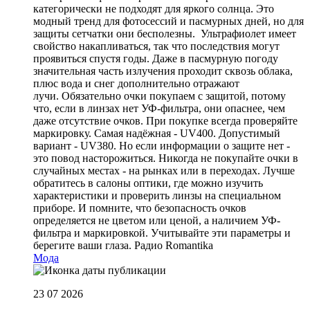
категорически не подходят для яркого солнца. Это
модный тренд для фотосессий и пасмурных дней, но для
защиты сетчатки они бесполезны. Ультрафиолет имеет
свойство накапливаться, так что последствия могут
проявиться спустя годы. Даже в пасмурную погоду
значительная часть излучения проходит сквозь облака,
плюс вода и снег дополнительно отражают
лучи. Обязательно очки покупаем с защитой, потому
что, если в линзах нет УФ-фильтра, они опаснее, чем
даже отсутствие очков. При покупке всегда проверяйте
маркировку. Самая надёжная - UV400. Допустимый
вариант - UV380. Но если информации о защите нет -
это повод насторожиться. Никогда не покупайте очки в
случайных местах - на рынках или в переходах. Лучше
обратитесь в салоны оптики, где можно изучить
характеристики и проверить линзы на специальном
приборе. И помните, что безопасность очков
определяется не цветом или ценой, а наличием УФ-
фильтра и маркировкой. Учитывайте эти параметры и
берегите ваши глаза.
Радио Romantika
Мода
23 07 2026