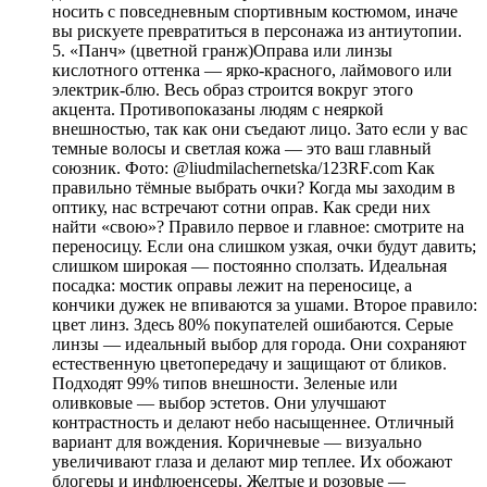
носить с повседневным спортивным костюмом, иначе
вы рискуете превратиться в персонажа из антиутопии.
5. «Панч» (цветной гранж)Оправа или линзы
кислотного оттенка — ярко-красного, лаймового или
электрик-блю. Весь образ строится вокруг этого
акцента. Противопоказаны людям с неяркой
внешностью, так как они съедают лицо. Зато если у вас
темные волосы и светлая кожа — это ваш главный
союзник. Фото: @liudmilachernetska/123RF.com Как
правильно тёмные выбрать очки? Когда мы заходим в
оптику, нас встречают сотни оправ. Как среди них
найти «свою»? Правило первое и главное: смотрите на
переносицу. Если она слишком узкая, очки будут давить;
слишком широкая — постоянно сползать. Идеальная
посадка: мостик оправы лежит на переносице, а
кончики дужек не впиваются за ушами. Второе правило:
цвет линз. Здесь 80% покупателей ошибаются. Серые
линзы — идеальный выбор для города. Они сохраняют
естественную цветопередачу и защищают от бликов.
Подходят 99% типов внешности. Зеленые или
оливковые — выбор эстетов. Они улучшают
контрастность и делают небо насыщеннее. Отличный
вариант для вождения. Коричневые — визуально
увеличивают глаза и делают мир теплее. Их обожают
блогеры и инфлюенсеры. Желтые и розовые —