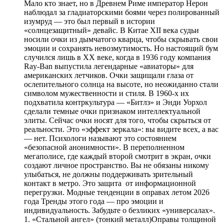
Мало кто знает, но в Древнем Риме император Нерон
наблюдал за гладиаторскими боями через полированный
изумруд — это был первый в истории
«солнцезащитный» девайс. В Китае XII века судьи
носили очки из дымчатого кварца, чтобы скрывать свои
эмоции и сохранять невозмутимость. Но настоящий бум
случился лишь в XX веке, когда в 1936 году компания
Ray-Ban выпустила легендарные «авиаторы» для
американских летчиков. Очки защищали глаза от
ослепительного солнца на высоте, но неожиданно стали
символом мужественности и стиля. В 1960-х их
подхватила контркультура — «Битлз» и Энди Уорхол
сделали темные очки признаком интеллектуальной
элиты. Сейчас очки носят для того, чтобы скрыться от
реальности. Это «эффект зеркала»: вы видите всех, а вас
— нет. Психологи называют это состоянием
«безопасной анонимности». В переполненном
мегаполисе, где каждый второй смотрит в экран, очки
создают личное пространство. Вы не обязаны никому
улыбаться, не должны поддерживать зрительный
контакт в метро. Это защита от информационной
перегрузки. Модные тенденции в оправах летом 2026
года Тренды этого года — про эмоции и
индивидуальность. Забудьте о безликих «универсалах».
1. «Стальной ангел» (тонкий металл)Оправы толщиной