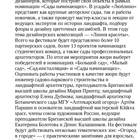
дизайнеров, которые построят свои объекты в рамках
номинации «Сады начинающих». В усадьбе «Люблино»
представят как крупные авторские сады, так и работы
новичков, а также проведут мастер-классы и лекции от
ведущих экспертов по истории ландшафта, подбору
флоры и дизайну цветочных ансамблей. В этом году
тема дизайнерских композиций — «Линия красоты».
Всего на фестивале будет представлено более 10
партнерских садов, более 13 проектов начинающих
студенческих команд, а также сады профессиональных
архитекторов. По итогам мероприятия жюри выберет
победителей в номинациях «Большой сад», «Малый
сад», «Сад-инсталляция» и «Сады начинающих».
Оценивать работы участников в качестве жюри будут
инженер садово-паркового строительства и
ландшафтной архитектуры, преподаватель Британской
высшей школы дизайна Мария Принтц; ландшафтный
архитектор Елена Дубнова; ландшафтный архитектор
Ботанического сада МГУ «Аптекарский огород» Артём
Паршин и основатели ландшафтной мастерской Klükva
space, члены союза художников России, ведущие
преподаватели Британской высшей школы дизайна
Екатерина Болотова и Денис Калашников. На фестивале
будут действовать несколько тематических зон: «Огород
в городе» — с практическими занятиями для взрослых,