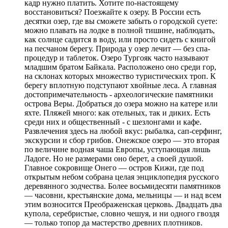
кадр нужно платить. Хотите по-настоящему
восстановиться? Поезжайте к озеру. В России есть
десятки озер, где вы сможете забыть о городской суете:
можно плавать на лодке в полной тишине, наблюдать,
как солнце садится в воду, или просто сидеть с книгой
на песчаном берегу. Природа у озер лечит — без спа-
процедур и таблеток. Озеро Тургояк часто называют
младшим братом Байкала. Расположено оно среди гор,
на склонах которых множество туристических троп. К
берегу вплотную подступают хвойные леса. А главная
достопримечательность - археологические памятники
острова Веры. Добраться до озера можно на катере или
яхте. Пляжей много: как отельных, так и диких. Есть
среди них и общественный - с шезлонгами и кафе.
Развлечения здесь на любой вкус: рыбалка, сап-серфинг,
экскурсии и сбор грибов. Онежское озеро — это вторая
по величине водная чаша Европы, уступающая лишь
Ладоге. Но не размерами оно берет, а своей душой.
Главное сокровище Онего — остров Кижи, где под
открытым небом собрана целая энциклопедия русского
деревянного зодчества. Более восьмидесяти памятников
— часовни, крестьянские дома, мельницы — и над всем
этим возносится Преображенская церковь. Двадцать два
купола, серебристые, словно чешуя, и ни одного гвоздя
— только топор да мастерство древних плотников.