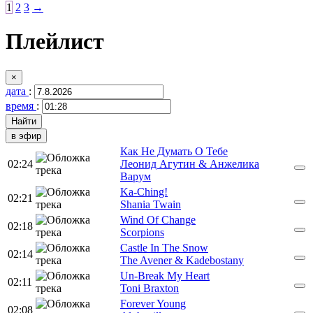
1
2
3
→
Плейлист
×
дата
:
время
:
в эфир
Как Не Думать О Тебе
02:24
Леонид Агутин & Анжелика
Варум
Ka-Ching!
02:21
Shania Twain
Wind Of Change
02:18
Scorpions
Castle In The Snow
02:14
The Avener & Kadebostany
Un-Break My Heart
02:11
Toni Braxton
Forever Young
02:08