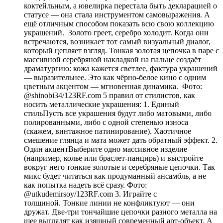
коктейльным, а ювелирка перестала быть декларацией о
статусе — она стала инструментом самовыражения. А
ещё отличным способом показать всю свою коллекцию
украшений. Золото греет, серебро холодит. Когда они
встречаются, возникает тот самый визуальный диалог,
который цепляет взгляд. Тонкая золотая цепочка в паре с
массивной серебряной накладкой на пальце создаёт
драматургию: кожа кажется светлее, фактура украшений
— выразительнее. Это как чёрно-белое кино с одним
цветным акцентом — мгновенная динамика. Фото:
@shinobi34/123RF.com 5 правил от стилистов, как
носить металлические украшения: 1. Единый
стильПусть все украшения будут либо матовыми, либо
полированными, либо с одной степенью износа
(скажем, винтажное патинирование). Хаотичное
смешение глянца и мата может дать обратный эффект. 2.
Один акцентВыберите одно массивное изделие
(например, колье или браслет-панцирь) и выстройте
вокруг него тонкие золотые и серебряные цепочки. Так
микс будет читаться как продуманный ансамбль, а не
как попытка надеть всё сразу. Фото:
@utkudemirsoy/123RF.com 3. Играйте с
толщиной. Тонкие линии не конфликтуют — они
дружат. Две-три тончайшие цепочки разного металла на
шее выглядят как изящный современный арт-объект. А