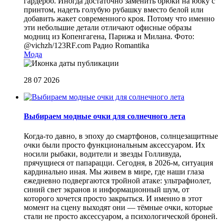
гардероб. Иногда достаточно заменить брюки на юбку с
принтом, надеть голубую рубашку вместо белой или
добавить жакет современного кроя. Потому что именно
эти небольшие детали отличают офисные образы
модниц из Копенгагена, Парижа и Милана. Фото:
@vichzh/123RF.com
Радио Romantika
Мода
28 07 2026
Выбираем модные очки для солнечного лета
Когда-то давно, в эпоху до смартфонов, солнцезащитные
очки были просто функциональным аксессуаром. Их
носили рыбаки, водители и звезды Голливуда,
прячущиеся от папарацци. Сегодня, в 2026-м, ситуация
кардинально иная. Мы живем в мире, где наши глаза
ежедневно подвергаются тройной атаке: ультрафиолет,
синий свет экранов и информационный шум, от
которого хочется просто закрыться. И именно в этот
момент на сцену выходят они — тёмные очки, которые
стали не просто аксессуаром, а психологической броней.