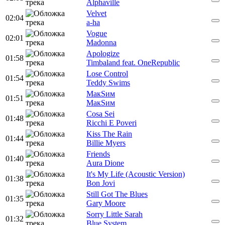
Alphaville
Velvet
02:04
a-ha
Vogue
02:01
Madonna
Apologize
01:58
Timbaland feat. OneRepublic
Lose Control
01:54
Teddy Swims
МакSим
01:51
МакSим
Cosa Sei
01:48
Ricchi E Poveri
Kiss The Rain
01:44
Billie Myers
Friends
01:40
Aura Dione
It's My Life (Acoustic Version)
01:38
Bon Jovi
Still Got The Blues
01:35
Gary Moore
Sorry Little Sarah
01:32
Blue System