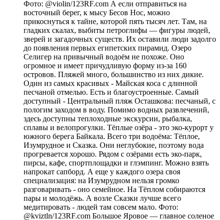
Фото: @violin/123RF.com А если отправиться на
восточный берег, к мысу Бесов Нос, можно
прикоснуться к тайне, которой пять тысяч лет. Там, на
гладких скалах, выбиты петроглифы — фигуры людей,
зверей и загадочных существ. Их оставили люди задолго
до появления первых египетских пирамид. Озеро
Селигер на привычный водоём не похоже. Оно
огромное и имеет причудливую форму из-за 160
островов. Пляжей много, большинство из них дикие.
Один из самых красивых - Майская коса с длинной
песчаной отмелью. Есть и благоустроенные. Самый
доступный - Центральный пляж Осташкова: песчаный, с
пологим заходом в воду. Помимо водных развлечений,
здесь доступны теплоходные экскурсии, рыбалка,
сплавы и велопрогулки. Тёплые озёра - это эко-курорт у
южного берега Байкала. Всего три водоёма: Тёплое,
Изумрудное и Сказка. Они неглубокие, поэтому вода
прогревается хорошо. Рядом с озёрами есть эко-парк,
пирсы, кафе, спортплощадки и глэмпинг. Можно взять
напрокат сапборд. А еще у каждого озера своя
специализация: на Изумрудном нельзя громко
разговаривать - оно семейное. На Тёплом собираются
пары и молодёжь. А возле Сказки лучше всего
медитировать - людей там совсем мало. Фото:
@kviztln/123RF.com Большое Яровое — главное соленое