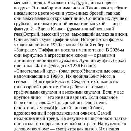
меньше спички. Выглядят так, будто линзы парят в
воздухе. Это выбор минималистов. Такие очки требуют
идеального цвета кожи и ухоженных бровей, так как
они максимально открывают лицо. Сочетать их лучше с
грубым свитером крупной вязки или косухой — игра
фактур. 2. «Вдова Клико» (драматичный кошачий
глаз)Острый, высокий угол, выходящий далеко за виски.
Они делают скулы графичными. История этой формы
уходит корнями в 1950-е, когда Одри Хепберн в
«Завтраке у Тиффани» носила именно такие. В 2026-м
они вернулись в агрессивном ключе — с рваными
линиями и двойными дужками. Лучший аутфит: бархат
или атлас. Фото: @deagreez/123RF.com 3.
«Спасательный круг» (овал ретро)Увеличенные овалы,
напоминающие о 1990-х. Их любила Кейт Мосс, а
сейчас — Виктория Бекхэм. Секрет этих очков в их
иллюзорной простоте. Они работают только с
графичными скулами и высокими скулами. Если у вас
круглое лицо — это не ваш вариант. Если овальное —
берите не глядя. 4. «Полярный исследователь»
(спортивная маска)Цельный линзовый блок,
вдохновленный горнолыжными очками. Самый
неоднозначный тренд. На девушке в шифоновом платье
они создают сюрреалистичный контраст. На мужчине в
деловом костюме — смотрятся как вызов. Их нельзя