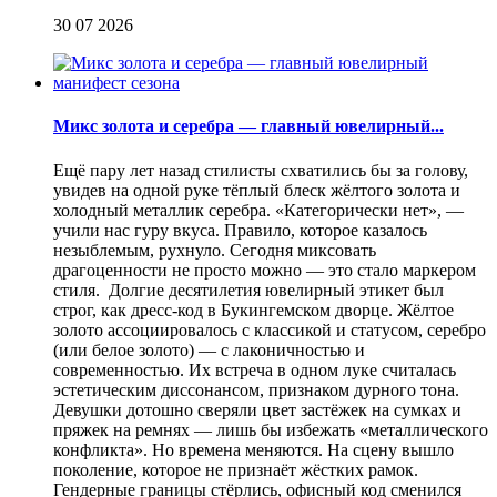
30 07 2026
Микс золота и серебра — главный ювелирный...
Ещё пару лет назад стилисты схватились бы за голову,
увидев на одной руке тёплый блеск жёлтого золота и
холодный металлик серебра. «Категорически нет», —
учили нас гуру вкуса. Правило, которое казалось
незыблемым, рухнуло. Сегодня миксовать
драгоценности не просто можно — это стало маркером
стиля. Долгие десятилетия ювелирный этикет был
строг, как дресс-код в Букингемском дворце. Жёлтое
золото ассоциировалось с классикой и статусом, серебро
(или белое золото) — с лаконичностью и
современностью. Их встреча в одном луке считалась
эстетическим диссонансом, признаком дурного тона.
Девушки дотошно сверяли цвет застёжек на сумках и
пряжек на ремнях — лишь бы избежать «металлического
конфликта». Но времена меняются. На сцену вышло
поколение, которое не признаёт жёстких рамок.
Гендерные границы стёрлись, офисный код сменился