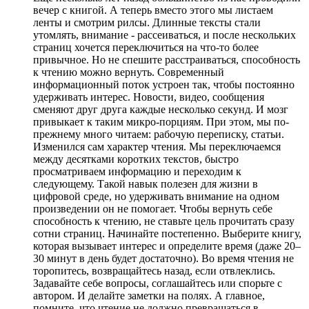
вечер с книгой. А теперь вместо этого мы листаем
ленты и смотрим рилсы. Длинные тексты стали
утомлять, внимание - рассеиваться, и после нескольких
страниц хочется переключиться на что-то более
привычное. Но не спешите расстраиваться, способность
к чтению можно вернуть. Современный
информационный поток устроен так, чтобы постоянно
удерживать интерес. Новости, видео, сообщения
сменяют друг друга каждые несколько секунд. И мозг
привыкает к таким микро-порциям. При этом, мы по-
прежнему много читаем: рабочую переписку, статьи.
Изменился сам характер чтения. Мы переключаемся
между десятками коротких текстов, быстро
просматриваем информацию и переходим к
следующему. Такой навык полезен для жизни в
цифровой среде, но удерживать внимание на одном
произведении он не помогает. Чтобы вернуть себе
способность к чтению, не ставьте цель прочитать сразу
сотни страниц. Начинайте постепенно. Выберите книгу,
которая вызывает интерес и определите время (даже 20–
30 минут в день будет достаточно). Во время чтения не
торопитесь, возвращайтесь назад, если отвлеклись.
Задавайте себе вопросы, соглашайтесь или спорьте с
автором. И делайте заметки на полях. А главное,
помните, что чтение не должно превращаться в