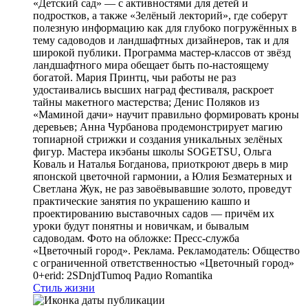
«Детский сад» — с активностями для детей и
подростков, а также «Зелёный лекторий», где соберут
полезную информацию как для глубоко погружённых в
тему садоводов и ландшафтных дизайнеров, так и для
широкой публики. Программа мастер-классов от звёзд
ландшафтного мира обещает быть по-настоящему
богатой. Мария Принтц, чьи работы не раз
удостаивались высших наград фестиваля, раскроет
тайны макетного мастерства; Денис Поляков из
«Маминой дачи» научит правильно формировать кроны
деревьев; Анна Чурбанова продемонстрирует магию
топиарной стрижки и создания уникальных зелёных
фигур. Мастера икэбаны школы SOGETSU, Ольга
Коваль и Наталья Богданова, приоткроют дверь в мир
японской цветочной гармонии, а Юлия Безматерных и
Светлана Жук, не раз завоёвывавшие золото, проведут
практические занятия по украшению кашпо и
проектированию выставочных садов — причём их
уроки будут понятны и новичкам, и бывалым
садоводам. Фото на обложке: Пресс-служба
«Цветочный город». Реклама. Рекламодатель: Общество
с ограниченной ответственностью «Цветочный город»
0+erid: 2SDnjdTumoq
Радио Romantika
Стиль жизни