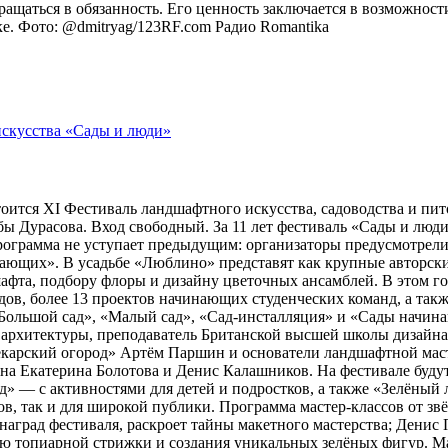
вращаться в обязанность. Его ценность заключается в возможнос
оке. Фото: @dmitryag/123RF.com
Радио Romantika
тоится XI Фестиваль ландшафтного искусства, садоводства и пи
 Дурасова. Вход свободный. За 11 лет фестиваль «Сады и люди»
рограмма не уступает предыдущим: организаторы предусмотрели
ющих». В усадьбе «Люблино» представят как крупные авторские 
шафта, подбору флоры и дизайну цветочных ансамблей. В этом г
адов, более 13 проектов начинающих студенческих команд, а та
ольшой сад», «Малый сад», «Сад-инсталляция» и «Сады начина
 архитектуры, преподаватель Британской высшей школы дизайн
арский огород» Артём Паршин и основатели ландшафтной масте
 Екатерина Болотова и Денис Калашников. На фестивале будут 
д» — с активностями для детей и подростков, а также «Зелёный 
, так и для широкой публики. Программа мастер-классов от зв
наград фестиваля, раскроет тайны макетного мастерства; Дени
ию топиарной стрижки и создания уникальных зелёных фигур. 