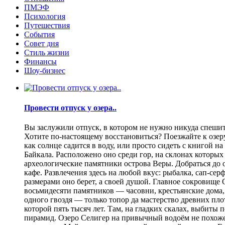
ПМЭФ
Психология
Путешествия
События
Совет дня
Стиль жизни
Финансы
Шоу-бизнес
Провести отпуск у озера..
Вы заслужили отпуск, в котором не нужно никуда спешить
Хотите по-настоящему восстановиться? Поезжайте к озеру.
как солнце садится в воду, или просто сидеть с книгой н
Байкала. Расположено оно среди гор, на склонах которы
археологические памятники острова Веры. Добраться до о
кафе. Развлечения здесь на любой вкус: рыбалка, сап-се
размерами оно берет, а своей душой. Главное сокровище
восьмидесяти памятников — часовни, крестьянские дома,
одного гвоздя — только топор да мастерство древних пло
которой пять тысяч лет. Там, на гладких скалах, выбит
пирамид. Озеро Селигер на привычный водоём не похоже