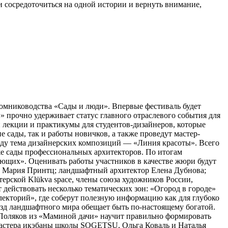
ти сосредоточиться на одной истории и вернуть внимание,
томниководства «Сады и люди». Впервые фестиваль будет
 прочно удерживает статус главного отраслевого события для
 лекции и практикумы для студентов-дизайнеров, которые
сады, так и работы новичков, а также проведут мастер-
оду тема дизайнерских композиций — «Линия красоты». Всего
кже сады профессиональных архитекторов. По итогам
ющих». Оценивать работы участников в качестве жюри будут
а Мария Принтц; ландшафтный архитектор Елена Дубнова;
рской Klükva space, члены союза художников России,
действовать несколько тематических зон: «Огород в городе»
лекторий», где соберут полезную информацию как для глубоко
ёзд ландшафтного мира обещает быть по-настоящему богатой.
с Поляков из «Маминой дачи» научит правильно формировать
Мастера икэбаны школы SOGETSU, Ольга Коваль и Наталья