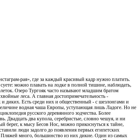
нстаграм-рая», где за каждый красивый кадр нужно платить.
 суете: можно плавать на лодке в полной тишине, наблюдать,
таблеток. Озеро Тургояк часто называют младшим братом
хвойные леса. А главная достопримечательность -
к и диких. Есть среди них и общественный - с шезлонгами и
о величине водная чаша Европы, уступающая лишь Ладоге. Но не
циклопедия русского деревянного зодчества. Более
. Двадцать два купола, серебристые, словно чешуя, и ни
ый берег, к мысу Бесов Нос, можно прикоснуться к тайне,
оставили люди задолго до появления первых египетских
 Пляжей много, большинство из них дикие. Один из самых