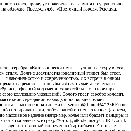
авшие золото, проведут практические занятия по украшению
 на обложке: Пресс-служба «Цветочный город». Реклама.
аллик серебра. «Категорически нет», — учили нас гуру вкуса.
ом стиля. Долгие десятилетия ювелирный этикет был строг,
о) — с лаконичностью и современностью. Их встреча в одном
и пряжек на ремнях — лишь бы избежать «металлического
стёрлись, офисный код сменился коктейльным, а ювелирка
 свою коллекцию украшений. Золото греет, серебро холодит.
с массивной серебряной накладкой на пальце создаёт
акцентом — мгновенная динамика. Фото: @shinobi34/123RF.com
 либо полированными, либо с одной степенью износа (скажем,
о массивное изделие (например, колье или браслет-панцирь) и
к попытка надеть всё сразу. Фото: @utkudemirsoy/123RF.com 3.
ыглядят как изящный современный арт-объект. А вот две
лые бриллианты, жемчуг, опалы) или кожаные вставки работают