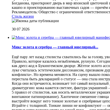
Богданова, приоткроют дверь в мир японской цветочной 
кашпо и проектированию выставочных садов — причём их
Рекламодатель: Общество с ограниченной ответственнос
Стиль жизни
30 07 2026
Микс золота и серебра — главный ювелирный...
Ещё пару лет назад стилисты схватились бы за голову, у
Правило, которое казалось незыблемым, рухнуло. Сегодн
как дресс-код в Букингемском дворце. Жёлтое золото асс
луке считалась эстетическим диссонансом, признаком ду
конфликта». Но времена меняются. На сцену вышло покол
перестала быть декларацией о статусе — она стала инст
Когда они встречаются, возникает тот самый визуальный д
драматургию: кожа кажется светлее, фактура украшений
5 правил от стилистов, как носить металлические украш
винтажное патинирование). Хаотичное смешение глянца и
выстройте вокруг него тонкие золотые и серебряные цепоч
Играйте с толщиной. Тонкие линии не конфликтуют — они
толстые цепи разного цвета на одной руке — уже перебо