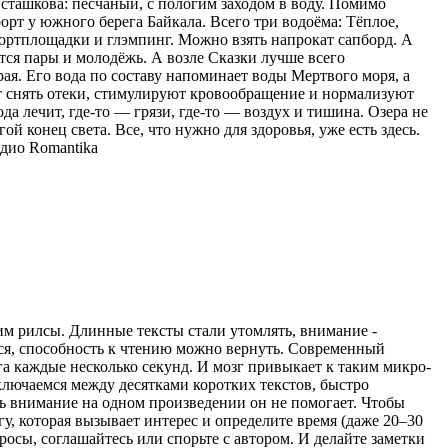
сташкова: песчаный, с пологим заходом в воду. Помимо
орт у южного берега Байкала. Всего три водоёма: Тёплое,
спортплощадки и глэмпинг. Можно взять напрокат сапборд. А
тся пары и молодёжь. А возле Сказки лучше всего
ая. Его вода по составу напоминает воды Мертвого моря, а
ют снять отеки, стимулируют кровообращение и нормализуют
ода лечит, где-то — грязи, где-то — воздух и тишина. Озера не
ой конец света. Все, что нужно для здоровья, уже есть здесь.
дио Romantika
рим рилсы. Длинные тексты стали утомлять, внимание -
ться, способность к чтению можно вернуть. Современный
а каждые несколько секунд. И мозг привыкает к таким микро-
ключаемся между десятками коротких текстов, быстро
ь внимание на одном произведении он не помогает. Чтобы
гу, которая вызывает интерес и определите время (даже 20–30
просы, соглашайтесь или спорьте с автором. И делайте заметки