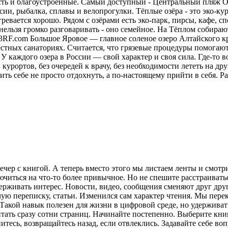
сть и благоустроенные. Самый доступный - Центральный пляж О
ии, рыбалка, сплавы и велопрогулки. Тёплые озёра - это эко-кур
ревается хорошо. Рядом с озёрами есть эко-парк, пирсы, кафе, 
нельзя громко разговаривать - оно семейное. На Тёплом собираю
23RF.com Большое Яровое — главное соленое озеро Алтайского кр
местных санаториях. Считается, что грязевые процедуры помога
У каждого озера в России — свой характер и своя сила. Где-то в
курортов, без очередей к врачу, без необходимости лететь на друг
ить себе не просто отдохнуть, а по-настоящему прийти в себя.
Ра
ечер с книгой. А теперь вместо этого мы листаем ленты и смот
лючиться на что-то более привычное. Но не спешите расстраива
рживать интерес. Новости, видео, сообщения сменяют друг друг
ую переписку, статьи. Изменился сам характер чтения. Мы пере
акой навык полезен для жизни в цифровой среде, но удерживат
итать сразу сотни страниц. Начинайте постепенно. Выберите кни
питесь, возвращайтесь назад, если отвлеклись. Задавайте себе во