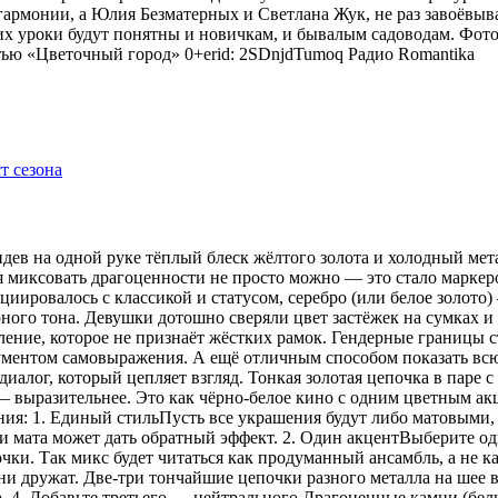
гармонии, а Юлия Безматерных и Светлана Жук, не раз завоёвыв
 уроки будут понятны и новичкам, и бывалым садоводам. Фото
тью «Цветочный город» 0+erid: 2SDnjdTumoq
Радио Romantika
видев на одной руке тёплый блеск жёлтого золота и холодный мет
я миксовать драгоценности не просто можно — это стало маркер
оциировалось с классикой и статусом, серебро (или белое золот
рного тона. Девушки дотошно сверяли цвет застёжек на сумках 
ение, которое не признаёт жёстких рамок. Гендерные границы 
рументом самовыражения. А ещё отличным способом показать всю
иалог, который цепляет взгляд. Тонкая золотая цепочка в паре 
 — выразительнее. Это как чёрно-белое кино с одним цветным 
ения: 1. Единый стильПусть все украшения будут либо матовыми,
 мата может дать обратный эффект. 2. Один акцентВыберите одн
ки. Так микс будет читаться как продуманный ансамбль, а не ка
 дружат. Две-три тончайшие цепочки разного металла на шее в
р. 4. Добавьте третьего — нейтрального.Драгоценные камни (бе