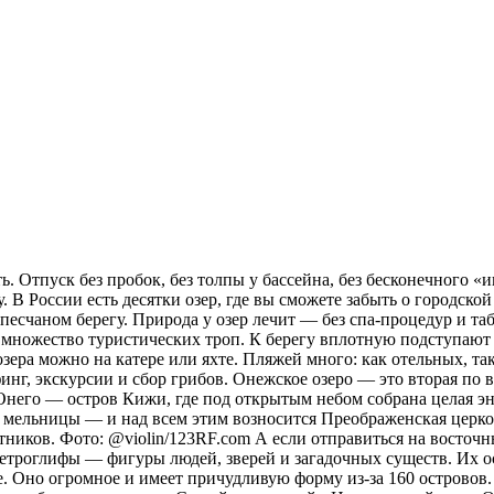
. Отпуск без пробок, без толпы у бассейна, без бесконечного «и
 В России есть десятки озер, где вы сможете забыть о городской
а песчаном берегу. Природа у озер лечит — без спа-процедур и 
х множество туристических троп. К берегу вплотную подступают 
зера можно на катере или яхте. Пляжей много: как отельных, та
рфинг, экскурсии и сбор грибов. Онежское озеро — это вторая п
 Онего — остров Кижи, где под открытым небом собрана целая эн
 мельницы — и над всем этим возносится Преображенская церковь
тников. Фото: @violin/123RF.com А если отправиться на восточн
ы петроглифы — фигуры людей, зверей и загадочных существ. Их 
. Оно огромное и имеет причудливую форму из-за 160 островов.