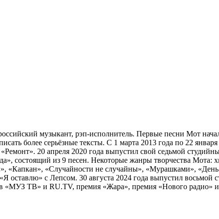
ссийский музыкант, рэп-исполнитель. Первые песни Мот начал 
ать более серьёзные тексты. С 1 марта 2013 года по 22 января 20
Ремонт». 20 апреля 2020 года выпустил свой седьмой студийный
», состоящий из 9 песен. Некоторые жанры творчества Мота: хип
ы», «Капкан», «Случайности не случайны», «Мурашками», «День 
, «Я оставлю» с Лепсом. 30 августа 2024 года выпустил восьмой 
в «МУЗ ТВ» и RU.TV, премия «Жара», премия «Нового радио» и