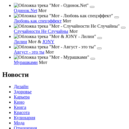
Одинок.Net
Мот
Любовь как спецэффект
Мот
Случайности Не Случайны
Мот
Лилии
Мот
&
JONY
Август - это ты
Мот
Мурашками
Мот
Новости
Дизайн
Здоровье
Карьера
Кино
Книга
Красота
Кулинария
Мода
Отношения