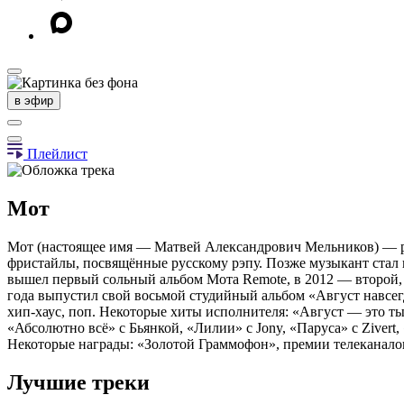
в эфир
Плейлист
Мот
Мот (настоящее имя — Матвей Александрович Мельников) — ро
фристайлы, посвящённые русскому рэпу. Позже музыкант стал пис
вышел первый сольный альбом Мота Remote, в 2012 — второй, «
года выпустил свой восьмой студийный альбом «Август навсегда
хип-хаус, поп. Некоторые хиты исполнителя: «Август — это т
«Абсолютно всё» с Бьянкой, «Лилии» с Jony, «Паруса» с Zivert
Некоторые награды: «Золотой Граммофон», премии телеканало
Лучшие треки