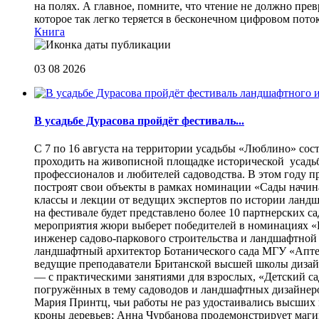
на полях. А главное, помните, что чтение не должно пре
которое так легко теряется в бесконечном цифровом пот
Книга
03 08 2026
В усадьбе Дурасова пройдёт фестиваль...
С 7 по 16 августа на территории усадьбы «Люблино» сос
проходить на живописной площадке исторической усадьбы
профессионалов и любителей садоводства. В этом году п
построят свои объекты в рамках номинации «Сады начина
классы и лекции от ведущих экспертов по истории ланд
на фестивале будет представлено более 10 партнерских с
мероприятия жюри выберет победителей в номинациях «Б
инженер садово-паркового строительства и ландшафтной
ландшафтный архитектор Ботанического сада МГУ «Аптек
ведущие преподаватели Британской высшей школы дизайна
— с практическими занятиями для взрослых, «Детский са
погружённых в тему садоводов и ландшафтных дизайнеров
Мария Принтц, чьи работы не раз удостаивались высших 
кроны деревьев; Анна Чурбанова продемонстрирует маг