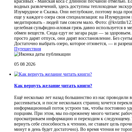
красивых - Майская коса с длинной песчаной отмелью. Е
водных развлечений, здесь доступны теплоходные экскурс
Изумрудное и Сказка. Они неглубокие, поэтому вода прог
еще у каждого озера своя специализация: на Изумрудном 
медитировать - людей там совсем мало. Фото: @kviztln/1
целебная сульфидно-иловая грязь давно используется в 
обмен веществ. Сюда едут не загара ради — за здоровьем. 
просто дарят отпуск, они дарят восстановление. Без суеты 
Достаточно выбрать озеро, которое отзовется, — и разреш
Путешествия
05 08 2026
Как вернуть желание читать книги?
Eщё несколько лет назад большинство из нас проводили в
рассеиваться, и после нескольких страниц хочется перек
информационный поток устроен так, чтобы постоянно уде
порциям. При этом, мы по-прежнему много читаем: рабоч
просматриваем информацию и переходим к следующему. Т
вернуть себе способность к чтению, не ставьте цель проч
минут в день будет достаточно). Во время чтения не торо