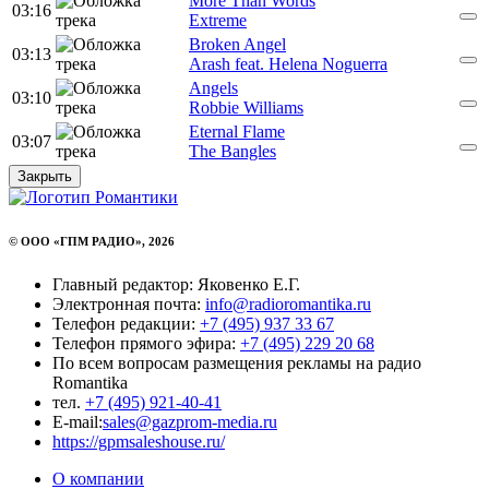
More Than Words
03:16
Extreme
Broken Angel
03:13
Arash feat. Helena Noguerra
Angels
03:10
Robbie Williams
Eternal Flame
03:07
The Bangles
Закрыть
© ООО «ГПМ РАДИО», 2026
Главный редактор: Яковенко Е.Г.
Электронная почта:
info@radioromantika.ru
Телефон редакции:
+7 (495) 937 33 67
Телефон прямого эфира:
+7 (495) 229 20 68
По всем вопросам размещения рекламы на радио
Romantika
тел.
+7 (495) 921-40-41
E-mail:
sales@gazprom-media.ru
https://gpmsaleshouse.ru/
О компании