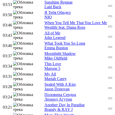
Sunshine Reggae
03:53
Laid Back
Я Тебя Обидел
03:50
NЮ
When You Tell Me That You Love Me
03:46
Westlife feat. Diana Ross
All of Me
03:43
John Legend
What Took You So Long
03:40
Emma Bunton
Moonlight Shadow
03:37
Mike Oldfield
This Love
03:34
Maroon 5
My All
03:31
Mariah Carey
Sealed With A Kiss
03:28
Jason Donovan
Половина Сердца
03:24
Леонид Агутин
Another Day In Paradise
03:21
Brandy & RAY J