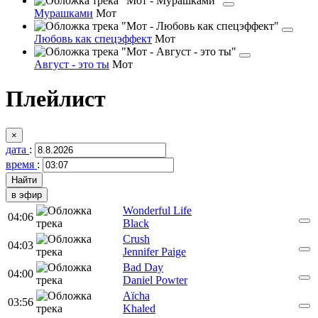
Мурашками
Мот
Любовь как спецэффект
Мот
Август - это ты
Мот
Плейлист
×
дата
:
время
:
в эфир
Wonderful Life
04:06
Black
Crush
04:03
Jennifer Paige
Bad Day
04:00
Daniel Powter
Aïcha
03:56
Khaled