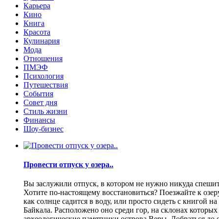
Карьера
Кино
Книга
Красота
Кулинария
Мода
Отношения
ПМЭФ
Психология
Путешествия
События
Совет дня
Стиль жизни
Финансы
Шоу-бизнес
Провести отпуск у озера..
Вы заслужили отпуск, в котором не нужно никуда спешить
Хотите по-настоящему восстановиться? Поезжайте к озеру.
как солнце садится в воду, или просто сидеть с книгой н
Байкала. Расположено оно среди гор, на склонах которы
археологические памятники острова Веры. Добраться до о