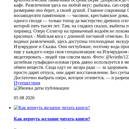
кафе. Развлечения здесь на любой вкус: рыбалка, сап-се
размерами оно берет, а своей душой. Главное сокровище
восьмидесяти памятников — часовни, крестьянские дома,
одного гвоздя — только топор да мастерство древних пло
которой пять тысяч лет. Там, на гладких скалах, выбит
пирамид. Озеро Селигер на привычный водоём не похоже
красивых - Майская коса с длинной песчаной отмелью. Е
водных развлечений, здесь доступны теплоходные экскурс
Изумрудное и Сказка. Они неглубокие, поэтому вода прог
еще у каждого озера своя специализация: на Изумрудном 
медитировать - людей там совсем мало. Фото: @kviztln/1
целебная сульфидно-иловая грязь давно используется в 
обмен веществ. Сюда едут не загара ради — за здоровьем. 
просто дарят отпуск, они дарят восстановление. Без суеты 
Достаточно выбрать озеро, которое отзовется, — и разреш
Путешествия
05 08 2026
Как вернуть желание читать книги?