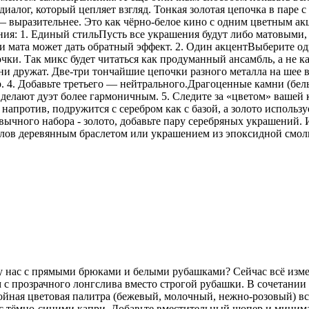
иалог, который цепляет взгляд. Тонкая золотая цепочка в паре 
 — выразительнее. Это как чёрно-белое кино с одним цветным 
ения: 1. Единый стильПусть все украшения будут либо матовыми,
 мата может дать обратный эффект. 2. Один акцентВыберите одн
ки. Так микс будет читаться как продуманный ансамбль, а не ка
 дружат. Две-три тончайшие цепочки разного металла на шее в
р. 4. Добавьте третьего — нейтрального.Драгоценные камни (бе
делают дуэт более гармоничным. 5. Следите за «цветом» вашей
напротив, подружится с серебром как с базой, а золото использу
ычного набора - золото, добавьте пару серебряных украшений. И
аллов деревянным браслетом или украшением из эпоксидной смо
 у нас с прямыми брюками и белыми рубашками? Сейчас всё изм
 с прозрачного лонгслива вместо строгой рубашки. В сочетани
койная цветовая палитра (бежевый, молочный, нежно-розовый) вс
но с тёмно-синими капри. Добавьте вместительный шопер и мини