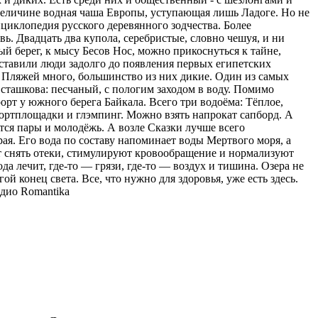
о величине водная чаша Европы, уступающая лишь Ладоге. Но не
циклопедия русского деревянного зодчества. Более
. Двадцать два купола, серебристые, словно чешуя, и ни
ый берег, к мысу Бесов Нос, можно прикоснуться к тайне,
оставили люди задолго до появления первых египетских
 Пляжей много, большинство из них дикие. Один из самых
сташкова: песчаный, с пологим заходом в воду. Помимо
орт у южного берега Байкала. Всего три водоёма: Тёплое,
спортплощадки и глэмпинг. Можно взять напрокат сапборд. А
тся пары и молодёжь. А возле Сказки лучше всего
ая. Его вода по составу напоминает воды Мертвого моря, а
ют снять отеки, стимулируют кровообращение и нормализуют
ода лечит, где-то — грязи, где-то — воздух и тишина. Озера не
ой конец света. Все, что нужно для здоровья, уже есть здесь.
дио Romantika