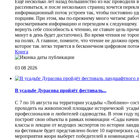
Eщё несколько лет назад большинство из нас проводили в
рассеиваться, и после нескольких страниц хочется перек
информационный поток устроен так, чтобы постоянно уде
порциям. При этом, мы по-прежнему много читаем: рабоч
просматриваем информацию и переходим к следующему. Т
вернуть себе способность к чтению, не ставьте цель проч
минут в день будет достаточно). Во время чтения не торо
на полях. А главное, помните, что чтение не должно пре
которое так легко теряется в бесконечном цифровом пот
Книга
03 08 2026
В усадьбе Дурасова пройдёт фестиваль...
С 7 по 16 августа на территории усадьбы «Люблино» сос
проходить на живописной площадке исторической усадьбы
профессионалов и любителей садоводства. В этом году п
построят свои объекты в рамках номинации «Сады начина
классы и лекции от ведущих экспертов по истории ланд
на фестивале будет представлено более 10 партнерских с
мероприятия жюри выберет победителей в номинациях «Б