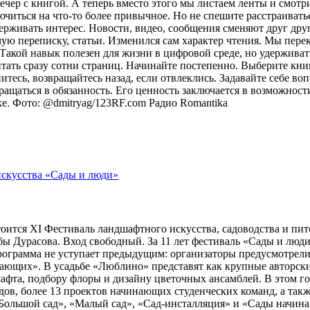
ечер с книгой. А теперь вместо этого мы листаем ленты и смот
лючиться на что-то более привычное. Но не спешите расстраива
рживать интерес. Новости, видео, сообщения сменяют друг друг
ую переписку, статьи. Изменился сам характер чтения. Мы пере
акой навык полезен для жизни в цифровой среде, но удерживат
итать сразу сотни страниц. Начинайте постепенно. Выберите кни
питесь, возвращайтесь назад, если отвлеклись. Задавайте себе во
вращаться в обязанность. Его ценность заключается в возможнос
оке. Фото: @dmitryag/123RF.com
Радио Romantika
тоится XI Фестиваль ландшафтного искусства, садоводства и пи
 Дурасова. Вход свободный. За 11 лет фестиваль «Сады и люди»
рограмма не уступает предыдущим: организаторы предусмотрели
ющих». В усадьбе «Люблино» представят как крупные авторские 
шафта, подбору флоры и дизайну цветочных ансамблей. В этом г
адов, более 13 проектов начинающих студенческих команд, а та
ольшой сад», «Малый сад», «Сад-инсталляция» и «Сады начина