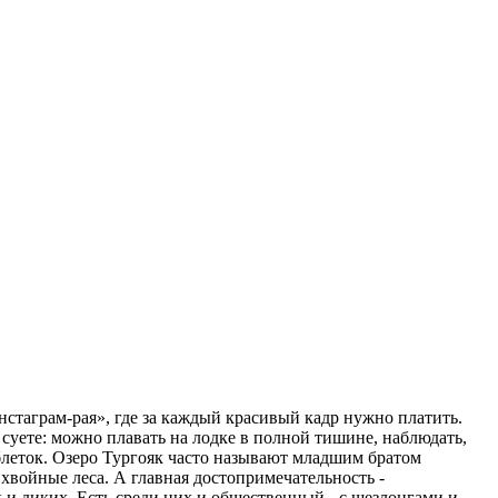
нстаграм-рая», где за каждый красивый кадр нужно платить.
 суете: можно плавать на лодке в полной тишине, наблюдать,
таблеток. Озеро Тургояк часто называют младшим братом
хвойные леса. А главная достопримечательность -
к и диких. Есть среди них и общественный - с шезлонгами и