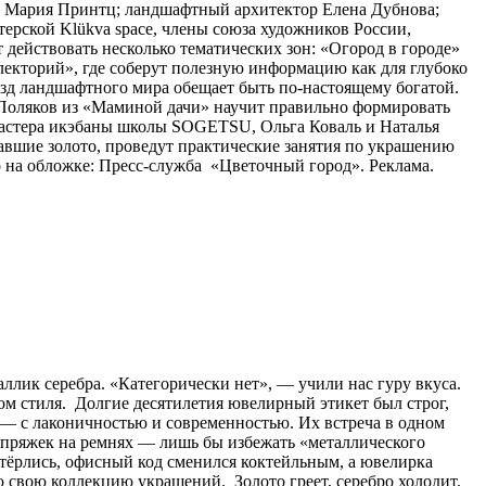
а Мария Принтц; ландшафтный архитектор Елена Дубнова;
рской Klükva space, члены союза художников России,
действовать несколько тематических зон: «Огород в городе»
лекторий», где соберут полезную информацию как для глубоко
ёзд ландшафтного мира обещает быть по-настоящему богатой.
с Поляков из «Маминой дачи» научит правильно формировать
Мастера икэбаны школы SOGETSU, Ольга Коваль и Наталья
авшие золото, проведут практические занятия по украшению
 на обложке: Пресс-служба «Цветочный город». Реклама.
аллик серебра. «Категорически нет», — учили нас гуру вкуса.
ом стиля. Долгие десятилетия ювелирный этикет был строг,
о) — с лаконичностью и современностью. Их встреча в одном
и пряжек на ремнях — лишь бы избежать «металлического
стёрлись, офисный код сменился коктейльным, а ювелирка
 свою коллекцию украшений. Золото греет, серебро холодит.