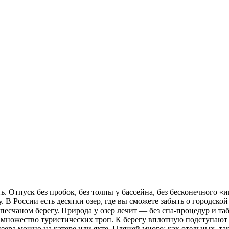
. Отпуск без пробок, без толпы у бассейна, без бесконечного «и
 В России есть десятки озер, где вы сможете забыть о городской
а песчаном берегу. Природа у озер лечит — без спа-процедур и 
х множество туристических троп. К берегу вплотную подступают 
зера можно на катере или яхте. Пляжей много: как отельных, та