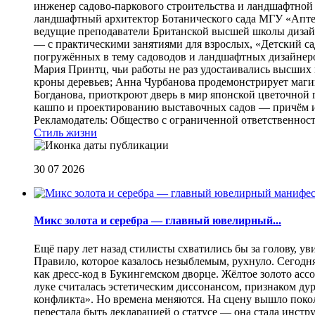
инженер садово-паркового строительства и ландшафтной
ландшафтный архитектор Ботанического сада МГУ «Аптек
ведущие преподаватели Британской высшей школы дизайна
— с практическими занятиями для взрослых, «Детский са
погружённых в тему садоводов и ландшафтных дизайнеров
Мария Принтц, чьи работы не раз удостаивались высших 
кроны деревьев; Анна Чурбанова продемонстрирует маг
Богданова, приоткроют дверь в мир японской цветочной 
кашпо и проектированию выставочных садов — причём их
Рекламодатель: Общество с ограниченной ответственнос
Стиль жизни
30 07 2026
Микс золота и серебра — главный ювелирный...
Ещё пару лет назад стилисты схватились бы за голову, у
Правило, которое казалось незыблемым, рухнуло. Сегодн
как дресс-код в Букингемском дворце. Жёлтое золото асс
луке считалась эстетическим диссонансом, признаком ду
конфликта». Но времена меняются. На сцену вышло покол
перестала быть декларацией о статусе — она стала инст