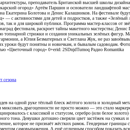
 архитектуры, преподаватель Британской высшей школы дизайн
арский огород» Артём Паршин и основатели ландшафтной масте
 Екатерина Болотова и Денис Калашников. На фестивале будут 
д» — с активностями для детей и подростков, а также «Зелёный 
, так и для широкой публики. Программа мастер-классов от зв
наград фестиваля, раскроет тайны макетного мастерства; Дени
ию топиарной стрижки и создания уникальных зелёных фигур. 
гармонии, а Юлия Безматерных и Светлана Жук, не раз завоёвыв
 уроки будут понятны и новичкам, и бывалым садоводам. Фото
тью «Цветочный город» 0+erid: 2SDnjdTumoq
Радио Romantika
видев на одной руке тёплый блеск жёлтого золота и холодный мет
я миксовать драгоценности не просто можно — это стало маркер
оциировалось с классикой и статусом, серебро (или белое золот
рного тона. Девушки дотошно сверяли цвет застёжек на сумках 
ение, которое не признаёт жёстких рамок. Гендерные границы 
рументом самовыражения. А ещё отличным способом показать всю