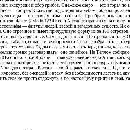
рфинг, экскурсии и сбор грибов. Онежское озеро — это вторая п
 Онего — остров Кижи, где под открытым небом собрана целая эн
 мельницы — и над всем этим возносится Преображенская церковь
тников. Фото: @violin/123RF.com А если отправиться на восточн
ы петроглифы — фигуры людей, зверей и загадочных существ. Их 
. Оно огромное и имеет причудливую форму из-за 160 островов.
сть и благоустроенные. Самый доступный - Центральный пляж О
ии, рыбалка, сплавы и велопрогулки. Тёплые озёра - это эко-кур
ревается хорошо. Рядом с озёрами есть эко-парк, пирсы, кафе, 
нельзя громко разговаривать - оно семейное. На Тёплом собираю
23RF.com Большое Яровое — главное соленое озеро Алтайского кр
местных санаториях. Считается, что грязевые процедуры помога
У каждого озера в России — свой характер и своя сила. Где-то в
курортов, без очередей к врачу, без необходимости лететь на друг
ить себе не просто отдохнуть, а по-настоящему прийти в себя.
Ра