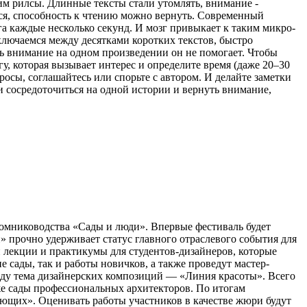
рим рилсы. Длинные тексты стали утомлять, внимание -
ться, способность к чтению можно вернуть. Современный
а каждые несколько секунд. И мозг привыкает к таким микро-
ключаемся между десятками коротких текстов, быстро
ь внимание на одном произведении он не помогает. Чтобы
гу, которая вызывает интерес и определите время (даже 20–30
просы, соглашайтесь или спорьте с автором. И делайте заметки
ти сосредоточиться на одной истории и вернуть внимание,
томниководства «Сады и люди». Впервые фестиваль будет
 прочно удерживает статус главного отраслевого события для
 лекции и практикумы для студентов-дизайнеров, которые
сады, так и работы новичков, а также проведут мастер-
оду тема дизайнерских композиций — «Линия красоты». Всего
кже сады профессиональных архитекторов. По итогам
ющих». Оценивать работы участников в качестве жюри будут