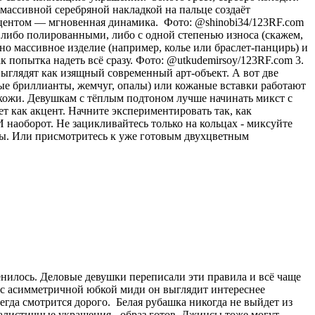
с массивной серебряной накладкой на пальце создаёт
акцентом — мгновенная динамика. Фото: @shinobi34/123RF.com
 либо полированными, либо с одной степенью износа (скажем,
о массивное изделие (например, колье или браслет-панцирь) и
к попытка надеть всё сразу. Фото: @utkudemirsoy/123RF.com 3.
ыглядят как изящный современный арт-объект. А вот две
лые бриллианты, жемчуг, опалы) или кожаные вставки работают
 кожи. Девушкам с тёплым подтоном лучше начинать микст с
ет как акцент. Начните экспериментировать так, как
 наоборот. Не зацикливайтесь только на кольцах - миксуйте
лы. Или присмотритесь к уже готовым двухцветным
енилось. Деловые девушки переписали эти правила и всё чаще
и с асимметричной юбкой миди он выглядит интереснее
егда смотрится дорого. Белая рубашка никогда не выйдет из
малистичные украшения - образ готов. Джинсы тоже могут