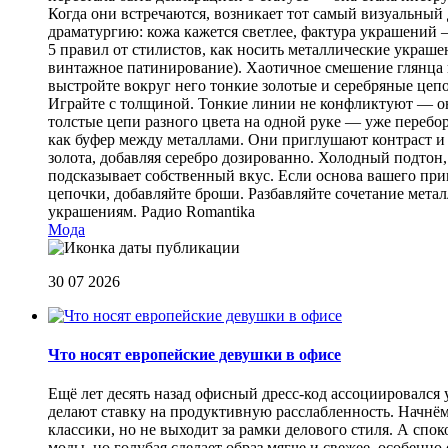
Когда они встречаются, возникает тот самый визуальный д
драматургию: кожа кажется светлее, фактура украшений
5 правил от стилистов, как носить металлические украш
винтажное патинирование). Хаотичное смешение глянца и
выстройте вокруг него тонкие золотые и серебряные цепоч
Играйте с толщиной. Тонкие линии не конфликтуют — они
толстые цепи разного цвета на одной руке — уже перебо
как буфер между металлами. Они приглушают контраст и 
золота, добавляя серебро дозированно. Холодный подтон, 
подсказывает собственный вкус. Если основа вашего прив
цепочки, добавляйте броши. Разбавляйте сочетание мет
украшениям.
Радио Romantika
Мода
30 07 2026
Что носят европейские девушки в офисе
Ещё лет десять назад офисный дресс-код ассоциировался
делают ставку на продуктивную расслабленность. Начнём
классики, но не выходит за рамки делового стиля. А спо
моды, но голубая сделает образ мягче и свежее, особен