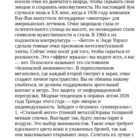
носили очки из дымчатого кварца, чтобы скрывать свои
эмоции и сохранять невозмутимость. Но настоящий бум
случился лишь в XX веке, когда в 1936 году компания
Ray-Ban выпустила легендарные «авиаторы» для
американских летчиков. Очки защищали глаза от
ослепительного солнца на высоте, но неожиданно стали
символом мужественности и стиля. В 1960-х их
подхватила контркультура — «Битлз» и Энди Уорхол
сделали темные очки признаком интеллектуальной
элиты. Сейчас очки носят для того, чтобы скрыться от
реальности. Это «эффект зеркала»: вы видите всех, а вас
— нет. Психологи называют это состоянием
«безопасной анонимности». В переполненном
мегаполисе, где каждый второй смотрит в экран, очки
создают личное пространство. Вы не обязаны никому
улыбаться, не должны поддерживать зрительный
контакт в метро. Это защита от информационной
перегрузки. Модные тенденции в оправах летом 2026
года Тренды этого года — про эмоции и
индивидуальность. Забудьте о безликих «универсалах».
1. «Стальной ангел» (тонкий металл)Оправы толщиной
меньше спички. Выглядят так, будто линзы парят в
воздухе. Это выбор минималистов. Такие очки требуют
идеального цвета кожи и ухоженных бровей, так как
они максимально открывают лицо. Сочетать их лучше с