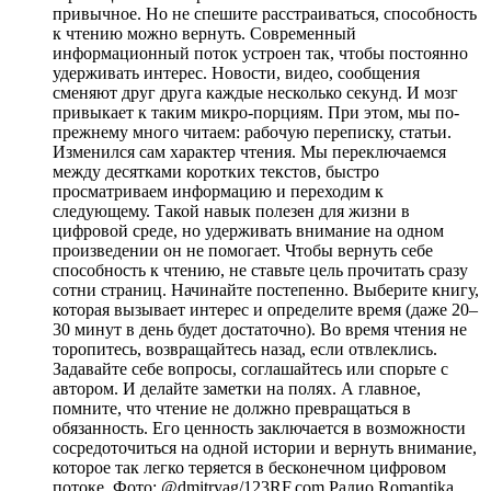
привычное. Но не спешите расстраиваться, способность
к чтению можно вернуть. Современный
информационный поток устроен так, чтобы постоянно
удерживать интерес. Новости, видео, сообщения
сменяют друг друга каждые несколько секунд. И мозг
привыкает к таким микро-порциям. При этом, мы по-
прежнему много читаем: рабочую переписку, статьи.
Изменился сам характер чтения. Мы переключаемся
между десятками коротких текстов, быстро
просматриваем информацию и переходим к
следующему. Такой навык полезен для жизни в
цифровой среде, но удерживать внимание на одном
произведении он не помогает. Чтобы вернуть себе
способность к чтению, не ставьте цель прочитать сразу
сотни страниц. Начинайте постепенно. Выберите книгу,
которая вызывает интерес и определите время (даже 20–
30 минут в день будет достаточно). Во время чтения не
торопитесь, возвращайтесь назад, если отвлеклись.
Задавайте себе вопросы, соглашайтесь или спорьте с
автором. И делайте заметки на полях. А главное,
помните, что чтение не должно превращаться в
обязанность. Его ценность заключается в возможности
сосредоточиться на одной истории и вернуть внимание,
которое так легко теряется в бесконечном цифровом
потоке. Фото: @dmitryag/123RF.com
Радио Romantika