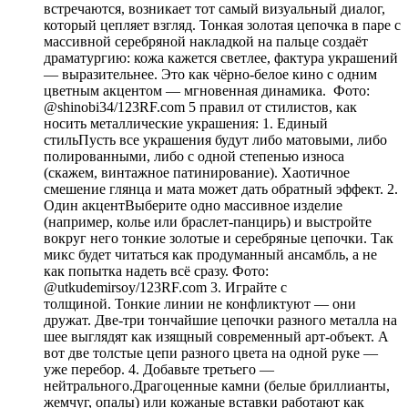
встречаются, возникает тот самый визуальный диалог,
который цепляет взгляд. Тонкая золотая цепочка в паре с
массивной серебряной накладкой на пальце создаёт
драматургию: кожа кажется светлее, фактура украшений
— выразительнее. Это как чёрно-белое кино с одним
цветным акцентом — мгновенная динамика. Фото:
@shinobi34/123RF.com 5 правил от стилистов, как
носить металлические украшения: 1. Единый
стильПусть все украшения будут либо матовыми, либо
полированными, либо с одной степенью износа
(скажем, винтажное патинирование). Хаотичное
смешение глянца и мата может дать обратный эффект. 2.
Один акцентВыберите одно массивное изделие
(например, колье или браслет-панцирь) и выстройте
вокруг него тонкие золотые и серебряные цепочки. Так
микс будет читаться как продуманный ансамбль, а не
как попытка надеть всё сразу. Фото:
@utkudemirsoy/123RF.com 3. Играйте с
толщиной. Тонкие линии не конфликтуют — они
дружат. Две-три тончайшие цепочки разного металла на
шее выглядят как изящный современный арт-объект. А
вот две толстые цепи разного цвета на одной руке —
уже перебор. 4. Добавьте третьего —
нейтрального.Драгоценные камни (белые бриллианты,
жемчуг, опалы) или кожаные вставки работают как