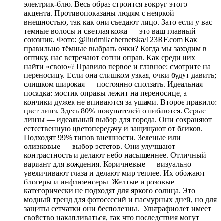
электрик-блю. Весь образ строится вокруг этого
акцента. Противопоказаны людям с неяркой
внешностью, так как они съедают лицо. Зато если у вас
темные волосы и светлая кожа — это ваш главный
союзник. Фото: @liudmilachernetska/123RF.com Как
правильно тёмные выбрать очки? Когда мы заходим в
оптику, нас встречают сотни оправ. Как среди них
найти «свою»? Правило первое и главное: смотрите на
переносицу. Если она слишком узкая, очки будут давить;
слишком широкая — постоянно сползать. Идеальная
посадка: мостик оправы лежит на переносице, а
кончики дужек не впиваются за ушами. Второе правило:
цвет линз. Здесь 80% покупателей ошибаются. Серые
линзы — идеальный выбор для города. Они сохраняют
естественную цветопередачу и защищают от бликов.
Подходят 99% типов внешности. Зеленые или
оливковые — выбор эстетов. Они улучшают
контрастность и делают небо насыщеннее. Отличный
вариант для вождения. Коричневые — визуально
увеличивают глаза и делают мир теплее. Их обожают
блогеры и инфлюенсеры. Желтые и розовые —
категорически не подходят для яркого солнца. Это
модный тренд для фотосессий и пасмурных дней, но для
защиты сетчатки они бесполезны. Ультрафиолет имеет
свойство накапливаться, так что последствия могут