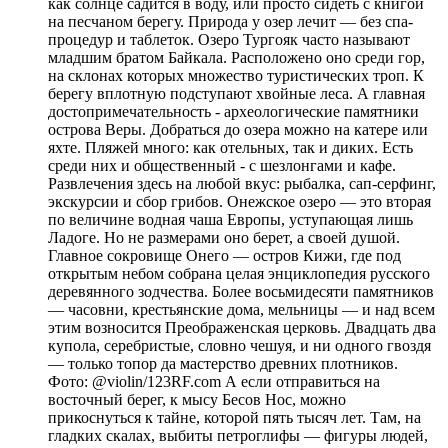
как солнце садится в воду, или просто сидеть с книгой
на песчаном берегу. Природа у озер лечит — без спа-
процедур и таблеток. Озеро Тургояк часто называют
младшим братом Байкала. Расположено оно среди гор,
на склонах которых множество туристических троп. К
берегу вплотную подступают хвойные леса. А главная
достопримечательность - археологические памятники
острова Веры. Добраться до озера можно на катере или
яхте. Пляжей много: как отельных, так и диких. Есть
среди них и общественный - с шезлонгами и кафе.
Развлечения здесь на любой вкус: рыбалка, сап-серфинг,
экскурсии и сбор грибов. Онежское озеро — это вторая
по величине водная чаша Европы, уступающая лишь
Ладоге. Но не размерами оно берет, а своей душой.
Главное сокровище Онего — остров Кижи, где под
открытым небом собрана целая энциклопедия русского
деревянного зодчества. Более восьмидесяти памятников
— часовни, крестьянские дома, мельницы — и над всем
этим возносится Преображенская церковь. Двадцать два
купола, серебристые, словно чешуя, и ни одного гвоздя
— только топор да мастерство древних плотников.
Фото: @violin/123RF.com А если отправиться на
восточный берег, к мысу Бесов Нос, можно
прикоснуться к тайне, которой пять тысяч лет. Там, на
гладких скалах, выбиты петроглифы — фигуры людей,