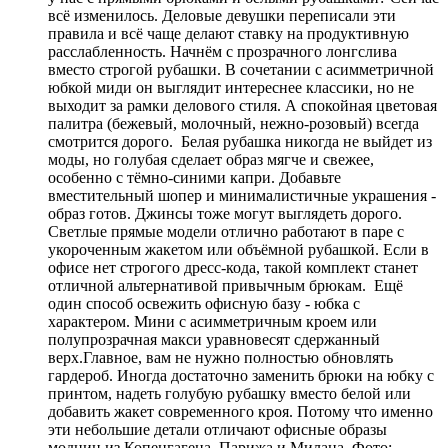
всё изменилось. Деловые девушки переписали эти
правила и всё чаще делают ставку на продуктивную
расслабленность. Начнём с прозрачного лонгслива
вместо строгой рубашки. В сочетании с асимметричной
юбкой миди он выглядит интереснее классики, но не
выходит за рамки делового стиля. А спокойная цветовая
палитра (бежевый, молочный, нежно-розовый) всегда
смотрится дорого. Белая рубашка никогда не выйдет из
моды, но голубая сделает образ мягче и свежее,
особенно с тёмно-синими капри. Добавьте
вместительный шопер и минималистичные украшения -
образ готов. Джинсы тоже могут выглядеть дорого.
Светлые прямые модели отлично работают в паре с
укороченным жакетом или объёмной рубашкой. Если в
офисе нет строгого дресс-кода, такой комплект станет
отличной альтернативой привычным брюкам. Ещё
один способ освежить офисную базу - юбка с
характером. Мини с асимметричным кроем или
полупрозрачная макси уравновесят сдержанный
верх.Главное, вам не нужно полностью обновлять
гардероб. Иногда достаточно заменить брюки на юбку с
принтом, надеть голубую рубашку вместо белой или
добавить жакет современного кроя. Потому что именно
эти небольшие детали отличают офисные образы
модниц из Копенгагена, Парижа и Милана. Фото: