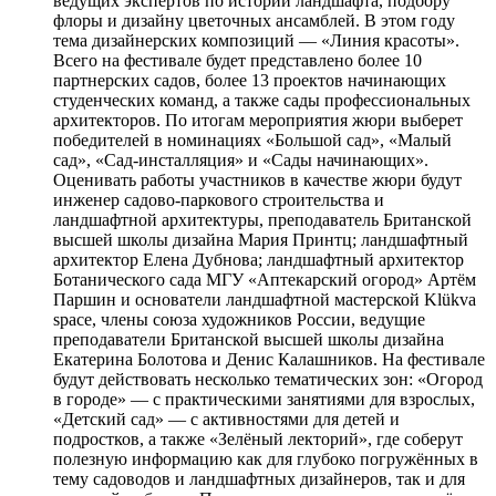
ведущих экспертов по истории ландшафта, подбору
флоры и дизайну цветочных ансамблей. В этом году
тема дизайнерских композиций — «Линия красоты».
Всего на фестивале будет представлено более 10
партнерских садов, более 13 проектов начинающих
студенческих команд, а также сады профессиональных
архитекторов. По итогам мероприятия жюри выберет
победителей в номинациях «Большой сад», «Малый
сад», «Сад-инсталляция» и «Сады начинающих».
Оценивать работы участников в качестве жюри будут
инженер садово-паркового строительства и
ландшафтной архитектуры, преподаватель Британской
высшей школы дизайна Мария Принтц; ландшафтный
архитектор Елена Дубнова; ландшафтный архитектор
Ботанического сада МГУ «Аптекарский огород» Артём
Паршин и основатели ландшафтной мастерской Klükva
space, члены союза художников России, ведущие
преподаватели Британской высшей школы дизайна
Екатерина Болотова и Денис Калашников. На фестивале
будут действовать несколько тематических зон: «Огород
в городе» — с практическими занятиями для взрослых,
«Детский сад» — с активностями для детей и
подростков, а также «Зелёный лекторий», где соберут
полезную информацию как для глубоко погружённых в
тему садоводов и ландшафтных дизайнеров, так и для