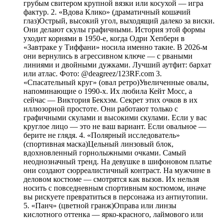
грубым свитером крупной вязки или косухой — игра
фактур. 2. «Вдова Клико» (драматичный кошачий
глаз)Острый, высокий угол, выходящий далеко за виски.
Они делают скулы графичными. История этой формы
уходит корнями в 1950-е, когда Одри Хепберн в
«Завтраке у Тиффани» носила именно такие. В 2026-м
они вернулись в агрессивном ключе — с рваными
линиями и двойными дужками. Лучший аутфит: бархат
или атлас. Фото: @deagreez/123RF.com 3.
«Спасательный круг» (овал ретро)Увеличенные овалы,
напоминающие о 1990-х. Их любила Кейт Мосс, а
сейчас — Виктория Бекхэм. Секрет этих очков в их
иллюзорной простоте. Они работают только с
графичными скулами и высокими скулами. Если у вас
круглое лицо — это не ваш вариант. Если овальное —
берите не глядя. 4. «Полярный исследователь»
(спортивная маска)Цельный линзовый блок,
вдохновленный горнолыжными очками. Самый
неоднозначный тренд. На девушке в шифоновом платье
они создают сюрреалистичный контраст. На мужчине в
деловом костюме — смотрятся как вызов. Их нельзя
носить с повседневным спортивным костюмом, иначе
вы рискуете превратиться в персонажа из антиутопии.
5. «Панч» (цветной гранж)Оправа или линзы
кислотного оттенка — ярко-красного, лаймового или