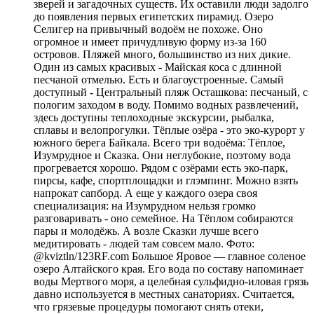
зверей и загадочных существ. Их оставили люди задолго
до появления первых египетских пирамид. Озеро
Селигер на привычный водоём не похоже. Оно
огромное и имеет причудливую форму из-за 160
островов. Пляжей много, большинство из них дикие.
Один из самых красивых - Майская коса с длинной
песчаной отмелью. Есть и благоустроенные. Самый
доступный - Центральный пляж Осташкова: песчаный, с
пологим заходом в воду. Помимо водных развлечений,
здесь доступны теплоходные экскурсии, рыбалка,
сплавы и велопрогулки. Тёплые озёра - это эко-курорт у
южного берега Байкала. Всего три водоёма: Тёплое,
Изумрудное и Сказка. Они неглубокие, поэтому вода
прогревается хорошо. Рядом с озёрами есть эко-парк,
пирсы, кафе, спортплощадки и глэмпинг. Можно взять
напрокат сапборд. А еще у каждого озера своя
специализация: на Изумрудном нельзя громко
разговаривать - оно семейное. На Тёплом собираются
пары и молодёжь. А возле Сказки лучше всего
медитировать - людей там совсем мало. Фото:
@kviztln/123RF.com Большое Яровое — главное соленое
озеро Алтайского края. Его вода по составу напоминает
воды Мертвого моря, а целебная сульфидно-иловая грязь
давно используется в местных санаториях. Считается,
что грязевые процедуры помогают снять отеки,