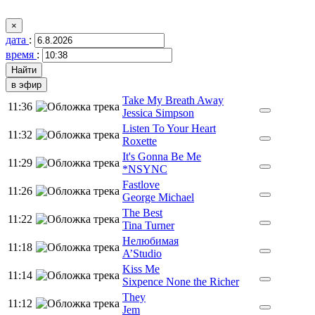
×
дата
:
время
:
в эфир
Take My Breath Away
11:36
Jessica Simpson
Listen To Your Heart
11:32
Roxette
It's Gonna Be Me
11:29
*NSYNC
Fastlove
11:26
George Michael
The Best
11:22
Tina Turner
Нелюбимая
11:18
A’Studio
Kiss Me
11:14
Sixpence None the Richer
They
11:12
Jem