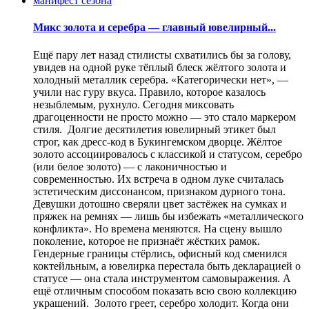
Микс золота и серебра — главный ювелирный...
Ещё пару лет назад стилисты схватились бы за голову,
увидев на одной руке тёплый блеск жёлтого золота и
холодный металлик серебра. «Категорически нет», —
учили нас гуру вкуса. Правило, которое казалось
незыблемым, рухнуло. Сегодня миксовать
драгоценности не просто можно — это стало маркером
стиля. Долгие десятилетия ювелирный этикет был
строг, как дресс-код в Букингемском дворце. Жёлтое
золото ассоциировалось с классикой и статусом, серебро
(или белое золото) — с лаконичностью и
современностью. Их встреча в одном луке считалась
эстетическим диссонансом, признаком дурного тона.
Девушки дотошно сверяли цвет застёжек на сумках и
пряжек на ремнях — лишь бы избежать «металлического
конфликта». Но времена меняются. На сцену вышло
поколение, которое не признаёт жёстких рамок.
Гендерные границы стёрлись, офисный код сменился
коктейльным, а ювелирка перестала быть декларацией о
статусе — она стала инструментом самовыражения. А
ещё отличным способом показать всю свою коллекцию
украшений. Золото греет, серебро холодит. Когда они