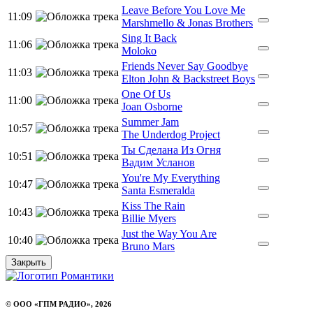
Leave Before You Love Me
11:09
Marshmello & Jonas Brothers
Sing It Back
11:06
Moloko
Friends Never Say Goodbye
11:03
Elton John & Backstreet Boys
One Of Us
11:00
Joan Osborne
Summer Jam
10:57
The Underdog Project
Ты Сделана Из Огня
10:51
Вадим Усланов
You're My Everything
10:47
Santa Esmeralda
Kiss The Rain
10:43
Billie Myers
Just the Way You Are
10:40
Bruno Mars
Закрыть
© ООО «ГПМ РАДИО», 2026