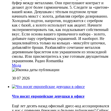
буфер между металлами. Они приглушают контраст и
делают дуэт более гармоничным. 5. Следите за «цветом»
вашей кожи. Девушкам с тёплым подтоном лучше
начинать микст с золота, добавляя серебро дозированно.
Холодный подтон, напротив, подружится с серебром
как с базой, а золото использует как акцент. Начните
экспериментировать так, как подсказывает собственный
вкус. Если основа вашего привычного набора - золото,
добавьте пару серебряных украшений. И наоборот. Не
зацикливайтесь только на кольцах - миксуйте цепочки,
добавляйте броши. Разбавляйте сочетание металлов
деревянным браслетом или украшением из эпоксидной
смолы. Или присмотритесь к уже готовым двухцветным
украшениям.
Радио Romantika
Мода
30 07 2026
Что носят европейские девушки в офисе
Ещё лет десять назад офисный дресс-код ассоциировался
у нас с прямыми брюками и белыми рубашками? Сейчас