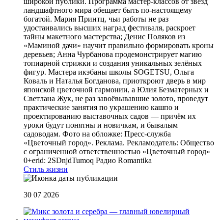
широкой публики. Программа мастер-классов от звёзд
ландшафтного мира обещает быть по-настоящему
богатой. Мария Принтц, чьи работы не раз
удостаивались высших наград фестиваля, раскроет
тайны макетного мастерства; Денис Поляков из
«Маминой дачи» научит правильно формировать кроны
деревьев; Анна Чурбанова продемонстрирует магию
топиарной стрижки и создания уникальных зелёных
фигур. Мастера икэбаны школы SOGETSU, Ольга
Коваль и Наталья Богданова, приоткроют дверь в мир
японской цветочной гармонии, а Юлия Безматерных и
Светлана Жук, не раз завоёвывавшие золото, проведут
практические занятия по украшению кашпо и
проектированию выставочных садов — причём их
уроки будут понятны и новичкам, и бывалым
садоводам. Фото на обложке: Пресс-служба
«Цветочный город». Реклама. Рекламодатель: Общество
с ограниченной ответственностью «Цветочный город»
0+erid: 2SDnjdTumoq
Радио Romantika
Стиль жизни
30 07 2026