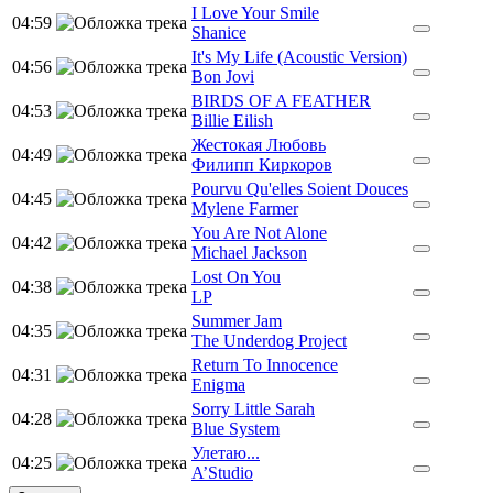
I Love Your Smile
04:59
Shanice
It's My Life (Acoustic Version)
04:56
Bon Jovi
BIRDS OF A FEATHER
04:53
Billie Eilish
Жестокая Любовь
04:49
Филипп Киркоров
Pourvu Qu'elles Soient Douces
04:45
Mylene Farmer
You Are Not Alone
04:42
Michael Jackson
Lost On You
04:38
LP
Summer Jam
04:35
The Underdog Project
Return To Innocence
04:31
Enigma
Sorry Little Sarah
04:28
Blue System
Улетаю...
04:25
A’Studio