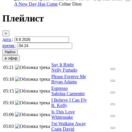
A New Day Has Come
Celine Dion
Плейлист
×
дата
:
время
:
в эфир
Say It Right
05:21
Nelly Furtado
Please Forgive Me
05:18
Bryan Adams
Espresso
05:15
Sabrina Carpenter
I Believe I Can Fly
05:10
R. Kelly
Is This Love
05:06
Whitesnake
I'm Walking Away
05:03
Craig David