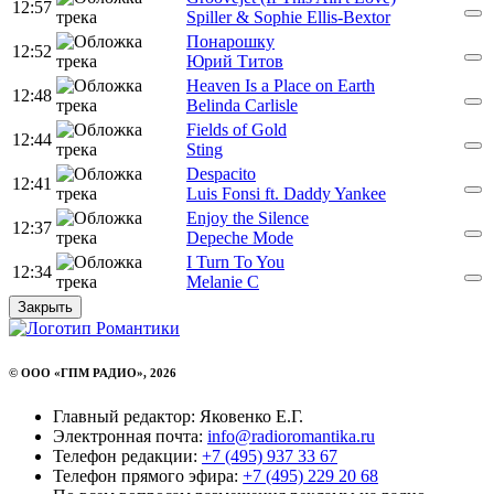
12:57
Spiller & Sophie Ellis-Bextor
Понарошку
12:52
Юрий Титов
Heaven Is a Place on Earth
12:48
Belinda Carlisle
Fields of Gold
12:44
Sting
Despacito
12:41
Luis Fonsi ft. Daddy Yankee
Enjoy the Silence
12:37
Depeche Mode
I Turn To You
12:34
Melanie C
Закрыть
© ООО «ГПМ РАДИО», 2026
Главный редактор: Яковенко Е.Г.
Электронная почта:
info@radioromantika.ru
Телефон редакции:
+7 (495) 937 33 67
Телефон прямого эфира:
+7 (495) 229 20 68