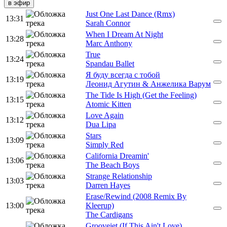
в эфир
Just One Last Dance (Rmx)
13:31
Sarah Connor
When I Dream At Night
13:28
Marc Anthony
True
13:24
Spandau Ballet
Я буду всегда с тобой
13:19
Леонид Агутин & Анжелика Варум
The Tide Is High (Get the Feeling)
13:15
Atomic Kitten
Love Again
13:12
Dua Lipa
Stars
13:09
Simply Red
California Dreamin'
13:06
The Beach Boys
Strange Relationship
13:03
Darren Hayes
Erase/Rewind (2008 Remix By
13:00
Kleerup)
The Cardigans
Groovejet (If This Ain't Love)