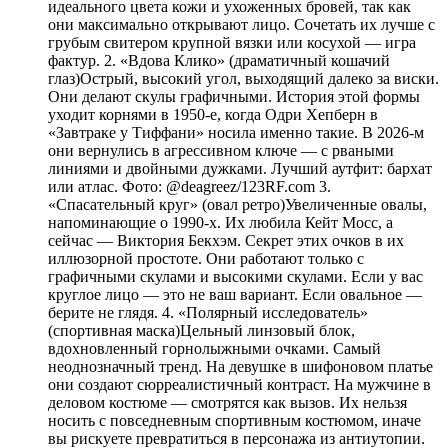
идеального цвета кожи и ухоженных бровей, так как
они максимально открывают лицо. Сочетать их лучше с
грубым свитером крупной вязки или косухой — игра
фактур. 2. «Вдова Клико» (драматичный кошачий
глаз)Острый, высокий угол, выходящий далеко за виски.
Они делают скулы графичными. История этой формы
уходит корнями в 1950-е, когда Одри Хепберн в
«Завтраке у Тиффани» носила именно такие. В 2026-м
они вернулись в агрессивном ключе — с рваными
линиями и двойными дужками. Лучший аутфит: бархат
или атлас. Фото: @deagreez/123RF.com 3.
«Спасательный круг» (овал ретро)Увеличенные овалы,
напоминающие о 1990-х. Их любила Кейт Мосс, а
сейчас — Виктория Бекхэм. Секрет этих очков в их
иллюзорной простоте. Они работают только с
графичными скулами и высокими скулами. Если у вас
круглое лицо — это не ваш вариант. Если овальное —
берите не глядя. 4. «Полярный исследователь»
(спортивная маска)Цельный линзовый блок,
вдохновленный горнолыжными очками. Самый
неоднозначный тренд. На девушке в шифоновом платье
они создают сюрреалистичный контраст. На мужчине в
деловом костюме — смотрятся как вызов. Их нельзя
носить с повседневным спортивным костюмом, иначе
вы рискуете превратиться в персонажа из антиутопии.