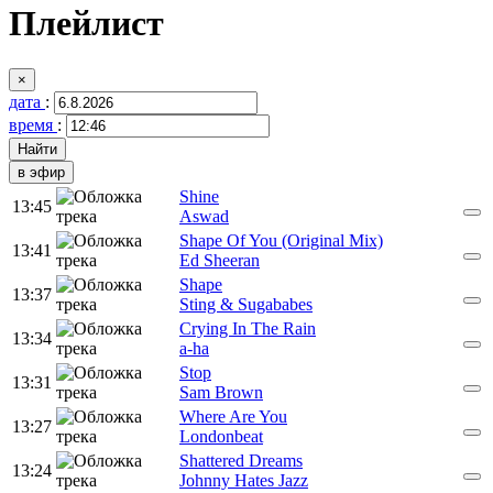
Плейлист
×
дата
:
время
:
в эфир
Shine
13:45
Aswad
Shape Of You (Original Mix)
13:41
Ed Sheeran
Shape
13:37
Sting & Sugababes
Crying In The Rain
13:34
a-ha
Stop
13:31
Sam Brown
Where Are You
13:27
Londonbeat
Shattered Dreams
13:24
Johnny Hates Jazz