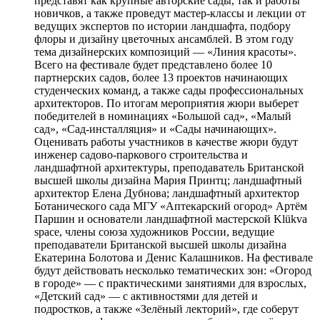
представят как крупные авторские сады, так и работы
новичков, а также проведут мастер-классы и лекции от
ведущих экспертов по истории ландшафта, подбору
флоры и дизайну цветочных ансамблей. В этом году
тема дизайнерских композиций — «Линия красоты».
Всего на фестивале будет представлено более 10
партнерских садов, более 13 проектов начинающих
студенческих команд, а также сады профессиональных
архитекторов. По итогам мероприятия жюри выберет
победителей в номинациях «Большой сад», «Малый
сад», «Сад-инсталляция» и «Сады начинающих».
Оценивать работы участников в качестве жюри будут
инженер садово-паркового строительства и
ландшафтной архитектуры, преподаватель Британской
высшей школы дизайна Мария Принтц; ландшафтный
архитектор Елена Дубнова; ландшафтный архитектор
Ботанического сада МГУ «Аптекарский огород» Артём
Паршин и основатели ландшафтной мастерской Klükva
space, члены союза художников России, ведущие
преподаватели Британской высшей школы дизайна
Екатерина Болотова и Денис Калашников. На фестивале
будут действовать несколько тематических зон: «Огород
в городе» — с практическими занятиями для взрослых,
«Детский сад» — с активностями для детей и
подростков, а также «Зелёный лекторий», где соберут