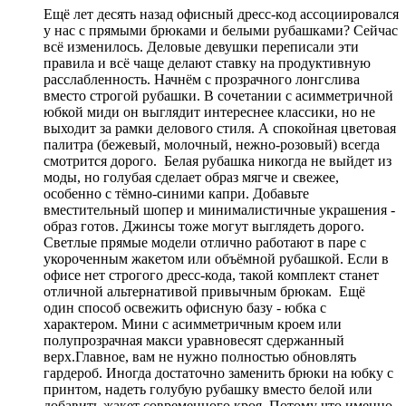
Ещё лет десять назад офисный дресс-код ассоциировался
у нас с прямыми брюками и белыми рубашками? Сейчас
всё изменилось. Деловые девушки переписали эти
правила и всё чаще делают ставку на продуктивную
расслабленность. Начнём с прозрачного лонгслива
вместо строгой рубашки. В сочетании с асимметричной
юбкой миди он выглядит интереснее классики, но не
выходит за рамки делового стиля. А спокойная цветовая
палитра (бежевый, молочный, нежно-розовый) всегда
смотрится дорого. Белая рубашка никогда не выйдет из
моды, но голубая сделает образ мягче и свежее,
особенно с тёмно-синими капри. Добавьте
вместительный шопер и минималистичные украшения -
образ готов. Джинсы тоже могут выглядеть дорого.
Светлые прямые модели отлично работают в паре с
укороченным жакетом или объёмной рубашкой. Если в
офисе нет строгого дресс-кода, такой комплект станет
отличной альтернативой привычным брюкам. Ещё
один способ освежить офисную базу - юбка с
характером. Мини с асимметричным кроем или
полупрозрачная макси уравновесят сдержанный
верх.Главное, вам не нужно полностью обновлять
гардероб. Иногда достаточно заменить брюки на юбку с
принтом, надеть голубую рубашку вместо белой или
добавить жакет современного кроя. Потому что именно