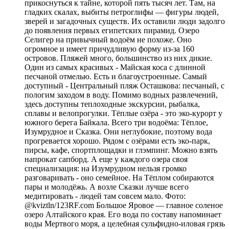
прикоснуться к тайне, которой пять тысяч лет. Там, на
гладких скалах, выбиты петроглифы — фигуры людей,
зверей и загадочных существ. Их оставили люди задолго
до появления первых египетских пирамид. Озеро
Селигер на привычный водоём не похоже. Оно
огромное и имеет причудливую форму из-за 160
островов. Пляжей много, большинство из них дикие.
Один из самых красивых - Майская коса с длинной
песчаной отмелью. Есть и благоустроенные. Самый
доступный - Центральный пляж Осташкова: песчаный, с
пологим заходом в воду. Помимо водных развлечений,
здесь доступны теплоходные экскурсии, рыбалка,
сплавы и велопрогулки. Тёплые озёра - это эко-курорт у
южного берега Байкала. Всего три водоёма: Тёплое,
Изумрудное и Сказка. Они неглубокие, поэтому вода
прогревается хорошо. Рядом с озёрами есть эко-парк,
пирсы, кафе, спортплощадки и глэмпинг. Можно взять
напрокат сапборд. А еще у каждого озера своя
специализация: на Изумрудном нельзя громко
разговаривать - оно семейное. На Тёплом собираются
пары и молодёжь. А возле Сказки лучше всего
медитировать - людей там совсем мало. Фото:
@kviztln/123RF.com Большое Яровое — главное соленое
озеро Алтайского края. Его вода по составу напоминает
воды Мертвого моря, а целебная сульфидно-иловая грязь