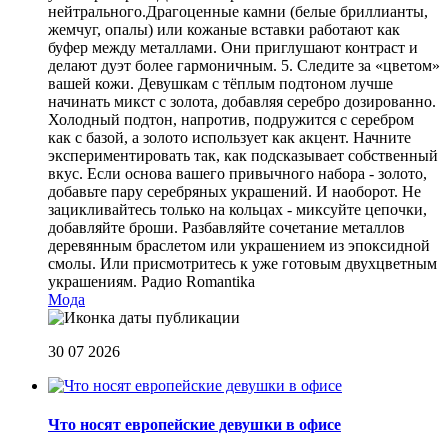
нейтрального.Драгоценные камни (белые бриллианты,
жемчуг, опалы) или кожаные вставки работают как
буфер между металлами. Они приглушают контраст и
делают дуэт более гармоничным. 5. Следите за «цветом»
вашей кожи. Девушкам с тёплым подтоном лучше
начинать микст с золота, добавляя серебро дозированно.
Холодный подтон, напротив, подружится с серебром
как с базой, а золото использует как акцент. Начните
экспериментировать так, как подсказывает собственный
вкус. Если основа вашего привычного набора - золото,
добавьте пару серебряных украшений. И наоборот. Не
зацикливайтесь только на кольцах - миксуйте цепочки,
добавляйте броши. Разбавляйте сочетание металлов
деревянным браслетом или украшением из эпоксидной
смолы. Или присмотритесь к уже готовым двухцветным
украшениям.
Радио Romantika
Мода
30 07 2026
Что носят европейские девушки в офисе