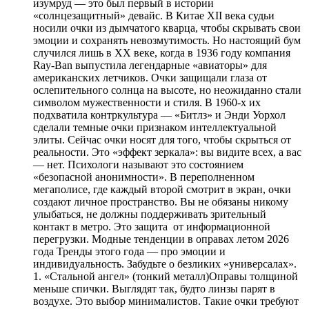
изумруд — это был первый в истории
«солнцезащитный» девайс. В Китае XII века судьи
носили очки из дымчатого кварца, чтобы скрывать свои
эмоции и сохранять невозмутимость. Но настоящий бум
случился лишь в XX веке, когда в 1936 году компания
Ray-Ban выпустила легендарные «авиаторы» для
американских летчиков. Очки защищали глаза от
ослепительного солнца на высоте, но неожиданно стали
символом мужественности и стиля. В 1960-х их
подхватила контркультура — «Битлз» и Энди Уорхол
сделали темные очки признаком интеллектуальной
элиты. Сейчас очки носят для того, чтобы скрыться от
реальности. Это «эффект зеркала»: вы видите всех, а вас
— нет. Психологи называют это состоянием
«безопасной анонимности». В переполненном
мегаполисе, где каждый второй смотрит в экран, очки
создают личное пространство. Вы не обязаны никому
улыбаться, не должны поддерживать зрительный
контакт в метро. Это защита от информационной
перегрузки. Модные тенденции в оправах летом 2026
года Тренды этого года — про эмоции и
индивидуальность. Забудьте о безликих «универсалах».
1. «Стальной ангел» (тонкий металл)Оправы толщиной
меньше спички. Выглядят так, будто линзы парят в
воздухе. Это выбор минималистов. Такие очки требуют