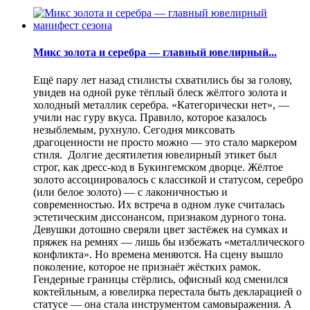
Микс золота и серебра — главный ювелирный...
Ещё пару лет назад стилисты схватились бы за голову,
увидев на одной руке тёплый блеск жёлтого золота и
холодный металлик серебра. «Категорически нет», —
учили нас гуру вкуса. Правило, которое казалось
незыблемым, рухнуло. Сегодня миксовать
драгоценности не просто можно — это стало маркером
стиля. Долгие десятилетия ювелирный этикет был
строг, как дресс-код в Букингемском дворце. Жёлтое
золото ассоциировалось с классикой и статусом, серебро
(или белое золото) — с лаконичностью и
современностью. Их встреча в одном луке считалась
эстетическим диссонансом, признаком дурного тона.
Девушки дотошно сверяли цвет застёжек на сумках и
пряжек на ремнях — лишь бы избежать «металлического
конфликта». Но времена меняются. На сцену вышло
поколение, которое не признаёт жёстких рамок.
Гендерные границы стёрлись, офисный код сменился
коктейльным, а ювелирка перестала быть декларацией о
статусе — она стала инструментом самовыражения. А