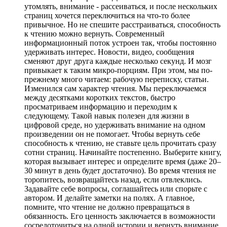
утомлять, внимание - рассеиваться, и после нескольких
страниц хочется переключиться на что-то более
привычное. Но не спешите расстраиваться, способность
к чтению можно вернуть. Современный
информационный поток устроен так, чтобы постоянно
удерживать интерес. Новости, видео, сообщения
сменяют друг друга каждые несколько секунд. И мозг
привыкает к таким микро-порциям. При этом, мы по-
прежнему много читаем: рабочую переписку, статьи.
Изменился сам характер чтения. Мы переключаемся
между десятками коротких текстов, быстро
просматриваем информацию и переходим к
следующему. Такой навык полезен для жизни в
цифровой среде, но удерживать внимание на одном
произведении он не помогает. Чтобы вернуть себе
способность к чтению, не ставьте цель прочитать сразу
сотни страниц. Начинайте постепенно. Выберите книгу,
которая вызывает интерес и определите время (даже 20–
30 минут в день будет достаточно). Во время чтения не
торопитесь, возвращайтесь назад, если отвлеклись.
Задавайте себе вопросы, соглашайтесь или спорьте с
автором. И делайте заметки на полях. А главное,
помните, что чтение не должно превращаться в
обязанность. Его ценность заключается в возможности
сосредоточиться на одной истории и вернуть внимание,