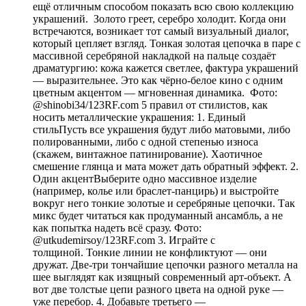
ещё отличным способом показать всю свою коллекцию
украшений. Золото греет, серебро холодит. Когда они
встречаются, возникает тот самый визуальный диалог,
который цепляет взгляд. Тонкая золотая цепочка в паре с
массивной серебряной накладкой на пальце создаёт
драматургию: кожа кажется светлее, фактура украшений
— выразительнее. Это как чёрно-белое кино с одним
цветным акцентом — мгновенная динамика. Фото:
@shinobi34/123RF.com 5 правил от стилистов, как
носить металлические украшения: 1. Единый
стильПусть все украшения будут либо матовыми, либо
полированными, либо с одной степенью износа
(скажем, винтажное патинирование). Хаотичное
смешение глянца и мата может дать обратный эффект. 2.
Один акцентВыберите одно массивное изделие
(например, колье или браслет-панцирь) и выстройте
вокруг него тонкие золотые и серебряные цепочки. Так
микс будет читаться как продуманный ансамбль, а не
как попытка надеть всё сразу. Фото:
@utkudemirsoy/123RF.com 3. Играйте с
толщиной. Тонкие линии не конфликтуют — они
дружат. Две-три тончайшие цепочки разного металла на
шее выглядят как изящный современный арт-объект. А
вот две толстые цепи разного цвета на одной руке —
уже перебор. 4. Добавьте третьего —