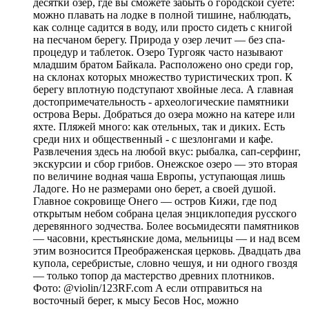
десятки озер, где вы сможете забыть о городской суете:
можно плавать на лодке в полной тишине, наблюдать,
как солнце садится в воду, или просто сидеть с книгой
на песчаном берегу. Природа у озер лечит — без спа-
процедур и таблеток. Озеро Тургояк часто называют
младшим братом Байкала. Расположено оно среди гор,
на склонах которых множество туристических троп. К
берегу вплотную подступают хвойные леса. А главная
достопримечательность - археологические памятники
острова Веры. Добраться до озера можно на катере или
яхте. Пляжей много: как отельных, так и диких. Есть
среди них и общественный - с шезлонгами и кафе.
Развлечения здесь на любой вкус: рыбалка, сап-серфинг,
экскурсии и сбор грибов. Онежское озеро — это вторая
по величине водная чаша Европы, уступающая лишь
Ладоге. Но не размерами оно берет, а своей душой.
Главное сокровище Онего — остров Кижи, где под
открытым небом собрана целая энциклопедия русского
деревянного зодчества. Более восьмидесяти памятников
— часовни, крестьянские дома, мельницы — и над всем
этим возносится Преображенская церковь. Двадцать два
купола, серебристые, словно чешуя, и ни одного гвоздя
— только топор да мастерство древних плотников.
Фото: @violin/123RF.com А если отправиться на
восточный берег, к мысу Бесов Нос, можно