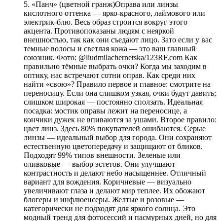
5. «Панч» (цветной гранж)Оправа или линзы
кислотного оттенка — ярко-красного, лаймового или
электрик-блю. Весь образ строится вокруг этого
акцента. Противопоказаны людям с неяркой
внешностью, так как они съедают лицо. Зато если у вас
темные волосы и светлая кожа — это ваш главный
союзник. Фото: @liudmilachernetska/123RF.com Как
правильно тёмные выбрать очки? Когда мы заходим в
оптику, нас встречают сотни оправ. Как среди них
найти «свою»? Правило первое и главное: смотрите на
переносицу. Если она слишком узкая, очки будут давить;
слишком широкая — постоянно сползать. Идеальная
посадка: мостик оправы лежит на переносице, а
кончики дужек не впиваются за ушами. Второе правило:
цвет линз. Здесь 80% покупателей ошибаются. Серые
линзы — идеальный выбор для города. Они сохраняют
естественную цветопередачу и защищают от бликов.
Подходят 99% типов внешности. Зеленые или
оливковые — выбор эстетов. Они улучшают
контрастность и делают небо насыщеннее. Отличный
вариант для вождения. Коричневые — визуально
увеличивают глаза и делают мир теплее. Их обожают
блогеры и инфлюенсеры. Желтые и розовые —
категорически не подходят для яркого солнца. Это
модный тренд для фотосессий и пасмурных дней, но для