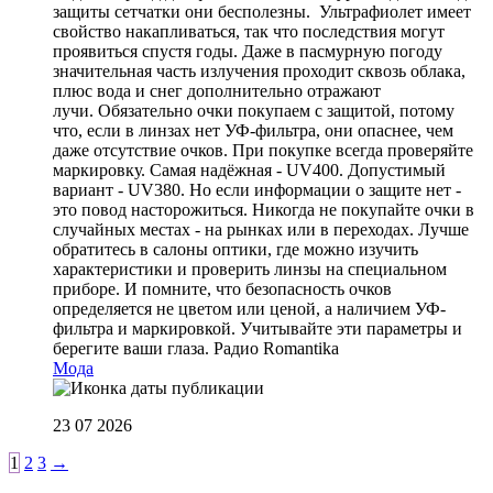
защиты сетчатки они бесполезны. Ультрафиолет имеет
свойство накапливаться, так что последствия могут
проявиться спустя годы. Даже в пасмурную погоду
значительная часть излучения проходит сквозь облака,
плюс вода и снег дополнительно отражают
лучи. Обязательно очки покупаем с защитой, потому
что, если в линзах нет УФ-фильтра, они опаснее, чем
даже отсутствие очков. При покупке всегда проверяйте
маркировку. Самая надёжная - UV400. Допустимый
вариант - UV380. Но если информации о защите нет -
это повод насторожиться. Никогда не покупайте очки в
случайных местах - на рынках или в переходах. Лучше
обратитесь в салоны оптики, где можно изучить
характеристики и проверить линзы на специальном
приборе. И помните, что безопасность очков
определяется не цветом или ценой, а наличием УФ-
фильтра и маркировкой. Учитывайте эти параметры и
берегите ваши глаза.
Радио Romantika
Мода
23 07 2026
1
2
3
→