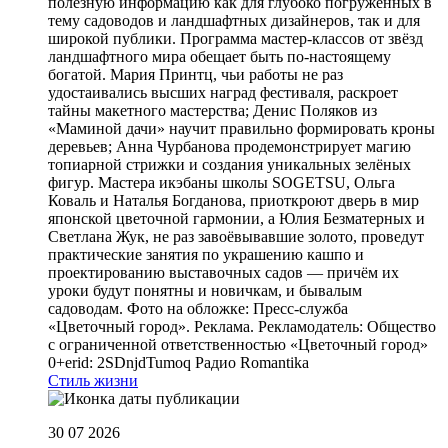
полезную информацию как для глубоко погружённых в
тему садоводов и ландшафтных дизайнеров, так и для
широкой публики. Программа мастер-классов от звёзд
ландшафтного мира обещает быть по-настоящему
богатой. Мария Принтц, чьи работы не раз
удостаивались высших наград фестиваля, раскроет
тайны макетного мастерства; Денис Поляков из
«Маминой дачи» научит правильно формировать кроны
деревьев; Анна Чурбанова продемонстрирует магию
топиарной стрижки и создания уникальных зелёных
фигур. Мастера икэбаны школы SOGETSU, Ольга
Коваль и Наталья Богданова, приоткроют дверь в мир
японской цветочной гармонии, а Юлия Безматерных и
Светлана Жук, не раз завоёвывавшие золото, проведут
практические занятия по украшению кашпо и
проектированию выставочных садов — причём их
уроки будут понятны и новичкам, и бывалым
садоводам. Фото на обложке: Пресс-служба
«Цветочный город». Реклама. Рекламодатель: Общество
с ограниченной ответственностью «Цветочный город»
0+erid: 2SDnjdTumoq
Радио Romantika
Стиль жизни
30 07 2026