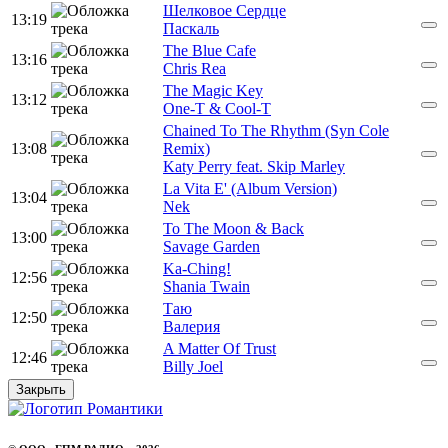
Шелковое Сердце
13:19
Паскаль
The Blue Cafe
13:16
Chris Rea
The Magic Key
13:12
One-T & Cool-T
Chained To The Rhythm (Syn Cole
13:08
Remix)
Katy Perry feat. Skip Marley
La Vita E' (Album Version)
13:04
Nek
To The Moon & Back
13:00
Savage Garden
Ka-Ching!
12:56
Shania Twain
Таю
12:50
Валерия
A Matter Of Trust
12:46
Billy Joel
Закрыть