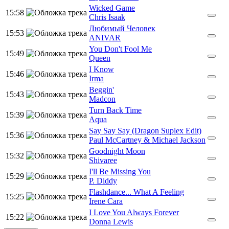
Wicked Game
15:58
Chris Isaak
Любимый Человек
15:53
ANIVAR
You Don't Fool Me
15:49
Queen
I Know
15:46
Irma
Beggin'
15:43
Madcon
Turn Back Time
15:39
Aqua
Say Say Say (Dragon Suplex Edit)
15:36
Paul McCartney & Michael Jackson
Goodnight Moon
15:32
Shivaree
I'll Be Missing You
15:29
P. Diddy
Flashdance... What A Feeling
15:25
Irene Cara
I Love You Always Forever
15:22
Donna Lewis