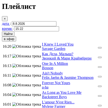
Плейлист
×
дата
:
время
:
в эфир
I Knew I Loved You
16:20
Savage Garden
Как Дела, Малыш?
16:17
Звонкий & Мари Краймбрери
One In A Million
16:13
Bosson
Ain't Nobody
16:11
Felix Jaehn & Jasmine Thompson
Forever Not Yours
16:08
a-ha
As Long as You Love Me
16:04
Backstreet Boys
L'amour N'est Rien...
16:01
Mylene Farmer