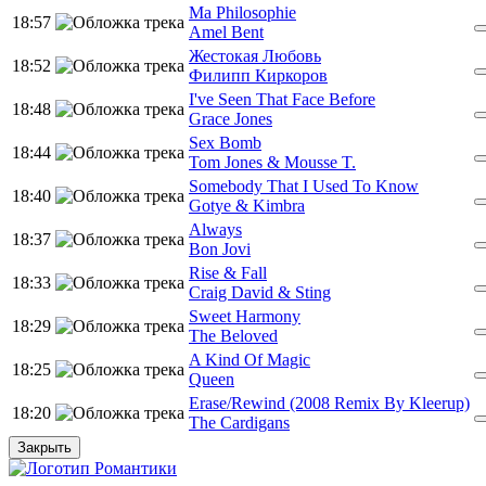
Ma Philosophie
18:57
Amel Bent
Жестокая Любовь
18:52
Филипп Киркоров
I've Seen That Face Before
18:48
Grace Jones
Sex Bomb
18:44
Tom Jones & Mousse T.
Somebody That I Used To Know
18:40
Gotye & Kimbra
Always
18:37
Bon Jovi
Rise & Fall
18:33
Craig David & Sting
Sweet Harmony
18:29
The Beloved
A Kind Of Magic
18:25
Queen
Erase/Rewind (2008 Remix By Kleerup)
18:20
The Cardigans
Закрыть