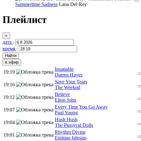
Summertime Sadness
Lana Del Rey
Плейлист
×
дата
:
время
:
в эфир
Insatiable
19:19
Darren Hayes
Save Your Tears
19:16
The Weeknd
Believe
19:12
Elton John
Every Time You Go Away
19:07
Paul Young
Hush Hush
19:04
The Pussycat Dolls
Rhythm Divine
19:01
Enrique Iglesias