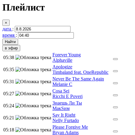
Плейлист
×
дата
:
время
:
в эфир
Forever Young
05:38
Alphaville
Apologize
05:35
Timbaland feat. OneRepublic
Never Be The Same Again
05:31
Melanie C
Cosa Sei
05:27
Ricchi E Poveri
Знаешь Ли Ты
05:24
МакSим
Say It Right
05:21
Nelly Furtado
Please Forgive Me
05:18
Bryan Adams