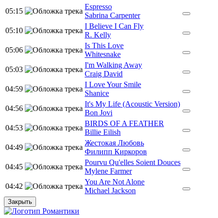
Espresso
05:15
Sabrina Carpenter
I Believe I Can Fly
05:10
R. Kelly
Is This Love
05:06
Whitesnake
I'm Walking Away
05:03
Craig David
I Love Your Smile
04:59
Shanice
It's My Life (Acoustic Version)
04:56
Bon Jovi
BIRDS OF A FEATHER
04:53
Billie Eilish
Жестокая Любовь
04:49
Филипп Киркоров
Pourvu Qu'elles Soient Douces
04:45
Mylene Farmer
You Are Not Alone
04:42
Michael Jackson
Закрыть