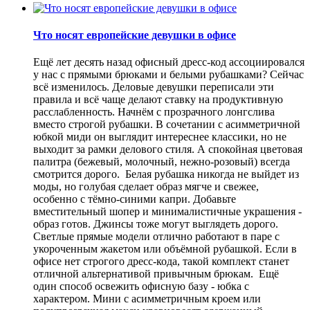
Что носят европейские девушки в офисе
Ещё лет десять назад офисный дресс-код ассоциировался
у нас с прямыми брюками и белыми рубашками? Сейчас
всё изменилось. Деловые девушки переписали эти
правила и всё чаще делают ставку на продуктивную
расслабленность. Начнём с прозрачного лонгслива
вместо строгой рубашки. В сочетании с асимметричной
юбкой миди он выглядит интереснее классики, но не
выходит за рамки делового стиля. А спокойная цветовая
палитра (бежевый, молочный, нежно-розовый) всегда
смотрится дорого. Белая рубашка никогда не выйдет из
моды, но голубая сделает образ мягче и свежее,
особенно с тёмно-синими капри. Добавьте
вместительный шопер и минималистичные украшения -
образ готов. Джинсы тоже могут выглядеть дорого.
Светлые прямые модели отлично работают в паре с
укороченным жакетом или объёмной рубашкой. Если в
офисе нет строгого дресс-кода, такой комплект станет
отличной альтернативой привычным брюкам. Ещё
один способ освежить офисную базу - юбка с
характером. Мини с асимметричным кроем или