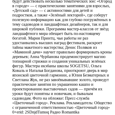
будут действовать несколько тематических зон: «Огород
в городе» — с практическими занятиями для взрослых,
«Детский сад» — с активностями для детей и
подростков, а также «Зелёный лекторий», где соберут
полезную информацию как для глубоко погружённых в
тему садоводов и ландшафтных дизайнеров, так и для
широкой публики. Программа мастер-классов от звёзд
ландшафтного мира обещает быть по-настоящему
богатой. Мария Принтц, чьи работы не раз
удостаивались высших наград фестиваля, раскроет
тайны макетного мастерства; Денис Поляков из
«Маминой дачи» научит правильно формировать кроны
деревьев; Анна Чурбанова продемонстрирует магию
топиарной стрижки и создания уникальных зелёных
фигур. Мастера икэбаны школы SOGETSU, Ольга
Коваль и Наталья Богданова, приоткроют дверь в мир
японской цветочной гармонии, а Юлия Безматерных и
Светлана Жук, не раз завоёвывавшие золото, проведут
практические занятия по украшению кашпо и
проектированию выставочных садов — причём их
уроки будут понятны и новичкам, и бывалым
садоводам. Фото на обложке: Пресс-служба
«Цветочный город». Реклама. Рекламодатель: Общество
с ограниченной ответственностью «Цветочный город»
0+erid: 2SDnjdTumoq
Радио Romantika