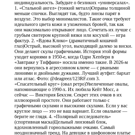
индивидуальность. Забудьте о безликих «универсалах».
1. «Стальной ангел» (тонкий металл)Оправы толщиной
меньше спички. Выглядят так, будто линзы парят в
воздухе. Это выбор минималистов. Такие очки требуют
идеального цвета кожи и ухоженных бровей, так как
они максимально открывают лицо. Сочетать их лучше с
грубым свитером крупной вязки или косухой — игра
фактур. 2. «Вдова Клико» (драматичный кошачий
глаз)Острый, высокий угол, выходящий далеко за виски.
Они делают скулы графичными. История этой формы
уходит корнями в 1950-е, когда Одри Хепберн в
«Завтраке у Тиффани» носила именно такие. В 2026-м
они вернулись в агрессивном ключе — с рваными
линиями и двойными дужками. Лучший аутфит: бархат
или атлас. Фото: @deagreez/123RF.com 3.
«Спасательный круг» (овал ретро)Увеличенные овалы,
напоминающие о 1990-х. Их любила Кейт Мосс, а
сейчас — Виктория Бекхэм. Секрет этих очков в их
иллюзорной простоте. Они работают только с
графичными скулами и высокими скулами. Если у вас
круглое лицо — это не ваш вариант. Если овальное —
берите не глядя. 4. «Полярный исследователь»
(спортивная маска)Цельный линзовый блок,
вдохновленный горнолыжными очками. Самый
неоднозначный тренд. На девушке в шифоновом платье