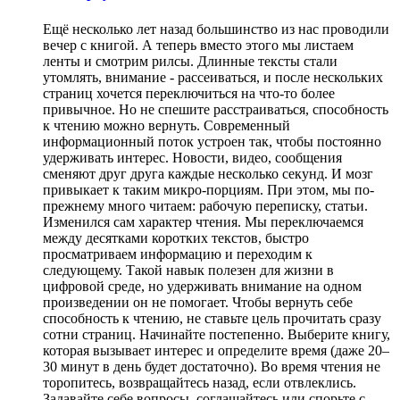
Eщё несколько лет назад большинство из нас проводили
вечер с книгой. А теперь вместо этого мы листаем
ленты и смотрим рилсы. Длинные тексты стали
утомлять, внимание - рассеиваться, и после нескольких
страниц хочется переключиться на что-то более
привычное. Но не спешите расстраиваться, способность
к чтению можно вернуть. Современный
информационный поток устроен так, чтобы постоянно
удерживать интерес. Новости, видео, сообщения
сменяют друг друга каждые несколько секунд. И мозг
привыкает к таким микро-порциям. При этом, мы по-
прежнему много читаем: рабочую переписку, статьи.
Изменился сам характер чтения. Мы переключаемся
между десятками коротких текстов, быстро
просматриваем информацию и переходим к
следующему. Такой навык полезен для жизни в
цифровой среде, но удерживать внимание на одном
произведении он не помогает. Чтобы вернуть себе
способность к чтению, не ставьте цель прочитать сразу
сотни страниц. Начинайте постепенно. Выберите книгу,
которая вызывает интерес и определите время (даже 20–
30 минут в день будет достаточно). Во время чтения не
торопитесь, возвращайтесь назад, если отвлеклись.
Задавайте себе вопросы, соглашайтесь или спорьте с