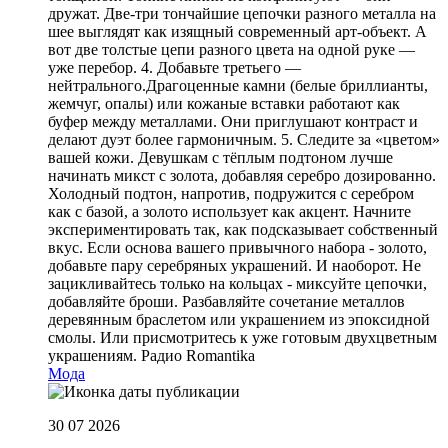
дружат. Две-три тончайшие цепочки разного металла на
шее выглядят как изящный современный арт-объект. А
вот две толстые цепи разного цвета на одной руке —
уже перебор. 4. Добавьте третьего —
нейтрального.Драгоценные камни (белые бриллианты,
жемчуг, опалы) или кожаные вставки работают как
буфер между металлами. Они приглушают контраст и
делают дуэт более гармоничным. 5. Следите за «цветом»
вашей кожи. Девушкам с тёплым подтоном лучше
начинать микст с золота, добавляя серебро дозированно.
Холодный подтон, напротив, подружится с серебром
как с базой, а золото использует как акцент. Начните
экспериментировать так, как подсказывает собственный
вкус. Если основа вашего привычного набора - золото,
добавьте пару серебряных украшений. И наоборот. Не
зацикливайтесь только на кольцах - миксуйте цепочки,
добавляйте броши. Разбавляйте сочетание металлов
деревянным браслетом или украшением из эпоксидной
смолы. Или присмотритесь к уже готовым двухцветным
украшениям.
Радио Romantika
Мода
30 07 2026