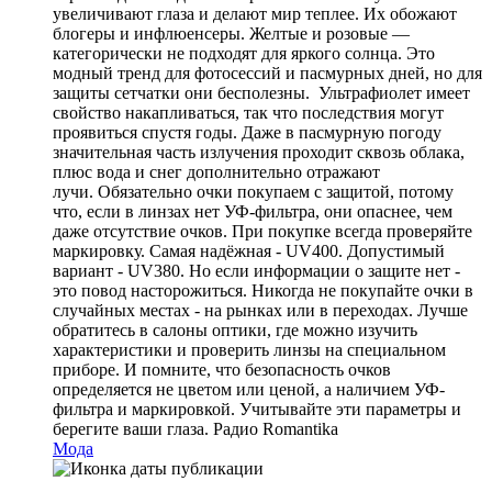
увеличивают глаза и делают мир теплее. Их обожают
блогеры и инфлюенсеры. Желтые и розовые —
категорически не подходят для яркого солнца. Это
модный тренд для фотосессий и пасмурных дней, но для
защиты сетчатки они бесполезны. Ультрафиолет имеет
свойство накапливаться, так что последствия могут
проявиться спустя годы. Даже в пасмурную погоду
значительная часть излучения проходит сквозь облака,
плюс вода и снег дополнительно отражают
лучи. Обязательно очки покупаем с защитой, потому
что, если в линзах нет УФ-фильтра, они опаснее, чем
даже отсутствие очков. При покупке всегда проверяйте
маркировку. Самая надёжная - UV400. Допустимый
вариант - UV380. Но если информации о защите нет -
это повод насторожиться. Никогда не покупайте очки в
случайных местах - на рынках или в переходах. Лучше
обратитесь в салоны оптики, где можно изучить
характеристики и проверить линзы на специальном
приборе. И помните, что безопасность очков
определяется не цветом или ценой, а наличием УФ-
фильтра и маркировкой. Учитывайте эти параметры и
берегите ваши глаза.
Радио Romantika
Мода