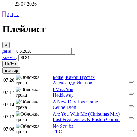
23 07 2026
1
2
3
→
Плейлист
×
дата
:
время
:
в эфир
Боже, Какой Пустяк
07:20
Александр Иванов
I Miss You
07:17
Haddaway
A New Day Has Come
07:14
Celine Dion
Are You With Me (Christmas Mix)
07:12
Lost Frequencies & Easton Corbin
No Scrubs
07:08
TLC