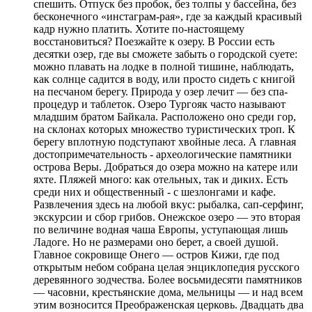
спешить. Отпуск без пробок, без толпы у бассейна, без
бесконечного «инстаграм-рая», где за каждый красивый
кадр нужно платить. Хотите по-настоящему
восстановиться? Поезжайте к озеру. В России есть
десятки озер, где вы сможете забыть о городской суете:
можно плавать на лодке в полной тишине, наблюдать,
как солнце садится в воду, или просто сидеть с книгой
на песчаном берегу. Природа у озер лечит — без спа-
процедур и таблеток. Озеро Тургояк часто называют
младшим братом Байкала. Расположено оно среди гор,
на склонах которых множество туристических троп. К
берегу вплотную подступают хвойные леса. А главная
достопримечательность - археологические памятники
острова Веры. Добраться до озера можно на катере или
яхте. Пляжей много: как отельных, так и диких. Есть
среди них и общественный - с шезлонгами и кафе.
Развлечения здесь на любой вкус: рыбалка, сап-серфинг,
экскурсии и сбор грибов. Онежское озеро — это вторая
по величине водная чаша Европы, уступающая лишь
Ладоге. Но не размерами оно берет, а своей душой.
Главное сокровище Онего — остров Кижи, где под
открытым небом собрана целая энциклопедия русского
деревянного зодчества. Более восьмидесяти памятников
— часовни, крестьянские дома, мельницы — и над всем
этим возносится Преображенская церковь. Двадцать два