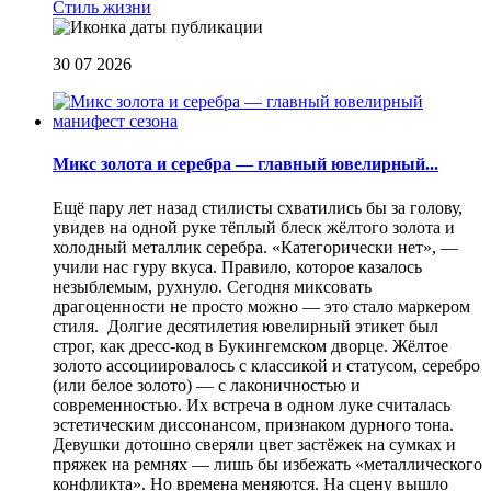
Стиль жизни
30 07 2026
Микс золота и серебра — главный ювелирный...
Ещё пару лет назад стилисты схватились бы за голову,
увидев на одной руке тёплый блеск жёлтого золота и
холодный металлик серебра. «Категорически нет», —
учили нас гуру вкуса. Правило, которое казалось
незыблемым, рухнуло. Сегодня миксовать
драгоценности не просто можно — это стало маркером
стиля. Долгие десятилетия ювелирный этикет был
строг, как дресс-код в Букингемском дворце. Жёлтое
золото ассоциировалось с классикой и статусом, серебро
(или белое золото) — с лаконичностью и
современностью. Их встреча в одном луке считалась
эстетическим диссонансом, признаком дурного тона.
Девушки дотошно сверяли цвет застёжек на сумках и
пряжек на ремнях — лишь бы избежать «металлического
конфликта». Но времена меняются. На сцену вышло