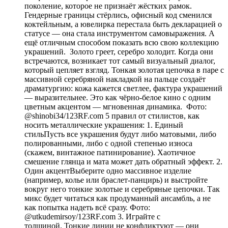
поколение, которое не признаёт жёстких рамок.
Гендерные границы стёрлись, офисный код сменился
коктейльным, а ювелирка перестала быть декларацией о
статусе — она стала инструментом самовыражения. А
ещё отличным способом показать всю свою коллекцию
украшений. Золото греет, серебро холодит. Когда они
встречаются, возникает тот самый визуальный диалог,
который цепляет взгляд. Тонкая золотая цепочка в паре с
массивной серебряной накладкой на пальце создаёт
драматургию: кожа кажется светлее, фактура украшений
— выразительнее. Это как чёрно-белое кино с одним
цветным акцентом — мгновенная динамика. Фото:
@shinobi34/123RF.com 5 правил от стилистов, как
носить металлические украшения: 1. Единый
стильПусть все украшения будут либо матовыми, либо
полированными, либо с одной степенью износа
(скажем, винтажное патинирование). Хаотичное
смешение глянца и мата может дать обратный эффект. 2.
Один акцентВыберите одно массивное изделие
(например, колье или браслет-панцирь) и выстройте
вокруг него тонкие золотые и серебряные цепочки. Так
микс будет читаться как продуманный ансамбль, а не
как попытка надеть всё сразу. Фото:
@utkudemirsoy/123RF.com 3. Играйте с
толщиной. Тонкие линии не конфликтуют — они