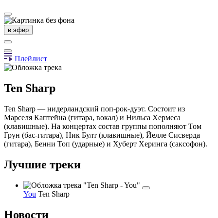
в эфир
Плейлист
Ten Sharp
Ten Sharp — нидерландский поп-рок-дуэт. Состоит из
Марселя Каптейна (гитара, вокал) и Нильса Хермеса
(клавишные). На концертах состав группы пополняют Том
Грун (бас-гитара), Ник Булт (клавишные), Йелле Сисверда
(гитара), Бенни Топ (ударные) и Хуберт Херинга (саксофон).
Лучшие треки
You
Ten Sharp
Новости