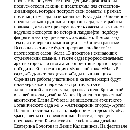
программа не уступает предыдущим: организаторы
предусмотрели лекции и практикумы для студентов-
дизайнеров, которые построят свои объекты в рамках
номинации «Сады начинающих». В усадьбе «Люблино»
представят как крупные авторские сады, так и работы
новичков, а также проведут мастер-классы и лекции от
ведущих экспертов по истории ландшафта, подбору
флоры и дизайну цветочных ансамблей. В этом году
тема дизайнерских композиций — «Линия красоты».
Всего на фестивале будет представлено более 10
партнерских садов, более 13 проектов начинающих
студенческих команд, а также сады профессиональных
архитекторов. По итогам мероприятия жюри выберет
победителей в номинациях «Большой сад», «Малый
сад», «Сад-инсталляция» и «Сады начинающих».
Оценивать работы участников в качестве жюри будут
инженер садово-паркового строительства и
ландшафтной архитектуры, преподаватель Британской
высшей школы дизайна Мария Принтц; ландшафтный
архитектор Елена Дубнова; ландшафтный архитектор
Ботанического сада МГУ «Аптекарский огород» Артём
Паршин и основатели ландшафтной мастерской Klükva
space, члены союза художников России, ведущие
преподаватели Британской высшей школы дизайна
Екатерина Болотова и Денис Калашников. На фестивале