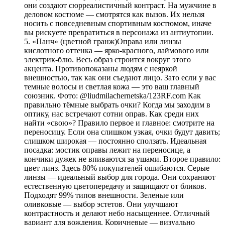
они создают сюрреалистичный контраст. На мужчине в
деловом костюме — смотрятся как вызов. Их нельзя
носить с повседневным спортивным костюмом, иначе
вы рискуете превратиться в персонажа из антиутопии.
5. «Панч» (цветной гранж)Оправа или линзы
кислотного оттенка — ярко-красного, лаймового или
электрик-блю. Весь образ строится вокруг этого
акцента. Противопоказаны людям с неяркой
внешностью, так как они съедают лицо. Зато если у вас
темные волосы и светлая кожа — это ваш главный
союзник. Фото: @liudmilachernetska/123RF.com Как
правильно тёмные выбрать очки? Когда мы заходим в
оптику, нас встречают сотни оправ. Как среди них
найти «свою»? Правило первое и главное: смотрите на
переносицу. Если она слишком узкая, очки будут давить;
слишком широкая — постоянно сползать. Идеальная
посадка: мостик оправы лежит на переносице, а
кончики дужек не впиваются за ушами. Второе правило:
цвет линз. Здесь 80% покупателей ошибаются. Серые
линзы — идеальный выбор для города. Они сохраняют
естественную цветопередачу и защищают от бликов.
Подходят 99% типов внешности. Зеленые или
оливковые — выбор эстетов. Они улучшают
контрастность и делают небо насыщеннее. Отличный
вариант для вождения. Коричневые — визуально