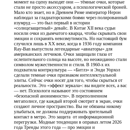
момент на сцену выходят они — тёмные очки, которые
стали не просто аксессуаром, а психологической броней.
Мало кто знает, но в Древнем Риме император Нерон
наблюдал за гладиаторскими боями через полированный
изумруд — это был первый в истории
«солнцезащитный» девайс. В Китае XII века судьи
носили очки из дымчатого кварца, чтобы скрывать свои
эмоции и сохранять невозмутимость. Но настоящий бум
случился лишь в XX веке, когда в 1936 году компания
Ray-Ban выпустила легендарные «авиаторы» для
американских летчиков. Очки защищали глаза от
ослепительного солнца на высоте, но неожиданно стали
символом мужественности и стиля. В 1960-х их
подхватила контркультура — «Битлз» и Энди Уорхол
сделали темные очки признаком интеллектуальной
элиты. Сейчас очки носят для того, чтобы скрыться от
реальности. Это «эффект зеркала»: вы видите всех, а вас
— нет. Психологи называют это состоянием
«безопасной анонимности». В переполненном
мегаполисе, где каждый второй смотрит в экран, очки
создают личное пространство. Вы не обязаны никому
улыбаться, не должны поддерживать зрительный
контакт в метро. Это защита от информационной
перегрузки. Модные тенденции в оправах летом 2026
года Тренды этого года — про эмоции и