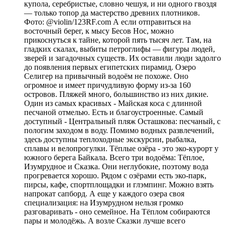
купола, серебристые, словно чешуя, и ни одного гвоздя
— только топор да мастерство древних плотников.
Фото: @violin/123RF.com А если отправиться на
восточный берег, к мысу Бесов Нос, можно
прикоснуться к тайне, которой пять тысяч лет. Там, на
гладких скалах, выбиты петроглифы — фигуры людей,
зверей и загадочных существ. Их оставили люди задолго
до появления первых египетских пирамид. Озеро
Селигер на привычный водоём не похоже. Оно
огромное и имеет причудливую форму из-за 160
островов. Пляжей много, большинство из них дикие.
Один из самых красивых - Майская коса с длинной
песчаной отмелью. Есть и благоустроенные. Самый
доступный - Центральный пляж Осташкова: песчаный, с
пологим заходом в воду. Помимо водных развлечений,
здесь доступны теплоходные экскурсии, рыбалка,
сплавы и велопрогулки. Тёплые озёра - это эко-курорт у
южного берега Байкала. Всего три водоёма: Тёплое,
Изумрудное и Сказка. Они неглубокие, поэтому вода
прогревается хорошо. Рядом с озёрами есть эко-парк,
пирсы, кафе, спортплощадки и глэмпинг. Можно взять
напрокат сапборд. А еще у каждого озера своя
специализация: на Изумрудном нельзя громко
разговаривать - оно семейное. На Тёплом собираются
пары и молодёжь. А возле Сказки лучше всего