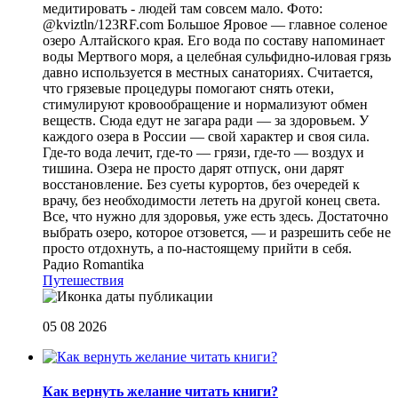
медитировать - людей там совсем мало. Фото:
@kviztln/123RF.com Большое Яровое — главное соленое
озеро Алтайского края. Его вода по составу напоминает
воды Мертвого моря, а целебная сульфидно-иловая грязь
давно используется в местных санаториях. Считается,
что грязевые процедуры помогают снять отеки,
стимулируют кровообращение и нормализуют обмен
веществ. Сюда едут не загара ради — за здоровьем. У
каждого озера в России — свой характер и своя сила.
Где-то вода лечит, где-то — грязи, где-то — воздух и
тишина. Озера не просто дарят отпуск, они дарят
восстановление. Без суеты курортов, без очередей к
врачу, без необходимости лететь на другой конец света.
Все, что нужно для здоровья, уже есть здесь. Достаточно
выбрать озеро, которое отзовется, — и разрешить себе не
просто отдохнуть, а по-настоящему прийти в себя.
Радио Romantika
Путешествия
05 08 2026
Как вернуть желание читать книги?