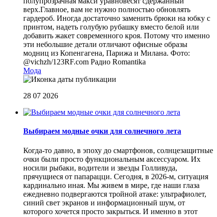
полупрозрачная макси уравновесят сдержанный
верх.Главное, вам не нужно полностью обновлять
гардероб. Иногда достаточно заменить брюки на юбку с
принтом, надеть голубую рубашку вместо белой или
добавить жакет современного кроя. Потому что именно
эти небольшие детали отличают офисные образы
модниц из Копенгагена, Парижа и Милана. Фото:
@vichzh/123RF.com
Радио Romantika
Мода
28 07 2026
Выбираем модные очки для солнечного лета
Когда-то давно, в эпоху до смартфонов, солнцезащитные
очки были просто функциональным аксессуаром. Их
носили рыбаки, водители и звезды Голливуда,
прячущиеся от папарацци. Сегодня, в 2026-м, ситуация
кардинально иная. Мы живем в мире, где наши глаза
ежедневно подвергаются тройной атаке: ультрафиолет,
синий свет экранов и информационный шум, от
которого хочется просто закрыться. И именно в этот